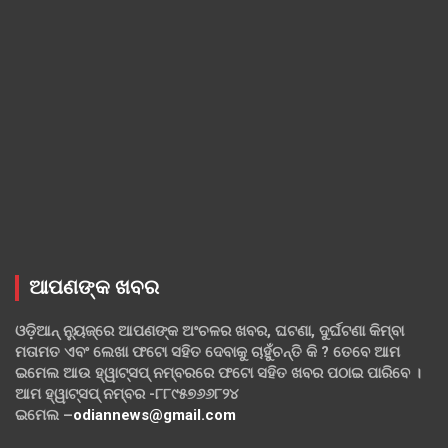
ଆପଣଙ୍କ ଖବର
ଓଡ଼ିଆନ୍ ନ୍ୟୁଜ୍‌ରେ ଆପଣଙ୍କ ଅଂଚଳର ଖବର, ଘଟଣା, ଦୁର୍ଘଟଣା କିମ୍ବା
ମତାମତ ଏବଂ ଲେଖା ଫଟୋ ସହିତ ଦେବାକୁ ଚାହୁଁଚନ୍ତି କି ? ତେବେ ଆମ
ଇମେଲ ଆଉ ହ୍ୱାଟ୍‌ସପ୍ ନମ୍ବରରେ ଫଟୋ ସହିତ ଖବର ପଠାଇ ପାରିବେ ।
ଆମ ହ୍ୱାଟ୍‌ସପ୍ ନମ୍ବର -୮୮୯୫୭୬୬୮୨୪
ଇମେଲ –
odiannews@gmail.com