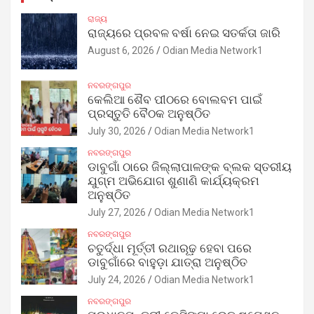
ରାଜ୍ୟ
ରାଜ୍ୟରେ ପ୍ରବଳ ବର୍ଷା ନେଇ ସତର୍କତା ଜାରି
August 6, 2026
Odian Media Network1
ନବରଙ୍ଗପୁର
କେଲିଆ ଶୈବ ପୀଠରେ ବୋଲବମ ପାଇଁ
ପ୍ରସ୍ତୁତି ବୈଠକ ଅନୁଷ୍ଠିତ
July 30, 2026
Odian Media Network1
ନବରଙ୍ଗପୁର
ଡାବୁଗାଁ ଠାରେ ଜିଲ୍ଲାପାଳଙ୍କ ବ୍ଲକ ସ୍ତରୀୟ
ଯୁଗ୍ମ ଅଭିଯୋଗ ଶୁଣାଣି କାର୍ଯ୍ୟକ୍ରମ
ଅନୁଷ୍ଠିତ
July 27, 2026
Odian Media Network1
ନବରଙ୍ଗପୁର
ଚତୁର୍ଦ୍ଧା ମୂର୍ତ୍ତୀ ରଥାରୂଢ଼ ହେବା ପରେ
ଡାବୁଗାଁରେ ବାହୁଡ଼ା ଯାତ୍ରା ଅନୁଷ୍ଠିତ
July 24, 2026
Odian Media Network1
ନବରଙ୍ଗପୁର