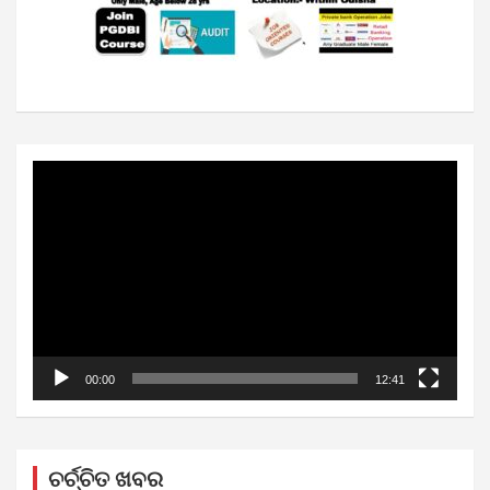
Video
Player
00:00
12:41
ଚର୍ଚ୍ଚିତ ଖବର