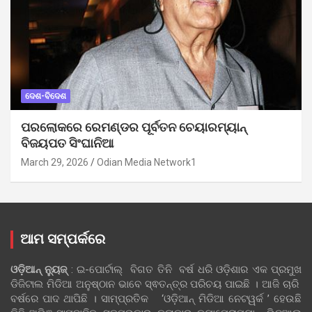
ଦେଶ-ବିଦେଶ
ପରଲୋକରେ ରେମଣ୍ଡର ପୂର୍ବତନ ଚେୟାରମ୍ୟାନ୍
ବିଜୟପତ ସିଂଘାନିଆ
March 29, 2026
Odian Media Network1
ଆମ ସମ୍ପର୍କରେ
ଓଡ଼ିଆନ୍‍ ନ୍ୟୁଜ୍‍
: ଇ-ପୋର୍ଟାଲ୍ ବିଗତ ତିନି ବର୍ଷ ଧରି ଓଡ଼ିଶାର ଏକ ପ୍ରମୁଖ
ଡିଜିଟାଲ ମିଡିଆ ଅନୁଷ୍ଠାନ ଭାବେ ସ୍ଵତନ୍ତ୍ର ପରିଚୟ ପାଇଛି । ଆଜି ଚାରି
ବର୍ଷରେ ପାଦ ଥାପିଛି । ସାମ୍ପ୍ରତିକ ‘ଓଡ଼ିଆନ୍‍ ମିଡିଆ ନେଟୱର୍କ ’ ହେଉଛି