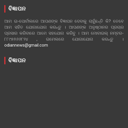
ବିଜ୍ଞାପନ
ଆମ ଇ-ପୋର୍ଟାଲରେ ଆପଣଙ୍କ ବିଜ୍ଞାପନ ଦେବାକୁ ଚାହୁଁଛନ୍ତି କି? ତେବେ
ଆମ ସହିତ ଯୋଗାଯୋଗ କରନ୍ତୁ । ଆପଣଙ୍କ ଅନୁଷ୍ଠାନର ପ୍ରଚାର
ପ୍ରସାର କରିବାରେ ଆମେ ସହଯୋଗ କରିବୁ । ଆମ ମୋବାଇଲ୍ ନମ୍ବର-
୮୮୯୫୭୬୬୮୨୪ , ଇମେଲରେ ଯୋଗାଯୋଗ କରନ୍ତୁ ।
odiannews@gmail.com
ବିଜ୍ଞାପନ