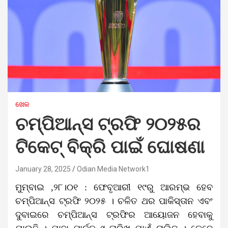
ଖେଳ
ଚମ୍ପିଆନ୍ସ ଟ୍ରଫି ୨୦୨୫ର
ଟିକେଟ୍ ବିକ୍ରି ପାଇଁ ଘୋଷଣା
January 28, 2025
Odian Media Network1
ମୁମ୍ବାଇ ,୨୮।୦୧ : ଫେବୃଆରୀ ୧୯ରୁ ଆରମ୍ଭ ହେବ
ଚମ୍ପିଆନ୍ସ ଟ୍ରଫି ୨୦୨୫ । ଚଳିତ ଥର ପାକିସ୍ତାନ ଏବଂ
ଦୁବାଇରେ ଚମ୍ପିଆନ୍ସ ଟ୍ରଫିର ଆୟୋଜନ ହେବାକୁ