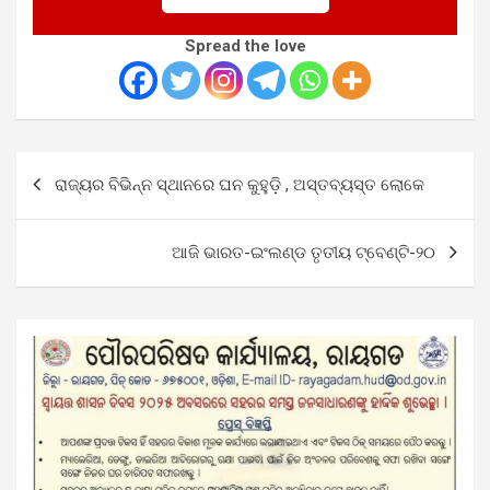
Spread the love
Post
ରାଜ୍ୟର ବିଭିନ୍ନ ସ୍ଥାନରେ ଘନ କୁହୁଡ଼ି , ଅସ୍ତବ୍ୟସ୍ତ ଲୋକେ
navigation
ଆଜି ଭାରତ-ଇଂଲଣ୍ଡ ତୃତୀୟ ଟ୍ବେଣ୍ଟି-୨୦