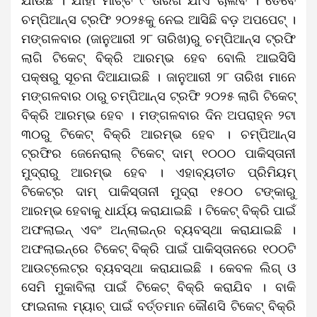
ଯାଉଛି । ଯାହା ମାର୍ଚ୍ଚ ୯ ତାରିଖ ଯାଏଁ ଚାଲିବ । ତେବେ
ଚମ୍ପିଆନ୍ସ ଟ୍ରଫି ୨୦୨୫କୁ ନେଇ ଆସିଛି ବଡ଼ ଅପପେଟ୍‌ ।
ମଙ୍ଗଳବାର (ଜାନୁଆରୀ ୨୮ ତାରିଖ)ରୁ ଚମ୍ପିଆନ୍ସ ଟ୍ରଫି
ଲାଗି ଟିକେଟ୍‌ ବିକ୍ରି ଆରମ୍ଭ ହେବ ବୋଲି ଆଇସିସି
ପକ୍ଷରୁ ସୂଚନା ଦିଆଯାଇଛି । ଜାନୁଆରୀ ୨୮ ତାରିଖ ମାନେ
ମଙ୍ଗଳବାର ଠାରୁ ଚମ୍ପିଆନ୍ସ ଟ୍ରଫି ୨୦୨୫ ଲାଗି ଟିକେଟ୍‌
ବିକ୍ରି ଆରମ୍ଭ ହେବ । ମଙ୍ଗଳବାର ଦିନ ଅପରାହ୍ନ ୨ଟା
୩୦ରୁ ଟିକେଟ୍‌ ବିକ୍ରି ଆରମ୍ଭ ହେବ । ଚମ୍ପିଆନ୍ସ
ଟ୍ରଫିର ଜେନେରାଲ୍‌ ଟିକେଟ୍‌ ଦାମ୍‌ ୧୦୦୦ ପାକିସ୍ତାନୀ
ମୁଦ୍ରାରୁ ଆରମ୍ଭ ହେବ । ଏହାବ୍ୟତୀତ ପ୍ରିମିୟମ୍‌
ଟିକେଟ୍‌ର ଦାମ୍‌ ପାକିସ୍ତାନୀ ମୁଦ୍ରା ୧୫୦୦ ଟଙ୍କାରୁ
ଆରମ୍ଭ ହେବାକୁ ଧାର୍ଯ୍ୟ କରାଯାଇଛି । ଟିକେଟ୍‌ ବିକ୍ରି ପାଇଁ
ଅଫଲାଇନ୍‌ ଏବଂ ଅନ୍‌ଲାଇନ୍‌ର ବ୍ୟବସ୍ଥା କରାଯାଇଛି ।
ଅଫଲାଇନ୍‌ରେ ଟିକେଟ୍‌ ବିକ୍ରି ପାଇଁ ପାକିସ୍ତାନରେ ୧୦୦ଟି
ଆଉଟ୍‌ଲେଟ୍‌ର ବ୍ୟବସ୍ଥା କରାଯାଇଛି । କେବଳ ଲିଗ୍‌ ଓ
ସେମି ମୁକାବିଲା ପାଇଁ ଟିକେଟ୍‌ ବିକ୍ରି କରାଯିବ । ବାକି
ଫାଇନାଲ ମ୍ୟାଚ୍‌ ପାଇଁ ବର୍ତ୍ତମାନ କୌଣସି ଟିକେଟ୍‌ ବିକ୍ରି