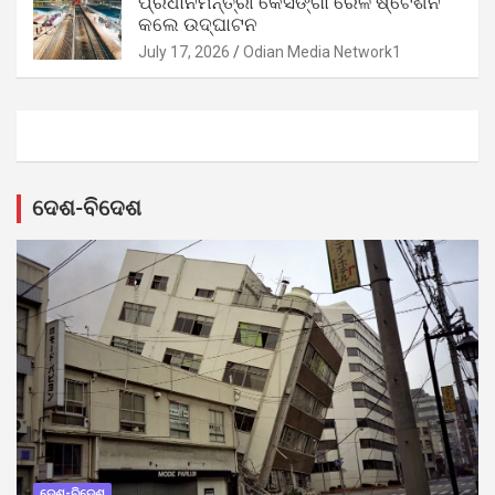
ପ୍ରଧାନମନ୍ତ୍ରୀ କେସିଙ୍ଗା ରେଳ ଷ୍ଟେଶନ
କଲେ ଉଦ୍‌ଘାଟନ
July 17, 2026
Odian Media Network1
ଦେଶ-ବିଦେଶ
ଦେଶ-ବିଦେଶ