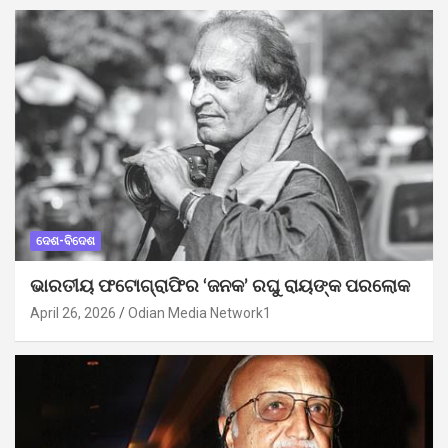
ଦେଶ-ବିଦେଶ
ଭାରତୀୟ ଫଟୋଗ୍ରାଫିର ‘ଜନକ’ ରଘୁ ରାୟଙ୍କ ପରଲୋକ
April 26, 2026
Odian Media Network1