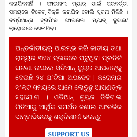
କରାଯିବନାହିଁ । ଫାଇନାଲ ମ୍ୟାଚ୍‌ ପାଇଁ ପରବର୍ତ୍ତୀ
ସମୟରେ ଟିକେଟ୍‌ ବିକ୍ରି କରାଯିବ ବୋଲି ସୂଚନା ମିଳିଛି ।
ଚମ୍ପିଆନ୍ସ ଟ୍ରଫିର ଫାଇନାଲ ମ୍ୟାଚ୍‌ ଦୁବାଇ/
ଲାହୋରରେ ଖେଳାଯିବ।
ଅନ୍ତର୍ଜାତୀୟରୁ ଆରମ୍ଭ କରି ଜାତୀୟ ତଥା
ରାଜ୍ୟର ୩୧୪ ବ୍ଲକରେ ଘଟୁଥିବା ପ୍ରତିଟି
ଘଟଣା ଉପରେ ଓଡିଆନ୍ ନ୍ୟୁଜ ଆପଣଙ୍କୁ
ଦେଉଛି ୨୪ ଘଂଟିଆ ଅପଡେଟ | କରୋନାର
ସଂକଟ ସମୟରେ ଆମେ ଲୋଡୁଛୁ ଆପଣଙ୍କ
ସହଯୋଗ । ଓଡିଆନ୍ ନ୍ୟୁଜ ଡିଜିଟାଲ
ମିଡିଆକୁ ଆର୍ଥିକ ସମର୍ଥନ ଜଣାଇ ଆଂଚଳିକ
ସାମ୍ବାଦିକତାକୁ ଶକ୍ତିଶାଳୀ କରନ୍ତୁ |
SUPPORT US