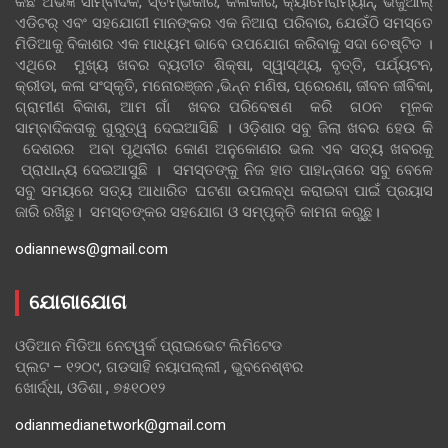
କିଛି ଅଭିଜ୍ଞ ସାମ୍ବାଦିକ, ସ୍ତମ୍ଭକାର, କଳାକାର, କ୍ୟାମେରାମ୍ୟାନ୍, ଭିଜୁଆଲ୍
ଏଡିଟର୍ ଏବଂ ସହଯୋଗୀ ମାନଙ୍କର ଏକ ନିଆରା ପରିବାର, ଯେଉଁଠି ସମସ୍ତେ
ମିଡିଆକୁ ବିକାଶର ଏକ ମାଧ୍ୟମ ଭାବେ ଉପଯୋଗ କରିବାକୁ ସଦା ଚେଷ୍ଟିତ ।
ଏଥିରେ ମୁଖ୍ୟ ଖବର ବ୍ୟତୀତ ଶିକ୍ଷା, ସ୍ୱାସ୍ଥ୍ୟ, ବୃତ୍ତି, ପର୍ଯ୍ୟଟନ,
କ୍ରୀଡା, କଳା ସଂସ୍କୃତି, ମନୋରଞ୍ଜନ ,ଭିନ୍ନ ମଣିଷ, ପ୍ରେରଣା, ଜୀବନ ଜୀବିକା,
ଗ୍ରାମୀଣ ବିକାଶ, ଆମ ଗାଁ ଖବର ପରିବେଷଣ କରି ଗଠନ ମୂଳକ
ସାମ୍ବାଦିକତାକୁ ଗୁରୁତ୍ୱ ଦେଇଆସିଛି । ଓଡ଼ିଶାର ସବୁ ଜିଲା ଖବର ହେଉ କି
ଦେଶରର ଅବା ପୃଥିବୀର କୋଣ ଅନୁକୋଣର ଭଲ ଏବ ସତ୍ୟ ଖବରକୁ
ପ୍ରାଧାନ୍ୟ ଦେଇଆସୁଛି । ସମସ୍ତଙ୍କୁ ନିଜ ହାତ ପାହାନ୍ତାରେ ସବୁ ବେଳେ
ସବୁ ସମୟରେ ସତ୍ୟ ଆଧାରିତ ଘଟଣା ଉପଲବ୍ଧ କରାଇବା ପାଇଁ ପ୍ରୟାସ
ଜାରି ରଖିଛୁ। ସମସ୍ତଙ୍କର ସହଯୋଗ ଓ ସମ୍ପୃକ୍ତି କାମନା କରୁଛୁ।
odiannews@gmail.com
ଯୋଗାଯୋଗ
ଓଡିଆନ ମିଡିଆ ନେଟୱର୍କ ପ୍ରାଇଭେଟ ଲିମିଟେଡ
ପ୍ଲଟ – ୧୨୦୯, ଗଡସାହି ନୟାପଲ୍ଲୀ , ଭୁବନେଶ୍ଵର
ଖୋର୍ଦ୍ଧା, ଓଡିଶା , ୭୫୧୦୧୨
odianmedianetwork@gmail.com