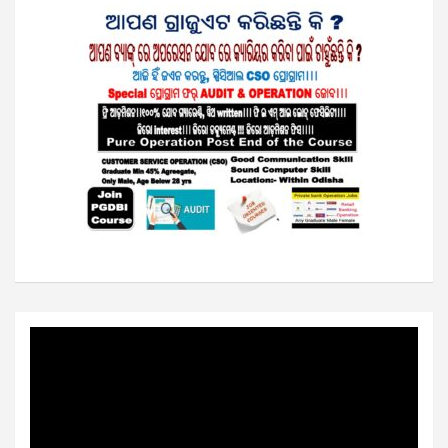
Video
Player