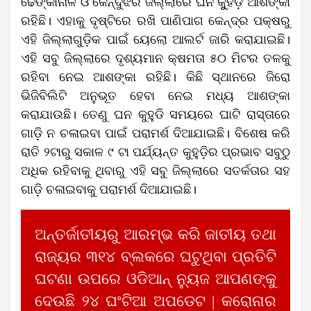
ଢେଙ୍କାନାଳ ଓ କେନ୍ଦୁଝର ଜିଲ୍ଲାରେ ଘନ କୁୁହଡ଼ି ଆଶଙ୍କା
ରହିଛି। ଏହାକୁ ଦୃଷ୍ଟିରେ ରଖି ପାଣିପାଗ କେନ୍ଦ୍ର ପକ୍ଷରୁ
ଏହି ଜିଲ୍ଲାଗୁଡ଼ିକ ପାଇଁ ୟେଲୋ ଆଲର୍ଟ ଜାରି କରାଯାଇଛି।
ଏହି ସବୁ ଜିଲ୍ଲାରେ ଦୃଶ୍ୟମାନ କ୍ଷମତା ୫୦ ମିଟର ତଳକୁ
ରହିବା ନେଇ ଆଶଙ୍କା ରହିଛି। କିଛି ସ୍ଥାନରେ ଜିରୋ
ଭିଜିବିଲିଟି ଅନୁଭୂତ ହେବା ନେଇ ମଧ୍ୟ ଆଶଙ୍କା
କରାଯାଉଛି। ତେଣୁ ଘନ କୁହୁଡି ସମୟରେ ଘାଟି ରାସ୍ତାରେ
ଗାଡ଼ି ନ ଚଳାଇବା ପାଇଁ ପରାମର୍ଶ ଦିଆଯାଇଛି। ବିଶେଷ କରି
ରାତି ୨ଟାରୁ ସକାଳ ୯ ଟା ପର୍ଯ୍ୟନ୍ତ କୁହୁଡ଼ିର ପ୍ରଭାବ ସବୁଠୁ
ଅଧିକ ରହିବାକୁ ଥିବାରୁ ଏହି ସବୁ ଜିଲ୍ଲାରେ ସତର୍କତାର ସହ
ଗାଡ଼ି ଚଳାଇବାକୁ ପରାମର୍ଶ ଦିଆଯାଇଛି।
ଅନ୍ତର୍ଜାତୀୟରୁ ଆରମ୍ଭ କରି ଜାତୀୟ ତଥା
ରାଜ୍ୟର ୩୧୪ ବ୍ଲକରେ ଘଟୁଥିବା ପ୍ରତିଟି
ଘଟଣା ଉପରେ ଓଡିଆନ୍ ନ୍ୟୁଜ ଆପଣଙ୍କୁ
ଦେଉଛି ୨୪ ଘଂଟିଆ ଅପଡେଟ | କରୋନାର