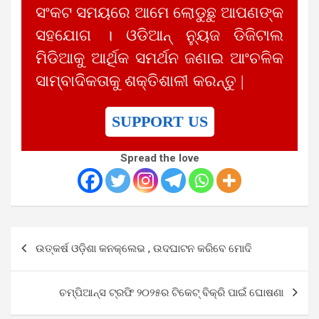
ସଂକଟ ସମୟରେ ଆମେ ଲୋଡୁଛୁ ଆପଣଙ୍କ
ସହଯୋଗ । ଓଡିଆନ୍ ନ୍ୟୁଜ ଡିଜିଟାଲ
ମିଡିଆକୁ ଆର୍ଥିକ ସମର୍ଥନ ଜଣାଇ ଆଂଚଳିକ
ସାମ୍ବାଦିକତାକୁ ଶକ୍ତିଶାଳୀ କରନ୍ତୁ |
SUPPORT US
Spread the love
Post
ଉତ୍କର୍ଷ ଓଡ଼ିଶା କନକ୍ଲେଭ , ଉଦଘାଟନ କରିବେ ମୋଦି
navigation
ଚମ୍ପିଆନ୍ସ ଟ୍ରଫି ୨୦୨୫ର ଟିକେଟ୍ ବିକ୍ରି ପାଇଁ ଘୋଷଣା