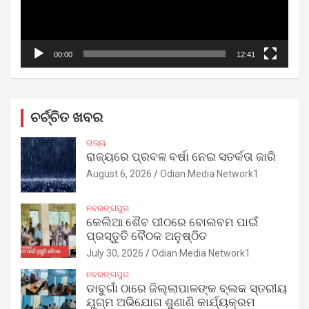
00:00
12:41
ଚର୍ଚ୍ଚିତ ଖବର
ରାଜ୍ୟ
ରାଜ୍ୟରେ ପ୍ରବଳ ବର୍ଷା ନେଇ ସତର୍କତା ଜାରି
August 6, 2026
Odian Media Network1
ନବରଙ୍ଗପୁର
କେଲିଆ ଶୈବ ପୀଠରେ ବୋଲବମ ପାଇଁ
ପ୍ରସ୍ତୁତି ବୈଠକ ଅନୁଷ୍ଠିତ
July 30, 2026
Odian Media Network1
ନବରଙ୍ଗପୁର
ଡାବୁଗାଁ ଠାରେ ଜିଲ୍ଲାପାଳଙ୍କ ବ୍ଲକ ସ୍ତରୀୟ
ଯୁଗ୍ମ ଅଭିଯୋଗ ଶୁଣାଣି କାର୍ଯ୍ୟକ୍ରମ