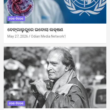
ଦେଶ-ବିଦେଶ
ବେଙ୍ଗାଲୁରୁରେ ଇବୋଲା ଲକ୍ଷଣ
May 27, 2026
Odian Media Network1
ଦେଶ-ବିଦେଶ