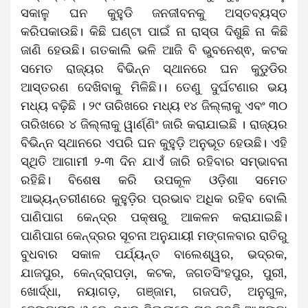
ସକାଳୁ ଘନ କୁହୁଡି ଜନଜୀବନକୁ ଅସ୍ତବ୍ୟସ୍ତ
କରିପକାଉଛି। କିଛି ଘଣ୍ଟା ପାଇଁ ନା ରାସ୍ତା ଦିଶୁଛି ନା କିଛି
ଜାଣି ହେଉଛି। ଗତକାଲି ଭଳି ଆଜି ବି ଭୁବନେଶ୍ଵ, କଟକ
ସମେତ ରାଜ୍ୟର ବିଭିନ୍ନ ସ୍ଥାନରେ ଘନ କୁଡୁଡିର
ଆସ୍ତରଣ ଦେଖିବାକୁ ମିଳିଛି।। ତେଣୁ ଦୁର୍ଘଟଣାର ଭୟ
ମଧ୍ୟ ବଢ଼ିଛି । ୨୯ ତାରିଖରେ ମଧ୍ୟ ୧୪ ଜିଲ୍ଲାକୁ ଏବଂ ୩୦
ତାରିଖରେ ୪ ଜିଲ୍ଲାକୁ ୱାର୍ଣ୍ଣିଂ ଜାରି କରାଯାଇଛି । ରାଜ୍ୟର
ବିଭିନ୍ନ ସ୍ଥାନରେ ଏପରି ଘନ କୁହୁଡ଼ି ଅନୁଭୂତ ହେଉଛି। ଏହି
ସ୍ଥିତି ଆଗାମୀ ୨-୩ ଦିନ ଯାଏଁ ଜାରି ରହିବାର ସମ୍ଭାବନା
ରହିଛି। ବିଶେଷ କରି ଉପକୂଳ ଓଡ଼ିଶା ସମେତ
ଆଭ୍ୟନ୍ତରୀଣରେ କୁହୁଡ଼ିର ପ୍ରଭାବ ଅଧିକ ରହିବ ବୋଲି
ପାଣିପାଗ କେନ୍ଦ୍ର ପକ୍ଷରୁ ଆକଳନ କରାଯାଇଛି।
ପାଣିପାଗ କେନ୍ଦ୍ରର ସୂଚନା ଅନୁଯାୟୀ ମଙ୍ଗଳବାର ରାତିରୁ
ବୁଧବାର ସକାଳ ପର୍ଯ୍ୟନ୍ତ ବାଲେଶ୍ୱର, ଭଦ୍ରକ,
ଯାଜପୁର, କେନ୍ଦ୍ରାପଡ଼ା, କଟକ, ଜଗତସିଂହପୁର, ପୁରୀ,
ଖୋର୍ଦ୍ଧା, ନୟାଗଡ଼, ଗଞ୍ଜାମ, ଗଜପତି, ଅନୁଗୁଳ,