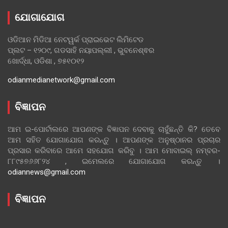
ଯୋଗାଯୋଗ
ଓଡିଆନ ମିଡିଆ ନେଟୱର୍କ ପ୍ରାଇଭେଟ ଲିମିଟେଡ
ପ୍ଲଟ – ୧୨୦୯, ଗଡସାହି ନୟାପଲ୍ଲୀ , ଭୁବନେଶ୍ଵର
ଖୋର୍ଦ୍ଧା, ଓଡିଶା , ୭୫୧୦୧୨
odianmedianetwork@gmail.com
ବିଜ୍ଞାପନ
ଆମ ଇ-ପୋର୍ଟାଲରେ ଆପଣଙ୍କ ବିଜ୍ଞାପନ ଦେବାକୁ ଚାହୁଁଛନ୍ତି କି? ତେବେ
ଆମ ସହିତ ଯୋଗାଯୋଗ କରନ୍ତୁ । ଆପଣଙ୍କ ଅନୁଷ୍ଠାନର ପ୍ରଚାର
ପ୍ରସାର କରିବାରେ ଆମେ ସହଯୋଗ କରିବୁ । ଆମ ମୋବାଇଲ୍ ନମ୍ବର-
୮୮୯୫୭୬୬୮୨୪ , ଇମେଲରେ ଯୋଗାଯୋଗ କରନ୍ତୁ ।
odiannews@gmail.com
ବିଜ୍ଞାପନ