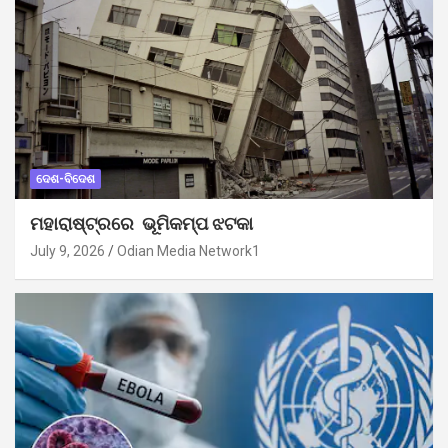
ଦେଶ-ବିଦେଶ
ମହାରାଷ୍ଟ୍ରରେ ଭୂମିକମ୍ପ ଝଟକା
July 9, 2026
Odian Media Network1