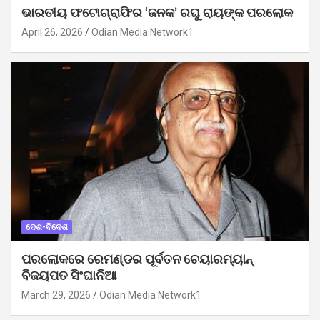
ଭାରତୀୟ ଫଟୋଗ୍ରାଫିର ‘ଜନକ’ ରଘୁ ରାୟଙ୍କ ପରଲୋକ
April 26, 2026
Odian Media Network1
ଦେଶ-ବିଦେଶ
ପରଲୋକରେ ରେମଣ୍ଡର ପୂର୍ବତନ ଚେୟାରମ୍ୟାନ୍
ବିଜୟପତ ସିଂଘାନିଆ
March 29, 2026
Odian Media Network1