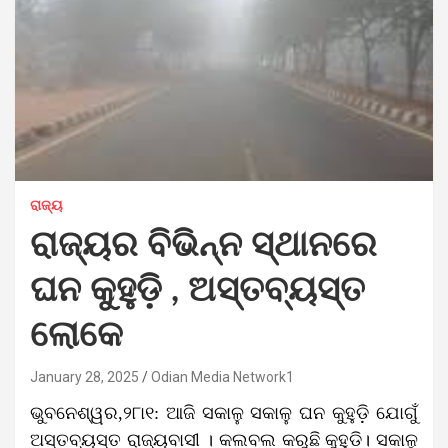
ରାଜ୍ୟ
ରାଜ୍ୟର ବିଭିନ୍ନ ସ୍ଥାନରେ
ଘନ କୁହୁଡ଼ି , ଅସ୍ତବ୍ୟସ୍ତ
ଲୋକେ
January 28, 2025
Odian Media Network1
ଭୁବନେଶ୍ୱର,୨୮ା୧: ଆଜି ସକାଳୁ ସକାଳୁ ଘନ କୁହୁଡ଼ି ଯୋଗୁଁ
ଅସ୍ତବ୍ୟସ୍ତ ରାଜ୍ୟବାସୀ । କଲବଲ କରୁଛି କୁହୁଡି। ସକାଳୁ