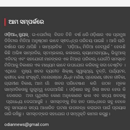
ଆମ ସମ୍ପର୍କରେ
ଓଡ଼ିଆନ୍‍ ନ୍ୟୁଜ୍‍
: ଇ-ପୋର୍ଟାଲ୍ ବିଗତ ତିନି ବର୍ଷ ଧରି ଓଡ଼ିଶାର ଏକ ପ୍ରମୁଖ
ଡିଜିଟାଲ ମିଡିଆ ଅନୁଷ୍ଠାନ ଭାବେ ସ୍ଵତନ୍ତ୍ର ପରିଚୟ ପାଇଛି । ଆଜି ଚାରି
ବର୍ଷରେ ପାଦ ଥାପିଛି । ସାମ୍ପ୍ରତିକ ‘ଓଡ଼ିଆନ୍‍ ମିଡିଆ ନେଟୱର୍କ ’ ହେଉଛି
କିଛି ଅଭିଜ୍ଞ ସାମ୍ବାଦିକ, ସ୍ତମ୍ଭକାର, କଳାକାର, କ୍ୟାମେରାମ୍ୟାନ୍, ଭିଜୁଆଲ୍
ଏଡିଟର୍ ଏବଂ ସହଯୋଗୀ ମାନଙ୍କର ଏକ ନିଆରା ପରିବାର, ଯେଉଁଠି ସମସ୍ତେ
ମିଡିଆକୁ ବିକାଶର ଏକ ମାଧ୍ୟମ ଭାବେ ଉପଯୋଗ କରିବାକୁ ସଦା ଚେଷ୍ଟିତ ।
ଏଥିରେ ମୁଖ୍ୟ ଖବର ବ୍ୟତୀତ ଶିକ୍ଷା, ସ୍ୱାସ୍ଥ୍ୟ, ବୃତ୍ତି, ପର୍ଯ୍ୟଟନ,
କ୍ରୀଡା, କଳା ସଂସ୍କୃତି, ମନୋରଞ୍ଜନ ,ଭିନ୍ନ ମଣିଷ, ପ୍ରେରଣା, ଜୀବନ ଜୀବିକା,
ଗ୍ରାମୀଣ ବିକାଶ, ଆମ ଗାଁ ଖବର ପରିବେଷଣ କରି ଗଠନ ମୂଳକ
ସାମ୍ବାଦିକତାକୁ ଗୁରୁତ୍ୱ ଦେଇଆସିଛି । ଓଡ଼ିଶାର ସବୁ ଜିଲା ଖବର ହେଉ କି
ଦେଶରର ଅବା ପୃଥିବୀର କୋଣ ଅନୁକୋଣର ଭଲ ଏବ ସତ୍ୟ ଖବରକୁ
ପ୍ରାଧାନ୍ୟ ଦେଇଆସୁଛି । ସମସ୍ତଙ୍କୁ ନିଜ ହାତ ପାହାନ୍ତାରେ ସବୁ ବେଳେ
ସବୁ ସମୟରେ ସତ୍ୟ ଆଧାରିତ ଘଟଣା ଉପଲବ୍ଧ କରାଇବା ପାଇଁ ପ୍ରୟାସ
ଜାରି ରଖିଛୁ। ସମସ୍ତଙ୍କର ସହଯୋଗ ଓ ସମ୍ପୃକ୍ତି କାମନା କରୁଛୁ।
odiannews@gmail.com