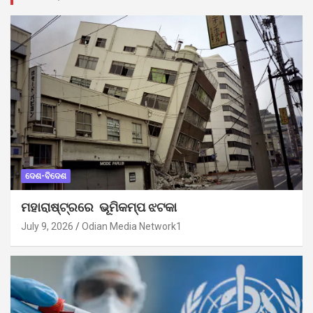
ଦେଶ-ବିଦେଶ
ମହାରାଷ୍ଟ୍ରରେ ଭୂମିକମ୍ପ ଝଟକା
July 9, 2026
Odian Media Network1