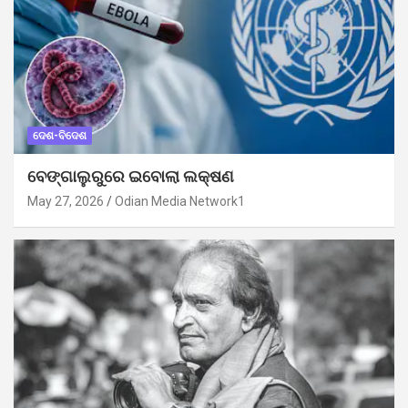
ଦେଶ-ବିଦେଶ
ବେଙ୍ଗାଲୁରୁରେ ଇବୋଲା ଲକ୍ଷଣ
May 27, 2026
Odian Media Network1