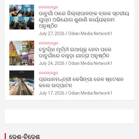
ନବରଙ୍ଗପୁର
ଡାବୁଗାଁ ଠାରେ ଜିଲ୍ଲାପାଳଙ୍କ ବ୍ଲକ ସ୍ତରୀୟ
ଯୁଗ୍ମ ଅଭିଯୋଗ ଶୁଣାଣି କାର୍ଯ୍ୟକ୍ରମ
ଅନୁଷ୍ଠିତ
July 27, 2026
Odian Media Network1
ନବରଙ୍ଗପୁର
ଚତୁର୍ଦ୍ଧା ମୂର୍ତ୍ତୀ ରଥାରୂଢ଼ ହେବା ପରେ
ଡାବୁଗାଁରେ ବାହୁଡ଼ା ଯାତ୍ରା ଅନୁଷ୍ଠିତ
July 24, 2026
Odian Media Network1
ନବରଙ୍ଗପୁର
ପ୍ରଧାନମନ୍ତ୍ରୀ କେସିଙ୍ଗା ରେଳ ଷ୍ଟେଶନ
କଲେ ଉଦ୍‌ଘାଟନ
July 17, 2026
Odian Media Network1
ଦେଶ-ବିଦେଶ