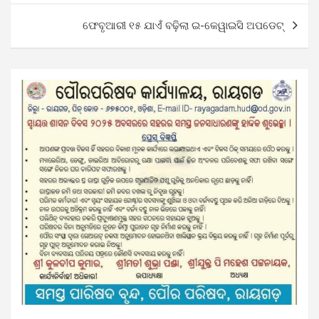
ଫେବୃଆରୀ ୧୫ ଯାଏଁ ବଢ଼ିଲା ଇ-କେୱାଇସି ଅପଡେଟ୍‌‌