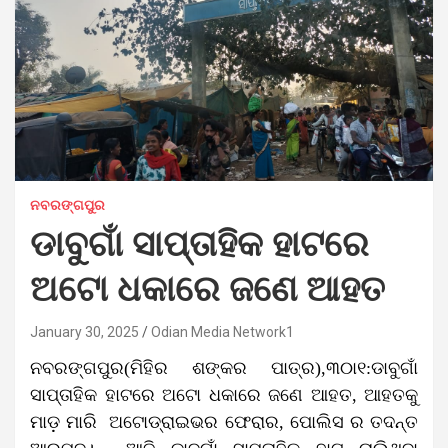
ନବରଙ୍ଗପୁର
ଡାବୁଗାଁ ସାପ୍ତାହିକ ହାଟରେ
ଅଟୋ ଧକାରେ ଜଣେ ଆହତ
January 30, 2025
Odian Media Network1
ନବରଙ୍ଗପୁର(ମିହିର ଶଙ୍କର ପାତ୍ର),୩୦ା୧:ଡାବୁଗାଁ
ସାପ୍ତାହିକ ହାଟରେ ଅଟୋ ଧକାରେ ଜଣେ ଆହତ, ଆହତକୁ
ମାଡ଼ ମାରି ଅଟୋଡ୍ରାଇଭର ଫେରାର, ପୋଲିସ ର ତଦନ୍ତ