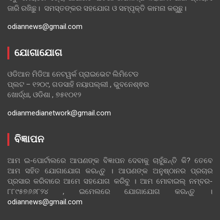
ଜାରି ରଖିଛୁ। ସମସ୍ତଙ୍କର ସହଯୋଗ ଓ ସମ୍ପୃକ୍ତି କାମନା କରୁଛୁ।
odiannews@gmail.com
ଯୋଗାଯୋଗ
ଓଡିଆନ ମିଡିଆ ନେଟୱର୍କ ପ୍ରାଇଭେଟ ଲିମିଟେଡ
ପ୍ଲଟ – ୧୨୦୯, ଗଡସାହି ନୟାପଲ୍ଲୀ , ଭୁବନେଶ୍ଵର
ଖୋର୍ଦ୍ଧା, ଓଡିଶା , ୭୫୧୦୧୨
odianmedianetwork@gmail.com
ବିଜ୍ଞାପନ
ଆମ ଇ-ପୋର୍ଟାଲରେ ଆପଣଙ୍କ ବିଜ୍ଞାପନ ଦେବାକୁ ଚାହୁଁଛନ୍ତି କି? ତେବେ
ଆମ ସହିତ ଯୋଗାଯୋଗ କରନ୍ତୁ । ଆପଣଙ୍କ ଅନୁଷ୍ଠାନର ପ୍ରଚାର
ପ୍ରସାର କରିବାରେ ଆମେ ସହଯୋଗ କରିବୁ । ଆମ ମୋବାଇଲ୍ ନମ୍ବର-
୮୮୯୫୭୬୬୮୨୪ , ଇମେଲରେ ଯୋଗାଯୋଗ କରନ୍ତୁ ।
odiannews@gmail.com