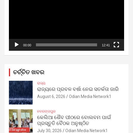
00:00
12:41
ଚର୍ଚ୍ଚିତ ଖବର
ରାଜ୍ୟ
ରାଜ୍ୟରେ ପ୍ରବଳ ବର୍ଷା ନେଇ ସତର୍କତା ଜାରି
August 6, 2026
Odian Media Network1
ନବରଙ୍ଗପୁର
କେଲିଆ ଶୈବ ପୀଠରେ ବୋଲବମ ପାଇଁ
ପ୍ରସ୍ତୁତି ବୈଠକ ଅନୁଷ୍ଠିତ
July 30, 2026
Odian Media Network1