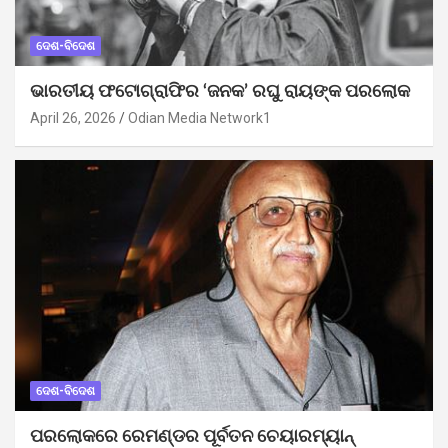
ଦେଶ-ବିଦେଶ
ଭାରତୀୟ ଫଟୋଗ୍ରାଫିର ‘ଜନକ’ ରଘୁ ରାୟଙ୍କ ପରଲୋକ
April 26, 2026
Odian Media Network1
ଦେଶ-ବିଦେଶ
ପରଲୋକରେ ରେମଣ୍ଡର ପୂର୍ବତନ ଚେୟାରମ୍ୟାନ୍