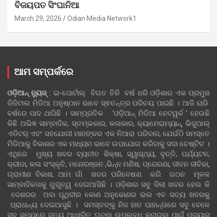
ବିଜୟପତ ସିଂଘାନିଆ
March 29, 2026
Odian Media Network1
ଆମ ସମ୍ପର୍କରେ
ଓଡ଼ିଆନ୍‍ ନ୍ୟୁଜ୍‍
: ଇ-ପୋର୍ଟାଲ୍ ବିଗତ ତିନି ବର୍ଷ ଧରି ଓଡ଼ିଶାର ଏକ ପ୍ରମୁଖ
ଡିଜିଟାଲ ମିଡିଆ ଅନୁଷ୍ଠାନ ଭାବେ ସ୍ଵତନ୍ତ୍ର ପରିଚୟ ପାଇଛି । ଆଜି ଚାରି
ବର୍ଷରେ ପାଦ ଥାପିଛି । ସାମ୍ପ୍ରତିକ ‘ଓଡ଼ିଆନ୍‍ ମିଡିଆ ନେଟୱର୍କ ’ ହେଉଛି
କିଛି ଅଭିଜ୍ଞ ସାମ୍ବାଦିକ, ସ୍ତମ୍ଭକାର, କଳାକାର, କ୍ୟାମେରାମ୍ୟାନ୍, ଭିଜୁଆଲ୍
ଏଡିଟର୍ ଏବଂ ସହଯୋଗୀ ମାନଙ୍କର ଏକ ନିଆରା ପରିବାର, ଯେଉଁଠି ସମସ୍ତେ
ମିଡିଆକୁ ବିକାଶର ଏକ ମାଧ୍ୟମ ଭାବେ ଉପଯୋଗ କରିବାକୁ ସଦା ଚେଷ୍ଟିତ ।
ଏଥିରେ ମୁଖ୍ୟ ଖବର ବ୍ୟତୀତ ଶିକ୍ଷା, ସ୍ୱାସ୍ଥ୍ୟ, ବୃତ୍ତି, ପର୍ଯ୍ୟଟନ,
କ୍ରୀଡା, କଳା ସଂସ୍କୃତି, ମନୋରଞ୍ଜନ ,ଭିନ୍ନ ମଣିଷ, ପ୍ରେରଣା, ଜୀବନ ଜୀବିକା,
ଗ୍ରାମୀଣ ବିକାଶ, ଆମ ଗାଁ ଖବର ପରିବେଷଣ କରି ଗଠନ ମୂଳକ
ସାମ୍ବାଦିକତାକୁ ଗୁରୁତ୍ୱ ଦେଇଆସିଛି । ଓଡ଼ିଶାର ସବୁ ଜିଲା ଖବର ହେଉ କି
ଦେଶରର ଅବା ପୃଥିବୀର କୋଣ ଅନୁକୋଣର ଭଲ ଏବ ସତ୍ୟ ଖବରକୁ
ପ୍ରାଧାନ୍ୟ ଦେଇଆସୁଛି । ସମସ୍ତଙ୍କୁ ନିଜ ହାତ ପାହାନ୍ତାରେ ସବୁ ବେଳେ
ସବୁ ସମୟରେ ସତ୍ୟ ଆଧାରିତ ଘଟଣା ଉପଲବ୍ଧ କରାଇବା ପାଇଁ ପ୍ରୟାସ