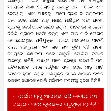
ଆରମ୍ବ। ଆଜି ଡାବୁଗାଁ ସାପ୍ତାହିକ ହାଟ ଚାଲିଥିବା
ସମୟରେ ଜଣେ ପଥଚାରିକୁ ପଛପଟୁ ଆସି ଅଟୋ ଧକା
ଦେଇଥିଲା। ଏବଂ ଆହତକୁ ଅଟୋ ଚାଳକ ବା ଡ୍ରାଇବାର
ଧକା ଦେବା ପରେ ମାଡ଼ ମଧ୍ୟ ମାରିଥିଲା ଏବଂ ଘଟଣା
ସ୍ଥଳରୁ କେଉଁ ଆଡେ ଚାଲିଯାଇଥିଲା। ଆହତ ଜଣକ ହେଲେ
ଚିକିଲି ଗ୍ରାମର ଧନସିଂ ଭତ୍ରା ଏବଂ ମାଡ଼ ମାରି ଫେରାର
ହୋଇଯାଇଥିବା ଅଭିଯୁକ୍ତ ଅଟୋ ଡ୍ରାଇଭର ଡାବୁଗାଁ
ସଦର ମହକୁମାର ଏବଂ ତାର ନାମ ବୁଟି। ଏହି ଘଟଣା
ବିଷୟରେ ଜଣାଇବା ପରେ ଡାବୁଗାଁ ପୋଲିସ ତଦନ୍ତ
ଆରମ୍ବ କରିଛି, ତଦନ୍ତ ପରେ ପ୍ରକୃତ ଘରଣାଟି ଜଣା
ପଡିବ।ଆହତ ଜଣକ ଗାଡ଼ିସହ ଧକା ଦେଇ ମାଡ଼ ମାରି
ଫେରାର ହିଊଯାଇଥିବା ଅଭିଯୁକ୍ତ ନା ରେ ଥାନାରେ ଲିଖିତ
ଭାବରେ ଜଣାଇବ ବୋଲି ପରିବାର ତରଫରୁ ସୂଚନା ମିଲିଛି
ଅନ୍ତର୍ଜାତୀୟରୁ ଆରମ୍ଭ କରି ଜାତୀୟ ତଥା
ରାଜ୍ୟର ୩୧୪ ବ୍ଲକରେ ଘଟୁଥିବା ପ୍ରତିଟି