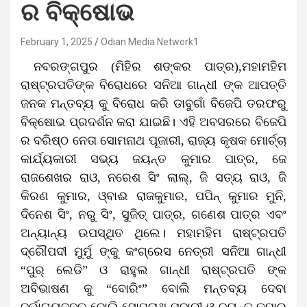
ର ବିକ୍ଷୋଭ
February 1, 2025
Odian Media Network1
ନବରଙ୍ଗପୁର (ମିହିର ଶଙ୍କର ପାତ୍ର),ମହାମହିମ
ରାଷ୍ଟ୍ରପତିଙ୍କ ବିରୋଧରେ ସନିଆ ଗାନ୍ଧୀ ଙ୍କ ଆପତ୍ତି
ଜନକ ମନ୍ତବ୍ୟ କୁ ବିରୋଧ କରି ଡାବୁଗାଁ ବିଜେପି ତରଫରୁ
ବିକ୍ଷୋଭ ପ୍ରଦର୍ଶନ କରା ଯାଇଛି। ଏହି ଅବସରରେ ବିଜେପି
ର ବରିଷ୍ଠ ନେତା ସୋମନାଥ ପୂଜାରୀ, ରାଜ୍ୟ କୃଷକ ମୋର୍ଚ୍ଚା
କାର୍ଯ୍ୟକାରୀ ସଭ୍ୟ ଜୟନ୍ତ କୁମାର ପାତ୍ର, ଜେ
ରାଜଶେଖର ରାଓ, ନରେଶ ସିଂ ଲାଲ୍, ଜି ସତ୍ୟ ରାଓ, ଜି
କିରଣ କୁମାର, ଓ୍ବାଈ ରାଜକୁମାର, ପପିନ୍ କୁମାର ମୁନି,
ଦିନେଶ ସିଂ, ନରୁ ସିଂ, ସୁଜିତ୍ ପାତ୍ର, ଗଣେଶ ପାତ୍ର ଏବଂ
ଅନ୍ୟାନ୍ୟ ଉପସ୍ଥିତ ଥିଲେ। ମହାମହିମ ରାଷ୍ଟ୍ରପତି
ଦ୍ରୌପଦୀ ମୁର୍ମୁ ଙ୍କୁ କଂଗ୍ରେସ ନେତ୍ରୀ ସନିଆ ଗାନ୍ଧୀ
“ପୁର୍ ଲେଡି” ଓ ରାହୁଲ ଗାନ୍ଧୀ ରାଷ୍ଟ୍ରପତି ଙ୍କ
ଅବିଭାଷଣ କୁ “ବୋରିଂ” ବୋଲି ମନ୍ତବ୍ୟ ଦେବା
ଦୁର୍ଭାଗ୍ୟଜନକ ବୋଲି ସୋମନାଥ ପୂଜାରୀ ଓ ଜୟନ୍ତ କୁମାର