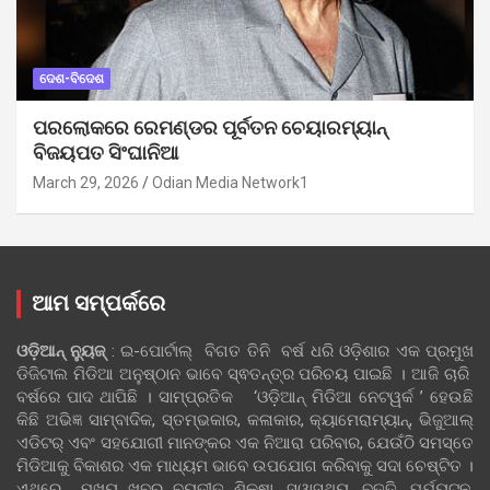
ଦେଶ-ବିଦେଶ
ପରଲୋକରେ ରେମଣ୍ଡର ପୂର୍ବତନ ଚେୟାରମ୍ୟାନ୍
ବିଜୟପତ ସିଂଘାନିଆ
March 29, 2026
Odian Media Network1
ଆମ ସମ୍ପର୍କରେ
ଓଡ଼ିଆନ୍‍ ନ୍ୟୁଜ୍‍
: ଇ-ପୋର୍ଟାଲ୍ ବିଗତ ତିନି ବର୍ଷ ଧରି ଓଡ଼ିଶାର ଏକ ପ୍ରମୁଖ
ଡିଜିଟାଲ ମିଡିଆ ଅନୁଷ୍ଠାନ ଭାବେ ସ୍ଵତନ୍ତ୍ର ପରିଚୟ ପାଇଛି । ଆଜି ଚାରି
ବର୍ଷରେ ପାଦ ଥାପିଛି । ସାମ୍ପ୍ରତିକ ‘ଓଡ଼ିଆନ୍‍ ମିଡିଆ ନେଟୱର୍କ ’ ହେଉଛି
କିଛି ଅଭିଜ୍ଞ ସାମ୍ବାଦିକ, ସ୍ତମ୍ଭକାର, କଳାକାର, କ୍ୟାମେରାମ୍ୟାନ୍, ଭିଜୁଆଲ୍
ଏଡିଟର୍ ଏବଂ ସହଯୋଗୀ ମାନଙ୍କର ଏକ ନିଆରା ପରିବାର, ଯେଉଁଠି ସମସ୍ତେ
ମିଡିଆକୁ ବିକାଶର ଏକ ମାଧ୍ୟମ ଭାବେ ଉପଯୋଗ କରିବାକୁ ସଦା ଚେଷ୍ଟିତ ।
ଏଥିରେ ମୁଖ୍ୟ ଖବର ବ୍ୟତୀତ ଶିକ୍ଷା, ସ୍ୱାସ୍ଥ୍ୟ, ବୃତ୍ତି, ପର୍ଯ୍ୟଟନ,