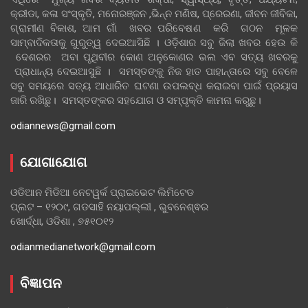
କ୍ରୀଡା, କଳା ସଂସ୍କୃତି, ମନୋରଞ୍ଜନ ,ଭିନ୍ନ ମଣିଷ, ପ୍ରେରଣା, ଜୀବନ ଜୀବିକା,
ଗ୍ରାମୀଣ ବିକାଶ, ଆମ ଗାଁ ଖବର ପରିବେଷଣ କରି ଗଠନ ମୂଳକ
ସାମ୍ବାଦିକତାକୁ ଗୁରୁତ୍ୱ ଦେଇଆସିଛି । ଓଡ଼ିଶାର ସବୁ ଜିଲା ଖବର ହେଉ କି
ଦେଶରର ଅବା ପୃଥିବୀର କୋଣ ଅନୁକୋଣର ଭଲ ଏବ ସତ୍ୟ ଖବରକୁ
ପ୍ରାଧାନ୍ୟ ଦେଇଆସୁଛି । ସମସ୍ତଙ୍କୁ ନିଜ ହାତ ପାହାନ୍ତାରେ ସବୁ ବେଳେ
ସବୁ ସମୟରେ ସତ୍ୟ ଆଧାରିତ ଘଟଣା ଉପଲବ୍ଧ କରାଇବା ପାଇଁ ପ୍ରୟାସ
ଜାରି ରଖିଛୁ। ସମସ୍ତଙ୍କର ସହଯୋଗ ଓ ସମ୍ପୃକ୍ତି କାମନା କରୁଛୁ।
odiannews@gmail.com
ଯୋଗାଯୋଗ
ଓଡିଆନ ମିଡିଆ ନେଟୱର୍କ ପ୍ରାଇଭେଟ ଲିମିଟେଡ
ପ୍ଲଟ – ୧୨୦୯, ଗଡସାହି ନୟାପଲ୍ଲୀ , ଭୁବନେଶ୍ଵର
ଖୋର୍ଦ୍ଧା, ଓଡିଶା , ୭୫୧୦୧୨
odianmedianetwork@gmail.com
ବିଜ୍ଞାପନ