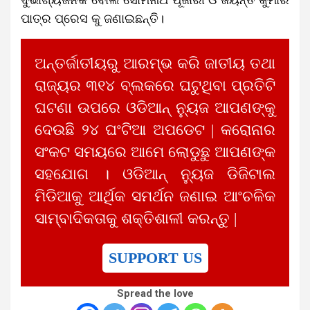
ପାତ୍ର ପ୍ରେସ କୁ ଜଣାଇଛନ୍ତି।
ଅନ୍ତର୍ଜାତୀୟରୁ ଆରମ୍ଭ କରି ଜାତୀୟ ତଥା
ରାଜ୍ୟର ୩୧୪ ବ୍ଲକରେ ଘଟୁଥିବା ପ୍ରତିଟି
ଘଟଣା ଉପରେ ଓଡିଆନ୍ ନ୍ୟୁଜ ଆପଣଙ୍କୁ
ଦେଉଛି ୨୪ ଘଂଟିଆ ଅପଡେଟ | କରୋନାର
ସଂକଟ ସମୟରେ ଆମେ ଲୋଡୁଛୁ ଆପଣଙ୍କ
ସହଯୋଗ । ଓଡିଆନ୍ ନ୍ୟୁଜ ଡିଜିଟାଲ
ମିଡିଆକୁ ଆର୍ଥିକ ସମର୍ଥନ ଜଣାଇ ଆଂଚଳିକ
ସାମ୍ବାଦିକତାକୁ ଶକ୍ତିଶାଳୀ କରନ୍ତୁ |
SUPPORT US
Spread the love