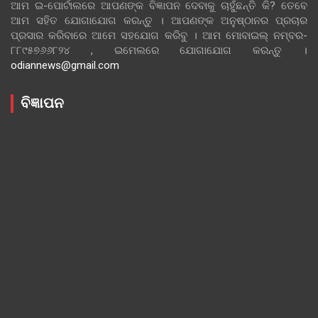
ଆମ ଇ-ପୋର୍ଟାଲରେ ଆପଣଙ୍କ ବିଜ୍ଞାପନ ଦେବାକୁ ଚାହୁଁଛନ୍ତି କି? ତେବେ
ଆମ ସହିତ ଯୋଗାଯୋଗ କରନ୍ତୁ । ଆପଣଙ୍କ ଅନୁଷ୍ଠାନର ପ୍ରଚାର
ପ୍ରସାର କରିବାରେ ଆମେ ସହଯୋଗ କରିବୁ । ଆମ ମୋବାଇଲ୍ ନମ୍ବର-
୮୮୯୫୭୬୬୮୨୪ , ଇମେଲରେ ଯୋଗାଯୋଗ କରନ୍ତୁ ।
odiannews@gmail.com
ବିଜ୍ଞାପନ