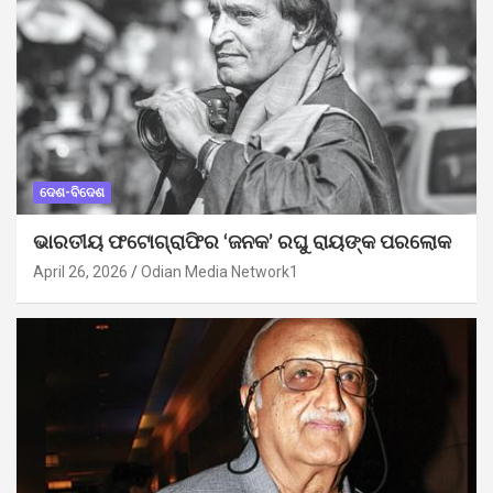
ଦେଶ-ବିଦେଶ
ଭାରତୀୟ ଫଟୋଗ୍ରାଫିର ‘ଜନକ’ ରଘୁ ରାୟଙ୍କ ପରଲୋକ
April 26, 2026
Odian Media Network1