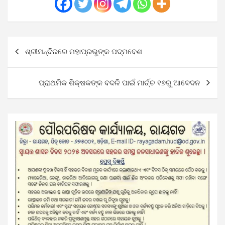
Post
ଶ୍ରୀମନ୍ଦିରରେ ମହାପ୍ରଭୁଙ୍କ ପଦ୍ମବେଶ
navigation
ପ୍ରାଥମିକ ଶିକ୍ଷକଙ୍କ ବଦଳି ପାଇଁ ମାର୍ଚ୍ଚ ୧୭ରୁ ଆବେଦନ