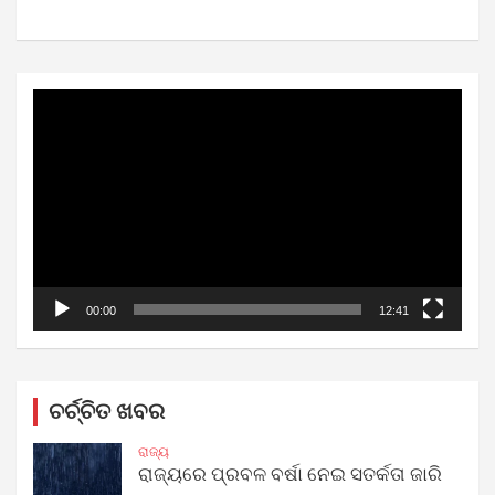
Video
Player
00:00
12:41
ଚର୍ଚ୍ଚିତ ଖବର
ରାଜ୍ୟ
ରାଜ୍ୟରେ ପ୍ରବଳ ବର୍ଷା ନେଇ ସତର୍କତା ଜାରି