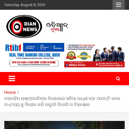
Skip
Saturday, August 8, 2026
to
content
ସାରା ଦୁନିଆର ଖବର ଆପଣଙ୍କ ହାତମୁଠାରେ…
ଓଡିଆନ୍ ନ୍ୟୁଜ
Home
ମହାମହିମ ରାଷ୍ଟ୍ରପତିଙ୍କ ବିରୋଧରେ ସନିଆ ଗାନ୍ଧୀ ଙ୍କ ଆପତ୍ତି ଜନକ
ମନ୍ତବ୍ୟ କୁ ବିରୋଧ କରି ଡାବୁଗାଁ ବିଜେପି ର ବିକ୍ଷୋଭ