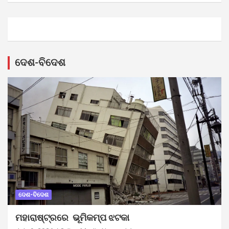
ଦେଶ-ବିଦେଶ
ଦେଶ-ବିଦେଶ
ମହାରାଷ୍ଟ୍ରରେ ଭୂମିକମ୍ପ ଝଟକା