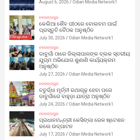
August 6, 2026
Odian Media Network1
ନବରଙ୍ଗପୁର
କେଲିଆ ଶୈବ ପୀଠରେ ବୋଲବମ ପାଇଁ
ପ୍ରସ୍ତୁତି ବୈଠକ ଅନୁଷ୍ଠିତ
July 30, 2026
Odian Media Network1
ନବରଙ୍ଗପୁର
ଡାବୁଗାଁ ଠାରେ ଜିଲ୍ଲାପାଳଙ୍କ ବ୍ଲକ ସ୍ତରୀୟ
ଯୁଗ୍ମ ଅଭିଯୋଗ ଶୁଣାଣି କାର୍ଯ୍ୟକ୍ରମ
ଅନୁଷ୍ଠିତ
July 27, 2026
Odian Media Network1
ନବରଙ୍ଗପୁର
ଚତୁର୍ଦ୍ଧା ମୂର୍ତ୍ତୀ ରଥାରୂଢ଼ ହେବା ପରେ
ଡାବୁଗାଁରେ ବାହୁଡ଼ା ଯାତ୍ରା ଅନୁଷ୍ଠିତ
July 24, 2026
Odian Media Network1
ନବରଙ୍ଗପୁର
ପ୍ରଧାନମନ୍ତ୍ରୀ କେସିଙ୍ଗା ରେଳ ଷ୍ଟେଶନ
କଲେ ଉଦ୍‌ଘାଟନ
July 17, 2026
Odian Media Network1