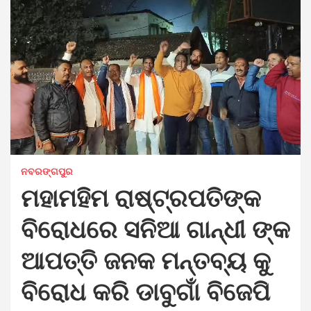
ନବରଙ୍ଗପୁର
ମହାମହିମ ରାଷ୍ଟ୍ରପତିଙ୍କ
ବିରୋଧରେ ସନିଆ ଗାନ୍ଧୀ ଙ୍କ
ଆପତ୍ତି ଜନକ ମନ୍ତବ୍ୟ କୁ
ବିରୋଧ କରି ଡାବୁଗାଁ ବିଜେପି