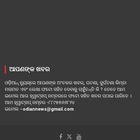
ଆପଣଙ୍କ ଖବର
ଓଡ଼ିଆନ୍ ନ୍ୟୁଜ୍‌ରେ ଆପଣଙ୍କ ଅଂଚଳର ଖବର, ଘଟଣା, ଦୁର୍ଘଟଣା କିମ୍ବା
ମତାମତ ଏବଂ ଲେଖା ଫଟୋ ସହିତ ଦେବାକୁ ଚାହୁଁଚନ୍ତି କି ? ତେବେ ଆମ
ଇମେଲ ଆଉ ହ୍ୱାଟ୍‌ସପ୍ ନମ୍ବରରେ ଫଟୋ ସହିତ ଖବର ପଠାଇ ପାରିବେ ।
ଆମ ହ୍ୱାଟ୍‌ସପ୍ ନମ୍ବର -୮୮୯୫୭୬୬୮୨୪
ଇମେଲ –
odiannews@gmail.com