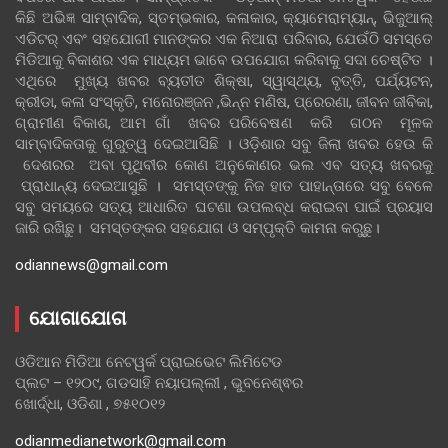
କିଛି ଅଭିଜ୍ଞ ସାମ୍ବାଦିକ, ସ୍ତମ୍ଭକାର, କଳାକାର, କ୍ୟାମେରାମ୍ୟାନ୍, ଭିଜୁଆଲ୍
ଏଡିଟର୍ ଏବଂ ସହଯୋଗୀ ମାନଙ୍କର ଏକ ନିଆରା ପରିବାର, ଯେଉଁଠି ସମସ୍ତେ
ମିଡିଆକୁ ବିକାଶର ଏକ ମାଧ୍ୟମ ଭାବେ ଉପଯୋଗ କରିବାକୁ ସଦା ଚେଷ୍ଟିତ ।
ଏଥିରେ ମୁଖ୍ୟ ଖବର ବ୍ୟତୀତ ଶିକ୍ଷା, ସ୍ୱାସ୍ଥ୍ୟ, ବୃତ୍ତି, ପର୍ଯ୍ୟଟନ,
କ୍ରୀଡା, କଳା ସଂସ୍କୃତି, ମନୋରଞ୍ଜନ ,ଭିନ୍ନ ମଣିଷ, ପ୍ରେରଣା, ଜୀବନ ଜୀବିକା,
ଗ୍ରାମୀଣ ବିକାଶ, ଆମ ଗାଁ ଖବର ପରିବେଷଣ କରି ଗଠନ ମୂଳକ
ସାମ୍ବାଦିକତାକୁ ଗୁରୁତ୍ୱ ଦେଇଆସିଛି । ଓଡ଼ିଶାର ସବୁ ଜିଲା ଖବର ହେଉ କି
ଦେଶରର ଅବା ପୃଥିବୀର କୋଣ ଅନୁକୋଣର ଭଲ ଏବ ସତ୍ୟ ଖବରକୁ
ପ୍ରାଧାନ୍ୟ ଦେଇଆସୁଛି । ସମସ୍ତଙ୍କୁ ନିଜ ହାତ ପାହାନ୍ତାରେ ସବୁ ବେଳେ
ସବୁ ସମୟରେ ସତ୍ୟ ଆଧାରିତ ଘଟଣା ଉପଲବ୍ଧ କରାଇବା ପାଇଁ ପ୍ରୟାସ
ଜାରି ରଖିଛୁ। ସମସ୍ତଙ୍କର ସହଯୋଗ ଓ ସମ୍ପୃକ୍ତି କାମନା କରୁଛୁ।
odiannews@gmail.com
ଯୋଗାଯୋଗ
ଓଡିଆନ ମିଡିଆ ନେଟୱର୍କ ପ୍ରାଇଭେଟ ଲିମିଟେଡ
ପ୍ଲଟ – ୧୨୦୯, ଗଡସାହି ନୟାପଲ୍ଲୀ , ଭୁବନେଶ୍ଵର
ଖୋର୍ଦ୍ଧା, ଓଡିଶା , ୭୫୧୦୧୨
odianmedianetwork@gmail.com