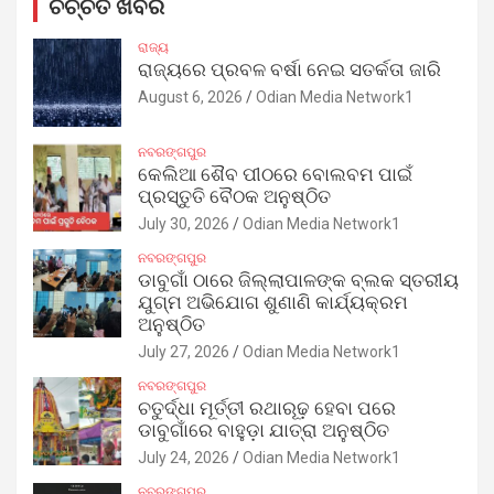
ଚର୍ଚ୍ଚିତ ଖବର
ରାଜ୍ୟ
ରାଜ୍ୟରେ ପ୍ରବଳ ବର୍ଷା ନେଇ ସତର୍କତା ଜାରି
August 6, 2026
Odian Media Network1
ନବରଙ୍ଗପୁର
କେଲିଆ ଶୈବ ପୀଠରେ ବୋଲବମ ପାଇଁ
ପ୍ରସ୍ତୁତି ବୈଠକ ଅନୁଷ୍ଠିତ
July 30, 2026
Odian Media Network1
ନବରଙ୍ଗପୁର
ଡାବୁଗାଁ ଠାରେ ଜିଲ୍ଲାପାଳଙ୍କ ବ୍ଲକ ସ୍ତରୀୟ
ଯୁଗ୍ମ ଅଭିଯୋଗ ଶୁଣାଣି କାର୍ଯ୍ୟକ୍ରମ
ଅନୁଷ୍ଠିତ
July 27, 2026
Odian Media Network1
ନବରଙ୍ଗପୁର
ଚତୁର୍ଦ୍ଧା ମୂର୍ତ୍ତୀ ରଥାରୂଢ଼ ହେବା ପରେ
ଡାବୁଗାଁରେ ବାହୁଡ଼ା ଯାତ୍ରା ଅନୁଷ୍ଠିତ
July 24, 2026
Odian Media Network1
ନବରଙ୍ଗପୁର