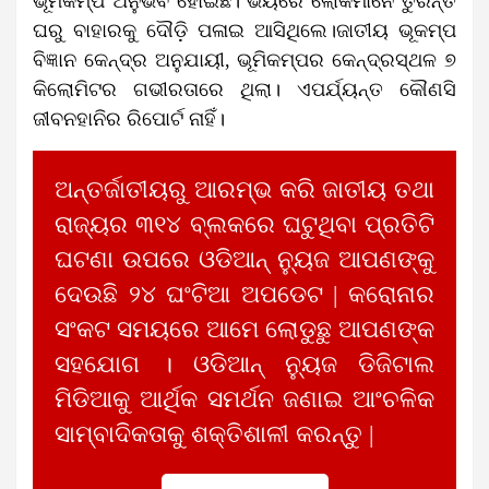
ଭୂମିକମ୍ପ ଅନୁଭବ ହୋଇଛି। ଭୟରେ ଲୋକମାନେ ତୁରନ୍ତ
ଘରୁ ବାହାରକୁ ଦୌଡ଼ି ପଳାଇ ଆସିଥିଲେ।ଜାତୀୟ ଭୂକମ୍ପ
ବିଜ୍ଞାନ କେନ୍ଦ୍ର ଅନୁଯାୟୀ, ଭୂମିକମ୍ପର କେନ୍ଦ୍ରସ୍ଥଳ ୭
କିଲୋମିଟର ଗଭୀରତାରେ ଥିଲା। ଏପର୍ଯ୍ୟନ୍ତ କୌଣସି
ଜୀବନହାନିର ରିପୋର୍ଟ ନାହିଁ।
ଅନ୍ତର୍ଜାତୀୟରୁ ଆରମ୍ଭ କରି ଜାତୀୟ ତଥା
ରାଜ୍ୟର ୩୧୪ ବ୍ଲକରେ ଘଟୁଥିବା ପ୍ରତିଟି
ଘଟଣା ଉପରେ ଓଡିଆନ୍ ନ୍ୟୁଜ ଆପଣଙ୍କୁ
ଦେଉଛି ୨୪ ଘଂଟିଆ ଅପଡେଟ | କରୋନାର
ସଂକଟ ସମୟରେ ଆମେ ଲୋଡୁଛୁ ଆପଣଙ୍କ
ସହଯୋଗ । ଓଡିଆନ୍ ନ୍ୟୁଜ ଡିଜିଟାଲ
ମିଡିଆକୁ ଆର୍ଥିକ ସମର୍ଥନ ଜଣାଇ ଆଂଚଳିକ
ସାମ୍ବାଦିକତାକୁ ଶକ୍ତିଶାଳୀ କରନ୍ତୁ |