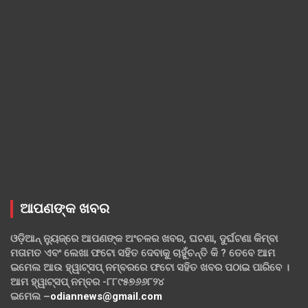
ଆପଣଙ୍କ ଖବର
ଓଡ଼ିଆନ୍ ନ୍ୟୁଜ୍‌ରେ ଆପଣଙ୍କ ଅଂଚଳର ଖବର, ଘଟଣା, ଦୁର୍ଘଟଣା କିମ୍ବା
ମତାମତ ଏବଂ ଲେଖା ଫଟୋ ସହିତ ଦେବାକୁ ଚାହୁଁଚନ୍ତି କି ? ତେବେ ଆମ
ଇମେଲ ଆଉ ହ୍ୱାଟ୍‌ସପ୍ ନମ୍ବରରେ ଫଟୋ ସହିତ ଖବର ପଠାଇ ପାରିବେ ।
ଆମ ହ୍ୱାଟ୍‌ସପ୍ ନମ୍ବର -୮୮୯୫୭୬୬୮୨୪
ଇମେଲ –
odiannews@gmail.com