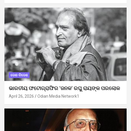
ଦେଶ-ବିଦେଶ
ଭାରତୀୟ ଫଟୋଗ୍ରାଫିର ‘ଜନକ’ ରଘୁ ରାୟଙ୍କ ପରଲୋକ
April 26, 2026
Odian Media Network1