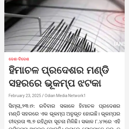
ଦେଶ-ବିଦେଶ
ହିମାଚଳ ପ୍ରଦେଶର ମଣ୍ଡି
ସହରରେ ଭୂକମ୍ପ ଝଟକା
February 23, 2025
Odian Media Network1
ସିମ୍‌ଲା,୨୩।୨: ରବିବାର ସକାଳେ ହିମାଚଳ ପ୍ରଦେଶର
ମଣ୍ଡି ସହରରେ ଏକ ଭୂକମ୍ପ ଅନୁଭୂତ ହୋଇଛି। ଭୂକମ୍ପର
ତୀବ୍ରତା ୩.୭ ରହିଥିବା ସୂଚନା ମିଳିଛି। ସକାଳ ୮.୪୨ରେ ଏହି