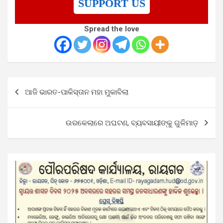
SUPPORT US
Spread the love
Post
ଆଜି ଭାରତ-ପାକିସ୍ତାନ ମହା ମୁକାବିଲା
navigation
ଉରକେଲାରେ ଅଘଟଣ, ବ୍ୟବସାୟୀଙ୍କୁ ଗୁଳିମାଡ଼