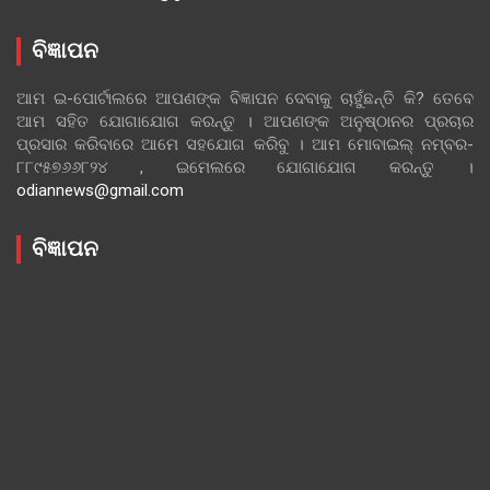
ବିଜ୍ଞାପନ
ଆମ ଇ-ପୋର୍ଟାଲରେ ଆପଣଙ୍କ ବିଜ୍ଞାପନ ଦେବାକୁ ଚାହୁଁଛନ୍ତି କି? ତେବେ
ଆମ ସହିତ ଯୋଗାଯୋଗ କରନ୍ତୁ । ଆପଣଙ୍କ ଅନୁଷ୍ଠାନର ପ୍ରଚାର
ପ୍ରସାର କରିବାରେ ଆମେ ସହଯୋଗ କରିବୁ । ଆମ ମୋବାଇଲ୍ ନମ୍ବର-
୮୮୯୫୭୬୬୮୨୪ , ଇମେଲରେ ଯୋଗାଯୋଗ କରନ୍ତୁ ।
odiannews@gmail.com
ବିଜ୍ଞାପନ