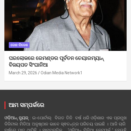
ଦେଶ-ବିଦେଶ
ପରଲୋକରେ ରେମଣ୍ଡର ପୂର୍ବତନ ଚେୟାରମ୍ୟାନ୍
ବିଜୟପତ ସିଂଘାନିଆ
March 29, 2026
Odian Media Network1
ଆମ ସମ୍ପର୍କରେ
ଓଡ଼ିଆନ୍‍ ନ୍ୟୁଜ୍‍
: ଇ-ପୋର୍ଟାଲ୍ ବିଗତ ତିନି ବର୍ଷ ଧରି ଓଡ଼ିଶାର ଏକ ପ୍ରମୁଖ
ଡିଜିଟାଲ ମିଡିଆ ଅନୁଷ୍ଠାନ ଭାବେ ସ୍ଵତନ୍ତ୍ର ପରିଚୟ ପାଇଛି । ଆଜି ଚାରି
ବର୍ଷରେ ପାଦ ଥାପିଛି । ସାମ୍ପ୍ରତିକ ‘ଓଡ଼ିଆନ୍‍ ମିଡିଆ ନେଟୱର୍କ ’ ହେଉଛି