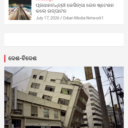
ପ୍ରଧାନମନ୍ତ୍ରୀ କେସିଙ୍ଗା ରେଳ ଷ୍ଟେଶନ
କଲେ ଉଦ୍‌ଘାଟନ
July 17, 2026
Odian Media Network1
ଦେଶ-ବିଦେଶ