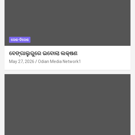
ଦେଶ-ବିଦେଶ
ବେଙ୍ଗାଲୁରୁରେ ଇବୋଲା ଲକ୍ଷଣ
May 27, 2026
Odian Media Network1