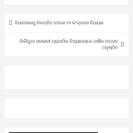
Post
ବିଧାନସଭାରୁ ନିଲମ୍ବିତ ହେଲେ ୧୨ କଂଗ୍ରେସ ବିଧାୟକ
navigation
ଗିର୍ଲିଗୁଡା ସରକାରୀ ପ୍ରାଥମିକ ବିଦ୍ୟାଳୟରେ ବାର୍ଷିକ ଉତ୍ସବ
ଅନୁଷ୍ଠିତ