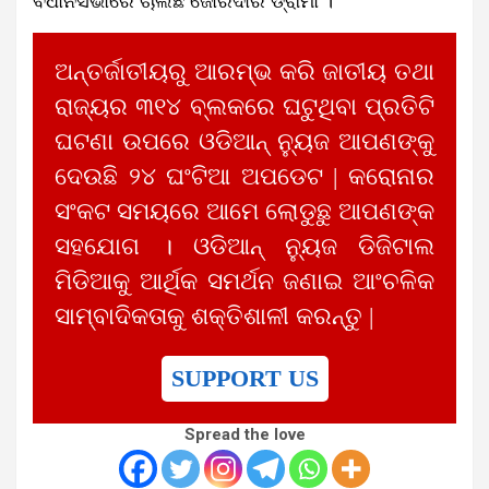
ବିଧାନସଭାରେ ଚାଲିଛି ଜୋରଦାର ଡ୍ରାମା ।
ଅନ୍ତର୍ଜାତୀୟରୁ ଆରମ୍ଭ କରି ଜାତୀୟ ତଥା
ରାଜ୍ୟର ୩୧୪ ବ୍ଲକରେ ଘଟୁଥିବା ପ୍ରତିଟି
ଘଟଣା ଉପରେ ଓଡିଆନ୍ ନ୍ୟୁଜ ଆପଣଙ୍କୁ
ଦେଉଛି ୨୪ ଘଂଟିଆ ଅପଡେଟ | କରୋନାର
ସଂକଟ ସମୟରେ ଆମେ ଲୋଡୁଛୁ ଆପଣଙ୍କ
ସହଯୋଗ । ଓଡିଆନ୍ ନ୍ୟୁଜ ଡିଜିଟାଲ
ମିଡିଆକୁ ଆର୍ଥିକ ସମର୍ଥନ ଜଣାଇ ଆଂଚଳିକ
ସାମ୍ବାଦିକତାକୁ ଶକ୍ତିଶାଳୀ କରନ୍ତୁ |
SUPPORT US
Spread the love