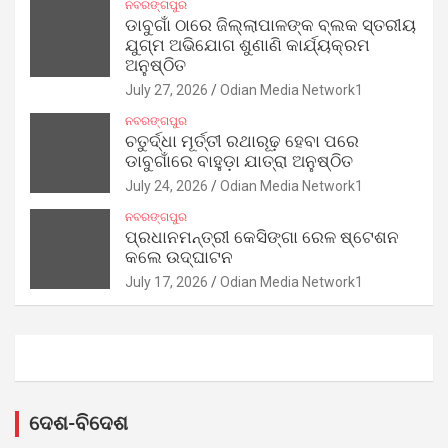
ନବରଙ୍ଗପୁର
ଡାବୁଗାଁ ଠାରେ ଜିଲ୍ଲାପାଳଙ୍କ ବ୍ଲକ ସ୍ତରୀୟ
ଯୁଗ୍ମ ଅଭିଯୋଗ ଶୁଣାଣି କାର୍ଯ୍ୟକ୍ରମ
ଅନୁଷ୍ଠିତ
July 27, 2026
Odian Media Network1
ନବରଙ୍ଗପୁର
ଚତୁର୍ଦ୍ଧା ମୂର୍ତ୍ତୀ ରଥାରୂଢ଼ ହେବା ପରେ
ଡାବୁଗାଁରେ ବାହୁଡ଼ା ଯାତ୍ରା ଅନୁଷ୍ଠିତ
July 24, 2026
Odian Media Network1
ନବରଙ୍ଗପୁର
ପ୍ରଧାନମନ୍ତ୍ରୀ କେସିଙ୍ଗା ରେଳ ଷ୍ଟେଶନ
କଲେ ଉଦ୍‌ଘାଟନ
July 17, 2026
Odian Media Network1
ଦେଶ-ବିଦେଶ