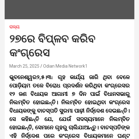
ରାଜ୍ୟ
୨୭ରେ ବିପ୍ଳବ କରିବ
କଂଗ୍ରେସ
March 25, 2025
Odian Media Network1
ଭୁବନେଶ୍ୱର୨,୫।୩: ଗୃହ କାର୍ଯ୍ୟ ଜାରି ଥିବା ବେଳେ
ପୋଡ଼ିୟମ ତଳେ ବିରୋଧ ପ୍ରଦର୍ଶନ କରିଥିବା କଂଗ୍ରେସର
୧୨ ଜଣ ବିଧାୟକ ଆଗାମୀ ୭ ଦିନ ପାଇଁ ବିଧାନସଭାରୁ
ନିଲମ୍ବିତ ହୋଇଛନ୍ତି। ନିଲମ୍ବିତ ହୋଇଥିବା କଂଗ୍ରେସ
ବିଧାୟକଙ୍କୁ ବାଚସ୍ପତି ସୁରମା ପାଢ଼ୀ ନିର୍ଦ୍ଦେଶ ଦେଇଛନ୍ତି।
ସେ କହିଛନ୍ତି ଯେ, ଯେଉଁ ସଦସ୍ୟମାନେ ନିଲମ୍ବିତ
ହୋଇଛନ୍ତି, ସେମାନେ ଗୃହରୁ ଚାଲିଯାଆନ୍ତୁ। ବାଚସ୍ପତିଙ୍କ
ଏହି ନିର୍ଦ୍ଦେଶ ପରେ କଂଗ୍ରେସ ବିଧାୟକମାନେ ଘଣ୍ଟ