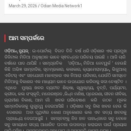
March 29, 2026
Odian Media Network1
ଆମ ସମ୍ପର୍କରେ
ଓଡ଼ିଆନ୍‍ ନ୍ୟୁଜ୍‍
: ଇ-ପୋର୍ଟାଲ୍ ବିଗତ ତିନି ବର୍ଷ ଧରି ଓଡ଼ିଶାର ଏକ ପ୍ରମୁଖ
ଡିଜିଟାଲ ମିଡିଆ ଅନୁଷ୍ଠାନ ଭାବେ ସ୍ଵତନ୍ତ୍ର ପରିଚୟ ପାଇଛି । ଆଜି ଚାରି
ବର୍ଷରେ ପାଦ ଥାପିଛି । ସାମ୍ପ୍ରତିକ ‘ଓଡ଼ିଆନ୍‍ ମିଡିଆ ନେଟୱର୍କ ’ ହେଉଛି
କିଛି ଅଭିଜ୍ଞ ସାମ୍ବାଦିକ, ସ୍ତମ୍ଭକାର, କଳାକାର, କ୍ୟାମେରାମ୍ୟାନ୍, ଭିଜୁଆଲ୍
ଏଡିଟର୍ ଏବଂ ସହଯୋଗୀ ମାନଙ୍କର ଏକ ନିଆରା ପରିବାର, ଯେଉଁଠି ସମସ୍ତେ
ମିଡିଆକୁ ବିକାଶର ଏକ ମାଧ୍ୟମ ଭାବେ ଉପଯୋଗ କରିବାକୁ ସଦା ଚେଷ୍ଟିତ ।
ଏଥିରେ ମୁଖ୍ୟ ଖବର ବ୍ୟତୀତ ଶିକ୍ଷା, ସ୍ୱାସ୍ଥ୍ୟ, ବୃତ୍ତି, ପର୍ଯ୍ୟଟନ,
କ୍ରୀଡା, କଳା ସଂସ୍କୃତି, ମନୋରଞ୍ଜନ ,ଭିନ୍ନ ମଣିଷ, ପ୍ରେରଣା, ଜୀବନ ଜୀବିକା,
ଗ୍ରାମୀଣ ବିକାଶ, ଆମ ଗାଁ ଖବର ପରିବେଷଣ କରି ଗଠନ ମୂଳକ
ସାମ୍ବାଦିକତାକୁ ଗୁରୁତ୍ୱ ଦେଇଆସିଛି । ଓଡ଼ିଶାର ସବୁ ଜିଲା ଖବର ହେଉ କି
ଦେଶରର ଅବା ପୃଥିବୀର କୋଣ ଅନୁକୋଣର ଭଲ ଏବ ସତ୍ୟ ଖବରକୁ
ପ୍ରାଧାନ୍ୟ ଦେଇଆସୁଛି । ସମସ୍ତଙ୍କୁ ନିଜ ହାତ ପାହାନ୍ତାରେ ସବୁ ବେଳେ
ସବୁ ସମୟରେ ସତ୍ୟ ଆଧାରିତ ଘଟଣା ଉପଲବ୍ଧ କରାଇବା ପାଇଁ ପ୍ରୟାସ
ଜାରି ରଖିଛୁ। ସମସ୍ତଙ୍କର ସହଯୋଗ ଓ ସମ୍ପୃକ୍ତି କାମନା କରୁଛୁ।