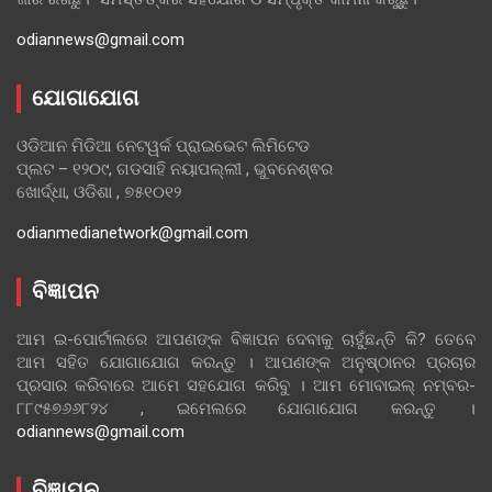
odiannews@gmail.com
ଯୋଗାଯୋଗ
ଓଡିଆନ ମିଡିଆ ନେଟୱର୍କ ପ୍ରାଇଭେଟ ଲିମିଟେଡ
ପ୍ଲଟ – ୧୨୦୯, ଗଡସାହି ନୟାପଲ୍ଲୀ , ଭୁବନେଶ୍ଵର
ଖୋର୍ଦ୍ଧା, ଓଡିଶା , ୭୫୧୦୧୨
odianmedianetwork@gmail.com
ବିଜ୍ଞାପନ
ଆମ ଇ-ପୋର୍ଟାଲରେ ଆପଣଙ୍କ ବିଜ୍ଞାପନ ଦେବାକୁ ଚାହୁଁଛନ୍ତି କି? ତେବେ
ଆମ ସହିତ ଯୋଗାଯୋଗ କରନ୍ତୁ । ଆପଣଙ୍କ ଅନୁଷ୍ଠାନର ପ୍ରଚାର
ପ୍ରସାର କରିବାରେ ଆମେ ସହଯୋଗ କରିବୁ । ଆମ ମୋବାଇଲ୍ ନମ୍ବର-
୮୮୯୫୭୬୬୮୨୪ , ଇମେଲରେ ଯୋଗାଯୋଗ କରନ୍ତୁ ।
odiannews@gmail.com
ବିଜ୍ଞାପନ