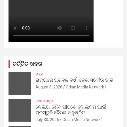
ଚର୍ଚ୍ଚିତ ଖବର
ରାଜ୍ୟ
ରାଜ୍ୟରେ ପ୍ରବଳ ବର୍ଷା ନେଇ ସତର୍କତା ଜାରି
August 6, 2026
Odian Media Network1
ନବରଙ୍ଗପୁର
କେଲିଆ ଶୈବ ପୀଠରେ ବୋଲବମ ପାଇଁ
ପ୍ରସ୍ତୁତି ବୈଠକ ଅନୁଷ୍ଠିତ
July 30, 2026
Odian Media Network1