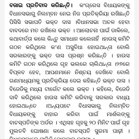
ବଜାଇ ପ୍ରତିବାଦ କରିଛନ୍ତି।
କଂଗ୍ରେସ ବିଧାୟକଙ୍କୁ
ବିଧାନସଭାରୁ ନିଲମ୍ବନ ନେଇ ନିଜ ପ୍ରତିକ୍ରିୟା ରଖିଛନ୍ତି
ପିସିସି ସଭାପତି ଭକ୍ତ ଦାସ ।ବିଧାନସଭା ଅଚଳ ହେବା
ବାବଦରେ ମତ ରଖିଲେ ଭକ୍ତ । ଆଲୋଚନା ପାଇଁ ଡାକିଲେ,
କଥାବାର୍ତ୍ତା କଲେ କିନ୍ତୁ ସମାଧାନ କଲେନାହିଁ ।ହାଉସ୍ କମିଟି
ଗଠନ କରିଥିଲେ କ’ଣ ଅସୁବିଧା ହୋଇଥାନ୍ତା ବୋଲି
ସରକାରଙ୍କୁ ଭକ୍ତ ଦାସ ପ୍ରଶ୍ନ କରିଛନ୍ତି । ହାଉସ
କମିଟି ଗଠନ କରିଥିଲେ ଗୃହ ଭଲରେ ଚାଲିଥାନ୍ତା ।୨୭ରେ
ବିପ୍ଳବ ହେବ, ଆପଣମାନେ ନିଶ୍ଚୟ ଦେଖିବେ ବୋଲି
ଗଣମାଧ୍ୟମକୁ ପ୍ରତିକ୍ରିୟା ଦେଇ କହିଛନ୍ତି ଭକ୍ତ ଦାସ ।
ବିଜେଡିକୁ ମଧ୍ୟ ଟାର୍ଗେଟ କଲେ ଭକ୍ତ । କହିଲେ, ବିଜେଡି
ଦାବି କରିଥିଲେ ହାଉସ କମିଟି କରିବାକୁ ସରକାର ବାଧ୍ୟ
ହୋଇଥାନ୍ତେ ।ଅନ୍ୟପଟେ ବିଧାସଭାରୁ ନିଲମ୍ବିତ
ବିଧାୟକଙ୍କୁ ବାହାର କରିବା ପାଇଁ ମାର୍ଶଲଙ୍କୁ
ବାଚସ୍ପତିଙ୍କ ଅର୍ଡର । ଏଥିସହ ଗୃହକୁ ୨୦ ମିନିଟ ପାଇଁ ଗୃହ
ମୁଲତବି ଘୋଷଣା କଲେ ବାଚସ୍ପତି ସୁରମା ପାଢ଼ୀ ।