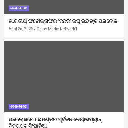
ଦେଶ-ବିଦେଶ
ଭାରତୀୟ ଫଟୋଗ୍ରାଫିର ‘ଜନକ’ ରଘୁ ରାୟଙ୍କ ପରଲୋକ
April 26, 2026
Odian Media Network1
ଦେଶ-ବିଦେଶ
ପରଲୋକରେ ରେମଣ୍ଡର ପୂର୍ବତନ ଚେୟାରମ୍ୟାନ୍
ବିଜୟପତ ସିଂଘାନିଆ