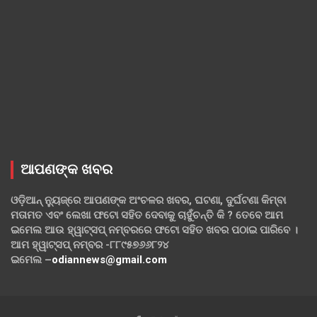
ଆପଣଙ୍କ ଖବର
ଓଡ଼ିଆନ୍ ନ୍ୟୁଜ୍‌ରେ ଆପଣଙ୍କ ଅଂଚଳର ଖବର, ଘଟଣା, ଦୁର୍ଘଟଣା କିମ୍ବା
ମତାମତ ଏବଂ ଲେଖା ଫଟୋ ସହିତ ଦେବାକୁ ଚାହୁଁଚନ୍ତି କି ? ତେବେ ଆମ
ଇମେଲ ଆଉ ହ୍ୱାଟ୍‌ସପ୍ ନମ୍ବରରେ ଫଟୋ ସହିତ ଖବର ପଠାଇ ପାରିବେ ।
ଆମ ହ୍ୱାଟ୍‌ସପ୍ ନମ୍ବର -୮୮୯୫୭୬୬୮୨୪
ଇମେଲ –
odiannews@gmail.com