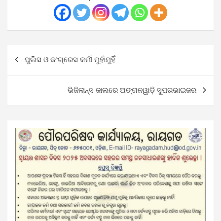
Post
ପୁଲିସ ଓ କଂଗ୍ରେସ କର୍ମୀ ମୁହାଁମୁହିଁ
navigation
ଭିଜିଲାନ୍ସ ଜାଲରେ ଅଙ୍ଗନୱାଡ଼ି ସୁପରଭାଇଜର