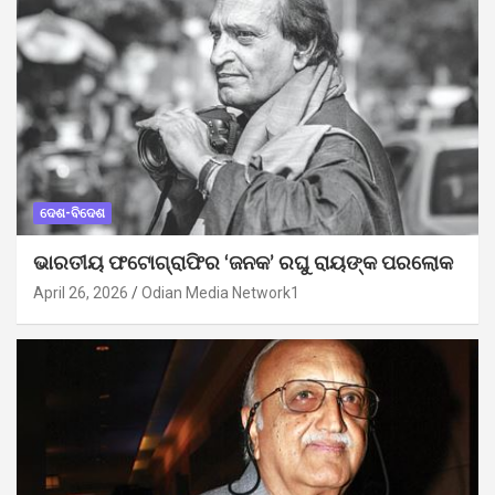
ଦେଶ-ବିଦେଶ
ଭାରତୀୟ ଫଟୋଗ୍ରାଫିର ‘ଜନକ’ ରଘୁ ରାୟଙ୍କ ପରଲୋକ
April 26, 2026
Odian Media Network1