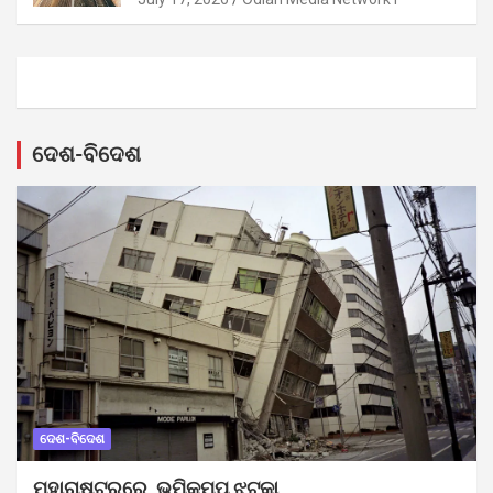
ଦେଶ-ବିଦେଶ
ଦେଶ-ବିଦେଶ
ମହାରାଷ୍ଟ୍ରରେ ଭୂମିକମ୍ପ ଝଟକା