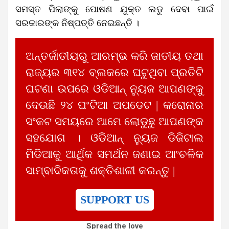
ସମସ୍ତ ପିଲାଙ୍କୁ ପୋଷଣ ଯୁକ୍ତ ଲଡୁ ଦେବା ପାଇଁ
ସରକାରଙ୍କ ନିଷ୍ପତ୍ତି ନେଇଛନ୍ତି ।
ଅନ୍ତର୍ଜାତୀୟରୁ ଆରମ୍ଭ କରି ଜାତୀୟ ତଥା
ରାଜ୍ୟର ୩୧୪ ବ୍ଲକରେ ଘଟୁଥିବା ପ୍ରତିଟି
ଘଟଣା ଉପରେ ଓଡିଆନ୍ ନ୍ୟୁଜ ଆପଣଙ୍କୁ
ଦେଉଛି ୨୪ ଘଂଟିଆ ଅପଡେଟ | କରୋନାର
ସଂକଟ ସମୟରେ ଆମେ ଲୋଡୁଛୁ ଆପଣଙ୍କ
ସହଯୋଗ । ଓଡିଆନ୍ ନ୍ୟୁଜ ଡିଜିଟାଲ
ମିଡିଆକୁ ଆର୍ଥିକ ସମର୍ଥନ ଜଣାଇ ଆଂଚଳିକ
ସାମ୍ବାଦିକତାକୁ ଶକ୍ତିଶାଳୀ କରନ୍ତୁ |
SUPPORT US
Spread the love