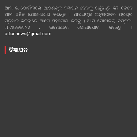
ଆମ ଇ-ପୋର୍ଟାଲରେ ଆପଣଙ୍କ ବିଜ୍ଞାପନ ଦେବାକୁ ଚାହୁଁଛନ୍ତି କି? ତେବେ
ଆମ ସହିତ ଯୋଗାଯୋଗ କରନ୍ତୁ । ଆପଣଙ୍କ ଅନୁଷ୍ଠାନର ପ୍ରଚାର
ପ୍ରସାର କରିବାରେ ଆମେ ସହଯୋଗ କରିବୁ । ଆମ ମୋବାଇଲ୍ ନମ୍ବର-
୮୮୯୫୭୬୬୮୨୪ , ଇମେଲରେ ଯୋଗାଯୋଗ କରନ୍ତୁ ।
odiannews@gmail.com
ବିଜ୍ଞାପନ