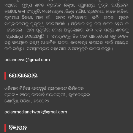
ଏଥିରେ ମୁଖ୍ୟ ଖବର ବ୍ୟତୀତ ଶିକ୍ଷା, ସ୍ୱାସ୍ଥ୍ୟ, ବୃତ୍ତି, ପର୍ଯ୍ୟଟନ,
କ୍ରୀଡା, କଳା ସଂସ୍କୃତି, ମନୋରଞ୍ଜନ ,ଭିନ୍ନ ମଣିଷ, ପ୍ରେରଣା, ଜୀବନ ଜୀବିକା,
ଗ୍ରାମୀଣ ବିକାଶ, ଆମ ଗାଁ ଖବର ପରିବେଷଣ କରି ଗଠନ ମୂଳକ
ସାମ୍ବାଦିକତାକୁ ଗୁରୁତ୍ୱ ଦେଇଆସିଛି । ଓଡ଼ିଶାର ସବୁ ଜିଲା ଖବର ହେଉ କି
ଦେଶରର ଅବା ପୃଥିବୀର କୋଣ ଅନୁକୋଣର ଭଲ ଏବ ସତ୍ୟ ଖବରକୁ
ପ୍ରାଧାନ୍ୟ ଦେଇଆସୁଛି । ସମସ୍ତଙ୍କୁ ନିଜ ହାତ ପାହାନ୍ତାରେ ସବୁ ବେଳେ
ସବୁ ସମୟରେ ସତ୍ୟ ଆଧାରିତ ଘଟଣା ଉପଲବ୍ଧ କରାଇବା ପାଇଁ ପ୍ରୟାସ
ଜାରି ରଖିଛୁ। ସମସ୍ତଙ୍କର ସହଯୋଗ ଓ ସମ୍ପୃକ୍ତି କାମନା କରୁଛୁ।
odiannews@gmail.com
ଯୋଗାଯୋଗ
ଓଡିଆନ ମିଡିଆ ନେଟୱର୍କ ପ୍ରାଇଭେଟ ଲିମିଟେଡ
ପ୍ଲଟ – ୧୨୦୯, ଗଡସାହି ନୟାପଲ୍ଲୀ , ଭୁବନେଶ୍ଵର
ଖୋର୍ଦ୍ଧା, ଓଡିଶା , ୭୫୧୦୧୨
odianmedianetwork@gmail.com
ବିଜ୍ଞାପନ