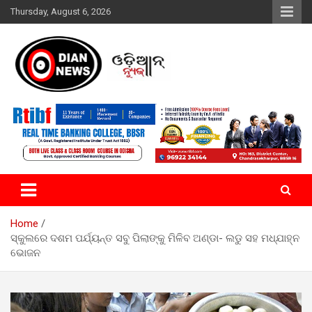
Skip
Thursday, August 6, 2026
to
content
ସାରା ଦୁନିଆର ଖବର ଆପଣଙ୍କ ହାତମୁଠାରେ…
ଓଡିଆନ୍ ନ୍ୟୁଜ
Home
ସ୍କୁଲରେ ଦଶମ ପର୍ଯ୍ୟନ୍ତ ସବୁ ପିଲାଙ୍କୁ ମିଳିବ ଅଣ୍ଡା- ଲଡୁ ସହ ମଧ୍ଯାହ୍ନ
ଭୋଜନ