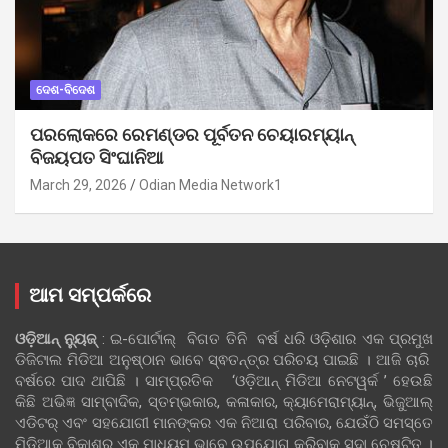
ଦେଶ-ବିଦେଶ
ପରଲୋକରେ ରେମଣ୍ଡର ପୂର୍ବତନ ଚେୟାରମ୍ୟାନ୍
ବିଜୟପତ ସିଂଘାନିଆ
March 29, 2026
Odian Media Network1
ଆମ ସମ୍ପର୍କରେ
ଓଡ଼ିଆନ୍‍ ନ୍ୟୁଜ୍‍
: ଇ-ପୋର୍ଟାଲ୍ ବିଗତ ତିନି ବର୍ଷ ଧରି ଓଡ଼ିଶାର ଏକ ପ୍ରମୁଖ
ଡିଜିଟାଲ ମିଡିଆ ଅନୁଷ୍ଠାନ ଭାବେ ସ୍ଵତନ୍ତ୍ର ପରିଚୟ ପାଇଛି । ଆଜି ଚାରି
ବର୍ଷରେ ପାଦ ଥାପିଛି । ସାମ୍ପ୍ରତିକ ‘ଓଡ଼ିଆନ୍‍ ମିଡିଆ ନେଟୱର୍କ ’ ହେଉଛି
କିଛି ଅଭିଜ୍ଞ ସାମ୍ବାଦିକ, ସ୍ତମ୍ଭକାର, କଳାକାର, କ୍ୟାମେରାମ୍ୟାନ୍, ଭିଜୁଆଲ୍
ଏଡିଟର୍ ଏବଂ ସହଯୋଗୀ ମାନଙ୍କର ଏକ ନିଆରା ପରିବାର, ଯେଉଁଠି ସମସ୍ତେ
ମିଡିଆକୁ ବିକାଶର ଏକ ମାଧ୍ୟମ ଭାବେ ଉପଯୋଗ କରିବାକୁ ସଦା ଚେଷ୍ଟିତ ।