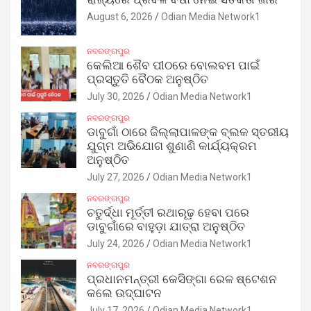
August 6, 2026
Odian Media Network1
ନବରଙ୍ଗପୁର
କେଲିଆ ଶୈବ ପୀଠରେ ବୋଲବମ ପାଇଁ
ପ୍ରସ୍ତୁତି ବୈଠକ ଅନୁଷ୍ଠିତ
July 30, 2026
Odian Media Network1
ନବରଙ୍ଗପୁର
ଡାବୁଗାଁ ଠାରେ ଜିଲ୍ଲାପାଳଙ୍କ ବ୍ଲକ ସ୍ତରୀୟ
ଯୁଗ୍ମ ଅଭିଯୋଗ ଶୁଣାଣି କାର୍ଯ୍ୟକ୍ରମ
ଅନୁଷ୍ଠିତ
July 27, 2026
Odian Media Network1
ନବରଙ୍ଗପୁର
ଚତୁର୍ଦ୍ଧା ମୂର୍ତ୍ତୀ ରଥାରୂଢ଼ ହେବା ପରେ
ଡାବୁଗାଁରେ ବାହୁଡ଼ା ଯାତ୍ରା ଅନୁଷ୍ଠିତ
July 24, 2026
Odian Media Network1
ନବରଙ୍ଗପୁର
ପ୍ରଧାନମନ୍ତ୍ରୀ କେସିଙ୍ଗା ରେଳ ଷ୍ଟେଶନ
କଲେ ଉଦ୍‌ଘାଟନ
July 17, 2026
Odian Media Network1