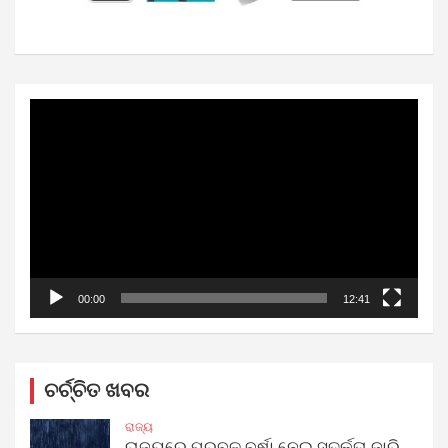
Video
Player
00:00
12:41
ଚର୍ଚ୍ଚିତ ଖବର
ରାଜ୍ୟ
ରାଜ୍ୟରେ ପ୍ରବଳ ବର୍ଷା ନେଇ ସତର୍କତା ଜାରି