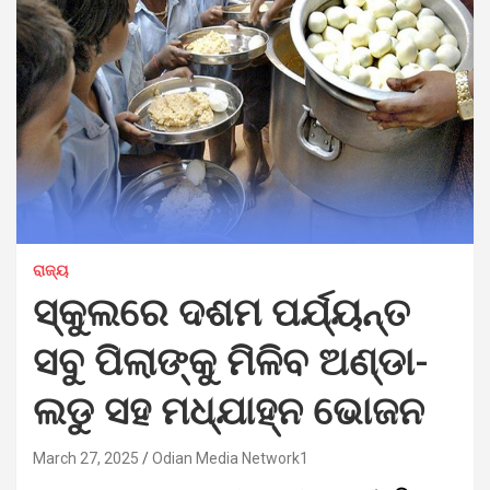
ରାଜ୍ୟ
ସ୍କୁଲରେ ଦଶମ ପର୍ଯ୍ୟନ୍ତ
ସବୁ ପିଲାଙ୍କୁ ମିଳିବ ଅଣ୍ଡା-
ଲଡୁ ସହ ମଧ୍ଯାହ୍ନ ଭୋଜନ
March 27, 2025
Odian Media Network1