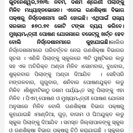
ଭୁବନେଶ୍ୱର,୨୭ା୩: ନବମ, ଦଶମ ଶ୍ରେଣୀ ପିଲାଙ୍କୁ
ମିଳିବ ମଧ୍ୟାହ୍ନଭୋଜନ। ଏନେଇ ଗଣଶିକ୍ଷା ବିଭାଗ
ପକ୍ଷରୁ ନିର୍ଦ୍ଦେଶନାମା ଜାରି ହୋଇଛି। ଏଥିପାଇଁ ରାଜ୍ୟ
ସରକାର ୫୭୦.୭୧ କୋଟି ଟଙ୍କା ବ୍ୟୟ କରିବେ।
ମୁଖ୍ୟମନ୍ତ୍ରୀ ପୋଷଣ ଯୋଜନାରେ ବଜେଟ୍‌ରୁ ଖର୍ଚ୍ଚ ହେବ
ବୋଲି ନିର୍ଦ୍ଦେଶାନମାରେ କୁହାଯାଇଛି।
କାଲିର
ନିର୍ଦ୍ଦେଶନାମାରେ ପରିବର୍ତ୍ତନ ନେଇ ଗଣଶିକ୍ଷା ବିଭାଗର
ସୂଚନା । ଏଣିକି ପିଲାଙ୍କୁ ସ୍କୁଲରେ ୩ଟି ପୁଷ୍ଟିକର ଲଡୁ
ସହ ଏକ ଅତିରିକ୍ତ ଅଣ୍ଡା ମିଳିବ ।ସୋମବାର, ବୁଧବାର,
ଶୁକ୍ରବାର ପିଲାଙ୍କୁ ଅଣ୍ଡା ଦିଆଯିବ । ସେହିପରି
ମଙ୍ଗଳବାର, ଗୁରୁବାର, ଶନିବାର ପୋଷଣଯୁକ୍ତ ଲଡୁ
ମିଳିବ ।ଶିଶୁବାଟିକାଠୁ ଦଶମ ପର୍ଯ୍ୟନ୍ତ ସବୁ ପିଲାଙ୍କୁ ଏହା
ମିଳିବ । ପିଏମ୍ ପୋଷଣ ଓ ମୁଖ୍ୟମନ୍ତ୍ରୀ ପୋଷଣ ଯୋଜନା
ଅନୁସାରେ ମିଳିବ ବୋଲି ଗଣଶିକ୍ଷା ବିଭାଗ ପକ୍ଷରୁ
କୁହାଯାଇଛି ।ମାଣ୍ଡିଆ, ଗୁଡ଼, ବାଦାମ ଓ ଘିଅଯୁକ୍ତ ଲଡୁ
ସ୍କୁଲ ପିଲାଙ୍କୁ ଦିଆଯିବ । ସମସ୍ତ ଜିଲ୍ଲାପାଳଙ୍କୁ ସ୍କୁଲ
ଓ ଗଣଶିକ୍ଷା ବିଭାଗ ପକ୍ଷରୁ ଚିଠି କରାଯାଇଛି । ସ୍କୁଲର