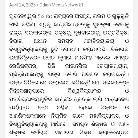
April 24, 2025
Odian Media Network1
ଭୁବନେଶ୍ୱର,୨୪।୪: ରାଜ୍ୟରେ ଅସହ୍ୟ ଗରମ ଓ ଗୁଳୁଗୁଳି
ଜାରି ରହିଛି। ଏଥିରୁ ଛାତ୍ରୀଛାତ୍ରଙ୍କୁ ସୁରକ୍ଷା ଦେବାକୁ
ରାଜ୍ୟ ସରକାରଙ୍କ ପକ୍ଷରୁ ବୁଧବାରଠାରୁ ଉଚ୍ଚଶିକ୍ଷା
ବିଭାଗ ଅଧୀନ ସମସ୍ତ ମହାବିଦ୍ୟାଳୟ ଓ
ବିଶ୍ୱବିଦ୍ୟାଳୟକୁ ଛୁଟି ଘୋଷଣା କରାଯାଇଛି। ବିଭାଗର
ଉପନିର୍ଦ୍ଦେଶକ ରଜତ କୁମାର ମାନସିଂହ ଏନେଇ ସମସ୍ତ
ରେଜିଷ୍ଟ୍ରାର, ପିଜି କାଉନସିଲ୍‌ ଚେୟାରମ୍ୟାନ,
ପ୍ରିନ୍ସିପାଲଙ୍କୁ ପତ୍ର ଲେଖି ଅବଗତ କରାଇଛନ୍ତି।
ଉକ୍ତ ଚିଠିରେ ସେ ଉଲ୍ଲେଖ କରିଛନ୍ତି ଯେ, ସରକାରଙ୍କ
ନିର୍ଦ୍ଦେଶାନୁସାରେ ବିଶ୍ୱବିଦ୍ୟାଳୟ ଓ
ମହାବିଦ୍ୟାଳୟଗୁଡ଼ିକ ଛାତ୍ରୀଛାତ୍ରଙ୍କ ଲାଗି ଅନ୍ୟାଦେଶ
ପର୍ଯ୍ୟନ୍ତ ବନ୍ଦ ରହିବ। ହେଲେ ଶିକ୍ଷକ ଓ
ଅଣଶିକ୍ଷକମାନେ ନିୟମିତ ଭାବେ ମହାବିଦ୍ୟାଳୟ ଓ
ବିଶ୍ୱବିଦ୍ୟାଳୟକୁ ଆସିବେ। ସମସ୍ତ ଶିକ୍ଷକ ଓ ଅଣ-
ଶିକ୍ଷକ କର୍ମଚାରୀ ସାଧାରଣ ଶିକ୍ଷା କ୍ୟାଲେଣ୍ଡର