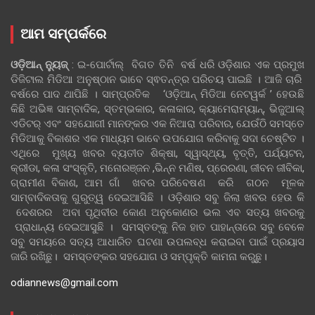
ଆମ ସମ୍ପର୍କରେ
ଓଡ଼ିଆନ୍‍ ନ୍ୟୁଜ୍‍
: ଇ-ପୋର୍ଟାଲ୍ ବିଗତ ତିନି ବର୍ଷ ଧରି ଓଡ଼ିଶାର ଏକ ପ୍ରମୁଖ
ଡିଜିଟାଲ ମିଡିଆ ଅନୁଷ୍ଠାନ ଭାବେ ସ୍ଵତନ୍ତ୍ର ପରିଚୟ ପାଇଛି । ଆଜି ଚାରି
ବର୍ଷରେ ପାଦ ଥାପିଛି । ସାମ୍ପ୍ରତିକ ‘ଓଡ଼ିଆନ୍‍ ମିଡିଆ ନେଟୱର୍କ ’ ହେଉଛି
କିଛି ଅଭିଜ୍ଞ ସାମ୍ବାଦିକ, ସ୍ତମ୍ଭକାର, କଳାକାର, କ୍ୟାମେରାମ୍ୟାନ୍, ଭିଜୁଆଲ୍
ଏଡିଟର୍ ଏବଂ ସହଯୋଗୀ ମାନଙ୍କର ଏକ ନିଆରା ପରିବାର, ଯେଉଁଠି ସମସ୍ତେ
ମିଡିଆକୁ ବିକାଶର ଏକ ମାଧ୍ୟମ ଭାବେ ଉପଯୋଗ କରିବାକୁ ସଦା ଚେଷ୍ଟିତ ।
ଏଥିରେ ମୁଖ୍ୟ ଖବର ବ୍ୟତୀତ ଶିକ୍ଷା, ସ୍ୱାସ୍ଥ୍ୟ, ବୃତ୍ତି, ପର୍ଯ୍ୟଟନ,
କ୍ରୀଡା, କଳା ସଂସ୍କୃତି, ମନୋରଞ୍ଜନ ,ଭିନ୍ନ ମଣିଷ, ପ୍ରେରଣା, ଜୀବନ ଜୀବିକା,
ଗ୍ରାମୀଣ ବିକାଶ, ଆମ ଗାଁ ଖବର ପରିବେଷଣ କରି ଗଠନ ମୂଳକ
ସାମ୍ବାଦିକତାକୁ ଗୁରୁତ୍ୱ ଦେଇଆସିଛି । ଓଡ଼ିଶାର ସବୁ ଜିଲା ଖବର ହେଉ କି
ଦେଶରର ଅବା ପୃଥିବୀର କୋଣ ଅନୁକୋଣର ଭଲ ଏବ ସତ୍ୟ ଖବରକୁ
ପ୍ରାଧାନ୍ୟ ଦେଇଆସୁଛି । ସମସ୍ତଙ୍କୁ ନିଜ ହାତ ପାହାନ୍ତାରେ ସବୁ ବେଳେ
ସବୁ ସମୟରେ ସତ୍ୟ ଆଧାରିତ ଘଟଣା ଉପଲବ୍ଧ କରାଇବା ପାଇଁ ପ୍ରୟାସ
ଜାରି ରଖିଛୁ। ସମସ୍ତଙ୍କର ସହଯୋଗ ଓ ସମ୍ପୃକ୍ତି କାମନା କରୁଛୁ।
odiannews@gmail.com