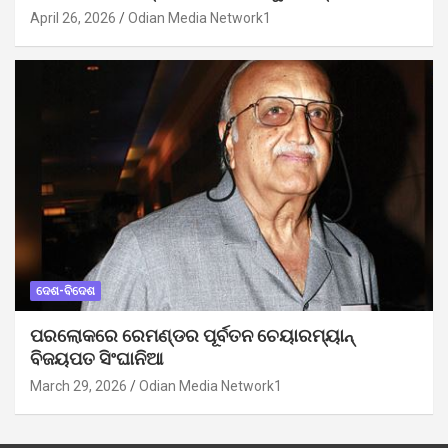
April 26, 2026
Odian Media Network1
ଦେଶ-ବିଦେଶ
ପରଲୋକରେ ରେମଣ୍ଡର ପୂର୍ବତନ ଚେୟାରମ୍ୟାନ୍
ବିଜୟପତ ସିଂଘାନିଆ
March 29, 2026
Odian Media Network1