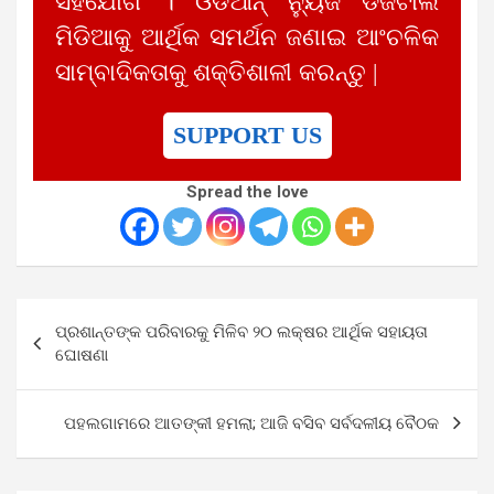
ସହଯୋଗ । ଓଡିଆନ୍ ନ୍ୟୁଜ ଡିଜିଟାଲ
ମିଡିଆକୁ ଆର୍ଥିକ ସମର୍ଥନ ଜଣାଇ ଆଂଚଳିକ
ସାମ୍ବାଦିକତାକୁ ଶକ୍ତିଶାଳୀ କରନ୍ତୁ |
SUPPORT US
Spread the love
Post
ପ୍ରଶାନ୍ତଙ୍କ ପରିବାରକୁ ମିଳିବ ୨୦ ଲକ୍ଷର ଆର୍ଥିକ ସହାୟତା
navigation
ଘୋଷଣା
ପହଲଗାମରେ ଆତଙ୍କୀ ହମଲା; ଆଜି ବସିବ ସର୍ବଦଳୀୟ ବୈଠକ