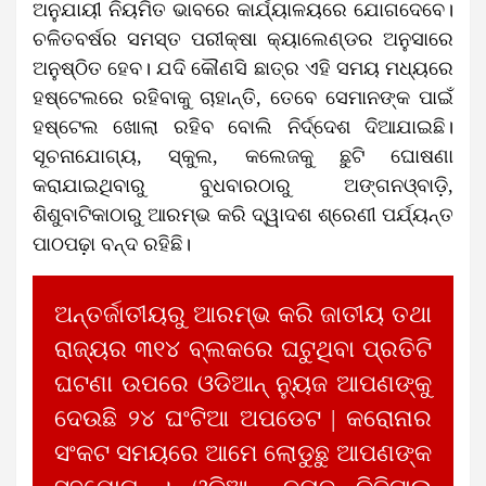
ଅନୁଯାୟୀ ନିୟମିତ ଭାବରେ କାର୍ଯ୍ୟାଳୟରେ ଯୋଗଦେବେ।
ଚଳିତବର୍ଷର ସମସ୍ତ ପରୀକ୍ଷା କ୍ୟାଲେଣ୍ଡର ଅନୁସାରେ
ଅନୁଷ୍ଠିତ ହେବ। ଯଦି କୌଣସି ଛାତ୍ର ଏହି ସମୟ ମଧ୍ୟରେ
ହଷ୍ଟେଲରେ ରହିବାକୁ ଚାହାନ୍ତି, ତେବେ ସେମାନଙ୍କ ପାଇଁ
ହଷ୍ଟେଲ ଖୋଲା ରହିବ ବୋଲି ନିର୍ଦ୍ଦେଶ ଦିଆଯାଇଛି।
ସୂଚନାଯୋଗ୍ୟ, ସ୍କୁଲ, କଲେଜକୁ ଛୁଟି ଘୋଷଣା
କରାଯାଇଥିବାରୁ ବୁଧବାରଠାରୁ ଅଙ୍ଗନଓ୍ବାଡ଼ି,
ଶିଶୁବାଟିକାଠାରୁ ଆରମ୍ଭ କରି ଦ୍ୱାଦଶ ଶ୍ରେଣୀ ପର୍ଯ୍ୟନ୍ତ
ପାଠପଢ଼ା ବନ୍ଦ ରହିଛି।
ଅନ୍ତର୍ଜାତୀୟରୁ ଆରମ୍ଭ କରି ଜାତୀୟ ତଥା
ରାଜ୍ୟର ୩୧୪ ବ୍ଲକରେ ଘଟୁଥିବା ପ୍ରତିଟି
ଘଟଣା ଉପରେ ଓଡିଆନ୍ ନ୍ୟୁଜ ଆପଣଙ୍କୁ
ଦେଉଛି ୨୪ ଘଂଟିଆ ଅପଡେଟ | କରୋନାର
ସଂକଟ ସମୟରେ ଆମେ ଲୋଡୁଛୁ ଆପଣଙ୍କ