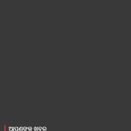
ଆପଣଙ୍କ ଖବର