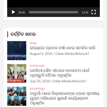
00:00
12:41
ଚର୍ଚ୍ଚିତ ଖବର
ରାଜ୍ୟ
ରାଜ୍ୟରେ ପ୍ରବଳ ବର୍ଷା ନେଇ ସତର୍କତା ଜାରି
August 6, 2026
Odian Media Network1
ନବରଙ୍ଗପୁର
କେଲିଆ ଶୈବ ପୀଠରେ ବୋଲବମ ପାଇଁ
ପ୍ରସ୍ତୁତି ବୈଠକ ଅନୁଷ୍ଠିତ
July 30, 2026
Odian Media Network1
ନବରଙ୍ଗପୁର
ଡାବୁଗାଁ ଠାରେ ଜିଲ୍ଲାପାଳଙ୍କ ବ୍ଲକ ସ୍ତରୀୟ
ଯୁଗ୍ମ ଅଭିଯୋଗ ଶୁଣାଣି କାର୍ଯ୍ୟକ୍ରମ
ଅନୁଷ୍ଠିତ