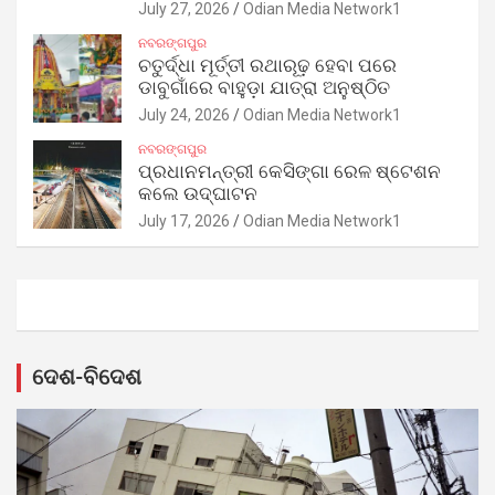
July 27, 2026
Odian Media Network1
ନବରଙ୍ଗପୁର
ଚତୁର୍ଦ୍ଧା ମୂର୍ତ୍ତୀ ରଥାରୂଢ଼ ହେବା ପରେ
ଡାବୁଗାଁରେ ବାହୁଡ଼ା ଯାତ୍ରା ଅନୁଷ୍ଠିତ
July 24, 2026
Odian Media Network1
ନବରଙ୍ଗପୁର
ପ୍ରଧାନମନ୍ତ୍ରୀ କେସିଙ୍ଗା ରେଳ ଷ୍ଟେଶନ
କଲେ ଉଦ୍‌ଘାଟନ
July 17, 2026
Odian Media Network1
ଦେଶ-ବିଦେଶ