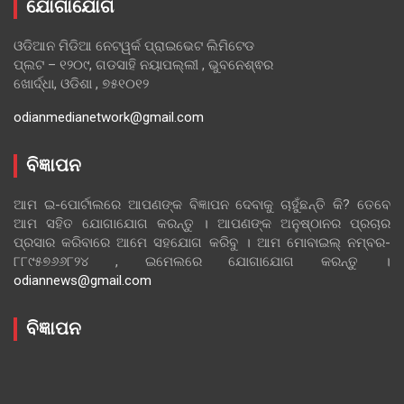
ଯୋଗାଯୋଗ
ଓଡିଆନ ମିଡିଆ ନେଟୱର୍କ ପ୍ରାଇଭେଟ ଲିମିଟେଡ
ପ୍ଲଟ – ୧୨୦୯, ଗଡସାହି ନୟାପଲ୍ଲୀ , ଭୁବନେଶ୍ଵର
ଖୋର୍ଦ୍ଧା, ଓଡିଶା , ୭୫୧୦୧୨
odianmedianetwork@gmail.com
ବିଜ୍ଞାପନ
ଆମ ଇ-ପୋର୍ଟାଲରେ ଆପଣଙ୍କ ବିଜ୍ଞାପନ ଦେବାକୁ ଚାହୁଁଛନ୍ତି କି? ତେବେ
ଆମ ସହିତ ଯୋଗାଯୋଗ କରନ୍ତୁ । ଆପଣଙ୍କ ଅନୁଷ୍ଠାନର ପ୍ରଚାର
ପ୍ରସାର କରିବାରେ ଆମେ ସହଯୋଗ କରିବୁ । ଆମ ମୋବାଇଲ୍ ନମ୍ବର-
୮୮୯୫୭୬୬୮୨୪ , ଇମେଲରେ ଯୋଗାଯୋଗ କରନ୍ତୁ ।
odiannews@gmail.com
ବିଜ୍ଞାପନ