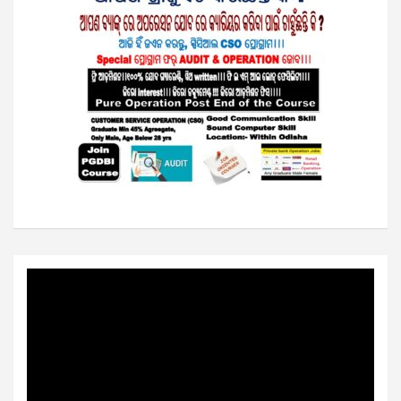
Video
Player