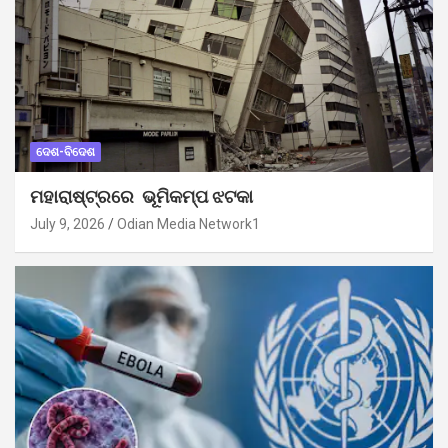
ଦେଶ-ବିଦେଶ
ମହାରାଷ୍ଟ୍ରରେ ଭୂମିକମ୍ପ ଝଟକା
July 9, 2026
Odian Media Network1