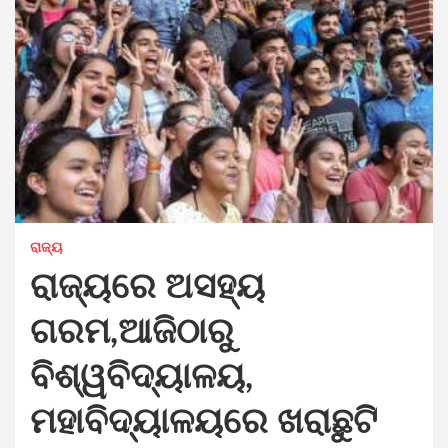
ରାଜ୍ୟ
ରାଜ୍ୟରେ ଅସହ୍ୟ
ଗରମ,ଆଜିଠାରୁ
ବିଶ୍ୱବିଦ୍ୟାଳୟ,
ମହାବିଦ୍ୟାଳୟରେ ଖରାଛୁଟି