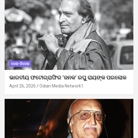
ଦେଶ-ବିଦେଶ
ଭାରତୀୟ ଫଟୋଗ୍ରାଫିର ‘ଜନକ’ ରଘୁ ରାୟଙ୍କ ପରଲୋକ
April 26, 2026
Odian Media Network1