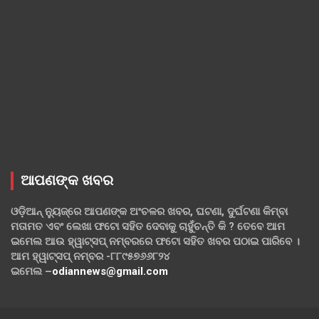
ଆପଣଙ୍କ ଖବର
ଓଡ଼ିଆନ୍ ନ୍ୟୁଜ୍‌ରେ ଆପଣଙ୍କ ଅଂଚଳର ଖବର, ଘଟଣା, ଦୁର୍ଘଟଣା କିମ୍ବା
ମତାମତ ଏବଂ ଲେଖା ଫଟୋ ସହିତ ଦେବାକୁ ଚାହୁଁଚନ୍ତି କି ? ତେବେ ଆମ
ଇମେଲ ଆଉ ହ୍ୱାଟ୍‌ସପ୍ ନମ୍ବରରେ ଫଟୋ ସହିତ ଖବର ପଠାଇ ପାରିବେ ।
ଆମ ହ୍ୱାଟ୍‌ସପ୍ ନମ୍ବର -୮୮୯୫୭୬୬୮୨୪
ଇମେଲ –
odiannews@gmail.com