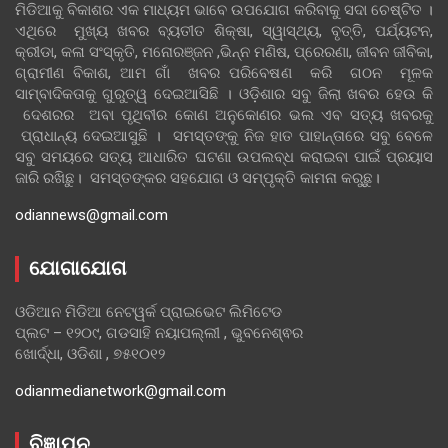
ମିଡିଆକୁ ବିକାଶର ଏକ ମାଧ୍ୟମ ଭାବେ ଉପଯୋଗ କରିବାକୁ ସଦା ଚେଷ୍ଟିତ ।
ଏଥିରେ ମୁଖ୍ୟ ଖବର ବ୍ୟତୀତ ଶିକ୍ଷା, ସ୍ୱାସ୍ଥ୍ୟ, ବୃତ୍ତି, ପର୍ଯ୍ୟଟନ,
କ୍ରୀଡା, କଳା ସଂସ୍କୃତି, ମନୋରଞ୍ଜନ ,ଭିନ୍ନ ମଣିଷ, ପ୍ରେରଣା, ଜୀବନ ଜୀବିକା,
ଗ୍ରାମୀଣ ବିକାଶ, ଆମ ଗାଁ ଖବର ପରିବେଷଣ କରି ଗଠନ ମୂଳକ
ସାମ୍ବାଦିକତାକୁ ଗୁରୁତ୍ୱ ଦେଇଆସିଛି । ଓଡ଼ିଶାର ସବୁ ଜିଲା ଖବର ହେଉ କି
ଦେଶରର ଅବା ପୃଥିବୀର କୋଣ ଅନୁକୋଣର ଭଲ ଏବ ସତ୍ୟ ଖବରକୁ
ପ୍ରାଧାନ୍ୟ ଦେଇଆସୁଛି । ସମସ୍ତଙ୍କୁ ନିଜ ହାତ ପାହାନ୍ତାରେ ସବୁ ବେଳେ
ସବୁ ସମୟରେ ସତ୍ୟ ଆଧାରିତ ଘଟଣା ଉପଲବ୍ଧ କରାଇବା ପାଇଁ ପ୍ରୟାସ
ଜାରି ରଖିଛୁ। ସମସ୍ତଙ୍କର ସହଯୋଗ ଓ ସମ୍ପୃକ୍ତି କାମନା କରୁଛୁ।
odiannews@gmail.com
ଯୋଗାଯୋଗ
ଓଡିଆନ ମିଡିଆ ନେଟୱର୍କ ପ୍ରାଇଭେଟ ଲିମିଟେଡ
ପ୍ଲଟ – ୧୨୦୯, ଗଡସାହି ନୟାପଲ୍ଲୀ , ଭୁବନେଶ୍ଵର
ଖୋର୍ଦ୍ଧା, ଓଡିଶା , ୭୫୧୦୧୨
odianmedianetwork@gmail.com
ବିଜ୍ଞାପନ