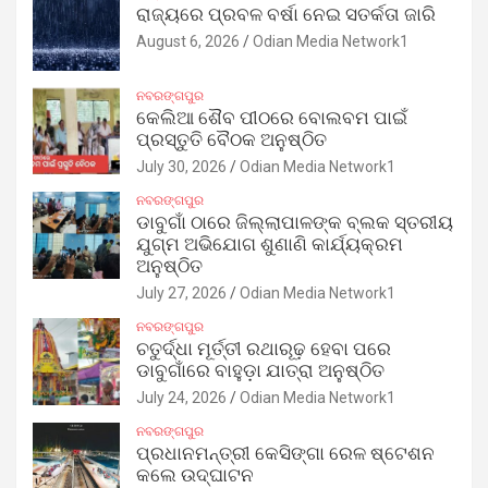
ରାଜ୍ୟରେ ପ୍ରବଳ ବର୍ଷା ନେଇ ସତର୍କତା ଜାରି
August 6, 2026
Odian Media Network1
ନବରଙ୍ଗପୁର
କେଲିଆ ଶୈବ ପୀଠରେ ବୋଲବମ ପାଇଁ
ପ୍ରସ୍ତୁତି ବୈଠକ ଅନୁଷ୍ଠିତ
July 30, 2026
Odian Media Network1
ନବରଙ୍ଗପୁର
ଡାବୁଗାଁ ଠାରେ ଜିଲ୍ଲାପାଳଙ୍କ ବ୍ଲକ ସ୍ତରୀୟ
ଯୁଗ୍ମ ଅଭିଯୋଗ ଶୁଣାଣି କାର୍ଯ୍ୟକ୍ରମ
ଅନୁଷ୍ଠିତ
July 27, 2026
Odian Media Network1
ନବରଙ୍ଗପୁର
ଚତୁର୍ଦ୍ଧା ମୂର୍ତ୍ତୀ ରଥାରୂଢ଼ ହେବା ପରେ
ଡାବୁଗାଁରେ ବାହୁଡ଼ା ଯାତ୍ରା ଅନୁଷ୍ଠିତ
July 24, 2026
Odian Media Network1
ନବରଙ୍ଗପୁର
ପ୍ରଧାନମନ୍ତ୍ରୀ କେସିଙ୍ଗା ରେଳ ଷ୍ଟେଶନ
କଲେ ଉଦ୍‌ଘାଟନ