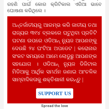
ରହଣି ପାଇଁ କୋର କ୍ରିଟିକାଲ ଏରିଆ ଭାବେ
ଘୋଷଣା କରିଥିଲେ ।
ଅନ୍ତର୍ଜାତୀୟରୁ ଆରମ୍ଭ କରି ଜାତୀୟ ତଥା
ରାଜ୍ୟର ୩୧୪ ବ୍ଲକରେ ଘଟୁଥିବା ପ୍ରତିଟି
ଘଟଣା ଉପରେ ଓଡିଆନ୍ ନ୍ୟୁଜ ଆପଣଙ୍କୁ
ଦେଉଛି ୨୪ ଘଂଟିଆ ଅପଡେଟ | କରୋନାର
ସଂକଟ ସମୟରେ ଆମେ ଲୋଡୁଛୁ ଆପଣଙ୍କ
ସହଯୋଗ । ଓଡିଆନ୍ ନ୍ୟୁଜ ଡିଜିଟାଲ
ମିଡିଆକୁ ଆର୍ଥିକ ସମର୍ଥନ ଜଣାଇ ଆଂଚଳିକ
ସାମ୍ବାଦିକତାକୁ ଶକ୍ତିଶାଳୀ କରନ୍ତୁ |
SUPPORT US
Spread the love