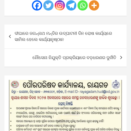
Post
ଦୀଘାରେ ଜଗନ୍ନାଥ ମନ୍ଦିର ଉଦ୍‌ଘାଟନୀ ଦିନ ରୋଷ କାର୍ଯ୍ୟରେ
navigation
ସାମିଲ ହେଲେ କାର୍ଯ୍ୟାନୁଷ୍ଠାନ
ନୌସେନା ନିଯୁକ୍ତି ପ୍ରକ୍ରିୟାରେ ବଡ଼ଧରଣର ଦୁର୍ନୀତି