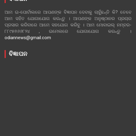
ଆମ ଇ-ପୋର୍ଟାଲରେ ଆପଣଙ୍କ ବିଜ୍ଞାପନ ଦେବାକୁ ଚାହୁଁଛନ୍ତି କି? ତେବେ
ଆମ ସହିତ ଯୋଗାଯୋଗ କରନ୍ତୁ । ଆପଣଙ୍କ ଅନୁଷ୍ଠାନର ପ୍ରଚାର
ପ୍ରସାର କରିବାରେ ଆମେ ସହଯୋଗ କରିବୁ । ଆମ ମୋବାଇଲ୍ ନମ୍ବର-
୮୮୯୫୭୬୬୮୨୪ , ଇମେଲରେ ଯୋଗାଯୋଗ କରନ୍ତୁ ।
odiannews@gmail.com
ବିଜ୍ଞାପନ