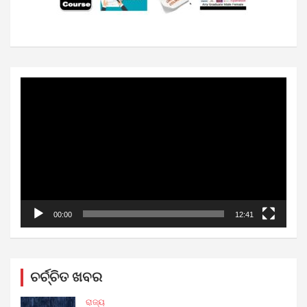
Video
Player
00:00
12:41
ଚର୍ଚ୍ଚିତ ଖବର
ରାଜ୍ୟ