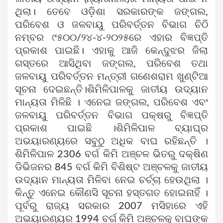
ଥିଲା। ତେବେ ଓଡ଼ିଶା ସରକାରଙ୍କ ଜଙ୍ଗଲ,
ପରିବେଶ ଓ ଜଳବାୟୁ ପରିବର୍ତ୍ତନ ବିଭାଗ ଚିଠି
ନମ୍ବର ୯୫୦୦/୨୪-୪-୨୦୨୫ରେ ଏହାର ବିଜ୍ଞପ୍ତି
ପ୍ରକାଶ ପାଇଛି। ଏହାକୁ ଆଜି କେନ୍ଦୁଝର ଜିଲା
ଗସ୍ତରେ ଆସିଥିବା ଜଙ୍ଗଲ, ପରିବେଶ ତଥା
ଜଳବାୟୁ ପରିବର୍ତ୍ତନ ମନ୍ତ୍ରୀ ଗଣେଶରାମ ଖୁଣ୍ଟିଆ
ସୂଚନା ଦେଇଛନ୍ତି।ଶିମିଳିପାଳକୁ ଜାତୀୟ ଉଦ୍ୟାନ
ମାନ୍ୟତା ମିଳିଛି । ଏନେଇ ଜଙ୍ଗଲ, ପରିବେଶ ଏବଂ
ଜଳବାୟୁ ପରିବର୍ତ୍ତନ ବିଭାଗ ପକ୍ଷରୁ ବିଜ୍ଞପ୍ତି
ପ୍ରକାଶ ପାଇଛି ।ଶିମିଳିପାଳ ବ୍ୟାଘ୍ର
ଅଭୟାରଣ୍ୟରେ ସବୁଠୁ ଅଧିକ ବାଘ ରହିଛନ୍ତି ।
ଶିମିଳିପାଳ 2306 ବର୍ଗ କିମି ଅଞ୍ଚଳ ଭିତରୁ ଦକ୍ଷିଣ
ଡିଭିଜନର 845 ବର୍ଗ କିମି ବିଶିଷ୍ଟ ଅଞ୍ଚଳକୁ ଜାତୀୟ
ଉଦ୍ୟାନ ମାନ୍ୟତା ମିଳିବା ନେଇ ଚର୍ଚ୍ଚା ହେଉଥିଲା ।
କିନ୍ତୁ ଏନେଇ କୌଣସି ସୂଚନା ହସ୍ତଗତ ହୋଇନାହିଁ ।
ପୂର୍ବରୁ ରାଜ୍ୟ ସରକାର 2007 ମସିହାରେ ଏହି
ଅଭୟାରଣ୍ୟର 1994 ବର୍ଗ କିମି ଅଞ୍ଚଳକୁ ବାଘଙ୍କ