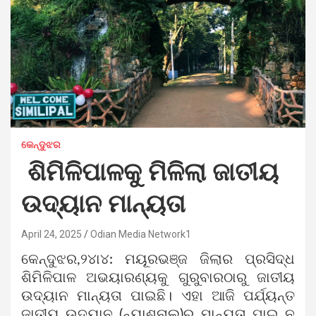
କେନ୍ଦୁଝର
ଶିମିଳିପାଳକୁ ମିଳିଲା ଜାତୀୟ
ଉଦ୍ୟାନ ମାନ୍ୟତା
April 24, 2025
Odian Media Network1
କେନ୍ଦୁଝର,୨୪ା୪: ମୟୂରଭଞ୍ଜ ଜିଲାର ପ୍ରସିଦ୍ଧ
ଶିମିଳିପାଳ ଅଭୟାରଣ୍ୟକୁ ଗୁରୁବାରଠାରୁ ଜାତୀୟ
ଉଦ୍ୟାନ ମାନ୍ୟତା ପାଇଛି। ଏହା ଆଜି ପର୍ଯ୍ୟନ୍ତ
ଜାତୀୟ ଉଦ୍ୟାନ (ନ୍ୟାଶନାଲ)ର ମାନ୍ୟତା ପାଇ ନ