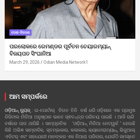
ଦେଶ-ବିଦେଶ
ପରଲୋକରେ ରେମଣ୍ଡର ପୂର୍ବତନ ଚେୟାରମ୍ୟାନ୍
ବିଜୟପତ ସିଂଘାନିଆ
March 29, 2026
Odian Media Network1
ଆମ ସମ୍ପର୍କରେ
ଓଡ଼ିଆନ୍‍ ନ୍ୟୁଜ୍‍
: ଇ-ପୋର୍ଟାଲ୍ ବିଗତ ତିନି ବର୍ଷ ଧରି ଓଡ଼ିଶାର ଏକ ପ୍ରମୁଖ
ଡିଜିଟାଲ ମିଡିଆ ଅନୁଷ୍ଠାନ ଭାବେ ସ୍ଵତନ୍ତ୍ର ପରିଚୟ ପାଇଛି । ଆଜି ଚାରି
ବର୍ଷରେ ପାଦ ଥାପିଛି । ସାମ୍ପ୍ରତିକ ‘ଓଡ଼ିଆନ୍‍ ମିଡିଆ ନେଟୱର୍କ ’ ହେଉଛି
କିଛି ଅଭିଜ୍ଞ ସାମ୍ବାଦିକ, ସ୍ତମ୍ଭକାର, କଳାକାର, କ୍ୟାମେରାମ୍ୟାନ୍, ଭିଜୁଆଲ୍
ଏଡିଟର୍ ଏବଂ ସହଯୋଗୀ ମାନଙ୍କର ଏକ ନିଆରା ପରିବାର, ଯେଉଁଠି ସମସ୍ତେ