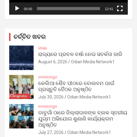
00:00
12:41
ଚର୍ଚ୍ଚିତ ଖବର
ରାଜ୍ୟ
ରାଜ୍ୟରେ ପ୍ରବଳ ବର୍ଷା ନେଇ ସତର୍କତା ଜାରି
August 6, 2026
Odian Media Network1
ନବରଙ୍ଗପୁର
କେଲିଆ ଶୈବ ପୀଠରେ ବୋଲବମ ପାଇଁ
ପ୍ରସ୍ତୁତି ବୈଠକ ଅନୁଷ୍ଠିତ
July 30, 2026
Odian Media Network1
ନବରଙ୍ଗପୁର
ଡାବୁଗାଁ ଠାରେ ଜିଲ୍ଲାପାଳଙ୍କ ବ୍ଲକ ସ୍ତରୀୟ
ଯୁଗ୍ମ ଅଭିଯୋଗ ଶୁଣାଣି କାର୍ଯ୍ୟକ୍ରମ
ଅନୁଷ୍ଠିତ
July 27, 2026
Odian Media Network1