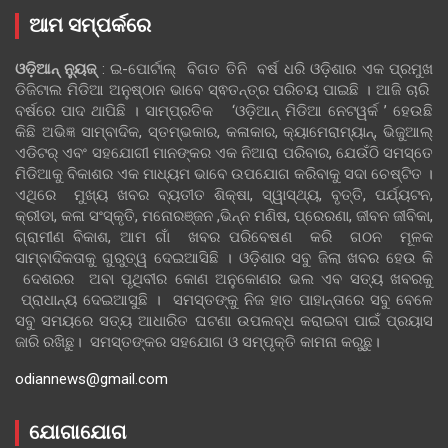
ଆମ ସମ୍ପର୍କରେ
ଓଡ଼ିଆନ୍‍ ନ୍ୟୁଜ୍‍
: ଇ-ପୋର୍ଟାଲ୍ ବିଗତ ତିନି ବର୍ଷ ଧରି ଓଡ଼ିଶାର ଏକ ପ୍ରମୁଖ
ଡିଜିଟାଲ ମିଡିଆ ଅନୁଷ୍ଠାନ ଭାବେ ସ୍ଵତନ୍ତ୍ର ପରିଚୟ ପାଇଛି । ଆଜି ଚାରି
ବର୍ଷରେ ପାଦ ଥାପିଛି । ସାମ୍ପ୍ରତିକ ‘ଓଡ଼ିଆନ୍‍ ମିଡିଆ ନେଟୱର୍କ ’ ହେଉଛି
କିଛି ଅଭିଜ୍ଞ ସାମ୍ବାଦିକ, ସ୍ତମ୍ଭକାର, କଳାକାର, କ୍ୟାମେରାମ୍ୟାନ୍, ଭିଜୁଆଲ୍
ଏଡିଟର୍ ଏବଂ ସହଯୋଗୀ ମାନଙ୍କର ଏକ ନିଆରା ପରିବାର, ଯେଉଁଠି ସମସ୍ତେ
ମିଡିଆକୁ ବିକାଶର ଏକ ମାଧ୍ୟମ ଭାବେ ଉପଯୋଗ କରିବାକୁ ସଦା ଚେଷ୍ଟିତ ।
ଏଥିରେ ମୁଖ୍ୟ ଖବର ବ୍ୟତୀତ ଶିକ୍ଷା, ସ୍ୱାସ୍ଥ୍ୟ, ବୃତ୍ତି, ପର୍ଯ୍ୟଟନ,
କ୍ରୀଡା, କଳା ସଂସ୍କୃତି, ମନୋରଞ୍ଜନ ,ଭିନ୍ନ ମଣିଷ, ପ୍ରେରଣା, ଜୀବନ ଜୀବିକା,
ଗ୍ରାମୀଣ ବିକାଶ, ଆମ ଗାଁ ଖବର ପରିବେଷଣ କରି ଗଠନ ମୂଳକ
ସାମ୍ବାଦିକତାକୁ ଗୁରୁତ୍ୱ ଦେଇଆସିଛି । ଓଡ଼ିଶାର ସବୁ ଜିଲା ଖବର ହେଉ କି
ଦେଶରର ଅବା ପୃଥିବୀର କୋଣ ଅନୁକୋଣର ଭଲ ଏବ ସତ୍ୟ ଖବରକୁ
ପ୍ରାଧାନ୍ୟ ଦେଇଆସୁଛି । ସମସ୍ତଙ୍କୁ ନିଜ ହାତ ପାହାନ୍ତାରେ ସବୁ ବେଳେ
ସବୁ ସମୟରେ ସତ୍ୟ ଆଧାରିତ ଘଟଣା ଉପଲବ୍ଧ କରାଇବା ପାଇଁ ପ୍ରୟାସ
ଜାରି ରଖିଛୁ। ସମସ୍ତଙ୍କର ସହଯୋଗ ଓ ସମ୍ପୃକ୍ତି କାମନା କରୁଛୁ।
odiannews@gmail.com
ଯୋଗାଯୋଗ