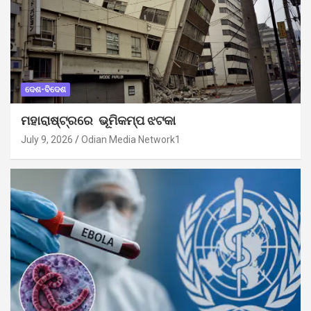
ଦେଶ-ବିଦେଶ
ମହାରାଷ୍ଟ୍ରରେ ଭୂମିକମ୍ପ ଝଟକା
July 9, 2026
Odian Media Network1