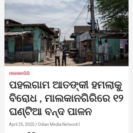
ମାଲକାନଗିରି
ପହଲଗାମ ଆତଙ୍କୀ ହମଲାକୁ
ବିରୋଧ , ମାଲକାନଗିରିରେ ୧୨
ଘଣ୍ଟିଆ ବନ୍ଦ ପାଳନ
April 25, 2025
Odian Media Network1