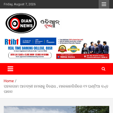
Skip
Friday, August 7, 2026
to
content
ସାରା ଦୁନିଆର ଖବର ଆପଣଙ୍କ ହାତମୁଠାରେ…
ଓଡିଆନ୍ ନ୍ୟୁଜ
Home
ପହଲଗାମ ଆତଙ୍କୀ ହମଲାକୁ ବିରୋଧ , ମାଲକାନଗିରିରେ ୧୨ ଘଣ୍ଟିଆ ବନ୍ଦ
ପାଳନ