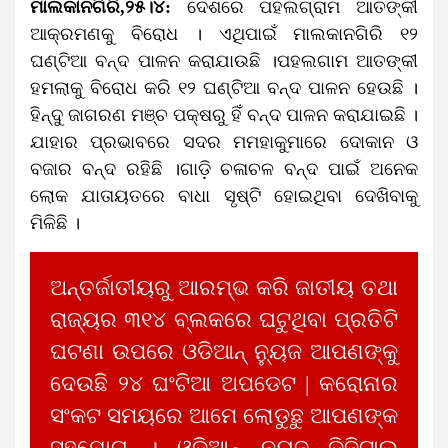
ମାଲକାନଗିରି,୨୫।୪:
ଦେଶରେ ପହଲଗ୍ରାମ ଆତଙ୍କୀ
ଆକ୍ରମଣକୁ ବିରୋଧ । ଏଥିପାଇଁ ମାଲକାନଗିରି ୧୨
ଘଣ୍ଟିଆ ବନ୍ଦ ପାଳନ କରାଯାଉଛି ।ପହଲଗାମ ଆତଙ୍କୀ
ହମଲାକୁ ବିରୋଧ କରି ୧୨ ଘଣ୍ଟିଆ ବନ୍ଦ ପାଳନ ହେଉଛି ।
ହିନ୍ଦୁ ଜାଗରଣ ମଞ୍ଚ ପକ୍ଷରୁ ହିଁ ବନ୍ଦ ପାଳନ କରାଯାଇଛି ।
ଯାହାର ପ୍ରଭାବରେ ସଦର ମମହାକୁମାରେ ଦୋକାନ ଓ
ବଜାର ବନ୍ଦ ରହିଛି ।ଗାଡ଼ି ଚଳାଚଳ ବନ୍ଦ ପାଇଁ ଅନେକ
ଲୋକ ଯାତାୟତରେ ବାଧା ସୃଷ୍ଟି ହୋଇଥିବା ଦେଖିବାକୁ
ମିଳିଛି ।
ଅନ୍ତର୍ଜାତୀୟରୁ ଆରମ୍ଭ କରି ଜାତୀୟ ତଥା
ରାଜ୍ୟର ୩୧୪ ବ୍ଲକରେ ଘଟୁଥିବା ପ୍ରତିଟି
ଘଟଣା ଉପରେ ଓଡିଆନ୍ ନ୍ୟୁଜ ଆପଣଙ୍କୁ
ଦେଉଛି ୨୪ ଘଂଟିଆ ଅପଡେଟ | କରୋନାର
ସଂକଟ ସମୟରେ ଆମେ ଲୋଡୁଛୁ ଆପଣଙ୍କ
ସହଯୋଗ । ଓଡିଆନ୍ ନ୍ୟୁଜ ଡିଜିଟାଲ