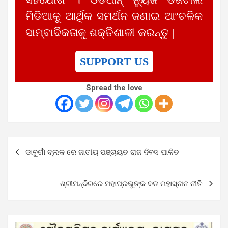
ମିଡିଆକୁ ଆର୍ଥିକ ସମର୍ଥନ ଜଣାଇ ଆଂଚଳିକ
ସାମ୍ବାଦିକତାକୁ ଶକ୍ତିଶାଳୀ କରନ୍ତୁ |
SUPPORT US
Spread the love
Post
ଡାବୁଗାଁ ବ୍ଲକ ରେ ଜାତୀୟ ପଞ୍ଚାୟତ ରାଜ ଦିବସ ପାଳିତ
navigation
ଶ୍ରୀମନ୍ଦିରରେ ମହାପ୍ରଭୁଙ୍କ ବଡ ମହାସ୍ନାନ ନୀତି