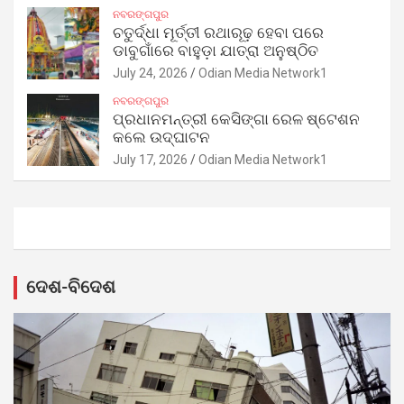
ନବରଙ୍ଗପୁର
ଚତୁର୍ଦ୍ଧା ମୂର୍ତ୍ତୀ ରଥାରୂଢ଼ ହେବା ପରେ
ଡାବୁଗାଁରେ ବାହୁଡ଼ା ଯାତ୍ରା ଅନୁଷ୍ଠିତ
July 24, 2026
Odian Media Network1
ନବରଙ୍ଗପୁର
ପ୍ରଧାନମନ୍ତ୍ରୀ କେସିଙ୍ଗା ରେଳ ଷ୍ଟେଶନ
କଲେ ଉଦ୍‌ଘାଟନ
July 17, 2026
Odian Media Network1
ଦେଶ-ବିଦେଶ