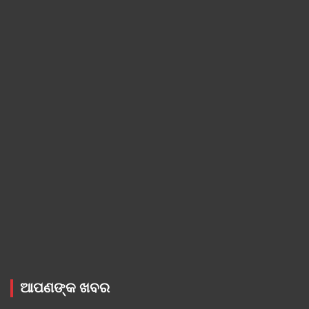
ଆପଣଙ୍କ ଖବର