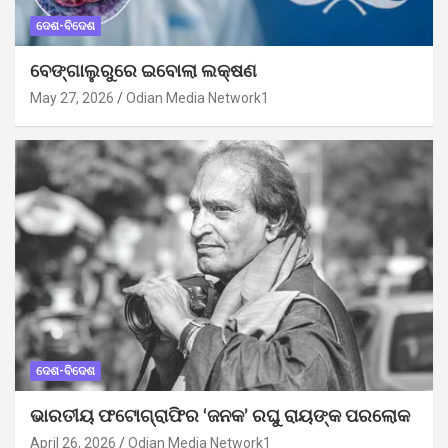
ଦେଶ-ବିଦେଶ
ବେଙ୍ଗାଲୁରୁରେ ଇବୋଲା ଲକ୍ଷଣ
May 27, 2026
Odian Media Network1
ଦେଶ-ବିଦେଶ
ଭାରତୀୟ ଫଟୋଗ୍ରାଫିର ‘ଜନକ’ ରଘୁ ରାୟଙ୍କ ପରଲୋକ
April 26, 2026
Odian Media Network1