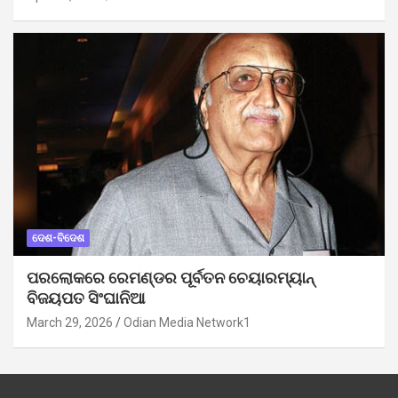
ଦେଶ-ବିଦେଶ
ପରଲୋକରେ ରେମଣ୍ଡର ପୂର୍ବତନ ଚେୟାରମ୍ୟାନ୍
ବିଜୟପତ ସିଂଘାନିଆ
March 29, 2026
Odian Media Network1