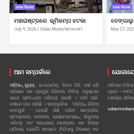
ଦେଶ-ବିଦେଶ
ଦେଶ-ବିଦେଶ
ମହାରାଷ୍ଟ୍ରରେ ଭୂମିକମ୍ପ ଝଟକା
ବେଙ୍ଗାଲ
July 9, 2026
Odian Media Network1
May 27, 202
ଆମ ସମ୍ପର୍କରେ
ଯୋଗାଯ
ଓଡ଼ିଆନ୍‍ ନ୍ୟୁଜ୍‍
: ଇ-ପୋର୍ଟାଲ୍ ବିଗତ ତିନି ବର୍ଷ ଧରି
ଓଡିଆନ ମିଡିଆ
ଓଡ଼ିଶାର ଏକ ପ୍ରମୁଖ ଡିଜିଟାଲ ମିଡିଆ ଅନୁଷ୍ଠାନ
ପ୍ଲଟ – ୧୨୦୯,
ଭାବେ ସ୍ଵତନ୍ତ୍ର ପରିଚୟ ପାଇଛି । ଆଜି ଚାରି
ଖୋର୍ଦ୍ଧା, ଓଡିଶ
ବର୍ଷରେ ପାଦ ଥାପିଛି । ସାମ୍ପ୍ରତିକ ‘ଓଡ଼ିଆନ୍‍ ମିଡିଆ
odianmedian
ନେଟୱର୍କ ’ ହେଉଛି କିଛି ଅଭିଜ୍ଞ ସାମ୍ବାଦିକ,
ସ୍ତମ୍ଭକାର, କଳାକାର, କ୍ୟାମେରାମ୍ୟାନ୍, ଭିଜୁଆଲ୍
ଏଡିଟର୍ ଏବଂ ସହଯୋଗୀ ମାନଙ୍କର ଏକ ନିଆରା
ପରିବାର, ଯେଉଁଠି ସମସ୍ତେ ମିଡିଆକୁ ବିକାଶର ଏକ