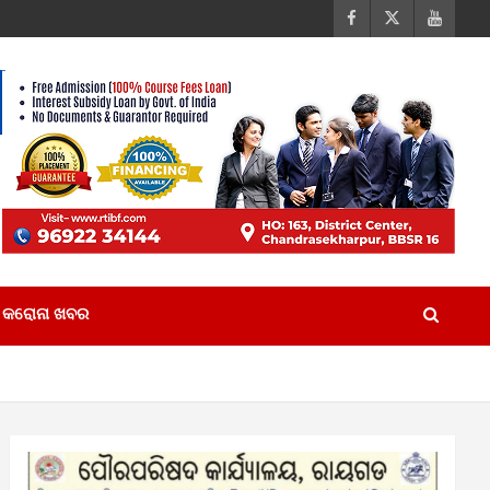
କରୋନା ଖବର