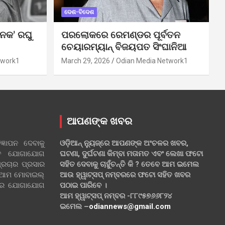
ଦେଶ-ବିଦେଶ
ନକ’ ରଘୁ
ପରଲୋକରେ ରେମଣ୍ଡର ପୂର୍ବତନ
ଚେୟାରମ୍ୟାନ୍ ବିଜୟପତ ସିଂଘାନିଆ
twork1
March 29, 2026
Odian Media Network1
ଆପଣଙ୍କ ଖବର
୍ଞାପନ ଦେବାକୁ
ଓଡ଼ିଆନ୍ ନ୍ୟୁଜ୍‌ରେ ଆପଣଙ୍କ ଅଂଚଳର ଖବର,
ହିତ ଯୋଗାଯୋଗ
ଘଟଣା, ଦୁର୍ଘଟଣା କିମ୍ବା ମତାମତ ଏବଂ ଲେଖା ଫଟୋ
୍ରଚାର ପ୍ରସାର
ସହିତ ଦେବାକୁ ଚାହୁଁଚନ୍ତି କି ? ତେବେ ଆମ ଇମେଲ
 ଆମ ମୋବାଇଲ୍
ଆଉ ହ୍ୱାଟ୍‌ସପ୍ ନମ୍ବରରେ ଫଟୋ ସହିତ ଖବର
ଲରେ ଯୋଗାଯୋଗ
ପଠାଇ ପାରିବେ ।
ଆମ ହ୍ୱାଟ୍‌ସପ୍ ନମ୍ବର -୮୮୯୫୭୬୬୮୨୪
ଇମେଲ –
odiannews@gmail.com