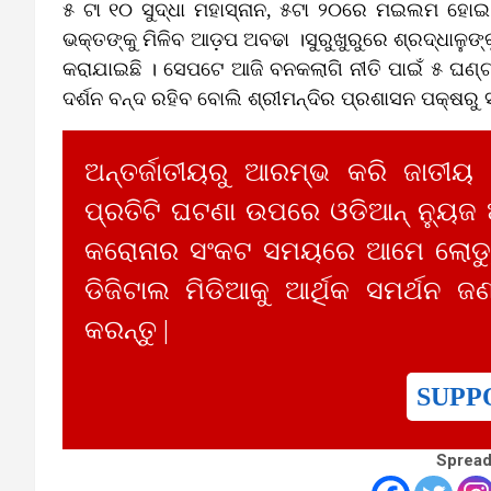
୫ ଟା ୧୦ ସୁଦ୍ଧା ମହାସ୍ନାନ, ୫ଟା ୨୦ରେ ମଇଲମ ହୋଇ 
ଭକ୍ତଙ୍କୁ ମିଳିବ ଆଡ଼ପ ଅବଢା ।ସୁରୁଖୁରୁରେ ଶ୍ରଦ୍ଧାଳୁ
କରାଯାଇଛି । ସେପଟେ ଆଜି ବନକଲାଗି ନୀତି ପାଇଁ ୫ ଘଣ୍ଟା ବ
ଦର୍ଶନ ବନ୍ଦ ରହିବ ବୋଲି ଶ୍ରୀମନ୍ଦିର ପ୍ରଶାସନ ପକ୍ଷରୁ 
ଅନ୍ତର୍ଜାତୀୟରୁ ଆରମ୍ଭ କରି ଜାତୀୟ
ପ୍ରତିଟି ଘଟଣା ଉପରେ ଓଡିଆନ୍ ନ୍ୟୁଜ
କରୋନାର ସଂକଟ ସମୟରେ ଆମେ ଲୋଡୁଛ
ଡିଜିଟାଲ ମିଡିଆକୁ ଆର୍ଥିକ ସମର୍ଥନ ଜଣ
କରନ୍ତୁ |
SUPP
Spread