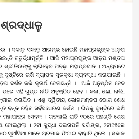
୍ରଦ୍ଧାଳୁ
ଜିଉ । ସକାଳୁ ସକାଳୁ ଆରମ୍ଭ ହୋଇଛି ମହାପ୍ରଭୁଙ୍କ ଆଡ଼ପ
ତି ଚତୁର୍ଦ୍ଧାମୂର୍ତ୍ତି । ଆଜି ମହାପ୍ରଭୁଙ୍କ ଆଡ଼ପ ମଣ୍ଡପ
ରେ ଶ୍ରୀଜିଉଙ୍କୁ ଲାଗିହେବ ଅବଢ଼ା ମହାପ୍ରସାଦ । ଅନ୍ୟପଟେ
 ଦୃଷ୍ଟିରେ ରଖି ବ୍ୟାପକ ସୁରକ୍ଷା ବ୍ୟବସ୍ଥା କରାଯାଇଛି ।
ପ ଦର୍ଶନ କରି କୃତାର୍ଥ ହେଉଛନ୍ତି । ଆଜି ଅନୁଷ୍ଠିତ ହେବ
ରେ ଏହି ଗୁପ୍ତ ନୀତି ଅନୁଷ୍ଠିତ ହେବ । କଳା, ଧଳା, ନାଲି,
 ଶୃଙ୍ଗାର କରାଯିବ । ଏଣୁ ଦ୍ୱିତୀୟ ଭୋଗମଣ୍ଡପ ଭୋଗ ଶେଷ
ନ୍ତ ବନ୍ଦ ରହିବ ସର୍ବସାଧାରଣ ଦର୍ଶନ । ଭିଡକୁ ଦୃଷ୍ଟିରେ ରଖି
ତ୍ତ ମହାପାତ୍ର ସେବକ । ଗତକାଲି ରାତି ୧୦ରେ ପହଣ୍ଡି ଶେଷ
ଷ ହୋଇଥିଲା । ୨ଟା ସୁଦ୍ଧା ଦଇତାପତି ସର୍ବାଙ୍ଗ, ୨ଟା୧୫ରେ
ଠ ସୂଆଁସିଆ ମାନେ ଚାରମାଳ ଫିଟାଇ ବାହାରି ଥିଲେ । ସକାଳ