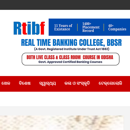
ଖେଳ
ବିଶେଷ
ସ୍ୱାସ୍ଥ୍ୟ
କଳା ଓ ସଂସ୍କୃତି
ଟେକ୍ନୋଲୋଜି