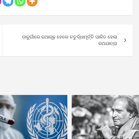
ଡାବୁଗାଁରେ ରଥାରୂଢ଼ ହେଲେ ଚତୁର୍ଦ୍ଧାମୂର୍ତ୍ତି ପାଳିତ ହେଲା
ରଥଯାତ୍ରା