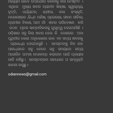
ମାଧ୍ୟମ ଭାବେ ଉପଯୋଗ କରିବାକୁ ସଦା ଚେଷ୍ଟିତ ।
ଏଥିରେ ମୁଖ୍ୟ ଖବର ବ୍ୟତୀତ ଶିକ୍ଷା, ସ୍ୱାସ୍ଥ୍ୟ,
ବୃତ୍ତି, ପର୍ଯ୍ୟଟନ, କ୍ରୀଡା, କଳା ସଂସ୍କୃତି,
ମନୋରଞ୍ଜନ ,ଭିନ୍ନ ମଣିଷ, ପ୍ରେରଣା, ଜୀବନ ଜୀବିକା,
ଗ୍ରାମୀଣ ବିକାଶ, ଆମ ଗାଁ ଖବର ପରିବେଷଣ କରି
ଗଠନ ମୂଳକ ସାମ୍ବାଦିକତାକୁ ଗୁରୁତ୍ୱ ଦେଇଆସିଛି ।
ଓଡ଼ିଶାର ସବୁ ଜିଲା ଖବର ହେଉ କି ଦେଶରର ଅବା
ପୃଥିବୀର କୋଣ ଅନୁକୋଣର ଭଲ ଏବ ସତ୍ୟ ଖବରକୁ
ପ୍ରାଧାନ୍ୟ ଦେଇଆସୁଛି । ସମସ୍ତଙ୍କୁ ନିଜ ହାତ
ପାହାନ୍ତାରେ ସବୁ ବେଳେ ସବୁ ସମୟରେ ସତ୍ୟ
ଆଧାରିତ ଘଟଣା ଉପଲବ୍ଧ କରାଇବା ପାଇଁ ପ୍ରୟାସ
ଜାରି ରଖିଛୁ। ସମସ୍ତଙ୍କର ସହଯୋଗ ଓ ସମ୍ପୃକ୍ତି
କାମନା କରୁଛୁ।
odiannews@gmail.com