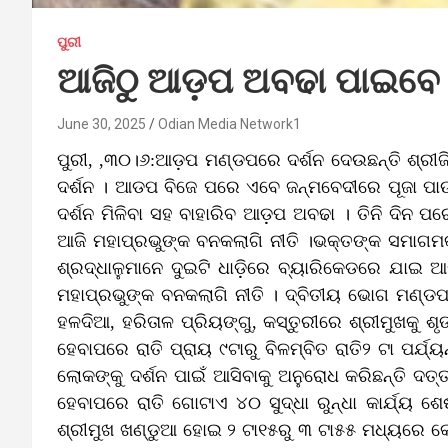
ପୁରୀ
ଆଜିଠୁ ଆଡ଼ପ ଅବଢା ପାଇବେ ଶ
June 30, 2025
Odian Media Network1
ପୁରୀ, ,୩୦।୬:ଆଡ଼ପ ମଣ୍ଡପରେ ଦର୍ଶନ ଦେଉଛନ୍ତି ଶ୍ରୀ
ଦର୍ଶନ । ଆଡପ ବିଜେ ପରେ ଏବେ ଜନ୍ମବେଦୀରେ ପୂଜା ପାଉଛନ୍
ଦର୍ଶନ ମିଳିବା ସହ ବାହାରିବ ଆଡ଼ପ ଅବଢା । ତିନି ଦିନ ପ
ଆଜି ମହାପ୍ରଭୁଙ୍କ ବନକଲାଗି ନୀତି ।ଭକ୍ତଙ୍କ ସମାଗମକୁ
ଶ୍ରଦ୍ଧାଳୁମାନେ ଦୁଇଟି ଧାଡ଼ିରେ ବ୍ୟାରିକେଡରେ ଯାଇ ଆଡ଼
ମହାପ୍ରଭୁଙ୍କ ବନକଲାଗି ନୀତି । ଦ୍ବିତୀୟ ଭୋଗ ମଣ୍ଡପ ପ
ହଳଦିଆ, ହରିତାଳ ପ୍ରିୟଙ୍ଗୁ, କସ୍ତୁରୀରେ ଶ୍ରୀମୁଖକୁ
ହେବାପରେ ରାତି ପ୍ରାୟ ୯ଟାରୁ ବିଳମ୍ବିତ ରାତି୨ ଟା ପର୍ଯ୍ୟ
ଲୋକଙ୍କୁ ଦର୍ଶନ ପାଇଁ ଆସିବାକୁ ଅନୁରୋଧ କରିଛନ୍ତି ଦ
ହେବାପରେ ରାତି ଗୋଟାଏ ୪୦ ସୁଦ୍ଧା ରୁନ୍ଧା କାର୍ଯ୍ୟ ଶେ
ଶ୍ରୀମୁଖ ଖଣ୍ଡୁଆ ହୋଇ ୨ ଟା୧୫ରୁ ୩ ଟା୫୫ ମଧ୍ୟରେ କୋ