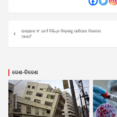
Post
ରାଜ୍ୟରେ ୨୮ ଯାଏଁ ବିଭିନ୍ନ ଜିଲ୍ଲାକୁ ପାଣିପାଗ ବିଭାଗର
navigation
ଆଲର୍ଟ
ଦେଶ-ବିଦେଶ