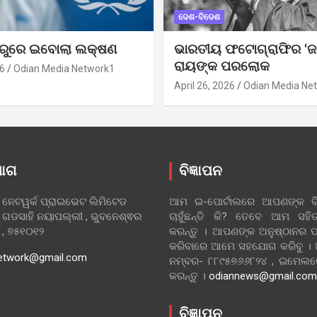
ଦେଶ-ବିଦେଶ
ୁରୁରେ ଇବୋଲା ଲକ୍ଷଣ
ଭାରତୀୟ ଫଟୋଗ୍ରାଫିର ‘ଜ
ରାୟଙ୍କ ପରଲୋକ
6
Odian Media Network1
April 26, 2026
Odian Media Ne
ୋଗ
ବିଜ୍ଞାପନ
 ନେଟୱର୍କ ପ୍ରାଇଭେଟ ଲିମିଟେଡ
ଆମ ଇ-ପୋର୍ଟାଲରେ ଆପଣଙ୍କ ବିଜ
 ଗଡସାହି ନୟାପଲ୍ଲୀ , ଭୁବନେଶ୍ଵର
ଚାହୁଁଛନ୍ତି କି? ତେବେ ଆମ ସ
ା , ୭୫୧୦୧୨
କରନ୍ତୁ । ଆପଣଙ୍କ ଅନୁଷ୍ଠାନର ପ
କରିବାରେ ଆମେ ସହଯୋଗ କରିବୁ ।
etwork@gmail.com
ନମ୍ବର- ୮୮୯୫୭୬୬୮୨୪ , ଇମେ
କରନ୍ତୁ ।
odiannews@gmail.com
ବିଜ୍ଞାପନ