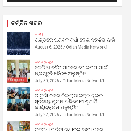
ଚର୍ଚ୍ଚିତ ଖବର
ରାଜ୍ୟ
ରାଜ୍ୟରେ ପ୍ରବଳ ବର୍ଷା ନେଇ ସତର୍କତା ଜାରି
August 6, 2026
Odian Media Network1
ନବରଙ୍ଗପୁର
କେଲିଆ ଶୈବ ପୀଠରେ ବୋଲବମ ପାଇଁ
ପ୍ରସ୍ତୁତି ବୈଠକ ଅନୁଷ୍ଠିତ
July 30, 2026
Odian Media Network1
ନବରଙ୍ଗପୁର
ଡାବୁଗାଁ ଠାରେ ଜିଲ୍ଲାପାଳଙ୍କ ବ୍ଲକ
ସ୍ତରୀୟ ଯୁଗ୍ମ ଅଭିଯୋଗ ଶୁଣାଣି
କାର୍ଯ୍ୟକ୍ରମ ଅନୁଷ୍ଠିତ
July 27, 2026
Odian Media Network1
ନବରଙ୍ଗପୁର
ଚତୁର୍ଦ୍ଧା ମୂର୍ତ୍ତୀ ରଥାରୂଢ଼ ହେବା ପରେ