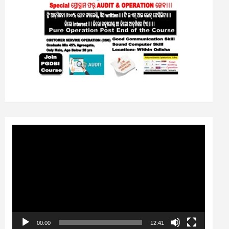
Video
Player
00:00
12:41