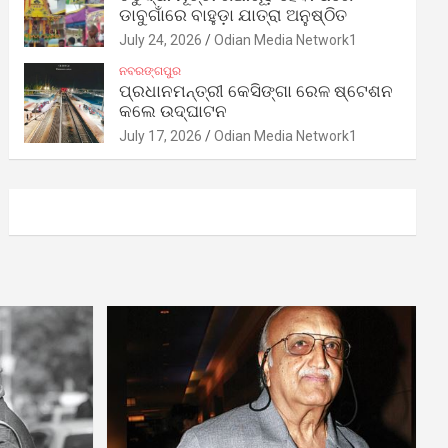
ଡାବୁଗାଁରେ ବାହୁଡ଼ା ଯାତ୍ରା ଅନୁଷ୍ଠିତ
July 24, 2026
Odian Media Network1
ନବରଙ୍ଗପୁର
ପ୍ରଧାନମନ୍ତ୍ରୀ କେସିଙ୍ଗା ରେଳ ଷ୍ଟେଶନ
କଲେ ଉଦ୍‌ଘାଟନ
July 17, 2026
Odian Media Network1