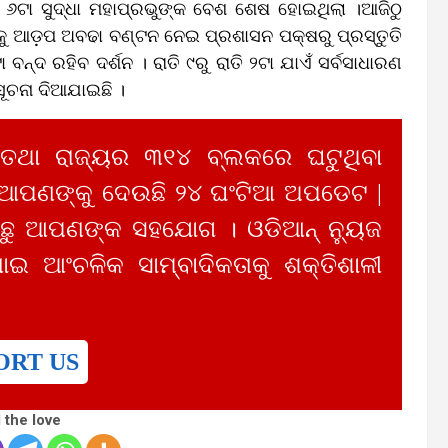
୬ଟା ସୁଦ୍ଧା ମହାପ୍ରଭୁଙ୍କ ବେଶ ଶେଷ ହୋଇଥିଲା ।ଆଜିଠୁ
ଙ୍କୁ ଆଡ଼ପ ଅବଢା ବଣ୍ଟନ ନେଇ ପ୍ରଶାସନ ପକ୍ଷରୁ ପ୍ରସ୍ତୁତି
ନ୍ଦ ରହିବ ଦର୍ଶନ । ରାତି ୯ରୁ ରାତି ୨ଟା ଯାଏଁ ସର୍ବସାଧାରଣ
ସୂଚନା ଦିଆଯାଇଛି ।
 ତଥା ରାଜ୍ୟର ୩୧୪ ବ୍ଲକରେ ଘଟୁଥିବା
 ଆପଣଙ୍କୁ ଦେଉଛି ୨୪ ଘଂଟିଆ ଅପଡେଟ |
ୁ ଆପଣଙ୍କ ସହଯୋଗ । ଓଡିଆନ୍ ନ୍ୟୁଜ
ାଇ ଆଂଚଳିକ ସାମ୍ବାଦିକତାକୁ ଶକ୍ତିଶାଳୀ
ORT US
 the love