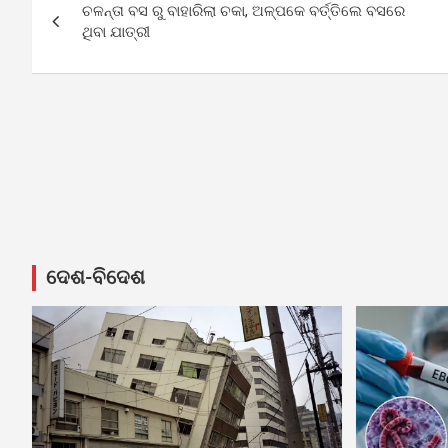
ଚଳନ୍ତା ବସ ରୁ ବାହାରିଲା ଚକା, ଅଳ୍ପକେ ବର୍ତ୍ତିଲେ ବସରେ
navigation
ଥିବା ଯାତ୍ରୀ
ଦେଶ-ବିଦେଶ