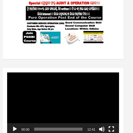
Video
Player
00:00
12:41