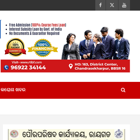
କରୋନା ଖବର