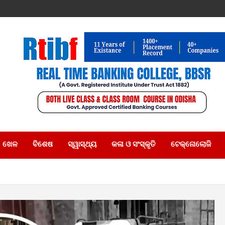
ଖେଳ
ବିଶେଷ
ସ୍ୱାସ୍ଥ୍ୟ
କଳା ଓ ସଂସ୍କୃତି
ଟେକ୍ନୋଲୋଜି