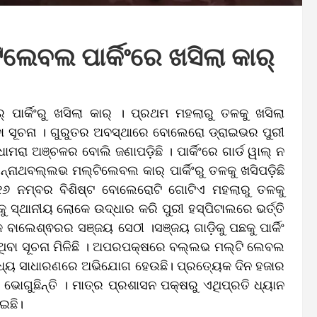
େବଲ ପାର୍କିଂରେ ଖସିଲା କାର୍
ାର୍କିଂରୁ ଖସିଲା କାର୍ । ପ୍ରଥମ ମହଲାରୁ ତଳକୁ ଖସିଲା
ା ସୂଚନା । ଗୁରୁତର ଅବସ୍ଥାରେ ବୋଲେରୋ ଡ୍ରାଇଭର ପୁରୀ
ମରା ଅଞ୍ଚଳର ବୋଲି ଜଣାପଡ଼ିଛି । ପାର୍କିଂରେ ଗାର୍ଡ ୱାଲ୍ ନ
ନାଥବଲ୍ଲଭ ମଲ୍ଟିଲେବଲ କାର୍‌ ପାର୍କିଂରୁ ତଳକୁ ଖସିପଡ଼ିଛି
୬ ନମ୍ବର ବିଶିଷ୍ଟ ବୋଲେରୋଟି ଗୋଟିଏ ମହଲାରୁ ତଳକୁ
ୁ ସ୍ଥାନୀୟ ଲୋକେ ଉଦ୍ଧାର କରି ପୁରୀ ହସ୍ପିଟାଲରେ ଭର୍ତ୍ତି
ବାଲେଶ୍ଵରର ସଞ୍ଜୟ ସେଠୀ ।ସଞ୍ଜୟ ଗାଡ଼ିକୁ ପଛକୁ ପାର୍କିଂ
ାଇଥିବା ସୂଚନା ମିଳିଛି । ଅପରପକ୍ଷରେ ବଲ୍ଲଭ ମଲ୍ଟି ଲେବଲ
ିବା ମଧ୍ୟ ସାଧାରଣରେ ଅଭିଯୋଗ ହେଉଛି। ପ୍ରତ୍ୟେକ ଦିନ ହଜାର
 ଭୋଗୁଛିନ୍ତି । ମାତ୍ର ପ୍ରଶାସନ ପକ୍ଷରୁ ଏଥିପ୍ରତି ଧ୍ୟାନ
ଇଛି।