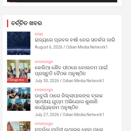
ଚର୍ଚ୍ଚିତ ଖବର
ରାଜ୍ୟ
ରାଜ୍ୟରେ ପ୍ରବଳ ବର୍ଷା ନେଇ ସତର୍କତା ଜାରି
August 6, 2026
Odian Media Network1
ନବରଙ୍ଗପୁର
କେଲିଆ ଶୈବ ପୀଠରେ ବୋଲବମ ପାଇଁ
ପ୍ରସ୍ତୁତି ବୈଠକ ଅନୁଷ୍ଠିତ
July 30, 2026
Odian Media Network1
ନବରଙ୍ଗପୁର
ଡାବୁଗାଁ ଠାରେ ଜିଲ୍ଲାପାଳଙ୍କ ବ୍ଲକ
ସ୍ତରୀୟ ଯୁଗ୍ମ ଅଭିଯୋଗ ଶୁଣାଣି
କାର୍ଯ୍ୟକ୍ରମ ଅନୁଷ୍ଠିତ
July 27, 2026
Odian Media Network1
ନବରଙ୍ଗପୁର
ଚତୁର୍ଦ୍ଧା ମୂର୍ତ୍ତୀ ରଥାରୂଢ଼ ହେବା ପରେ