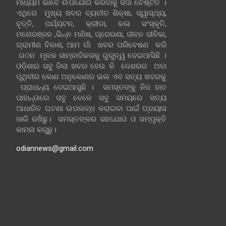
ମାଧ୍ୟମ ଭାବେ ଉପଯୋଗ କରିବାକୁ ସଦା ଚେଷ୍ଟିତ ।
ଏଥିରେ ମୁଖ୍ୟ ଖବର ବ୍ୟତୀତ ଶିକ୍ଷା, ସ୍ୱାସ୍ଥ୍ୟ,
ବୃତ୍ତି, ପର୍ଯ୍ୟଟନ, କ୍ରୀଡା, କଳା ସଂସ୍କୃତି,
ମନୋରଞ୍ଜନ ,ଭିନ୍ନ ମଣିଷ, ପ୍ରେରଣା, ଜୀବନ ଜୀବିକା,
ଗ୍ରାମୀଣ ବିକାଶ, ଆମ ଗାଁ ଖବର ପରିବେଷଣ କରି
ଗଠନ ମୂଳକ ସାମ୍ବାଦିକତାକୁ ଗୁରୁତ୍ୱ ଦେଇଆସିଛି ।
ଓଡ଼ିଶାର ସବୁ ଜିଲା ଖବର ହେଉ କି ଦେଶରର ଅବା
ପୃଥିବୀର କୋଣ ଅନୁକୋଣର ଭଲ ଏବ ସତ୍ୟ ଖବରକୁ
ପ୍ରାଧାନ୍ୟ ଦେଇଆସୁଛି । ସମସ୍ତଙ୍କୁ ନିଜ ହାତ
ପାହାନ୍ତାରେ ସବୁ ବେଳେ ସବୁ ସମୟରେ ସତ୍ୟ
ଆଧାରିତ ଘଟଣା ଉପଲବ୍ଧ କରାଇବା ପାଇଁ ପ୍ରୟାସ
ଜାରି ରଖିଛୁ। ସମସ୍ତଙ୍କର ସହଯୋଗ ଓ ସମ୍ପୃକ୍ତି
କାମନା କରୁଛୁ।
odiannews@gmail.com