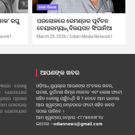
ଦେଶ-ବିଦେଶ
ନକ’ ରଘୁ
ପରଲୋକରେ ରେମଣ୍ଡର ପୂର୍ବତନ
ଚେୟାରମ୍ୟାନ୍ ବିଜୟପତ ସିଂଘାନିଆ
twork1
March 29, 2026
Odian Media Network1
ଆପଣଙ୍କ ଖବର
୍ଞାପନ ଦେବାକୁ
ଓଡ଼ିଆନ୍ ନ୍ୟୁଜ୍‌ରେ ଆପଣଙ୍କ ଅଂଚଳର ଖବର,
ହିତ ଯୋଗାଯୋଗ
ଘଟଣା, ଦୁର୍ଘଟଣା କିମ୍ବା ମତାମତ ଏବଂ ଲେଖା ଫଟୋ
୍ରଚାର ପ୍ରସାର
ସହିତ ଦେବାକୁ ଚାହୁଁଚନ୍ତି କି ? ତେବେ ଆମ ଇମେଲ
 ଆମ ମୋବାଇଲ୍
ଆଉ ହ୍ୱାଟ୍‌ସପ୍ ନମ୍ବରରେ ଫଟୋ ସହିତ ଖବର
ଲରେ ଯୋଗାଯୋଗ
ପଠାଇ ପାରିବେ ।
ଆମ ହ୍ୱାଟ୍‌ସପ୍ ନମ୍ବର -୮୮୯୫୭୬୬୮୨୪
ଇମେଲ –
odiannews@gmail.com