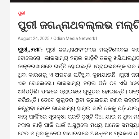
ପୁରୀ
ପୁରୀ ଜଗନ୍ନାଥବଲ୍ଲଭ ମଲ୍ଟିଲ
August 24, 2025
Odian Media Network1
ପୁରୀ,,୨୪ା୮:
ପୁରୀ ଜଗନ୍ନାଥବଲ୍ଲଭ ମଲ୍ଟିଲେବଲ କାର୍ ପ
ବୋଲେରୋ ।ଭାରସାମ୍ୟ ହରାଇ ଗାଡ଼ିଟି ତଳକୁ ଖସିଯାଇଥିବ
ଡାକ୍ତରଖାନାରେ ଭର୍ତ୍ତି ହୋଇଛନ୍ତି ।ଡ୍ରାଇଭରଙ୍କ ଘର ଧା
ଥିବା କାରଣରୁ ଏ ଅଘଟଣ ଘଟିଥିବା କୁହାଯାଉଛି ।ପୁରୀ ଜଗନ୍
ଏକ ବୋଲେରୋ। ଭାରସାମ୍ୟ ହରାଇ ଓଡି ୦୧ ଏସି ୪୫୧
ଖସିପଡ଼ିଛି। ଫଳରେ ଡ୍ରାଇଭର ଗୁରୁତର ହୋଇଛନ୍ତି। ତାଙ୍କ
କରିଛନ୍ତି। ତେବେ ଗୁରୁତର ଥିବା ଡ୍ରାଇଭର ଜଣକ ଭଦ୍ରକ 
କରୁଥିବା ବେଳେ ଭାରସାମ୍ୟ ହାରାଇ ଗାଡ଼ି ତଳକୁ ପଡ଼ି ଯ
କାର୍ ପାର୍କିଂରେ ସୁରକ୍ଷା ପ୍ରତି ଦୃଷ୍ଟି ଦିଆ ଯାଇ ନ ଥ
ହଜାର ଗାଡ଼ି ପାକିଁ ପାଇଁ ଆସୁଥିଲେ ମଧ୍ୟ ଅନେକ ସମସ୍ୟା
ଦେଉ ନ ଥିବାକୁ ନେଇ ସାଧାରଣରେ ଅସନ୍ତୋଷ ପ୍ରକାଶ ପା