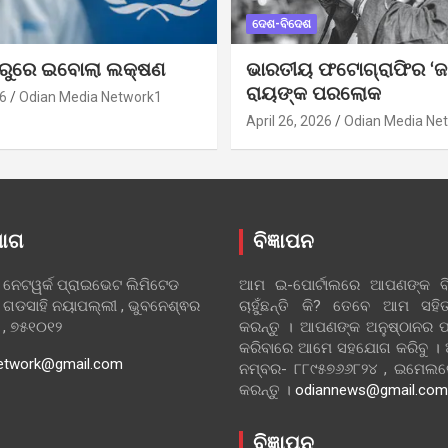
ଦେଶ-ବିଦେଶ
ୁରୁରେ ଇବୋଲା ଲକ୍ଷଣ
ଭାରତୀୟ ଫଟୋଗ୍ରାଫିର ‘ଜ
ରାୟଙ୍କ ପରଲୋକ
6
Odian Media Network1
April 26, 2026
Odian Media Ne
ୋଗ
ବିଜ୍ଞାପନ
 ନେଟୱର୍କ ପ୍ରାଇଭେଟ ଲିମିଟେଡ
ଆମ ଇ-ପୋର୍ଟାଲରେ ଆପଣଙ୍କ ବିଜ
 ଗଡସାହି ନୟାପଲ୍ଲୀ , ଭୁବନେଶ୍ଵର
ଚାହୁଁଛନ୍ତି କି? ତେବେ ଆମ ସ
ା , ୭୫୧୦୧୨
କରନ୍ତୁ । ଆପଣଙ୍କ ଅନୁଷ୍ଠାନର ପ
କରିବାରେ ଆମେ ସହଯୋଗ କରିବୁ ।
etwork@gmail.com
ନମ୍ବର- ୮୮୯୫୭୬୬୮୨୪ , ଇମେ
କରନ୍ତୁ ।
odiannews@gmail.com
ବିଜ୍ଞାପନ