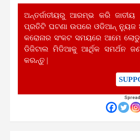
ଅନ୍ତର୍ଜାତୀୟରୁ ଆରମ୍ଭ କରି ଜାତୀୟ
ପ୍ରତିଟି ଘଟଣା ଉପରେ ଓଡିଆନ୍ ନ୍ୟୁଜ
କରୋନାର ସଂକଟ ସମୟରେ ଆମେ ଲୋଡୁଛ
ଡିଜିଟାଲ ମିଡିଆକୁ ଆର୍ଥିକ ସମର୍ଥନ ଜଣ
କରନ୍ତୁ |
SUPP
Spread
Post