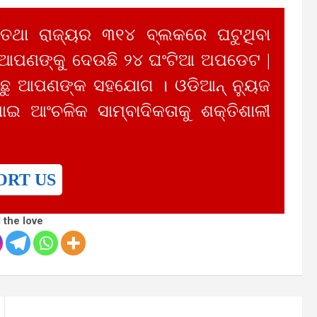
 ତଥା ରାଜ୍ୟର ୩୧୪ ବ୍ଲକରେ ଘଟୁଥିବା
 ଆପଣଙ୍କୁ ଦେଉଛି ୨୪ ଘଂଟିଆ ଅପଡେଟ |
ୁ ଆପଣଙ୍କ ସହଯୋଗ । ଓଡିଆନ୍ ନ୍ୟୁଜ
ାଇ ଆଂଚଳିକ ସାମ୍ବାଦିକତାକୁ ଶକ୍ତିଶାଳୀ
ORT US
 the love