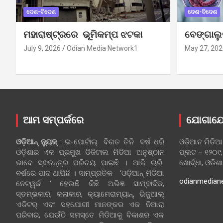
ଦେଶ-ବିଦେଶ
ଦେଶ-ବିଦେଶ
ମହାରାଷ୍ଟ୍ରରେ ଭୂମିକମ୍ପ ଝଟକା
ବେଙ୍ଗାଲ
July 9, 2026
Odian Media Network1
May 27, 202
ଆମ ସମ୍ପର୍କରେ
ଯୋଗାଯ
ଓଡ଼ିଆନ୍‍ ନ୍ୟୁଜ୍‍
: ଇ-ପୋର୍ଟାଲ୍ ବିଗତ ତିନି ବର୍ଷ ଧରି
ଓଡିଆନ ମିଡିଆ
ଓଡ଼ିଶାର ଏକ ପ୍ରମୁଖ ଡିଜିଟାଲ ମିଡିଆ ଅନୁଷ୍ଠାନ
ପ୍ଲଟ – ୧୨୦୯,
ଭାବେ ସ୍ଵତନ୍ତ୍ର ପରିଚୟ ପାଇଛି । ଆଜି ଚାରି
ଖୋର୍ଦ୍ଧା, ଓଡିଶ
ବର୍ଷରେ ପାଦ ଥାପିଛି । ସାମ୍ପ୍ରତିକ ‘ଓଡ଼ିଆନ୍‍ ମିଡିଆ
odianmedian
ନେଟୱର୍କ ’ ହେଉଛି କିଛି ଅଭିଜ୍ଞ ସାମ୍ବାଦିକ,
ସ୍ତମ୍ଭକାର, କଳାକାର, କ୍ୟାମେରାମ୍ୟାନ୍, ଭିଜୁଆଲ୍
ଏଡିଟର୍ ଏବଂ ସହଯୋଗୀ ମାନଙ୍କର ଏକ ନିଆରା
ପରିବାର, ଯେଉଁଠି ସମସ୍ତେ ମିଡିଆକୁ ବିକାଶର ଏକ