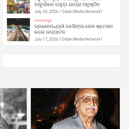
ଡାବୁଗାଁରେ ବାହୁଡ଼ା ଯାତ୍ରା ଅନୁଷ୍ଠିତ
July 24, 2026
Odian Media Network1
ନବରଙ୍ଗପୁର
ପ୍ରଧାନମନ୍ତ୍ରୀ କେସିଙ୍ଗା ରେଳ ଷ୍ଟେଶନ
କଲେ ଉଦ୍‌ଘାଟନ
July 17, 2026
Odian Media Network1