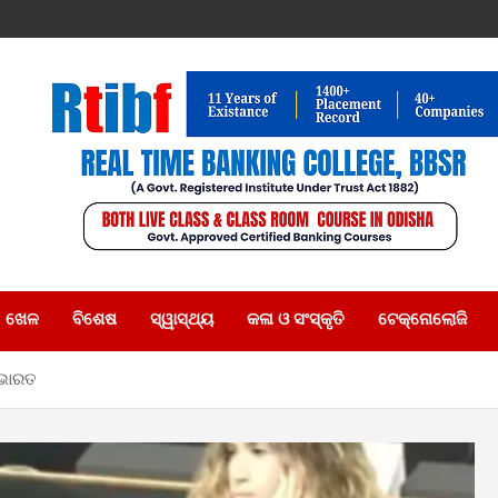
ଖେଳ
ବିଶେଷ
ସ୍ୱାସ୍ଥ୍ୟ
କଳା ଓ ସଂସ୍କୃତି
ଟେକ୍ନୋଲୋଜି
 ଭାରତ