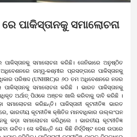
ରେ ପାକିସ୍ତାନକୁ ସମାଲୋଚନା
ପାକିସ୍ତାନକୁ ସମାଲୋଚନା କରିଛି। ଜେନିଭାରେ ଅନୁଷ୍ଠିତ
ଧିବେଶନରେ ଜମ୍ମୁ-କଶ୍ମୀର ପ୍ରସଙ୍ଗରେ ପାକିସ୍ତାନକୁ
ମାନବାଧିକାର ପରିଷଦ (UNHRC)ର ୬୦ ତମ ଅଧିବେଶନରେ ନଜର
 ପାକିସ୍ତାନକୁ ସମାଲୋଚନା କରିଛି । ଭାରତ ପାକିସ୍ତାନକୁ
ତ ଅର୍ଥାତ୍ ପିଓକେ ଅଞ୍ଚଳ ଖାଲି କରିବାକୁ ଦାବି କରିଛି ।
ଡ଼ା ସମାଲୋଚନା କରିଛନ୍ତି। ପାକିସ୍ତାନୀ କୂଟନୀତିଜ୍ଞ ଭାରତ
େ, ଭାରତୀୟ କୂଟନୀତିଜ୍ଞ କ୍ଷିତିଜ ମାନବାଧିକାର ଉଲ୍ଲଂଘନ
ନକୁ କଡ଼ା ସମାଲୋଚନା କରିଥିଲେ । ଭାରତୀୟ କୂଟନୀତିଜ୍ଞ
 ଉଚିତ। ସେ କହିଛନ୍ତି ଯେ କିଛି ନିର୍ଦ୍ଦିଷ୍ଟ ଦେଶ ଉପରେ
 ଧ୍ୟାନ ହଟିଯିବ। ପାକିସ୍ତାନୀ କୂଟନୀତିଜ୍ଞ ଭାରତ ବିରୁଦ୍ଧରେ