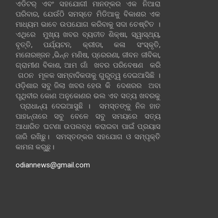
ଏଡିଟର୍ ଏବଂ ସହଯୋଗୀ ମାନଙ୍କର ଏକ ନିଆରା
ପରିବାର, ଯେଉଁଠି ସମସ୍ତେ ମିଡିଆକୁ ବିକାଶର ଏକ
ମାଧ୍ୟମ ଭାବେ ଉପଯୋଗ କରିବାକୁ ସଦା ଚେଷ୍ଟିତ ।
ଏଥିରେ ମୁଖ୍ୟ ଖବର ବ୍ୟତୀତ ଶିକ୍ଷା, ସ୍ୱାସ୍ଥ୍ୟ,
ବୃତ୍ତି, ପର୍ଯ୍ୟଟନ, କ୍ରୀଡା, କଳା ସଂସ୍କୃତି,
ମନୋରଞ୍ଜନ ,ଭିନ୍ନ ମଣିଷ, ପ୍ରେରଣା, ଜୀବନ ଜୀବିକା,
ଗ୍ରାମୀଣ ବିକାଶ, ଆମ ଗାଁ ଖବର ପରିବେଷଣ କରି
ଗଠନ ମୂଳକ ସାମ୍ବାଦିକତାକୁ ଗୁରୁତ୍ୱ ଦେଇଆସିଛି ।
ଓଡ଼ିଶାର ସବୁ ଜିଲା ଖବର ହେଉ କି ଦେଶରର ଅବା
ପୃଥିବୀର କୋଣ ଅନୁକୋଣର ଭଲ ଏବ ସତ୍ୟ ଖବରକୁ
ପ୍ରାଧାନ୍ୟ ଦେଇଆସୁଛି । ସମସ୍ତଙ୍କୁ ନିଜ ହାତ
ପାହାନ୍ତାରେ ସବୁ ବେଳେ ସବୁ ସମୟରେ ସତ୍ୟ
ଆଧାରିତ ଘଟଣା ଉପଲବ୍ଧ କରାଇବା ପାଇଁ ପ୍ରୟାସ
ଜାରି ରଖିଛୁ। ସମସ୍ତଙ୍କର ସହଯୋଗ ଓ ସମ୍ପୃକ୍ତି
କାମନା କରୁଛୁ।
odiannews@gmail.com