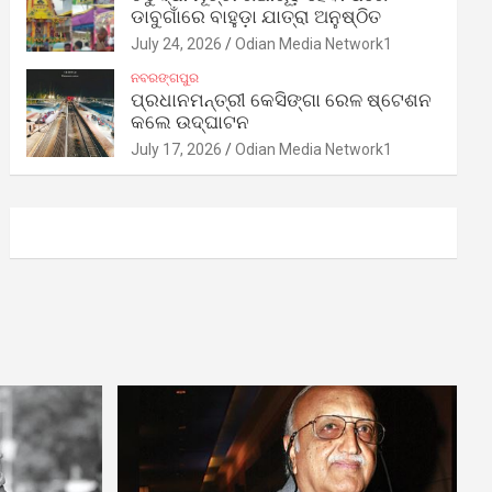
ଡାବୁଗାଁରେ ବାହୁଡ଼ା ଯାତ୍ରା ଅନୁଷ୍ଠିତ
July 24, 2026
Odian Media Network1
ନବରଙ୍ଗପୁର
ପ୍ରଧାନମନ୍ତ୍ରୀ କେସିଙ୍ଗା ରେଳ ଷ୍ଟେଶନ
କଲେ ଉଦ୍‌ଘାଟନ
July 17, 2026
Odian Media Network1