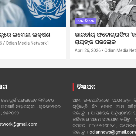
ଦେଶ-ବିଦେଶ
ୁରୁରେ ଇବୋଲା ଲକ୍ଷଣ
ଭାରତୀୟ ଫଟୋଗ୍ରାଫିର ‘ଜ
ରାୟଙ୍କ ପରଲୋକ
6
Odian Media Network1
April 26, 2026
Odian Media Ne
ୋଗ
ବିଜ୍ଞାପନ
 ନେଟୱର୍କ ପ୍ରାଇଭେଟ ଲିମିଟେଡ
ଆମ ଇ-ପୋର୍ଟାଲରେ ଆପଣଙ୍କ ବିଜ
 ଗଡସାହି ନୟାପଲ୍ଲୀ , ଭୁବନେଶ୍ଵର
ଚାହୁଁଛନ୍ତି କି? ତେବେ ଆମ ସ
ା , ୭୫୧୦୧୨
କରନ୍ତୁ । ଆପଣଙ୍କ ଅନୁଷ୍ଠାନର ପ
କରିବାରେ ଆମେ ସହଯୋଗ କରିବୁ ।
etwork@gmail.com
ନମ୍ବର- ୮୮୯୫୭୬୬୮୨୪ , ଇମେ
କରନ୍ତୁ ।
odiannews@gmail.com