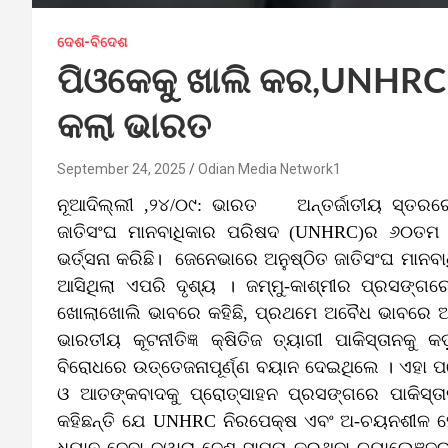
ଦେଶ-ବିଦେଶ
ପିଓକେକୁ ଖାଲି କର,UNHRC 
କଲା ଭାରତ
September 24, 2025
Odian Media Network1
ନୂଆଦିଲ୍ଲୀ ,୨୪/୦୯: ଭାରତ ଅନ୍ତର୍ଜାତୀୟ ସ୍ତରରେ 
ଜାତିସଂଘ ମାନବାଧିକାର ପରିଷଦ (UNHRC)ର ୬୦ତମ ଅ
ଭର୍ତ୍ସନା କରିଛି। ଜେନେଭାରେ ଅନୁଷ୍ଠିତ ଜାତିସଂଘ 
ଆସିଥିଲା ଏପରି ଦୃଶ୍ୟ । ଜମ୍ମୁ-କାଶ୍ମୀର ପ୍ରସଙ୍ଗରେ
ଖୋଲାଖୋଲି ଭାବରେ କହିଛି, ପ୍ରଥମେ ଅବୈଧ ଭାବରେ ଅଧିକୃ
ଭାରତୀୟ କୂଟନୀତିଜ୍ଞ କ୍ଷିତିଜ ତ୍ୟାଗୀ ପାକିସ୍ତାନକୁ କ
ବିରୋଧରେ ଉତ୍ତେଜନାପୂର୍ଣ୍ଣ ବୟାନ ଦେଇଥିଲେ । ଏହା ପର
ଓ ଆତଙ୍କବାଦକୁ ପ୍ରୋତ୍ସାହନ ପ୍ରସଙ୍ଗରେ ପାକିସ୍ତା
କହିଛନ୍ତି ଯେ UNHRC ନିରପେକ୍ଷ ଏବଂ ଅ-ଚୟନଶୀଳ ହେବା
ଧ୍ୟାନ ଦେବା ଦ୍ୱାରା ଦେଶ ସାମ୍ନା କରୁଥିବା ଚ୍ୟାଲେଞ୍ଜରୁ