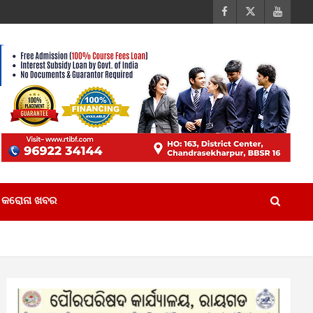
କରୋନା ଖବର