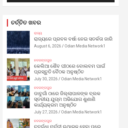
ଚର୍ଚ୍ଚିତ ଖବର
ରାଜ୍ୟ
ରାଜ୍ୟରେ ପ୍ରବଳ ବର୍ଷା ନେଇ ସତର୍କତା ଜାରି
August 6, 2026
Odian Media Network1
ନବରଙ୍ଗପୁର
କେଲିଆ ଶୈବ ପୀଠରେ ବୋଲବମ ପାଇଁ
ପ୍ରସ୍ତୁତି ବୈଠକ ଅନୁଷ୍ଠିତ
July 30, 2026
Odian Media Network1
ନବରଙ୍ଗପୁର
ଡାବୁଗାଁ ଠାରେ ଜିଲ୍ଲାପାଳଙ୍କ ବ୍ଲକ
ସ୍ତରୀୟ ଯୁଗ୍ମ ଅଭିଯୋଗ ଶୁଣାଣି
କାର୍ଯ୍ୟକ୍ରମ ଅନୁଷ୍ଠିତ
July 27, 2026
Odian Media Network1
ନବରଙ୍ଗପୁର
ଚତୁର୍ଦ୍ଧା ମୂର୍ତ୍ତୀ ରଥାରୂଢ଼ ହେବା ପରେ