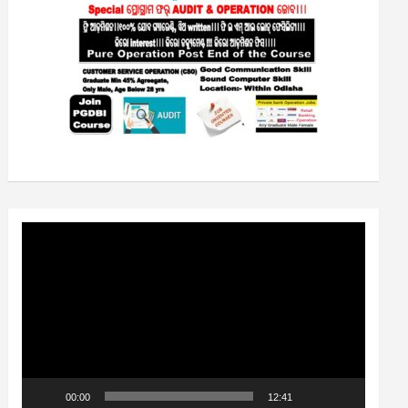
Video
Player
00:00
12:41