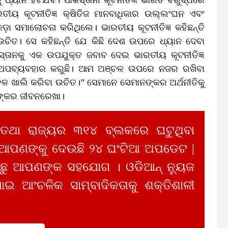
ତୀୟ କୂଟନୀତିଜ୍ଞ କ୍ଷିତିଜ ମାନବାଧିକାର ଉଲ୍ଲଂଘନ ଏବଂ
କଡ଼ା ସମାଲୋଚନା କରିଥିଲେ। ଭାରତୀୟ କୂଟନୀତିଜ୍ଞ କହିଛନ୍ତି
ଉଚିତ। ସେ କହିଛନ୍ତି ଯେ କିଛି ଦେଶ ଉପରେ ଧ୍ୟାନ ଦେବା
ାକିସ୍ତାନକୁ ଏକ ଉପଯୁକ୍ତ ଜବାବ ଦେଇ ଭାରତୀୟ କୂଟନୀତିଜ୍ଞ
୍ଚର ଅପବ୍ୟବହାର କରୁଛି। ଆମ ଅଞ୍ଚଳ ଉପରେ ନଜର ରଖିବା
ଳ ଖାଲି କରିବା ଉଚିତ।” ସେମାନେ ସେମାନଙ୍କର ଅର୍ଥନୀତିକୁ
ନଙ୍କର ଜୀବନରେଖା।
 ତଥା ରାଜ୍ୟର ୩୧୪ ବ୍ଲକରେ ଘଟୁଥିବା
 ଆପଣଙ୍କୁ ଦେଉଛି ୨୪ ଘଂଟିଆ ଅପଡେଟ |
ୁ ଆପଣଙ୍କ ସହଯୋଗ । ଓଡିଆନ୍ ନ୍ୟୁଜ
ାଇ ଆଂଚଳିକ ସାମ୍ବାଦିକତାକୁ ଶକ୍ତିଶାଳୀ