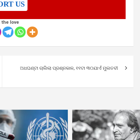
ORT US
 the love
ଅଧଘଣ୍ଟା ଚାଲିଲା ପ୍ରଶ୍ନକାଳ, ୧୧ଟା ୩୦ଯାଏଁ ମୁଲତବୀ