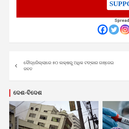
SUPP
Spread
Post
ବୌଦ୍ଧଜିଲ୍ଲାରେ ୫୦ ଲକ୍ଷରୁ ଅଧିକ ଟଙ୍କାର ଗଞ୍ଜେଇ
navigation
ଜବତ
ଦେଶ-ବିଦେଶ