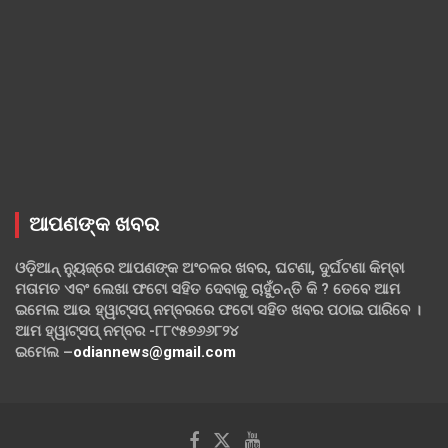
ଆପଣଙ୍କ ଖବର
ଓଡ଼ିଆନ୍ ନ୍ୟୁଜ୍‌ରେ ଆପଣଙ୍କ ଅଂଚଳର ଖବର, ଘଟଣା, ଦୁର୍ଘଟଣା କିମ୍ବା
ମତାମତ ଏବଂ ଲେଖା ଫଟୋ ସହିତ ଦେବାକୁ ଚାହୁଁଚନ୍ତି କି ? ତେବେ ଆମ
ଇମେଲ ଆଉ ହ୍ୱାଟ୍‌ସପ୍ ନମ୍ବରରେ ଫଟୋ ସହିତ ଖବର ପଠାଇ ପାରିବେ ।
ଆମ ହ୍ୱାଟ୍‌ସପ୍ ନମ୍ବର -୮୮୯୫୭୬୬୮୨୪
ଇମେଲ –
odiannews@gmail.com