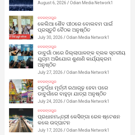
August 6, 2026
Odian Media Network1
ନବରଙ୍ଗପୁର
କେଲିଆ ଶୈବ ପୀଠରେ ବୋଲବମ ପାଇଁ
ପ୍ରସ୍ତୁତି ବୈଠକ ଅନୁଷ୍ଠିତ
July 30, 2026
Odian Media Network1
ନବରଙ୍ଗପୁର
ଡାବୁଗାଁ ଠାରେ ଜିଲ୍ଲାପାଳଙ୍କ ବ୍ଲକ ସ୍ତରୀୟ
ଯୁଗ୍ମ ଅଭିଯୋଗ ଶୁଣାଣି କାର୍ଯ୍ୟକ୍ରମ
ଅନୁଷ୍ଠିତ
July 27, 2026
Odian Media Network1
ନବରଙ୍ଗପୁର
ଚତୁର୍ଦ୍ଧା ମୂର୍ତ୍ତୀ ରଥାରୂଢ଼ ହେବା ପରେ
ଡାବୁଗାଁରେ ବାହୁଡ଼ା ଯାତ୍ରା ଅନୁଷ୍ଠିତ
July 24, 2026
Odian Media Network1
ନବରଙ୍ଗପୁର
ପ୍ରଧାନମନ୍ତ୍ରୀ କେସିଙ୍ଗା ରେଳ ଷ୍ଟେଶନ
କଲେ ଉଦ୍‌ଘାଟନ
July 17, 2026
Odian Media Network1