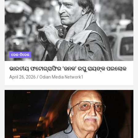
ଦେଶ-ବିଦେଶ
ଭାରତୀୟ ଫଟୋଗ୍ରାଫିର ‘ଜନକ’ ରଘୁ ରାୟଙ୍କ ପରଲୋକ
April 26, 2026
Odian Media Network1