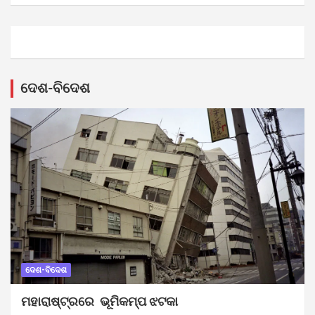
ଦେଶ-ବିଦେଶ
ଦେଶ-ବିଦେଶ
ମହାରାଷ୍ଟ୍ରରେ ଭୂମିକମ୍ପ ଝଟକା