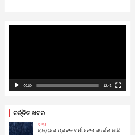
Video
Player
00:00
12:41
ଚର୍ଚ୍ଚିତ ଖବର
ରାଜ୍ୟ
ରାଜ୍ୟରେ ପ୍ରବଳ ବର୍ଷା ନେଇ ସତର୍କତା ଜାରି