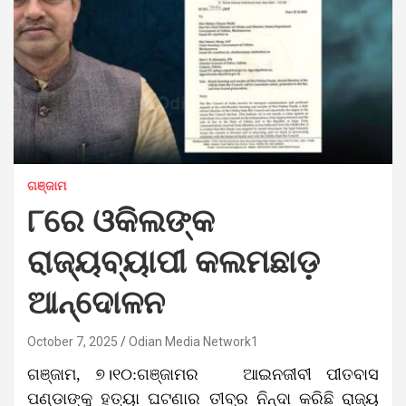
ଗଞ୍ଜାମ
୮ରେ ଓକିଲଙ୍କ
ରାଜ୍ୟବ୍ୟାପୀ କଲମଛାଡ଼
ଆନ୍ଦୋଳନ
October 7, 2025
Odian Media Network1
ଗଞ୍ଜାମ, ୭।୧୦:ଗଞ୍ଜାମର ଆଇନଜୀବୀ ପୀତବାସ
ପଣ୍ଡାଙ୍କୁ ହତ୍ୟା ଘଟଣାର ତୀବ୍ର ନିନ୍ଦା କରିଛି ରାଜ୍ୟ