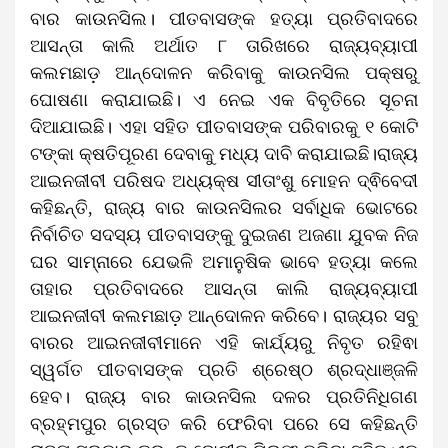
ବାର କାଉନସିଲ। ପୀତବାସଙ୍କ ହତ୍ୟା ପ୍ରତିବାଦରେ
ଆସନ୍ତା କାଲି ଅର୍ଥାତ ୮ ତାରିଖରେ ରାଜ୍ୟବ୍ୟାପୀ
କଲମଛାଡ଼ ଆନ୍ଦୋଳନ କରିବାକୁ କାଉନସିଲ ପକ୍ଷରୁ
ଘୋଷଣା କରାଯାଇଛି। ଏ ନେଇ ଏକ ବିବୃତିରେ ସୂଚନା
ଦିଆଯାଇଛି। ଏହା ସହିତ ପୀତବାସଙ୍କ ପରିବାରକୁ ୧ କୋଟି
ଟଙ୍କା କ୍ଷତିପୂରଣ ଦେବାକୁ ମଧ୍ୟ ଦାବି କରାଯାଇଛି।ରାଜ୍ୟ
ଆଇନଜୀବୀ ପରିଷଦ ଅଧ୍ୟକ୍ଷ ସୀତାଂଶୁ ମୋହନ ଦ୍ଵିବେଦୀ
କହିଛନ୍ତି, ରାଜ୍ୟ ବାର କାଉନସିଲର ସର୍ବାଧିକ ଭୋଟରେ
ନିର୍ବାଚିତ ସଦସ୍ୟ ପୀତବାସଙ୍କୁ ଦୁଇଜଣ ଅଜଣା ଯୁବକ ନିଜ
ଘର ସାମ୍ନାରେ ଯେଭଳି ଅମାନୁଷିକ ଭାବେ ହତ୍ୟା କଲେ
ତାହାର ପ୍ରତିବାଦରେ ଆସନ୍ତା କାଲି ରାଜ୍ୟବ୍ୟାପୀ
ଆଇନଜୀବୀ କଲମଛାଡ଼ ଆନ୍ଦୋଳନ କରିବେ। ରାଜ୍ୟର ସବୁ
ବାରର ଆଇନଜୀବୀମାନେ ଏହି କାର୍ଯ୍ୟରୁ ନିବୃତ ରହିଵା
ସ୍ୱର୍ଗତ ପୀତବାସଙ୍କ ପ୍ରତି ଶ୍ରେଷ୍ଠ ଶ୍ରଦ୍ଧାଞ୍ଜଳି
ହେବ। ରାଜ୍ୟ ବାର କାଉନସିଲ ଦଳର ପ୍ରତିନିଧିଗଣ
ବ୍ରହ୍ମପୁର ଗ୍ରସ୍ତ କରି ଫେରିବା ପରେ ସେ କହିଛନ୍ତି