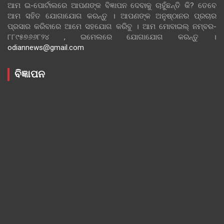
ଆମ ଇ-ପୋର୍ଟାଲରେ ଆପଣଙ୍କ ବିଜ୍ଞାପନ ଦେବାକୁ ଚାହୁଁଛନ୍ତି କି? ତେବେ
ଆମ ସହିତ ଯୋଗାଯୋଗ କରନ୍ତୁ । ଆପଣଙ୍କ ଅନୁଷ୍ଠାନର ପ୍ରଚାର
ପ୍ରସାର କରିବାରେ ଆମେ ସହଯୋଗ କରିବୁ । ଆମ ମୋବାଇଲ୍ ନମ୍ବର-
୮୮୯୫୭୬୬୮୨୪ , ଇମେଲରେ ଯୋଗାଯୋଗ କରନ୍ତୁ ।
odiannews@gmail.com
ବିଜ୍ଞାପନ