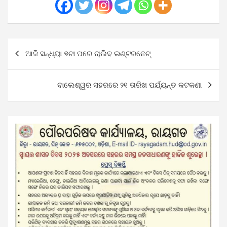
Post
ଆଜି ସନ୍ଧ୍ୟା ୭ଟା ପରେ ଚାଲିବ ଇଣ୍ଟରନେଟ୍
navigation
ବାଲେଶ୍ୱର ସହରରେ ୨୧ ତାରିଖ ପର୍ଯ୍ୟନ୍ତ କଟକଣା