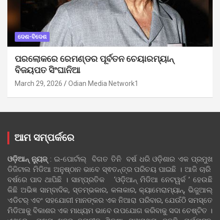
ଦେଶ-ବିଦେଶ
ପରଲୋକରେ ରେମଣ୍ଡର ପୂର୍ବତନ ଚେୟାରମ୍ୟାନ୍
ବିଜୟପତ ସିଂଘାନିଆ
March 29, 2026
Odian Media Network1
ଆମ ସମ୍ପର୍କରେ
ଓଡ଼ିଆନ୍‍ ନ୍ୟୁଜ୍‍
: ଇ-ପୋର୍ଟାଲ୍ ବିଗତ ତିନି ବର୍ଷ ଧରି ଓଡ଼ିଶାର ଏକ ପ୍ରମୁଖ
ଡିଜିଟାଲ ମିଡିଆ ଅନୁଷ୍ଠାନ ଭାବେ ସ୍ଵତନ୍ତ୍ର ପରିଚୟ ପାଇଛି । ଆଜି ଚାରି
ବର୍ଷରେ ପାଦ ଥାପିଛି । ସାମ୍ପ୍ରତିକ ‘ଓଡ଼ିଆନ୍‍ ମିଡିଆ ନେଟୱର୍କ ’ ହେଉଛି
କିଛି ଅଭିଜ୍ଞ ସାମ୍ବାଦିକ, ସ୍ତମ୍ଭକାର, କଳାକାର, କ୍ୟାମେରାମ୍ୟାନ୍, ଭିଜୁଆଲ୍
ଏଡିଟର୍ ଏବଂ ସହଯୋଗୀ ମାନଙ୍କର ଏକ ନିଆରା ପରିବାର, ଯେଉଁଠି ସମସ୍ତେ
ମିଡିଆକୁ ବିକାଶର ଏକ ମାଧ୍ୟମ ଭାବେ ଉପଯୋଗ କରିବାକୁ ସଦା ଚେଷ୍ଟିତ ।