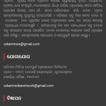
ଏଥିରେ ମୁଖ୍ୟ ଖବର ବ୍ୟତୀତ ଶିକ୍ଷା, ସ୍ୱାସ୍ଥ୍ୟ, ବୃତ୍ତି, ପର୍ଯ୍ୟଟନ,
କ୍ରୀଡା, କଳା ସଂସ୍କୃତି, ମନୋରଞ୍ଜନ ,ଭିନ୍ନ ମଣିଷ, ପ୍ରେରଣା, ଜୀବନ ଜୀବିକା,
ଗ୍ରାମୀଣ ବିକାଶ, ଆମ ଗାଁ ଖବର ପରିବେଷଣ କରି ଗଠନ ମୂଳକ
ସାମ୍ବାଦିକତାକୁ ଗୁରୁତ୍ୱ ଦେଇଆସିଛି । ଓଡ଼ିଶାର ସବୁ ଜିଲା ଖବର ହେଉ କି
ଦେଶରର ଅବା ପୃଥିବୀର କୋଣ ଅନୁକୋଣର ଭଲ ଏବ ସତ୍ୟ ଖବରକୁ
ପ୍ରାଧାନ୍ୟ ଦେଇଆସୁଛି । ସମସ୍ତଙ୍କୁ ନିଜ ହାତ ପାହାନ୍ତାରେ ସବୁ ବେଳେ
ସବୁ ସମୟରେ ସତ୍ୟ ଆଧାରିତ ଘଟଣା ଉପଲବ୍ଧ କରାଇବା ପାଇଁ ପ୍ରୟାସ
ଜାରି ରଖିଛୁ। ସମସ୍ତଙ୍କର ସହଯୋଗ ଓ ସମ୍ପୃକ୍ତି କାମନା କରୁଛୁ।
odiannews@gmail.com
ଯୋଗାଯୋଗ
ଓଡିଆନ ମିଡିଆ ନେଟୱର୍କ ପ୍ରାଇଭେଟ ଲିମିଟେଡ
ପ୍ଲଟ – ୧୨୦୯, ଗଡସାହି ନୟାପଲ୍ଲୀ , ଭୁବନେଶ୍ଵର
ଖୋର୍ଦ୍ଧା, ଓଡିଶା , ୭୫୧୦୧୨
odianmedianetwork@gmail.com
ବିଜ୍ଞାପନ