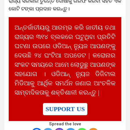
ରାଜ୍ୟ ସରକାର ତୁରନ୍ତ ଦୋଷୀକୁ ଗିରଫ କରିବା ସହିତ ଏକ
କୋଟି ଟଙ୍କା ପ୍ରଦାନ କରନ୍ତୁ।
ଅନ୍ତର୍ଜାତୀୟରୁ ଆରମ୍ଭ କରି ଜାତୀୟ ତଥା
ରାଜ୍ୟର ୩୧୪ ବ୍ଲକରେ ଘଟୁଥିବା ପ୍ରତିଟି
ଘଟଣା ଉପରେ ଓଡିଆନ୍ ନ୍ୟୁଜ ଆପଣଙ୍କୁ
ଦେଉଛି ୨୪ ଘଂଟିଆ ଅପଡେଟ | କରୋନାର
ସଂକଟ ସମୟରେ ଆମେ ଲୋଡୁଛୁ ଆପଣଙ୍କ
ସହଯୋଗ । ଓଡିଆନ୍ ନ୍ୟୁଜ ଡିଜିଟାଲ
ମିଡିଆକୁ ଆର୍ଥିକ ସମର୍ଥନ ଜଣାଇ ଆଂଚଳିକ
ସାମ୍ବାଦିକତାକୁ ଶକ୍ତିଶାଳୀ କରନ୍ତୁ |
SUPPORT US
Spread the love