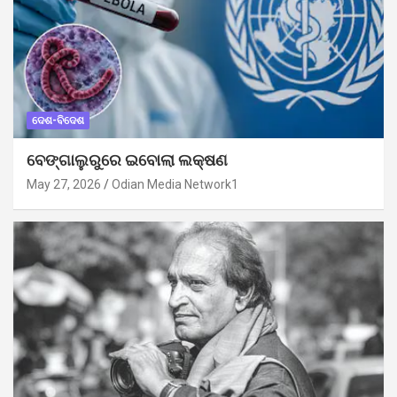
ଦେଶ-ବିଦେଶ
ବେଙ୍ଗାଲୁରୁରେ ଇବୋଲା ଲକ୍ଷଣ
May 27, 2026
Odian Media Network1