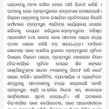
ପଣ୍ଡାଙ୍କୁ ଅଟକ ରଖିବା ବେଳେ ଆଜି ଗିରଫ କରିଛି ।
ଘଟଣାକୁ ନେଇ ବ୍ରହ୍ମପୁରରେ ଉତ୍ତେଜନା ଦେଖାଦେଇଛି।
ବିକ୍ରମ ପଣ୍ଡାଙ୍କୁ ଅଟକ ରଖାଯିବା ପ୍ରତିବାଦରେ ବିଜେଡି
କର୍ମୀମାନେ ବ୍ରହ୍ମପୁର ଏସ୍‌ପିଙ୍କ କାର୍ଯ୍ୟାଳୟ ଘେରାଉ
କରିବାକୁ ଉଦ୍ୟମ କରିଥିଲେ।ବ୍ରହ୍ମପୁରର ବରିଷ୍ଠ
ଆଇନଜୀବୀ ତଥା ଭାଜପା ନେତା ପୀତବାସ ପଣ୍ଡା ହତ୍ୟା
ଘଟଣା ପଛରେ ରହିଛି ବଡ଼ ଷଡ଼ଯନ୍ତ୍ର। ୧୫ଦିନର
ଖୋଳତାଡ଼ ପରେ ପୋଲିସ ବୁଧବାର ବ୍ରହ୍ମପୁରର ପୂର୍ବତନ
ବିଧାୟକ ବିକ୍ରମ ପଣ୍ଡା, ବ୍ରହ୍ମପୁର ମହାନଗର ନିଗମ
(ବିଇଏମ୍‌ସି)ର ପୂର୍ବତନ ମେୟର ଶିବ ଶଙ୍କର
ଦାଶ(ପିଣ୍ଟୁ)ଙ୍କ ସମେତ ୧୨ଜଣଙ୍କୁ ଗିରଫ କରି କୋର୍ଟ
ଚାଲାଣ କରିଛି। ରାଜନୈତିକ, ବ୍ୟବସାୟିକ ଓ ବ୍ୟକ୍ତିଗତ
ଶତ୍ରୁତାରୁ ପୀତବାସଙ୍କୁ ହତ୍ୟା କରାଯାଇଛି ବୋଲି
ବ୍ରହ୍ମପୁର ଏସ୍‌ପି ଡା.ସର୍ବଣା ବିବେକ ଏମ୍‌. ଖବରଦାତା
ସମ୍ମିଳନୀରେ ସୂଚନା ଦେଇଛନ୍ତି। ଏହି ଘଟଣାରେ
ବିଇଏମ୍‌ସିର ଜଣେ କର୍ପୋରେଟର, ଜଣେ ଆଇନଜୀବୀଙ୍କ