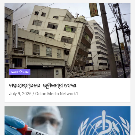
ଦେଶ-ବିଦେଶ
ମହାରାଷ୍ଟ୍ରରେ ଭୂମିକମ୍ପ ଝଟକା
July 9, 2026
Odian Media Network1