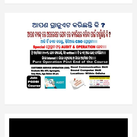
Video
Player