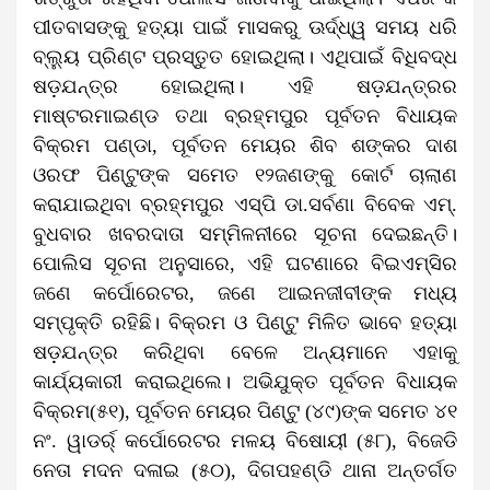
ପୀତବାସଙ୍କୁ ହତ୍ୟା ପାଇଁ ମାସକରୁ ଊର୍ଦ୍ଧ୍ୱ ସମୟ ଧରି
ବ୍ଲ୍ୟୁ ପ୍ରିଣ୍ଟ ପ୍ରସ୍ତୁତ ହୋଇଥିଲା। ଏଥିପାଇଁ ବିଧିବଦ୍ଧ
ଷଡ଼ଯନ୍ତ୍ର ହୋଇଥିଲା। ଏହି ଷଡ଼ଯନ୍ତ୍ରର
ମାଷ୍ଟରମାଇଣ୍ଡ ତଥା ବ୍ରହ୍ମପୁର ପୂର୍ବତନ ବିଧାୟକ
ବିକ୍ରମ ପଣ୍ଡା, ପୂର୍ବତନ ମେୟର ଶିବ ଶଙ୍କର ଦାଶ
ଓରଫ ପିଣ୍ଟୁଙ୍କ ସମେତ ୧୨ଜଣଙ୍କୁ କୋର୍ଟ ଚାଲାଣ
କରାଯାଇଥିବା ବ୍ରହ୍ମପୁର ଏସ୍‌ପି ଡା.ସର୍ବଣା ବିବେକ ଏମ୍‌.
ବୁଧବାର ଖବରଦାତା ସମ୍ମିଳନୀରେ ସୂଚନା ଦେଇଛନ୍ତି।
ପୋଲିସ ସୂଚନା ଅନୁସାରେ, ଏହି ଘଟଣାରେ ବିଇଏମ୍‌ସିର
ଜଣେ କର୍ପୋରେଟର, ଜଣେ ଆଇନଜୀବୀଙ୍କ ମଧ୍ୟ
ସମ୍ପୃକ୍ତି ରହିଛି। ବିକ୍ରମ ଓ ପିଣ୍ଟୁ ମିଳିତ ଭାବେ ହତ୍ୟା
ଷଡ଼ଯନ୍ତ୍ର କରିଥିବା ବେଳେ ଅନ୍ୟମାନେ ଏହାକୁ
କାର୍ଯ୍ୟକାରୀ କରାଇଥିଲେ। ଅଭିଯୁକ୍ତ ପୂର୍ବତନ ବିଧାୟକ
ବିକ୍ରମ(୫୧), ପୂର୍ବତନ ମେୟର ପିଣ୍ଟୁ (୪୯)ଙ୍କ ସମେତ ୪୧
ନଂ. ୱାଡର୍ର୍ କର୍ପୋରେଟର ମଳୟ ବିଷୋୟୀ (୫୮), ବିଜେଡି
ନେତା ମଦନ ଦଳାଇ (୫୦), ଦିଗପହଣ୍ଡି ଥାନା ଅନ୍ତର୍ଗତ