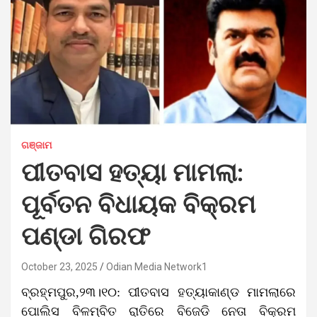
ଗଞ୍ଜାମ
ପୀତବାସ ହତ୍ୟା ମାମଲା:
ପୂର୍ବତନ ବିଧାୟକ ବିକ୍ରମ
ପଣ୍ଡା ଗିରଫ
October 23, 2025
Odian Media Network1
ବ୍ରହ୍ମପୁର,୨୩।୧୦: ପୀତବାସ ହତ୍ୟାକାଣ୍ଡ ମାମଲାରେ
ପୋଲିସ ବିଳମ୍ବିତ ରାତିରେ ବିଜେଡି ନେତା ବିକ୍ରମ