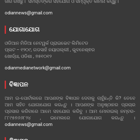
ଜାରି ରଖିଛୁ। ସମସ୍ତଙ୍କର ସହଯୋଗ ଓ ସମ୍ପୃକ୍ତି କାମନା କରୁଛୁ।
odiannews@gmail.com
ଯୋଗାଯୋଗ
ଓଡିଆନ ମିଡିଆ ନେଟୱର୍କ ପ୍ରାଇଭେଟ ଲିମିଟେଡ
ପ୍ଲଟ – ୧୨୦୯, ଗଡସାହି ନୟାପଲ୍ଲୀ , ଭୁବନେଶ୍ଵର
ଖୋର୍ଦ୍ଧା, ଓଡିଶା , ୭୫୧୦୧୨
odianmedianetwork@gmail.com
ବିଜ୍ଞାପନ
ଆମ ଇ-ପୋର୍ଟାଲରେ ଆପଣଙ୍କ ବିଜ୍ଞାପନ ଦେବାକୁ ଚାହୁଁଛନ୍ତି କି? ତେବେ
ଆମ ସହିତ ଯୋଗାଯୋଗ କରନ୍ତୁ । ଆପଣଙ୍କ ଅନୁଷ୍ଠାନର ପ୍ରଚାର
ପ୍ରସାର କରିବାରେ ଆମେ ସହଯୋଗ କରିବୁ । ଆମ ମୋବାଇଲ୍ ନମ୍ବର-
୮୮୯୫୭୬୬୮୨୪ , ଇମେଲରେ ଯୋଗାଯୋଗ କରନ୍ତୁ ।
odiannews@gmail.com