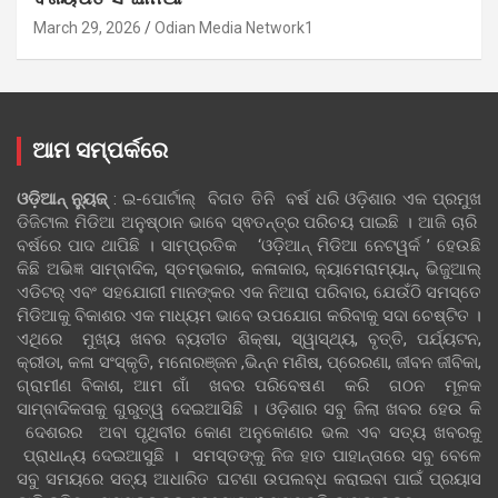
March 29, 2026
Odian Media Network1
ଆମ ସମ୍ପର୍କରେ
ଓଡ଼ିଆନ୍‍ ନ୍ୟୁଜ୍‍
: ଇ-ପୋର୍ଟାଲ୍ ବିଗତ ତିନି ବର୍ଷ ଧରି ଓଡ଼ିଶାର ଏକ ପ୍ରମୁଖ
ଡିଜିଟାଲ ମିଡିଆ ଅନୁଷ୍ଠାନ ଭାବେ ସ୍ଵତନ୍ତ୍ର ପରିଚୟ ପାଇଛି । ଆଜି ଚାରି
ବର୍ଷରେ ପାଦ ଥାପିଛି । ସାମ୍ପ୍ରତିକ ‘ଓଡ଼ିଆନ୍‍ ମିଡିଆ ନେଟୱର୍କ ’ ହେଉଛି
କିଛି ଅଭିଜ୍ଞ ସାମ୍ବାଦିକ, ସ୍ତମ୍ଭକାର, କଳାକାର, କ୍ୟାମେରାମ୍ୟାନ୍, ଭିଜୁଆଲ୍
ଏଡିଟର୍ ଏବଂ ସହଯୋଗୀ ମାନଙ୍କର ଏକ ନିଆରା ପରିବାର, ଯେଉଁଠି ସମସ୍ତେ
ମିଡିଆକୁ ବିକାଶର ଏକ ମାଧ୍ୟମ ଭାବେ ଉପଯୋଗ କରିବାକୁ ସଦା ଚେଷ୍ଟିତ ।
ଏଥିରେ ମୁଖ୍ୟ ଖବର ବ୍ୟତୀତ ଶିକ୍ଷା, ସ୍ୱାସ୍ଥ୍ୟ, ବୃତ୍ତି, ପର୍ଯ୍ୟଟନ,
କ୍ରୀଡା, କଳା ସଂସ୍କୃତି, ମନୋରଞ୍ଜନ ,ଭିନ୍ନ ମଣିଷ, ପ୍ରେରଣା, ଜୀବନ ଜୀବିକା,
ଗ୍ରାମୀଣ ବିକାଶ, ଆମ ଗାଁ ଖବର ପରିବେଷଣ କରି ଗଠନ ମୂଳକ
ସାମ୍ବାଦିକତାକୁ ଗୁରୁତ୍ୱ ଦେଇଆସିଛି । ଓଡ଼ିଶାର ସବୁ ଜିଲା ଖବର ହେଉ କି
ଦେଶରର ଅବା ପୃଥିବୀର କୋଣ ଅନୁକୋଣର ଭଲ ଏବ ସତ୍ୟ ଖବରକୁ
ପ୍ରାଧାନ୍ୟ ଦେଇଆସୁଛି । ସମସ୍ତଙ୍କୁ ନିଜ ହାତ ପାହାନ୍ତାରେ ସବୁ ବେଳେ
ସବୁ ସମୟରେ ସତ୍ୟ ଆଧାରିତ ଘଟଣା ଉପଲବ୍ଧ କରାଇବା ପାଇଁ ପ୍ରୟାସ