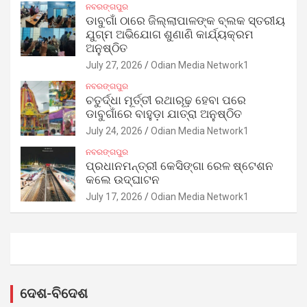
ନବରଙ୍ଗପୁର
ଡାବୁଗାଁ ଠାରେ ଜିଲ୍ଲାପାଳଙ୍କ ବ୍ଲକ ସ୍ତରୀୟ
ଯୁଗ୍ମ ଅଭିଯୋଗ ଶୁଣାଣି କାର୍ଯ୍ୟକ୍ରମ
ଅନୁଷ୍ଠିତ
July 27, 2026
Odian Media Network1
ନବରଙ୍ଗପୁର
ଚତୁର୍ଦ୍ଧା ମୂର୍ତ୍ତୀ ରଥାରୂଢ଼ ହେବା ପରେ
ଡାବୁଗାଁରେ ବାହୁଡ଼ା ଯାତ୍ରା ଅନୁଷ୍ଠିତ
July 24, 2026
Odian Media Network1
ନବରଙ୍ଗପୁର
ପ୍ରଧାନମନ୍ତ୍ରୀ କେସିଙ୍ଗା ରେଳ ଷ୍ଟେଶନ
କଲେ ଉଦ୍‌ଘାଟନ
July 17, 2026
Odian Media Network1
ଦେଶ-ବିଦେଶ