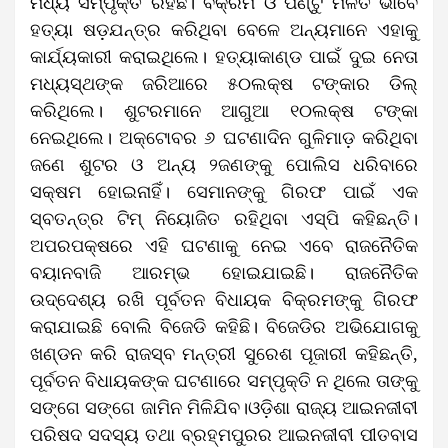
ମଧ୍ୟ ସମ୍ପୃକ୍ତି ରହିଛି। ବିକ୍ରମ ଓ ପିଣ୍ଟୁ ମିଳିତ ଭାବେ
ହତ୍ୟା ଷଡ଼ଯନ୍ତ୍ର କରିଥିବା ବେଳେ ଅନ୍ୟମାନେ ଏହାକୁ
କାର୍ଯ୍ୟକାରୀ କରାଇଥିଲେ। ହତ୍ୟାକାଣ୍ଡ ପାଇଁ ଦୁଇ ନେତା
ମଧ୍ୟସ୍ଥଙ୍କ ଜରିଆରେ ୫୦ଲକ୍ଷ ଟଙ୍କାର ଡିଲ୍‌
କରିଥିଲେ। ଶୁଟରମାନେ ଆଗୁଆ ୧୦ଲକ୍ଷ ଟଙ୍କା
ନେଇଥିଲେ। ଅକ୍ଟୋବର ୬ ଘଟଣାଦିନ ଗୁଳିମାଡ଼ କରିଥିବା
ଜଣେ ଶୁଟର ଓ ଅନ୍ୟ ୨ଜଣଙ୍କୁ ପୋଲିସ ଧରିବାରେ
ସକ୍ଷମ ହୋଇନାହିଁ। ସେମାନଙ୍କୁ ଗିରଫ ପାଇଁ ଏକ
ସ୍ବତନ୍ତ୍ର ଟିମ୍‌ ନିୟୋଜିତ ରହିଥିବା ଏସ୍‌ପି କହିଛନ୍ତି।
ଅପରପକ୍ଷରେ ଏହି ଘଟଣାକୁ ନେଇ ଏବେ ରାଜନୈତିକ
ବୟାନବାଜି ଆରମ୍ଭ ହୋଇଯାଇଛି। ରାଜନୈତିକ
ଉଦ୍ଦେଶ୍ୟ ରଖି ପୂର୍ବତନ ବିଧାୟକ ବିକ୍ରମଙ୍କୁ ଗିରଫ
କରାଯାଇଛି ବୋଲି ବିଜେଡି କହିଛି। ବିଜେଡିର ଅଭିଯୋଗକୁ
ଖଣ୍ଡନ କରି ରାଜସ୍ବ ମନ୍ତ୍ରୀ ସୁରେଶ ପୂଜାରୀ କହିଛନ୍ତି,
ପୂର୍ବତନ ବିଧାୟକଙ୍କ ଘଟଣାରେ ସମ୍ପୃକ୍ତି ନ ଥିଲେ ତାଙ୍କୁ
ସଙ୍ଗେ ସଙ୍ଗେ ଜାମିନ ମିଳିଯିବ।ଓଡ଼ିଶା ରାଜ୍ୟ ଆଇନଜୀବୀ
ପରିଷଦ ସଦସ୍ୟ ତଥା ବ୍ରହ୍ମପୁରର ଆଇନଜୀବୀ ପୀତବାସ