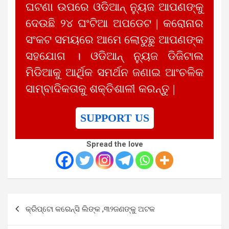
ଘଟଣା ଉପରେ ଓଡିଆନ୍ ନ୍ୟୁଜ ଆପଣଙ୍କୁ
ଦେଉଛି ୨୪ ଘଂଟିଆ ଅପଡେଟ | କରୋନାର
ସଂକଟ ସମୟରେ ଆମେ ଲୋଡୁଛୁ ଆପଣଙ୍କ
ସହଯୋଗ । ଓଡିଆନ୍ ନ୍ୟୁଜ ଡିଜିଟାଲ
ମିଡିଆକୁ ଆର୍ଥିକ ସମର୍ଥନ ଜଣାଇ ଆଂଚଳିକ
ସାମ୍ବାଦିକତାକୁ ଶକ୍ତିଶାଳୀ କରନ୍ତୁ |
SUPPORT US
Spread the love
Post
କ୍ରିପ୍ଟୋ କରେନ୍ସି ଲିଙ୍କ ,୩୨ଜଣଙ୍କୁ ଅଟକ
navigation