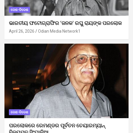
ଦେଶ-ବିଦେଶ
ଭାରତୀୟ ଫଟୋଗ୍ରାଫିର ‘ଜନକ’ ରଘୁ ରାୟଙ୍କ ପରଲୋକ
April 26, 2026
Odian Media Network1
ଦେଶ-ବିଦେଶ
ପରଲୋକରେ ରେମଣ୍ଡର ପୂର୍ବତନ ଚେୟାରମ୍ୟାନ୍
ବିଜୟପତ ସିଂଘାନିଆ