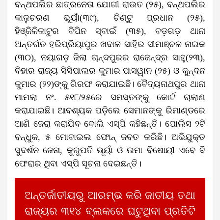
ବନ୍ଥପଲିର ଛାତ୍ରନେତା ଯୋଗୀ ରାଉତ (୨୫), ବନ୍ଥପଲିର
କାଳୁଚରଣ ଭୂୟାଁ(୩୯), ଚିଣ୍ଟୁ ପ୍ରଧାନ (୨୫),
ହିଞ୍ଜିଳିକାଟୁର ବିପିନ ସ୍ବାଇଁ (୩୫), ବଡ଼ଗଡ଼ ଥାନା
ଅନ୍ତର୍ଗତ ହରିପ୍ରିୟାପୁର ଖଦାଳ ସାହିର ସୀମାଞ୍ଚଳ ନାଇକ
(୩୦), ନୟାଗଡ଼ ଜିଲା ଚାନ୍ଦପୁରର ରାଜେନ୍ଦ୍ର ସାହୁ(୨୩),
ବିହାର ରାଜ୍ୟ ସିସିପାଲର କୁମାର ପାସୱାନ (୨୫) ଓ କୁନ୍ଦନ
କୁମାର (୨୨)ଙ୍କୁ ଗିରଫ କରାଯାଇଛି। ବୈଦ୍ୟନାଥପୁର ଥାନା
ମାମଲା ନଂ. ୫୧୮/୨୫ରେ ସମସ୍ତଙ୍କୁ କୋର୍ଟ ଚାଲାଣ
କରାଯାଇଛି। ଆବଶ୍ୟକ ପଡ଼ିଲେ ସେମାନଙ୍କୁ ରିମାଣ୍ଡରେ
ଆଣି ଜେରା କରାଯିବ ବୋଲି ଏସ୍‌ପି କହିଛନ୍ତି। ପୋଲିସ ୨ଟି
ବନ୍ଧୁକ, ୫ ମୋବାଇଲ ଫୋନ୍‌ ଜବତ କରିଛି। ଅଭିଯୁକ୍ତ
ସୁଦର୍ଶନ ଜେନା, କୁରୁପତି ଭୂୟାଁ ଓ ଉମା ବିଷୋୟୀ ଏବେ ବି
ଫେରାର ଥିବା ଏସ୍‌ପି ସୂଚନା ଦେଇଛନ୍ତି।
ଅନ୍ତର୍ଜାତୀୟରୁ ଆରମ୍ଭ କରି ଜାତୀୟ ତଥା
ରାଜ୍ୟର ୩୧୪ ବ୍ଲକରେ ଘଟୁଥିବା ପ୍ରତିଟି