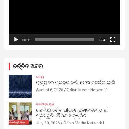
00:00
12:41
ଚର୍ଚ୍ଚିତ ଖବର
ରାଜ୍ୟ
ରାଜ୍ୟରେ ପ୍ରବଳ ବର୍ଷା ନେଇ ସତର୍କତା ଜାରି
August 6, 2026
Odian Media Network1
ନବରଙ୍ଗପୁର
କେଲିଆ ଶୈବ ପୀଠରେ ବୋଲବମ ପାଇଁ
ପ୍ରସ୍ତୁତି ବୈଠକ ଅନୁଷ୍ଠିତ
July 30, 2026
Odian Media Network1