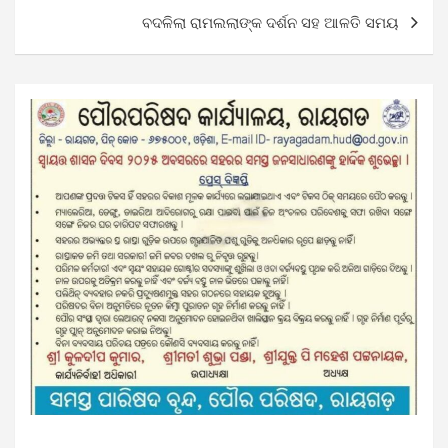
ବଦଳିଲା ରାମଲଲାଙ୍କ ଦର୍ଶନ ସହ ଆଳତି ସମୟ