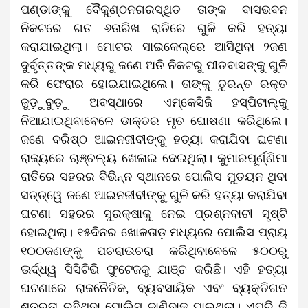
ପଣ୍ଡାଙ୍କୁ ବୈକୁଣ୍ଠନଗରସ୍ଥିତ ତାଙ୍କ ବାସଭବନ
ନିକଟରେ ଗତ ୬ତାରିଖ ରାତିରେ ଗୁଳି କରି ହତ୍ୟା
କରାଯାଇଥିଲା। ମୋଟର ସାଇକେଲ୍‌ରେ ଆସିଥିବା ୨ଜଣ
ଦୁର୍ବୃତ୍ତଙ୍କ ମଧ୍ୟରୁ ଜଣେ ଅତି ନିକଟରୁ ପୀତବାସଙ୍କୁ ଗୁଳି
କରି ଫେରାର ହୋଇଯାଇଥିଲେ। ତାଙ୍କୁ ତୁରନ୍ତ ରକ୍ତ
ଜୁଡ଼ୁବୁଡ଼ୁ ଅବସ୍ଥାରେ ଏମ୍‌କେସିଜି ହସ୍ପିଟାଲ୍‌କୁ
ନିଆଯାଇଥିବାବେଳେ ଡାକ୍ତର ମୃତ ଘୋଷଣା କରିଥିଲେ।
ଜଣେ ବରିଷ୍ଠ ଆଇନଜୀବୀଙ୍କୁ ହତ୍ୟା କରାଯିବା ଘଟଣା
ରାଜ୍ୟରେ ଚାଞ୍ଚଲ୍ୟ ଖେଳାଇ ଦେଇଥିଲା। କୁମାରପୂର୍ଣ୍ଣିମା
ରାତିରେ ସହରର ବିଭିନ୍ନ ସ୍ଥାନରେ ପୋଲିସ ମୁତୟନ ଥିବା
ସତ୍ତ୍ୱେ ଜଣେ ଆଇନଜୀବୀଙ୍କୁ ଗୁଳି କରି ହତ୍ୟା କରାଯିବା
ଘଟଣା ସହରର ସୁରକ୍ଷାକୁ ନେଇ ପ୍ରଶ୍ନବାଚୀ ସୃଷ୍ଟି
ହୋଇଥିଲା। ୧୫ଦିନର ଖୋଳତାଡ଼ ମଧ୍ୟରେ ପୋଲିସ ପ୍ରାୟ
୧୦୦ଜଣଙ୍କୁ ପଚରାଉଚରା କରିଥିବାବେଳେ ୫୦୦ରୁ
ଊର୍ଦ୍ଧ୍ୱ ସିସିଟିଭି ଫୁଟେଜକୁ ଯାଞ୍ଚ କରିଛି। ଏହି ହତ୍ୟା
ଘଟଣାରେ ରାଜନୈତିକ, ବ୍ୟବସାୟିକ ଏବଂ ବ୍ୟକ୍ତିଗତ
ଶତ୍ରୁତା ରହିଥିବା ପୋଲିସ ଜାଣିବାକୁ ପାଇଥିଲା। ଏପରି କି