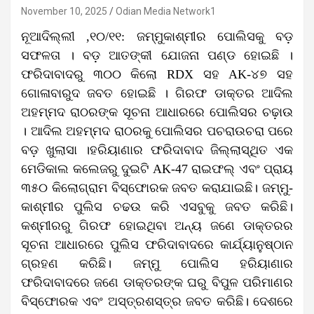
November 10, 2025
Odian Media Network1
ନୂଆଦିଲ୍ଲୀ ,୧୦/୧୧: ଜମ୍ମୁକାଶ୍ମୀର ପୋଲିସକୁ ବଡ଼
ସଫଳତା । ବଡ଼ ଆତଙ୍କୀ ଯୋଜନା ପଣ୍ଡ ହୋଇଛି ।
ଫରିଦାବାଦରୁ ୩୦୦ କିଲୋ RDX ସହ AK-୪୭ ସହ
ଗୋଳାବାରୁଦ ଜବତ ହୋଇଛି । ଗିରଫ ଡାକ୍ତର ଆଦିଲ
ଅହମ୍ମଦ ରାଠରଙ୍କ ସୂଚନା ଆଧାରରେ ପୋଲିସର ଚଢ଼ାଉ
। ଆଦିଲ ଅହମ୍ମଦ ରାଠରକୁ ପୋଲିସର ପଚରାଉଚରା ପରେ
ବଡ଼ ଖୁଲାସା ।ହରିୟାଣାର ଫରିଦାବାଦ ଜିଲ୍ଲାସ୍ଥିତ ଏକ
ମେଡିକାଲ କଲେଜରୁ ଦୁଇଟି AK-47 ରାଇଫଲ୍ ଏବଂ ପ୍ରାୟ
୩୫୦ କିଲୋଗ୍ରାମ ବିସ୍ଫୋରକ ଜବତ କରାଯାଇଛି। ଜମ୍ମୁ-
କାଶ୍ମୀର ପୁଲିସ ଚଢଉ କରି ଏସବୁକୁ ଜବତ କରିଛି।
କଶ୍ମୀରରୁ ଗିରଫ ହୋଇଥିବା ଅନ୍ୟ ଜଣେ ଡାକ୍ତରର
ସୂଚନା ଆଧାରରେ ପୁଲିସ ଫରିଦାବାଦରେ କାର୍ଯ୍ୟାନୁଷ୍ଠାନ
ଗ୍ରହଣ କରିଛି। ଜମ୍ମୁ ପୋଲିସ ହରିୟାଣାର
ଫରିଦାବାଦରେ ଜଣେ ଡାକ୍ତରଙ୍କ ଘରୁ ବିପୁଳ ପରିମାଣର
ବିସ୍ଫୋରକ ଏବଂ ଅସ୍ତ୍ରଶସ୍ତ୍ର ଜବତ କରିଛି। ଦେଶରେ