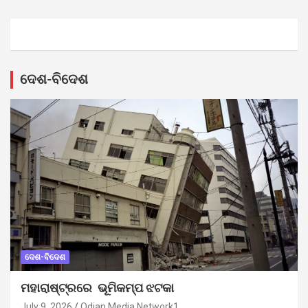
ଦେଶ-ବିଦେଶ
ଦେଶ-ବିଦେଶ
ମହାରାଷ୍ଟ୍ରରେ ଭୂମିକମ୍ପ ଝଟକା
July 9, 2026
Odian Media Network1