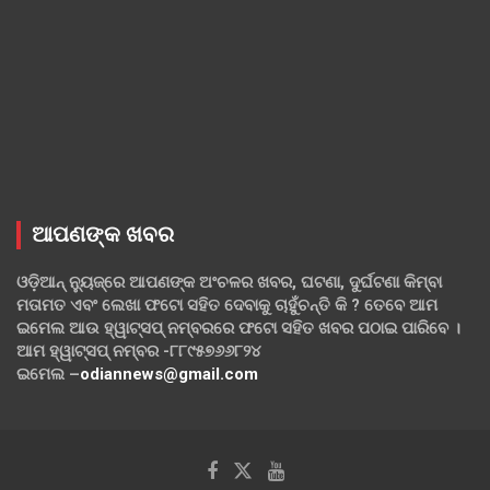
ଆପଣଙ୍କ ଖବର
ଓଡ଼ିଆନ୍ ନ୍ୟୁଜ୍‌ରେ ଆପଣଙ୍କ ଅଂଚଳର ଖବର, ଘଟଣା, ଦୁର୍ଘଟଣା କିମ୍ବା
ମତାମତ ଏବଂ ଲେଖା ଫଟୋ ସହିତ ଦେବାକୁ ଚାହୁଁଚନ୍ତି କି ? ତେବେ ଆମ
ଇମେଲ ଆଉ ହ୍ୱାଟ୍‌ସପ୍ ନମ୍ବରରେ ଫଟୋ ସହିତ ଖବର ପଠାଇ ପାରିବେ ।
ଆମ ହ୍ୱାଟ୍‌ସପ୍ ନମ୍ବର -୮୮୯୫୭୬୬୮୨୪
ଇମେଲ –
odiannews@gmail.com