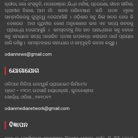
କ୍ରୀଡା, କଳା ସଂସ୍କୃତି, ମନୋରଞ୍ଜନ ,ଭିନ୍ନ ମଣିଷ, ପ୍ରେରଣା, ଜୀବନ ଜୀବିକା,
ଗ୍ରାମୀଣ ବିକାଶ, ଆମ ଗାଁ ଖବର ପରିବେଷଣ କରି ଗଠନ ମୂଳକ
ସାମ୍ବାଦିକତାକୁ ଗୁରୁତ୍ୱ ଦେଇଆସିଛି । ଓଡ଼ିଶାର ସବୁ ଜିଲା ଖବର ହେଉ କି
ଦେଶରର ଅବା ପୃଥିବୀର କୋଣ ଅନୁକୋଣର ଭଲ ଏବ ସତ୍ୟ ଖବରକୁ
ପ୍ରାଧାନ୍ୟ ଦେଇଆସୁଛି । ସମସ୍ତଙ୍କୁ ନିଜ ହାତ ପାହାନ୍ତାରେ ସବୁ ବେଳେ
ସବୁ ସମୟରେ ସତ୍ୟ ଆଧାରିତ ଘଟଣା ଉପଲବ୍ଧ କରାଇବା ପାଇଁ ପ୍ରୟାସ
ଜାରି ରଖିଛୁ। ସମସ୍ତଙ୍କର ସହଯୋଗ ଓ ସମ୍ପୃକ୍ତି କାମନା କରୁଛୁ।
odiannews@gmail.com
ଯୋଗାଯୋଗ
ଓଡିଆନ ମିଡିଆ ନେଟୱର୍କ ପ୍ରାଇଭେଟ ଲିମିଟେଡ
ପ୍ଲଟ – ୧୨୦୯, ଗଡସାହି ନୟାପଲ୍ଲୀ , ଭୁବନେଶ୍ଵର
ଖୋର୍ଦ୍ଧା, ଓଡିଶା , ୭୫୧୦୧୨
odianmedianetwork@gmail.com
ବିଜ୍ଞାପନ