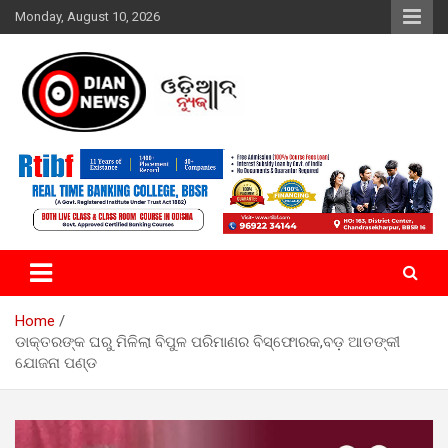
Skip
Monday, August 10, 2026
to
content
ସାରା ଦୁନିଆର ଖବର ଆପଣଙ୍କ ହାତମୁଠାରେ…
ଓଡିଆନ୍ ନ୍ୟୁଜ
Home
ଡାକ୍ତରଙ୍କ ଘରୁ ମିଳିଲା ବିପୁଳ ପରିମାଣର ବିସ୍ଫୋରକ,ବଡ଼ ଆତଙ୍କୀ
ଯୋଜନା ପଣ୍ଡ