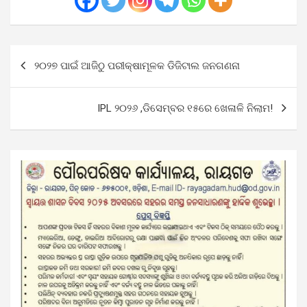
Post
୨୦୨୭ ପାଇଁ ଆଜିଠୁ ପରୀକ୍ଷାମୂଳକ ଡିଜିଟାଲ ଜନଗଣନା
navigation
IPL ୨୦୨୬ ,ଡିସେମ୍ବର ୧୫ରେ ଖେଳାଳି ନିଲାମ!