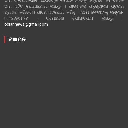
ଆମ ଇ-ପୋର୍ଟାଲରେ ଆପଣଙ୍କ ବିଜ୍ଞାପନ ଦେବାକୁ ଚାହୁଁଛନ୍ତି କି? ତେବେ
ଆମ ସହିତ ଯୋଗାଯୋଗ କରନ୍ତୁ । ଆପଣଙ୍କ ଅନୁଷ୍ଠାନର ପ୍ରଚାର
ପ୍ରସାର କରିବାରେ ଆମେ ସହଯୋଗ କରିବୁ । ଆମ ମୋବାଇଲ୍ ନମ୍ବର-
୮୮୯୫୭୬୬୮୨୪ , ଇମେଲରେ ଯୋଗାଯୋଗ କରନ୍ତୁ ।
odiannews@gmail.com
ବିଜ୍ଞାପନ