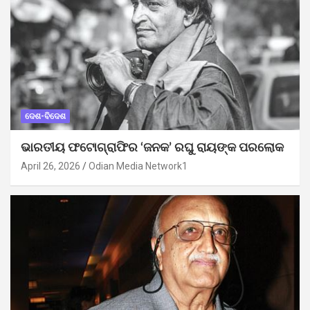
ଦେଶ-ବିଦେଶ
ଭାରତୀୟ ଫଟୋଗ୍ରାଫିର ‘ଜନକ’ ରଘୁ ରାୟଙ୍କ ପରଲୋକ
April 26, 2026
Odian Media Network1