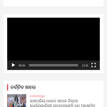
Video
Player
00:00
12:41
ଚର୍ଚ୍ଚିତ ଖବର
ନବରଙ୍ଗପୁର
କ୍ଷତ୍ରିୟ ଧାକଡ ସମାଜ ଜିଲ୍ଲା
କାର୍ଯ୍ୟକାରିଣୀ ପାପଡାହାଣ୍ଡି ରେ ଅନୁଷ୍ଠିତ