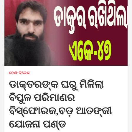
ଦେଶ-ବିଦେଶ
ଡାକ୍ତରଙ୍କ ଘରୁ ମିଳିଲା
ବିପୁଳ ପରିମାଣର
ବିସ୍ଫୋରକ,ବଡ଼ ଆତଙ୍କୀ
ଯୋଜନା ପଣ୍ଡ