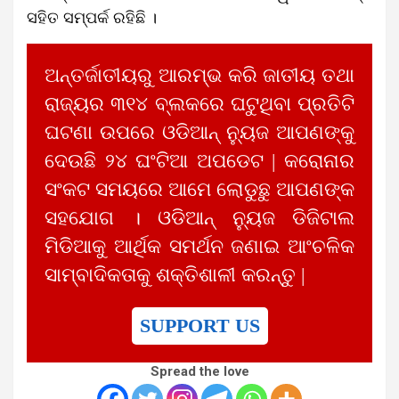
ସହିତ ସମ୍ପର୍କ ରହିଛି ।
ଅନ୍ତର୍ଜାତୀୟରୁ ଆରମ୍ଭ କରି ଜାତୀୟ ତଥା
ରାଜ୍ୟର ୩୧୪ ବ୍ଲକରେ ଘଟୁଥିବା ପ୍ରତିଟି
ଘଟଣା ଉପରେ ଓଡିଆନ୍ ନ୍ୟୁଜ ଆପଣଙ୍କୁ
ଦେଉଛି ୨୪ ଘଂଟିଆ ଅପଡେଟ | କରୋନାର
ସଂକଟ ସମୟରେ ଆମେ ଲୋଡୁଛୁ ଆପଣଙ୍କ
ସହଯୋଗ । ଓଡିଆନ୍ ନ୍ୟୁଜ ଡିଜିଟାଲ
ମିଡିଆକୁ ଆର୍ଥିକ ସମର୍ଥନ ଜଣାଇ ଆଂଚଳିକ
ସାମ୍ବାଦିକତାକୁ ଶକ୍ତିଶାଳୀ କରନ୍ତୁ |
SUPPORT US
Spread the love