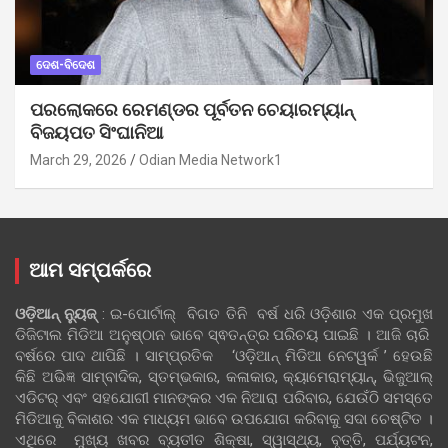
ଦେଶ-ବିଦେଶ
ପରଲୋକରେ ରେମଣ୍ଡର ପୂର୍ବତନ ଚେୟାରମ୍ୟାନ୍
ବିଜୟପତ ସିଂଘାନିଆ
March 29, 2026
Odian Media Network1
ଆମ ସମ୍ପର୍କରେ
ଓଡ଼ିଆନ୍‍ ନ୍ୟୁଜ୍‍
: ଇ-ପୋର୍ଟାଲ୍ ବିଗତ ତିନି ବର୍ଷ ଧରି ଓଡ଼ିଶାର ଏକ ପ୍ରମୁଖ
ଡିଜିଟାଲ ମିଡିଆ ଅନୁଷ୍ଠାନ ଭାବେ ସ୍ଵତନ୍ତ୍ର ପରିଚୟ ପାଇଛି । ଆଜି ଚାରି
ବର୍ଷରେ ପାଦ ଥାପିଛି । ସାମ୍ପ୍ରତିକ ‘ଓଡ଼ିଆନ୍‍ ମିଡିଆ ନେଟୱର୍କ ’ ହେଉଛି
କିଛି ଅଭିଜ୍ଞ ସାମ୍ବାଦିକ, ସ୍ତମ୍ଭକାର, କଳାକାର, କ୍ୟାମେରାମ୍ୟାନ୍, ଭିଜୁଆଲ୍
ଏଡିଟର୍ ଏବଂ ସହଯୋଗୀ ମାନଙ୍କର ଏକ ନିଆରା ପରିବାର, ଯେଉଁଠି ସମସ୍ତେ
ମିଡିଆକୁ ବିକାଶର ଏକ ମାଧ୍ୟମ ଭାବେ ଉପଯୋଗ କରିବାକୁ ସଦା ଚେଷ୍ଟିତ ।
ଏଥିରେ ମୁଖ୍ୟ ଖବର ବ୍ୟତୀତ ଶିକ୍ଷା, ସ୍ୱାସ୍ଥ୍ୟ, ବୃତ୍ତି, ପର୍ଯ୍ୟଟନ,