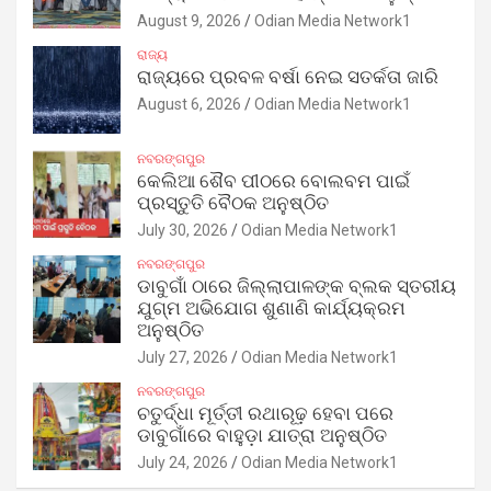
August 9, 2026
Odian Media Network1
ରାଜ୍ୟ
ରାଜ୍ୟରେ ପ୍ରବଳ ବର୍ଷା ନେଇ ସତର୍କତା ଜାରି
August 6, 2026
Odian Media Network1
ନବରଙ୍ଗପୁର
କେଲିଆ ଶୈବ ପୀଠରେ ବୋଲବମ ପାଇଁ
ପ୍ରସ୍ତୁତି ବୈଠକ ଅନୁଷ୍ଠିତ
July 30, 2026
Odian Media Network1
ନବରଙ୍ଗପୁର
ଡାବୁଗାଁ ଠାରେ ଜିଲ୍ଲାପାଳଙ୍କ ବ୍ଲକ ସ୍ତରୀୟ
ଯୁଗ୍ମ ଅଭିଯୋଗ ଶୁଣାଣି କାର୍ଯ୍ୟକ୍ରମ
ଅନୁଷ୍ଠିତ
July 27, 2026
Odian Media Network1
ନବରଙ୍ଗପୁର
ଚତୁର୍ଦ୍ଧା ମୂର୍ତ୍ତୀ ରଥାରୂଢ଼ ହେବା ପରେ
ଡାବୁଗାଁରେ ବାହୁଡ଼ା ଯାତ୍ରା ଅନୁଷ୍ଠିତ
July 24, 2026
Odian Media Network1