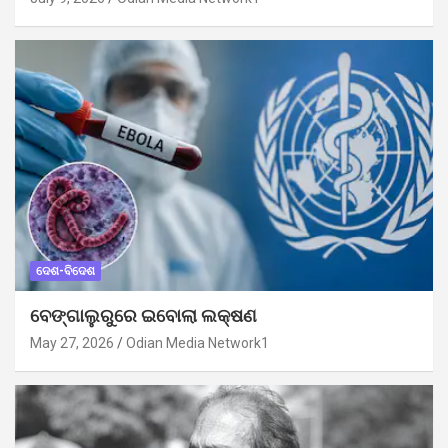
ଦେଶ-ବିଦେଶ
ବେଙ୍ଗାଲୁରୁରେ ଇବୋଲା ଲକ୍ଷଣ
May 27, 2026
Odian Media Network1