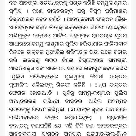
ବଡ ଆତଙ୍କୀ ଷଡଯନ୍ତ୍ରକୁ ପଣ୍ଡ କରିଛି ଜମ୍ମୁକାଶ୍ମୀର
ପୁଲିସ । ଜଣେ ଡାକ୍ତରଙ୍କ ଘରୁ ବିପୁଳ ପରିମାଣର
ବିସ୍ଫୋରକ ଜବତ କରିଛି । ଆତଙ୍କବାଦୀ ସଂଗଠନ ଜୈଶ-
ଏ-ମହମ୍ମଦ ସହିତ ଲିଙ୍କ୍‌ ସନ୍ଦେହରେ ଗିରଫ ହୋଇଥିବା
ଅଭିଯୁକ୍ତ ଡାକ୍ତର ଆଦିଲ ଅହମ୍ମଦ ରାଠରଙ୍କ ସୂଚନା
ଆଧାରରେ ଜମ୍ମୁ କାଶ୍ମୀର ପୁଲିସ ହରିୟାଣାର ଫରିଦାବାଦ
ଜିଲାରେ ଡାକ୍ତର ମୁଫାଜିଲ ଶକିଲଙ୍କ ଭଡା ଘରେ ଚଢାଉ
କରି ଲକରରୁ ୩୦୦ କିଲୋ ବିସ୍ଫୋରକ ସାମଗ୍ରୀ
ଆରଡିଏକ୍ସ ଏବଂ ଏକେ-୪୭ ସହ ଗୋଳାବାରୁଦ ଜବତ କରିଛି
।ପୁଲିସ ପରିଦାବାଦରେ ପୁଲୱାମା ନିବାସୀ ଡାକ୍ତର
ମୁଫାଜିଲ ଶକିଲଙ୍କୁ ଗିରଫ କରିଛି । ଅନ୍ୟ ଡାକ୍ତର
ଫେରାର ହୋଇଛନ୍ତି । ପୂର୍ବରୁ ଜାମ୍ମୁ-କଶ୍ମୀର ପୁଲିସ
ଅନନ୍ତନାଗର ବାସିନ୍ଦା ଡାକ୍ତର ଆଦିଲ ଅହମ୍ମଦ
ରାଠରଙ୍କୁ ଗିରଫ କରିଥିଲା । ଯାହାଙ୍କ ସୂଚନା ଆଧାରରେ
ଫରିଦାବାଦରେ ଚଢାଉ କରାଯାଇଥିଲା । ପ୍ରାଥମିକ
ତଦନ୍ତରୁ ଜଣାପଡିଛି ଯେ ଏହି ତିନି ଜଣ ଡାକ୍ତରଙ୍କର
ଆତଙ୍କବାଦୀ ସଂଗଠନ ଅନସାର ଘଜୱାତ-ଉଲ-ହିନ୍ଦ