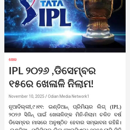
ଖେଳ
IPL ୨୦୨୬ ,ଡିସେମ୍ବର
୧୫ରେ ଖେଳାଳି ନିଲାମ!
November 10, 2025
Odian Media Network1
ନୂଆଦିଲ୍ଲୀ,୯।୧୧: ଇଣ୍ଡିଆନ୍ ପ୍ରିମିୟର ଲିଗ୍ (IPL)
୨୦୨୬ ସିଜିନ୍ ପାଇଁ ଖେଳାଳିଙ୍କ ମିନି-ନିଲାମ ଚଳିତ ବର୍ଷ
ଡିସେମ୍ବର ମାସରେ ଅନୁଷ୍ଠିତ ହେବାର ସମ୍ଭାବନା ରହିଛି।