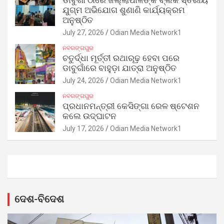
ଡାବୁଗାଁ ଠାରେ ଜିଲ୍ଲାପାଳଙ୍କ ବ୍ଲକ ସ୍ତରୀୟ
ଯୁଗ୍ମ ଅଭିଯୋଗ ଶୁଣାଣି କାର୍ଯ୍ୟକ୍ରମ
ଅନୁଷ୍ଠିତ
July 27, 2026
Odian Media Network1
ନବରଙ୍ଗପୁର
ଚତୁର୍ଦ୍ଧା ମୂର୍ତ୍ତୀ ରଥାରୂଢ଼ ହେବା ପରେ
ଡାବୁଗାଁରେ ବାହୁଡ଼ା ଯାତ୍ରା ଅନୁଷ୍ଠିତ
July 24, 2026
Odian Media Network1
ନବରଙ୍ଗପୁର
ପ୍ରଧାନମନ୍ତ୍ରୀ କେସିଙ୍ଗା ରେଳ ଷ୍ଟେଶନ
କଲେ ଉଦ୍‌ଘାଟନ
July 17, 2026
Odian Media Network1
ଦେଶ-ବିଦେଶ