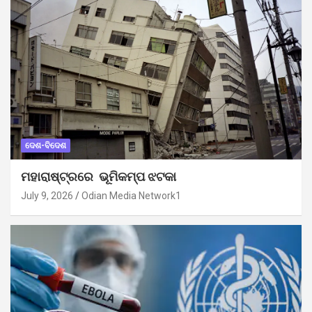
ଦେଶ-ବିଦେଶ
ମହାରାଷ୍ଟ୍ରରେ ଭୂମିକମ୍ପ ଝଟକା
July 9, 2026
Odian Media Network1