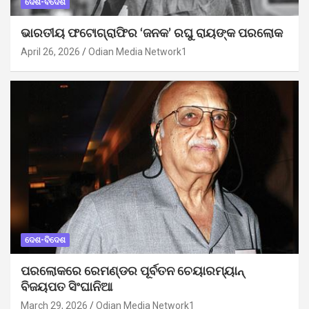
ଦେଶ-ବିଦେଶ
ଭାରତୀୟ ଫଟୋଗ୍ରାଫିର ‘ଜନକ’ ରଘୁ ରାୟଙ୍କ ପରଲୋକ
April 26, 2026
Odian Media Network1
ଦେଶ-ବିଦେଶ
ପରଲୋକରେ ରେମଣ୍ଡର ପୂର୍ବତନ ଚେୟାରମ୍ୟାନ୍
ବିଜୟପତ ସିଂଘାନିଆ
March 29, 2026
Odian Media Network1