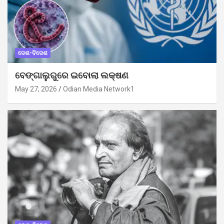
ଦେଶ-ବିଦେଶ
ବେଙ୍ଗାଲୁରୁରେ ଇବୋଲା ଲକ୍ଷଣ
May 27, 2026
Odian Media Network1