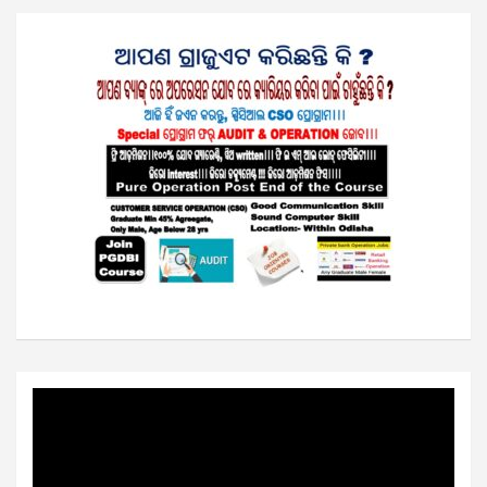
Video
Player