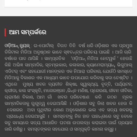
ଆମ ସମ୍ପର୍କରେ
ଓଡ଼ିଆନ୍‍ ନ୍ୟୁଜ୍‍
: ଇ-ପୋର୍ଟାଲ୍ ବିଗତ ତିନି ବର୍ଷ ଧରି ଓଡ଼ିଶାର ଏକ ପ୍ରମୁଖ
ଡିଜିଟାଲ ମିଡିଆ ଅନୁଷ୍ଠାନ ଭାବେ ସ୍ଵତନ୍ତ୍ର ପରିଚୟ ପାଇଛି । ଆଜି ଚାରି
ବର୍ଷରେ ପାଦ ଥାପିଛି । ସାମ୍ପ୍ରତିକ ‘ଓଡ଼ିଆନ୍‍ ମିଡିଆ ନେଟୱର୍କ ’ ହେଉଛି
କିଛି ଅଭିଜ୍ଞ ସାମ୍ବାଦିକ, ସ୍ତମ୍ଭକାର, କଳାକାର, କ୍ୟାମେରାମ୍ୟାନ୍, ଭିଜୁଆଲ୍
ଏଡିଟର୍ ଏବଂ ସହଯୋଗୀ ମାନଙ୍କର ଏକ ନିଆରା ପରିବାର, ଯେଉଁଠି ସମସ୍ତେ
ମିଡିଆକୁ ବିକାଶର ଏକ ମାଧ୍ୟମ ଭାବେ ଉପଯୋଗ କରିବାକୁ ସଦା ଚେଷ୍ଟିତ ।
ଏଥିରେ ମୁଖ୍ୟ ଖବର ବ୍ୟତୀତ ଶିକ୍ଷା, ସ୍ୱାସ୍ଥ୍ୟ, ବୃତ୍ତି, ପର୍ଯ୍ୟଟନ,
କ୍ରୀଡା, କଳା ସଂସ୍କୃତି, ମନୋରଞ୍ଜନ ,ଭିନ୍ନ ମଣିଷ, ପ୍ରେରଣା, ଜୀବନ ଜୀବିକା,
ଗ୍ରାମୀଣ ବିକାଶ, ଆମ ଗାଁ ଖବର ପରିବେଷଣ କରି ଗଠନ ମୂଳକ
ସାମ୍ବାଦିକତାକୁ ଗୁରୁତ୍ୱ ଦେଇଆସିଛି । ଓଡ଼ିଶାର ସବୁ ଜିଲା ଖବର ହେଉ କି
ଦେଶରର ଅବା ପୃଥିବୀର କୋଣ ଅନୁକୋଣର ଭଲ ଏବ ସତ୍ୟ ଖବରକୁ
ପ୍ରାଧାନ୍ୟ ଦେଇଆସୁଛି । ସମସ୍ତଙ୍କୁ ନିଜ ହାତ ପାହାନ୍ତାରେ ସବୁ ବେଳେ
ସବୁ ସମୟରେ ସତ୍ୟ ଆଧାରିତ ଘଟଣା ଉପଲବ୍ଧ କରାଇବା ପାଇଁ ପ୍ରୟାସ
ଜାରି ରଖିଛୁ। ସମସ୍ତଙ୍କର ସହଯୋଗ ଓ ସମ୍ପୃକ୍ତି କାମନା କରୁଛୁ।