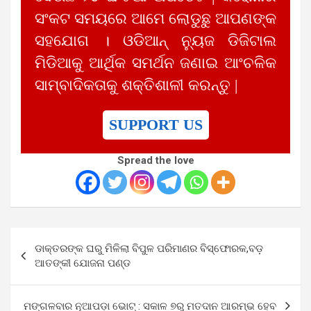
ସଂକଟ ସମୟରେ ଆମେ ଲୋଡୁଛୁ ଆପଣଙ୍କ
ସହଯୋଗ । ଓଡିଆନ୍ ନ୍ୟୁଜ ଡିଜିଟାଲ
ମିଡିଆକୁ ଆର୍ଥିକ ସମର୍ଥନ ଜଣାଇ ଆଂଚଳିକ
ସାମ୍ବାଦିକତାକୁ ଶକ୍ତିଶାଳୀ କରନ୍ତୁ |
SUPPORT US
Spread the love
Post
ଡାକ୍ତରଙ୍କ ଘରୁ ମିଳିଲା ବିପୁଳ ପରିମାଣର ବିସ୍ଫୋରକ,ବଡ଼
navigation
ଆତଙ୍କୀ ଯୋଜନା ପଣ୍ଡ
ମଙ୍ଗଳବାର ନୂଆପଡ଼ା ଭୋଟ୍ : ସକାଳ ୭ରୁ ମତଦାନ ଆରମ୍ଭ ହେବ