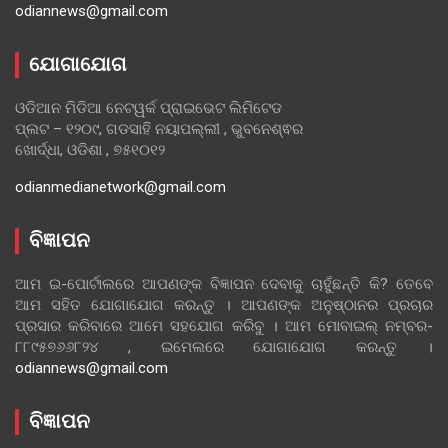
odiannews@gmail.com
ଯୋଗାଯୋଗ
ଓଡିଆନ ମିଡିଆ ନେଟୱର୍କ ପ୍ରାଇଭେଟ ଲିମିଟେଡ
ପ୍ଲଟ – ୧୨୦୯, ଗଡସାହି ନୟାପଲ୍ଲୀ , ଭୁବନେଶ୍ଵର
ଖୋର୍ଦ୍ଧା, ଓଡିଶା , ୭୫୧୦୧୨
odianmedianetwork@gmail.com
ବିଜ୍ଞାପନ
ଆମ ଇ-ପୋର୍ଟାଲରେ ଆପଣଙ୍କ ବିଜ୍ଞାପନ ଦେବାକୁ ଚାହୁଁଛନ୍ତି କି? ତେବେ
ଆମ ସହିତ ଯୋଗାଯୋଗ କରନ୍ତୁ । ଆପଣଙ୍କ ଅନୁଷ୍ଠାନର ପ୍ରଚାର
ପ୍ରସାର କରିବାରେ ଆମେ ସହଯୋଗ କରିବୁ । ଆମ ମୋବାଇଲ୍ ନମ୍ବର-
୮୮୯୫୭୬୬୮୨୪ , ଇମେଲରେ ଯୋଗାଯୋଗ କରନ୍ତୁ ।
odiannews@gmail.com
ବିଜ୍ଞାପନ