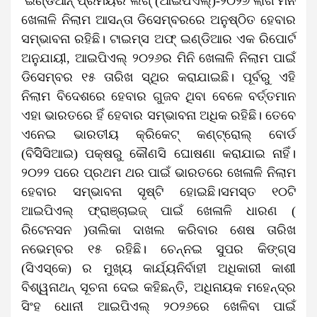
ଇଣ୍ଡିଆନ୍ ପ୍ରିମିୟର ଲିଗ୍ (ଆଇପିଏଲ୍‌)-୨୦୨୬ ଲାଗି ମିନି
ଖେଳାଳି ନିଲାମ ଆସନ୍ତା ଡିସେମ୍ବରରେ ଅନୁଷ୍ଠିତ ହେବାର
ସମ୍ଭାବନା ରହିଛି। ଟାଇମ୍‌ସ ଅଫ୍ ଇଣ୍ଡିଆର ଏକ ରିପୋର୍ଟ
ଅନୁଯାୟୀ, ଆଇପିଏଲ୍ ୨୦୨୬ର ମିନି ଖେଳାଳି ନିଲାମ ପାଇଁ
ଡିସେମ୍ବର ୧୫ ତାରିଖ ସ୍ଥିର କରାଯାଇଛି। ପୂର୍ବରୁ ଏହି
ନିଲାମ ବିଦେଶରେ ହେବାର ଗୁଜବ ଥିବା ବେଳେ ବର୍ତ୍ତମାନ
ଏହା ଭାରତରେ ହିଁ ହେବାର ସମ୍ଭାବନା ଅଧିକ ରହିଛି। ତେବେ
ଏନେଇ ଭାରତୀୟ କ୍ରିକେଟ୍ କଣ୍ଟ୍ରୋଲ୍ ବୋର୍ଡ
(ବିସିିସିଆଇ) ପକ୍ଷରୁ କୌଣସି ଘୋଷଣା କରାଯାଇ ନାହିଁ।
୨୦୨୨ ପରେ ପ୍ରଥମ ଥର ପାଇଁ ଭାରତରେ ଖେଳାଳି ନିଲାମ
ହେବାର ସମ୍ଭାବନା ସୃଷ୍ଟି ହୋଇଛି।ସମସ୍ତ ୧୦ଟି
ଆଇପିଏଲ୍ ଫ୍ରାଞ୍ଚାଇଜ୍ ପାଇଁ ଖେଳାଳି ଧାରଣ (
ରିଟେନସନ )ତାଲିକା ଦାଖଲ କରିବାର ଶେଷ ତାରିଖ
ନଭେମ୍ବର ୧୫ ରହିଛି। ଚେନ୍ନଇ ସୁପର କିଙ୍ଗ୍‌ସ
(ସିଏସ୍‌କେ) ର ମୁଖ୍ୟ କାର୍ଯ୍ୟନିର୍ବାହୀ ଅଧିକାରୀ କାଶୀ
ବିଶ୍ୱନାଥନ୍‌ ସୂଚନା ଦେଇ କହିଛନ୍ତି, ଅଧିନାୟକ ମହେନ୍ଦ୍ର
ସିଂହ ଧୋନୀ ଆଇପିଏଲ୍ ୨୦୨୬ରେ ଖେଳିବା ପାଇଁ