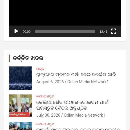
00:00
12:41
ଚର୍ଚ୍ଚିତ ଖବର
ରାଜ୍ୟ
ରାଜ୍ୟରେ ପ୍ରବଳ ବର୍ଷା ନେଇ ସତର୍କତା ଜାରି
August 6, 2026
Odian Media Network1
ନବରଙ୍ଗପୁର
କେଲିଆ ଶୈବ ପୀଠରେ ବୋଲବମ ପାଇଁ
ପ୍ରସ୍ତୁତି ବୈଠକ ଅନୁଷ୍ଠିତ
July 30, 2026
Odian Media Network1
ନବରଙ୍ଗପୁର