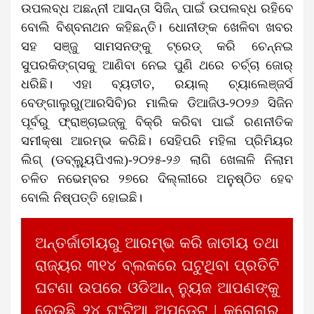
ଉପଲବ୍ଧ ଅଛନ୍ନୀ ଆସନ୍ତା ସିଜିନ୍ ପାଇଁ ଉପଲବ୍ଧ ରହିବେ
ବୋଲି ବିଶ୍ବନାଥନ କହିଛନ୍ତି। ଧୋନୀଙ୍କ ଖେଳିବା ଖବର
ସହ ସଞ୍ଜୁ ସାମସନଙ୍କୁ ଟ୍ରେଡ୍ କରି ଚେନ୍ନଇ
ସୁପରକିଙ୍ଗ୍‌ସକୁ ଆଣିବା ନେଇ ପୁଣି ଥରେ ଚର୍ଚ୍ଚା ଜୋର୍
ଧରିଛି। ଏହା ବ୍ୟତୀତ, ରୟାଲ୍ ଚ୍ୟାଲେଞ୍ଜର୍ସ
ବେଙ୍ଗାଲୁରୁ(ଆରସିବି)ର ମାଲିକ ଡିଆଜିଓ-୨୦୨୬ ସିଜିନ
ପୂର୍ବରୁ ଫ୍ରାଞ୍ଚାଇଜ୍‌କୁ ବିକ୍ରି କରିବା ପାଇଁ ରଣନୀତିକ
ସମୀକ୍ଷା ଆରମ୍ଭ କରିଛି। ସେହିପରି ମହିଳା ପ୍ରିମିୟର
ଲିଗ୍‌ (ଡବ୍ଲ୍ୟୁୂପିଏଲ)-୨୦୨୫-୨୬ ଲାଗି ଖେଳାଳି ନିଲାମ
ଚଳିତ ନଭେମ୍ବର ୨୭ରେ ଦିଲ୍ଲୀରେ ଅନୁଷ୍ଠିତ ହେବ
ବୋଲି ନିଷ୍ପତ୍ତି ହୋଇଛି।
ଅନ୍ତର୍ଜାତୀୟରୁ ଆରମ୍ଭ କରି ଜାତୀୟ ତଥା
ରାଜ୍ୟର ୩୧୪ ବ୍ଲକରେ ଘଟୁଥିବା ପ୍ରତିଟି
ଘଟଣା ଉପରେ ଓଡିଆନ୍ ନ୍ୟୁଜ ଆପଣଙ୍କୁ
ଦେଉଛି ୨୪ ଘଂଟିଆ ଅପଡେଟ | କରୋନାର