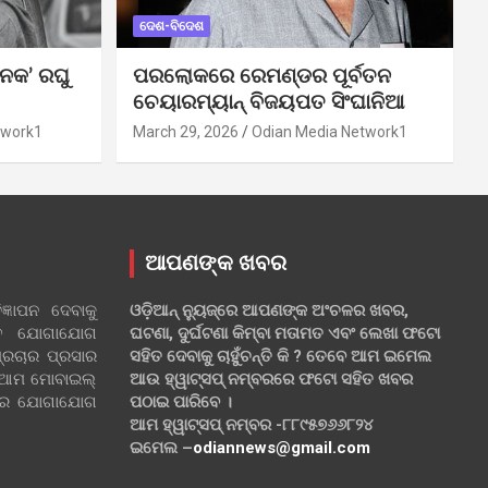
ଦେଶ-ବିଦେଶ
ନକ’ ରଘୁ
ପରଲୋକରେ ରେମଣ୍ଡର ପୂର୍ବତନ
ଚେୟାରମ୍ୟାନ୍ ବିଜୟପତ ସିଂଘାନିଆ
twork1
March 29, 2026
Odian Media Network1
ଆପଣଙ୍କ ଖବର
୍ଞାପନ ଦେବାକୁ
ଓଡ଼ିଆନ୍ ନ୍ୟୁଜ୍‌ରେ ଆପଣଙ୍କ ଅଂଚଳର ଖବର,
ହିତ ଯୋଗାଯୋଗ
ଘଟଣା, ଦୁର୍ଘଟଣା କିମ୍ବା ମତାମତ ଏବଂ ଲେଖା ଫଟୋ
୍ରଚାର ପ୍ରସାର
ସହିତ ଦେବାକୁ ଚାହୁଁଚନ୍ତି କି ? ତେବେ ଆମ ଇମେଲ
 ଆମ ମୋବାଇଲ୍
ଆଉ ହ୍ୱାଟ୍‌ସପ୍ ନମ୍ବରରେ ଫଟୋ ସହିତ ଖବର
ଲରେ ଯୋଗାଯୋଗ
ପଠାଇ ପାରିବେ ।
ଆମ ହ୍ୱାଟ୍‌ସପ୍ ନମ୍ବର -୮୮୯୫୭୬୬୮୨୪
ଇମେଲ –
odiannews@gmail.com