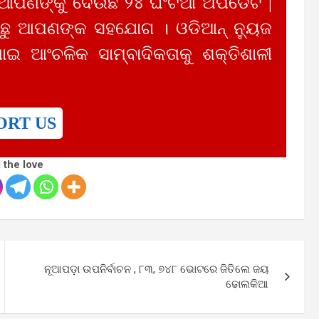
 ଆପଣଙ୍କୁ ଦେଉଛି ୨୪ ଘଂଟିଆ ଅପଡେଟ |
ୁ ଆପଣଙ୍କ ସହଯୋଗ । ଓଡିଆନ୍ ନ୍ୟୁଜ
ାଇ ଆଂଚଳିକ ସାମ୍ବାଦିକତାକୁ ଶକ୍ତିଶାଳୀ
ORT US
 the love
ନୂଆପଡ଼ା ଉପନିର୍ବାଚନ , ୮୩, ୭୪୮ ଭୋଟରେ ଜିତିଲେ ଜୟ
ଢୋଲକିଆ