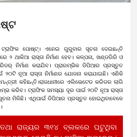
ୋଷ୍ଟ
ଟ୍ରାଫିକ ପୋଷ୍ଟ୍‌। ଏନେଇ ଗୁରୁବାର ସୂଚନା ଦେଇଛନ୍ତି
ପରେ ୨ ଥାକିଆ ରାସ୍ତା ନିର୍ମାଣ ହେବ। କଳ୍ପନା, ଖଣ୍ଡଗିରି ଓ
ିଡର୍‌ ନିର୍ମାଣ କରାଯିବ। ପ୍ରାରମ୍ଭିକ ଡିପିଆର ପ୍ରସ୍ତୁତ
ାଇଁ ୨୦ଟି ନୂଆ ରାସ୍ତା ନିର୍ମାଣର ଯୋଜନା କରାଯାଇଛି। ଏଣିକି
 ମନ୍ତ୍ରୀ କହିଛନ୍ତି।ରାଜଧାନୀରେ ଏଲିଭେଟେଡ କରିଡର ଲାଗି
ମ୍ଭ କରିବ। ଟ୍ରାଫିକ ସମସ୍ୟା ଦୂର ପାର୍ଇ ୨୦ଟି ନୂଆ ରାସ୍ତା
 ସୂଚନା ମିଳିଛି। ଏଥିପାଇଁ ଡିପିଆର ପ୍ରସ୍ତୁତ ହୋଇଥିବାବେଳେ
ି।
 ତଥା ରାଜ୍ୟର ୩୧୪ ବ୍ଲକରେ ଘଟୁଥିବା