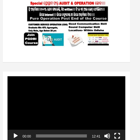
Video
Player
00:00
12:41