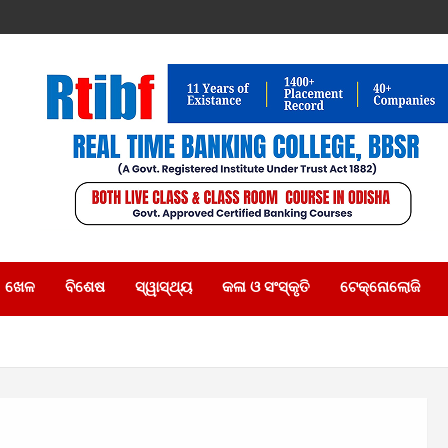
ଖେଳ
ବିଶେଷ
ସ୍ୱାସ୍ଥ୍ୟ
କଳା ଓ ସଂସ୍କୃତି
ଟେକ୍ନୋଲୋଜି