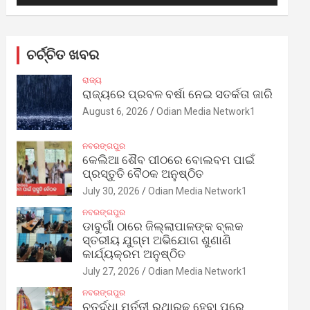
ଚର୍ଚ୍ଚିତ ଖବର
ରାଜ୍ୟ
ରାଜ୍ୟରେ ପ୍ରବଳ ବର୍ଷା ନେଇ ସତର୍କତା ଜାରି
August 6, 2026
Odian Media Network1
ନବରଙ୍ଗପୁର
କେଲିଆ ଶୈବ ପୀଠରେ ବୋଲବମ ପାଇଁ
ପ୍ରସ୍ତୁତି ବୈଠକ ଅନୁଷ୍ଠିତ
July 30, 2026
Odian Media Network1
ନବରଙ୍ଗପୁର
ଡାବୁଗାଁ ଠାରେ ଜିଲ୍ଲାପାଳଙ୍କ ବ୍ଲକ
ସ୍ତରୀୟ ଯୁଗ୍ମ ଅଭିଯୋଗ ଶୁଣାଣି
କାର୍ଯ୍ୟକ୍ରମ ଅନୁଷ୍ଠିତ
July 27, 2026
Odian Media Network1
ନବରଙ୍ଗପୁର
ଚତୁର୍ଦ୍ଧା ମୂର୍ତ୍ତୀ ରଥାରୂଢ଼ ହେବା ପରେ