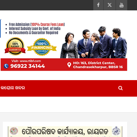
କରୋନା ଖବର