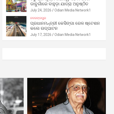
ଡାବୁଗାଁରେ ବାହୁଡ଼ା ଯାତ୍ରା ଅନୁଷ୍ଠିତ
July 24, 2026
Odian Media Network1
ନବରଙ୍ଗପୁର
ପ୍ରଧାନମନ୍ତ୍ରୀ କେସିଙ୍ଗା ରେଳ ଷ୍ଟେଶନ
କଲେ ଉଦ୍‌ଘାଟନ
July 17, 2026
Odian Media Network1