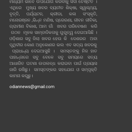
ମାଧ୍ୟମ ଭାବେ ଉପଯୋଗ କରିବାକୁ ସଦା ଚେଷ୍ଟିତ ।
ଏଥିରେ ମୁଖ୍ୟ ଖବର ବ୍ୟତୀତ ଶିକ୍ଷା, ସ୍ୱାସ୍ଥ୍ୟ,
ବୃତ୍ତି, ପର୍ଯ୍ୟଟନ, କ୍ରୀଡା, କଳା ସଂସ୍କୃତି,
ମନୋରଞ୍ଜନ ,ଭିନ୍ନ ମଣିଷ, ପ୍ରେରଣା, ଜୀବନ ଜୀବିକା,
ଗ୍ରାମୀଣ ବିକାଶ, ଆମ ଗାଁ ଖବର ପରିବେଷଣ କରି
ଗଠନ ମୂଳକ ସାମ୍ବାଦିକତାକୁ ଗୁରୁତ୍ୱ ଦେଇଆସିଛି ।
ଓଡ଼ିଶାର ସବୁ ଜିଲା ଖବର ହେଉ କି ଦେଶରର ଅବା
ପୃଥିବୀର କୋଣ ଅନୁକୋଣର ଭଲ ଏବ ସତ୍ୟ ଖବରକୁ
ପ୍ରାଧାନ୍ୟ ଦେଇଆସୁଛି । ସମସ୍ତଙ୍କୁ ନିଜ ହାତ
ପାହାନ୍ତାରେ ସବୁ ବେଳେ ସବୁ ସମୟରେ ସତ୍ୟ
ଆଧାରିତ ଘଟଣା ଉପଲବ୍ଧ କରାଇବା ପାଇଁ ପ୍ରୟାସ
ଜାରି ରଖିଛୁ। ସମସ୍ତଙ୍କର ସହଯୋଗ ଓ ସମ୍ପୃକ୍ତି
କାମନା କରୁଛୁ।
odiannews@gmail.com