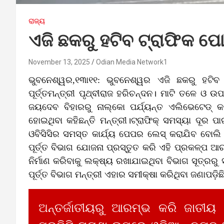
ରାଜ୍ୟ
ଏଜି ଛକରୁ ହଟିବ ଟ୍ରାଫିକ ପ
November 13, 2025
Odian Media Network1
ଭୁବନେଶ୍ୱର,୧୩ା୧୧: ଭୁବନେଶ୍ୱର ଏଜି ଛକରୁ ହଟିବ 
ପୂର୍ତ୍ତମନ୍ତ୍ରୀ ପୃଥ୍ବୀରାଜ ହରିଚନ୍ଦନ। ମାଟି ତଳେ ଓ ଉ
ଜୟଦେବ ବିହାରରୁ ନାଲ୍‌କୋ ପର୍ଯ୍ୟନ୍ତ ଏଲିଭେଟେଡ୍‌ କର
ହୋଇଥିବା କହିଛନ୍ତି ମନ୍ତ୍ରୀ।ଟ୍ରାଫିକ୍‌ ସମସ୍ୟା ଦୂର ପ
ଓବିସିସିର ସମସ୍ତ କାର୍ଯ୍ୟ ପେପର ଲେସ୍‌ କରାଯିବ ବୋଲି
ପୂର୍ତ୍ତ ବିଭାଗ ଯୋଜନା ପ୍ରସ୍ତୁତ କରି ଏହି ପ୍ରକଳ୍ପ ଆର
ନିର୍ମାଣ କରିବାକୁ ଲକ୍ଷ୍ୟ ରଖାଯାଇଥିବା ବିଭାଗ ସୂତ୍ରରୁ
ପୂର୍ତ୍ତ ବିଭାଗ ମନ୍ତ୍ରୀ ଏହାର ସମୀକ୍ଷା କରିଥିବା ଜଣାପଡ଼ିଛ
ଅନ୍ତର୍ଜାତୀୟରୁ ଆରମ୍ଭ କରି ଜାତୀୟ