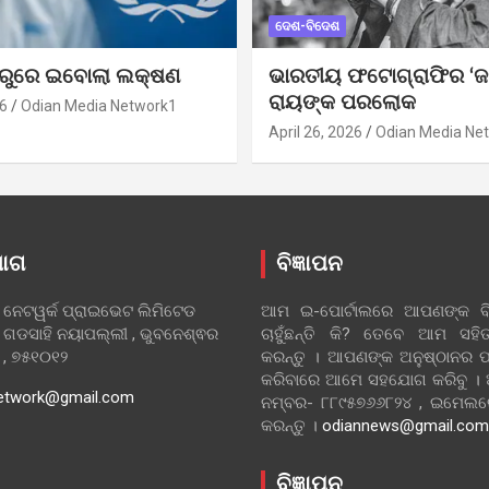
ଦେଶ-ବିଦେଶ
ୁରୁରେ ଇବୋଲା ଲକ୍ଷଣ
ଭାରତୀୟ ଫଟୋଗ୍ରାଫିର ‘ଜ
ରାୟଙ୍କ ପରଲୋକ
6
Odian Media Network1
April 26, 2026
Odian Media Ne
ୋଗ
ବିଜ୍ଞାପନ
 ନେଟୱର୍କ ପ୍ରାଇଭେଟ ଲିମିଟେଡ
ଆମ ଇ-ପୋର୍ଟାଲରେ ଆପଣଙ୍କ ବିଜ
 ଗଡସାହି ନୟାପଲ୍ଲୀ , ଭୁବନେଶ୍ଵର
ଚାହୁଁଛନ୍ତି କି? ତେବେ ଆମ ସ
ା , ୭୫୧୦୧୨
କରନ୍ତୁ । ଆପଣଙ୍କ ଅନୁଷ୍ଠାନର ପ
କରିବାରେ ଆମେ ସହଯୋଗ କରିବୁ ।
etwork@gmail.com
ନମ୍ବର- ୮୮୯୫୭୬୬୮୨୪ , ଇମେ
କରନ୍ତୁ ।
odiannews@gmail.com
ବିଜ୍ଞାପନ