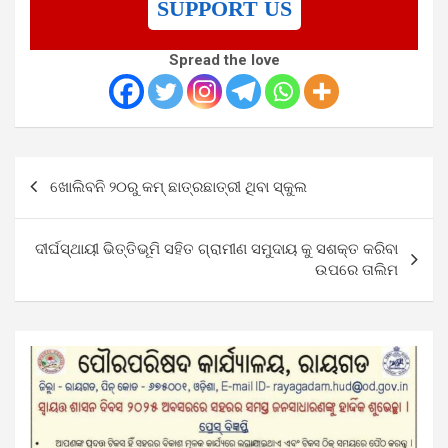
SUPPORT US
Spread the love
Post
ଖୋଲିବନି ୨୦ରୁ କମ୍‌ ଛାତ୍ରଛାତ୍ରୀ ଥିବା ସ୍କୁଲ
navigation
ଦୀର୍ଘସ୍ଥାୟୀ ଭିତ୍ତିଭୂମି ସହିତ ଗ୍ରାମୀଣ ସମୁଦାୟ କୁ ସଶକ୍ତ କରିବା
ଉପରେ ତାଲିମ