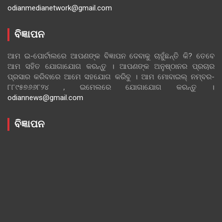
odianmedianetwork@gmail.com
ବିଜ୍ଞାପନ
ଆମ ଇ-ପୋର୍ଟାଲରେ ଆପଣଙ୍କ ବିଜ୍ଞାପନ ଦେବାକୁ ଚାହୁଁଛନ୍ତି କି? ତେବେ
ଆମ ସହିତ ଯୋଗାଯୋଗ କରନ୍ତୁ । ଆପଣଙ୍କ ଅନୁଷ୍ଠାନର ପ୍ରଚାର
ପ୍ରସାର କରିବାରେ ଆମେ ସହଯୋଗ କରିବୁ । ଆମ ମୋବାଇଲ୍ ନମ୍ବର-
୮୮୯୫୭୬୬୮୨୪ , ଇମେଲରେ ଯୋଗାଯୋଗ କରନ୍ତୁ ।
odiannews@gmail.com
ବିଜ୍ଞାପନ