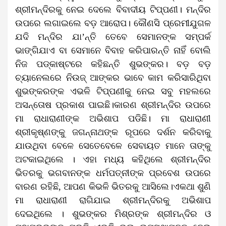
ଶ୍ରୀମନ୍ଦିରକୁ ନେଇ ଦେଲେ ବିବାଦୀୟ ଟିପ୍ପଣୀ। ମନ୍ଦିର
ଉପରେ ଲଗାଇଲେ ବଡ଼ ଆରୋପ। କୌଣସି ପ୍ରେମୀଯୁଗଳ
ଯଦି ମନ୍ଦିର ଯା’ନ୍ତି ତେବେ ସେମାନଙ୍କ ସମ୍ପର୍କ
ଭାଙ୍ଗିଯାଏ ବା ସେମାନେ ବିବାହ କରିପାରନ୍ତି ନାହିଁ ବୋଲି
ନିଜ ପଡ୍‌କାଷ୍ଟରେ କହିଛନ୍ତି ଶୁଭଙ୍କର। ବଡ଼ ବଡ଼
ଚ୍ୟାନେଲରେ ନିଉଜ୍ ଆଙ୍କର ଭାବେ କାମ କରିସାରିଥିବା
ଶୁଭଙ୍କରଙ୍କ ଏଭଳି ଟିପ୍ପଣୀକୁ ନେଇ ସବୁ ମହଲରେ
ଅସନ୍ତୋଷ ପ୍ରକାଶ ପାଇଛି।କାରଣ ଶ୍ରୀମନ୍ଦିର ଉପରେ
ମା ରାଧାରାଣୀଙ୍କ ଅଭିଶାପ ପଡିଛି। ମା ରାଧାରାଣୀ
ଶ୍ରୀକୃଷ୍ଣଙ୍କୁ ଜଗନ୍ନାଥଙ୍କ ରୂପରେ ଦର୍ଶନ କରିବାକୁ
ଯାଉଥିବା ବେଳେ ସେତେବେଳେ ସେବାୟତ ମାନେ ତାଙ୍କୁ
ଅଟକାଇଥିଲେ । ଏହା ମଧ୍ୟ କହିଥିଲେ ଶ୍ରୀମନ୍ଦିର
ଭିତରକୁ ଭଗବାନଙ୍କ ଧର୍ମପତ୍ନୀଙ୍କ ପ୍ରବେଶ ଉପରେ
ବାରଣ ରହିଛି, ଆପଣ କିଭଳି ଭିତରକୁ ଆସିଲେ।ଏକଥା ଶୁଣି
ମା ରାଧାରାଣୀ ରାଗିଯାଇ ଶ୍ରୀମନ୍ଦିରକୁ ଅଭିଶାପ
ଦେଇଥିଲେ । ଶୁଭଙ୍କର ମିଶ୍ରଙ୍କ ଶ୍ରୀମନ୍ଦିର ଓ