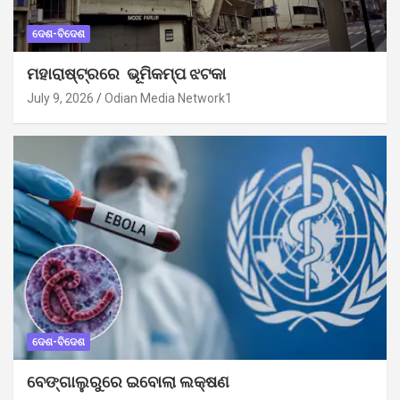
ଦେଶ-ବିଦେଶ
ମହାରାଷ୍ଟ୍ରରେ ଭୂମିକମ୍ପ ଝଟକା
July 9, 2026
Odian Media Network1
ଦେଶ-ବିଦେଶ
ବେଙ୍ଗାଲୁରୁରେ ଇବୋଲା ଲକ୍ଷଣ