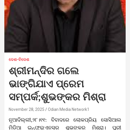
ଦେଶ-ବିଦେଶ
ଶ୍ରୀମନ୍ଦିର ଗଲେ
ଭାଙ୍ଗିଯାଏ ପ୍ରେମ
ସମ୍ପର୍କ;ଶୁଭଙ୍କର ମିଶ୍ରା
November 28, 2025
Odian Media Network1
ନୂଆଦିଲ୍ଲୀ,୨୮।୧୧: ବିବାଦରେ ଲୋକପ୍ରିୟ ସୋସିଆଲ
ମିଡିଆ ଇନ୍‌ଫ୍ଲୁଏନସର ଶୁଭଙ୍କର ମିଶ୍ରା। ପୁରୀ