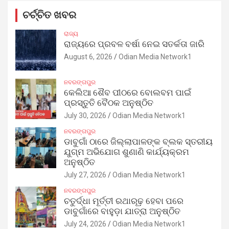
ଚର୍ଚ୍ଚିତ ଖବର
ରାଜ୍ୟ
ରାଜ୍ୟରେ ପ୍ରବଳ ବର୍ଷା ନେଇ ସତର୍କତା ଜାରି
August 6, 2026
Odian Media Network1
ନବରଙ୍ଗପୁର
କେଲିଆ ଶୈବ ପୀଠରେ ବୋଲବମ ପାଇଁ
ପ୍ରସ୍ତୁତି ବୈଠକ ଅନୁଷ୍ଠିତ
July 30, 2026
Odian Media Network1
ନବରଙ୍ଗପୁର
ଡାବୁଗାଁ ଠାରେ ଜିଲ୍ଲାପାଳଙ୍କ ବ୍ଲକ ସ୍ତରୀୟ
ଯୁଗ୍ମ ଅଭିଯୋଗ ଶୁଣାଣି କାର୍ଯ୍ୟକ୍ରମ
ଅନୁଷ୍ଠିତ
July 27, 2026
Odian Media Network1
ନବରଙ୍ଗପୁର
ଚତୁର୍ଦ୍ଧା ମୂର୍ତ୍ତୀ ରଥାରୂଢ଼ ହେବା ପରେ
ଡାବୁଗାଁରେ ବାହୁଡ଼ା ଯାତ୍ରା ଅନୁଷ୍ଠିତ
July 24, 2026
Odian Media Network1