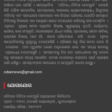
ବର୍ଷରେ ପାଦ ଥାପିଛି । ସାମ୍ପ୍ରତିକ ‘ଓଡ଼ିଆନ୍‍ ମିଡିଆ ନେଟୱର୍କ ’ ହେଉଛି
କିଛି ଅଭିଜ୍ଞ ସାମ୍ବାଦିକ, ସ୍ତମ୍ଭକାର, କଳାକାର, କ୍ୟାମେରାମ୍ୟାନ୍, ଭିଜୁଆଲ୍
ଏଡିଟର୍ ଏବଂ ସହଯୋଗୀ ମାନଙ୍କର ଏକ ନିଆରା ପରିବାର, ଯେଉଁଠି ସମସ୍ତେ
ମିଡିଆକୁ ବିକାଶର ଏକ ମାଧ୍ୟମ ଭାବେ ଉପଯୋଗ କରିବାକୁ ସଦା ଚେଷ୍ଟିତ ।
ଏଥିରେ ମୁଖ୍ୟ ଖବର ବ୍ୟତୀତ ଶିକ୍ଷା, ସ୍ୱାସ୍ଥ୍ୟ, ବୃତ୍ତି, ପର୍ଯ୍ୟଟନ,
କ୍ରୀଡା, କଳା ସଂସ୍କୃତି, ମନୋରଞ୍ଜନ ,ଭିନ୍ନ ମଣିଷ, ପ୍ରେରଣା, ଜୀବନ ଜୀବିକା,
ଗ୍ରାମୀଣ ବିକାଶ, ଆମ ଗାଁ ଖବର ପରିବେଷଣ କରି ଗଠନ ମୂଳକ
ସାମ୍ବାଦିକତାକୁ ଗୁରୁତ୍ୱ ଦେଇଆସିଛି । ଓଡ଼ିଶାର ସବୁ ଜିଲା ଖବର ହେଉ କି
ଦେଶରର ଅବା ପୃଥିବୀର କୋଣ ଅନୁକୋଣର ଭଲ ଏବ ସତ୍ୟ ଖବରକୁ
ପ୍ରାଧାନ୍ୟ ଦେଇଆସୁଛି । ସମସ୍ତଙ୍କୁ ନିଜ ହାତ ପାହାନ୍ତାରେ ସବୁ ବେଳେ
ସବୁ ସମୟରେ ସତ୍ୟ ଆଧାରିତ ଘଟଣା ଉପଲବ୍ଧ କରାଇବା ପାଇଁ ପ୍ରୟାସ
ଜାରି ରଖିଛୁ। ସମସ୍ତଙ୍କର ସହଯୋଗ ଓ ସମ୍ପୃକ୍ତି କାମନା କରୁଛୁ।
odiannews@gmail.com
ଯୋଗାଯୋଗ
ଓଡିଆନ ମିଡିଆ ନେଟୱର୍କ ପ୍ରାଇଭେଟ ଲିମିଟେଡ
ପ୍ଲଟ – ୧୨୦୯, ଗଡସାହି ନୟାପଲ୍ଲୀ , ଭୁବନେଶ୍ଵର
ଖୋର୍ଦ୍ଧା, ଓଡିଶା , ୭୫୧୦୧୨