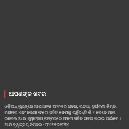
ଆପଣଙ୍କ ଖବର
ଓଡ଼ିଆନ୍ ନ୍ୟୁଜ୍‌ରେ ଆପଣଙ୍କ ଅଂଚଳର ଖବର, ଘଟଣା, ଦୁର୍ଘଟଣା କିମ୍ବା
ମତାମତ ଏବଂ ଲେଖା ଫଟୋ ସହିତ ଦେବାକୁ ଚାହୁଁଚନ୍ତି କି ? ତେବେ ଆମ
ଇମେଲ ଆଉ ହ୍ୱାଟ୍‌ସପ୍ ନମ୍ବରରେ ଫଟୋ ସହିତ ଖବର ପଠାଇ ପାରିବେ ।
ଆମ ହ୍ୱାଟ୍‌ସପ୍ ନମ୍ବର -୮୮୯୫୭୬୬୮୨୪