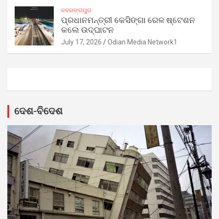
ନବରଙ୍ଗପୁର
ପ୍ରଧାନମନ୍ତ୍ରୀ କେସିଙ୍ଗା ରେଳ ଷ୍ଟେଶନ
କଲେ ଉଦ୍‌ଘାଟନ
July 17, 2026
Odian Media Network1
ଦେଶ-ବିଦେଶ