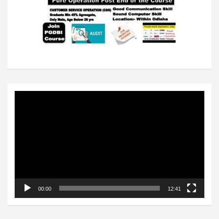
Video
Player
00:00
12:41