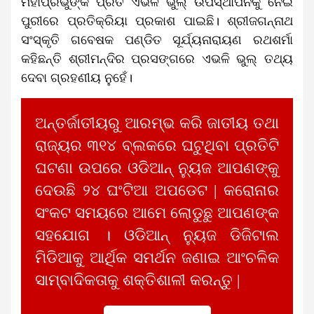
ମହାପ୍ରଭୁଙ୍କ ପ୍ରତି ଏଭଳି ଭୁଲ୍ ଉପସ୍ଥାପନକୁ ନେଇ
ପୁରୀରେ ପ୍ରତିକ୍ରିୟା ପ୍ରକାଶ ପାଇଛି। ଶ୍ରୀଜଗନ୍ନାଥ
ସଂସ୍କୃତି ଗବେଷକ ପଣ୍ଡିତ ସୂର୍ଯ୍ୟନାରାୟଣ ରଥଶର୍ମା
କହିଛନ୍ତି ଶ୍ରୀମନ୍ଦିର ପ୍ରସଙ୍ଗରେ ଏଭଳି ଭୁଲ୍ ତଥ୍ୟ
ଦେବା ଗ୍ରହଣୀୟ ନୁହେଁ।
ଅନ୍ତର୍ଜାତୀୟରୁ ଆରମ୍ଭ କରି ଜାତୀୟ ତଥା
ରାଜ୍ୟର ୩୧୪ ବ୍ଲକରେ ଘଟୁଥିବା ପ୍ରତିଟି
ଘଟଣା ଉପରେ ଓଡିଆନ୍ ନ୍ୟୁଜ ଆପଣଙ୍କୁ
ଦେଉଛି ୨୪ ଘଂଟିଆ ଅପଡେଟ | କରୋନାର
ସଂକଟ ସମୟରେ ଆମେ ଲୋଡୁଛୁ ଆପଣଙ୍କ
ସହଯୋଗ । ଓଡିଆନ୍ ନ୍ୟୁଜ ଡିଜିଟାଲ
ମିଡିଆକୁ ଆର୍ଥିକ ସମର୍ଥନ ଜଣାଇ ଆଂଚଳିକ
ସାମ୍ବାଦିକତାକୁ ଶକ୍ତିଶାଳୀ କରନ୍ତୁ |