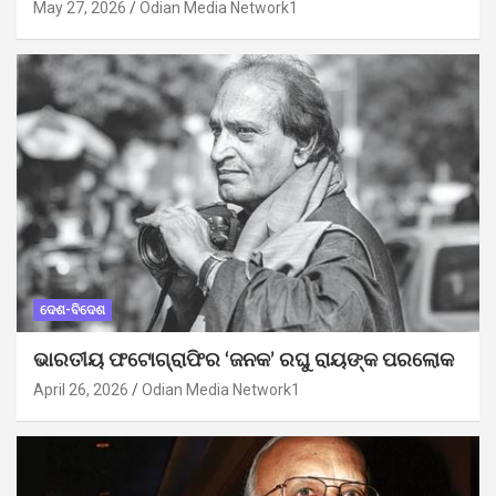
May 27, 2026
Odian Media Network1
ଦେଶ-ବିଦେଶ
ଭାରତୀୟ ଫଟୋଗ୍ରାଫିର ‘ଜନକ’ ରଘୁ ରାୟଙ୍କ ପରଲୋକ
April 26, 2026
Odian Media Network1