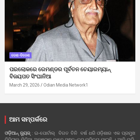
ଦେଶ-ବିଦେଶ
ପରଲୋକରେ ରେମଣ୍ଡର ପୂର୍ବତନ ଚେୟାରମ୍ୟାନ୍
ବିଜୟପତ ସିଂଘାନିଆ
March 29, 2026
Odian Media Network1
ଆମ ସମ୍ପର୍କରେ
ଓଡ଼ିଆନ୍‍ ନ୍ୟୁଜ୍‍
: ଇ-ପୋର୍ଟାଲ୍ ବିଗତ ତିନି ବର୍ଷ ଧରି ଓଡ଼ିଶାର ଏକ ପ୍ରମୁଖ
ଡିଜିଟାଲ ମିଡିଆ ଅନୁଷ୍ଠାନ ଭାବେ ସ୍ଵତନ୍ତ୍ର ପରିଚୟ ପାଇଛି । ଆଜି ଚାରି