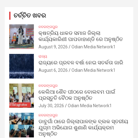
ଚର୍ଚ୍ଚିତ ଖବର
ନବରଙ୍ଗପୁର
କ୍ଷତ୍ରିୟ ଧାକଡ ସମାଜ ଜିଲ୍ଲା
କାର୍ଯ୍ୟକାରିଣୀ ପାପଡାହାଣ୍ଡି ରେ ଅନୁଷ୍ଠିତ
August 9, 2026
Odian Media Network1
ରାଜ୍ୟ
ରାଜ୍ୟରେ ପ୍ରବଳ ବର୍ଷା ନେଇ ସତର୍କତା ଜାରି
August 6, 2026
Odian Media Network1
ନବରଙ୍ଗପୁର
କେଲିଆ ଶୈବ ପୀଠରେ ବୋଲବମ ପାଇଁ
ପ୍ରସ୍ତୁତି ବୈଠକ ଅନୁଷ୍ଠିତ
July 30, 2026
Odian Media Network1
ନବରଙ୍ଗପୁର
ଡାବୁଗାଁ ଠାରେ ଜିଲ୍ଲାପାଳଙ୍କ ବ୍ଲକ ସ୍ତରୀୟ
ଯୁଗ୍ମ ଅଭିଯୋଗ ଶୁଣାଣି କାର୍ଯ୍ୟକ୍ରମ
ଅନୁଷ୍ଠିତ