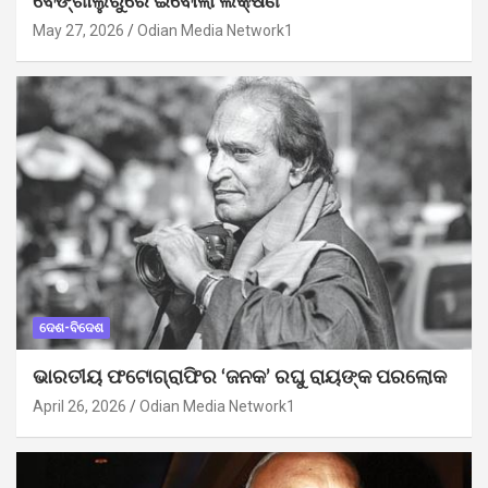
ବେଙ୍ଗାଲୁରୁରେ ଇବୋଲା ଲକ୍ଷଣ
May 27, 2026
Odian Media Network1
ଦେଶ-ବିଦେଶ
ଭାରତୀୟ ଫଟୋଗ୍ରାଫିର ‘ଜନକ’ ରଘୁ ରାୟଙ୍କ ପରଲୋକ
April 26, 2026
Odian Media Network1