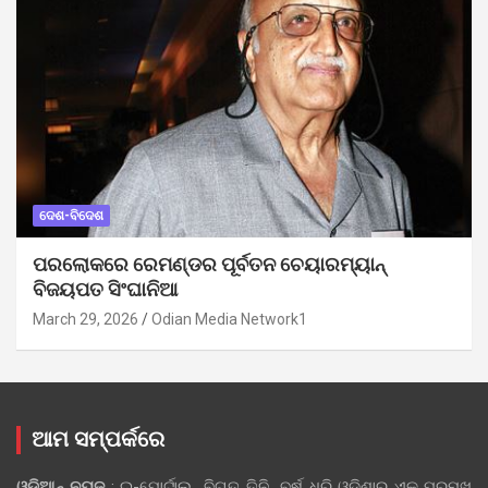
ଦେଶ-ବିଦେଶ
ପରଲୋକରେ ରେମଣ୍ଡର ପୂର୍ବତନ ଚେୟାରମ୍ୟାନ୍
ବିଜୟପତ ସିଂଘାନିଆ
March 29, 2026
Odian Media Network1
ଆମ ସମ୍ପର୍କରେ
ଓଡ଼ିଆନ୍‍ ନ୍ୟୁଜ୍‍
: ଇ-ପୋର୍ଟାଲ୍ ବିଗତ ତିନି ବର୍ଷ ଧରି ଓଡ଼ିଶାର ଏକ ପ୍ରମୁଖ