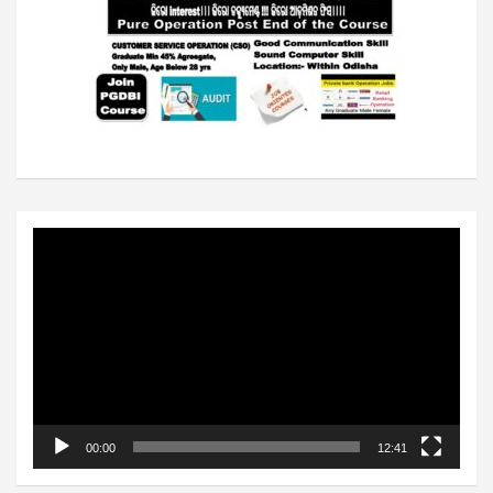
Video
Player
00:00
12:41