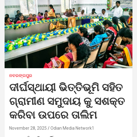
ନବରଙ୍ଗପୁର
ଦୀର୍ଘସ୍ଥାୟୀ ଭିତ୍ତିଭୂମି ସହିତ
ଗ୍ରାମୀଣ ସମୁଦାୟ କୁ ସଶକ୍ତ
କରିବା ଉପରେ ତାଲିମ
November 28, 2025
Odian Media Network1