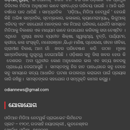
ଡିଜିଟାଲ ମିଡିଆ ଅନୁଷ୍ଠାନ ଭାବେ ସ୍ଵତନ୍ତ୍ର ପରିଚୟ ପାଇଛି । ଆଜି ଚାରି
ବର୍ଷରେ ପାଦ ଥାପିଛି । ସାମ୍ପ୍ରତିକ ‘ଓଡ଼ିଆନ୍‍ ମିଡିଆ ନେଟୱର୍କ ’ ହେଉଛି
କିଛି ଅଭିଜ୍ଞ ସାମ୍ବାଦିକ, ସ୍ତମ୍ଭକାର, କଳାକାର, କ୍ୟାମେରାମ୍ୟାନ୍, ଭିଜୁଆଲ୍
ଏଡିଟର୍ ଏବଂ ସହଯୋଗୀ ମାନଙ୍କର ଏକ ନିଆରା ପରିବାର, ଯେଉଁଠି ସମସ୍ତେ
ମିଡିଆକୁ ବିକାଶର ଏକ ମାଧ୍ୟମ ଭାବେ ଉପଯୋଗ କରିବାକୁ ସଦା ଚେଷ୍ଟିତ ।
ଏଥିରେ ମୁଖ୍ୟ ଖବର ବ୍ୟତୀତ ଶିକ୍ଷା, ସ୍ୱାସ୍ଥ୍ୟ, ବୃତ୍ତି, ପର୍ଯ୍ୟଟନ,
କ୍ରୀଡା, କଳା ସଂସ୍କୃତି, ମନୋରଞ୍ଜନ ,ଭିନ୍ନ ମଣିଷ, ପ୍ରେରଣା, ଜୀବନ ଜୀବିକା,
ଗ୍ରାମୀଣ ବିକାଶ, ଆମ ଗାଁ ଖବର ପରିବେଷଣ କରି ଗଠନ ମୂଳକ
ସାମ୍ବାଦିକତାକୁ ଗୁରୁତ୍ୱ ଦେଇଆସିଛି । ଓଡ଼ିଶାର ସବୁ ଜିଲା ଖବର ହେଉ କି
ଦେଶରର ଅବା ପୃଥିବୀର କୋଣ ଅନୁକୋଣର ଭଲ ଏବ ସତ୍ୟ ଖବରକୁ
ପ୍ରାଧାନ୍ୟ ଦେଇଆସୁଛି । ସମସ୍ତଙ୍କୁ ନିଜ ହାତ ପାହାନ୍ତାରେ ସବୁ ବେଳେ
ସବୁ ସମୟରେ ସତ୍ୟ ଆଧାରିତ ଘଟଣା ଉପଲବ୍ଧ କରାଇବା ପାଇଁ ପ୍ରୟାସ
ଜାରି ରଖିଛୁ। ସମସ୍ତଙ୍କର ସହଯୋଗ ଓ ସମ୍ପୃକ୍ତି କାମନା କରୁଛୁ।
odiannews@gmail.com
ଯୋଗାଯୋଗ
ଓଡିଆନ ମିଡିଆ ନେଟୱର୍କ ପ୍ରାଇଭେଟ ଲିମିଟେଡ
ପ୍ଲଟ – ୧୨୦୯, ଗଡସାହି ନୟାପଲ୍ଲୀ , ଭୁବନେଶ୍ଵର
ଖୋର୍ଦ୍ଧା, ଓଡିଶା , ୭୫୧୦୧୨