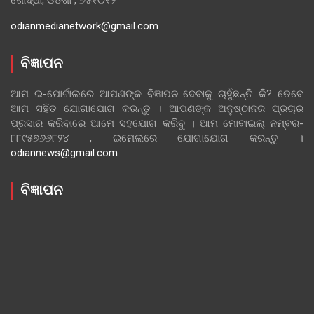
odianmedianetwork@gmail.com
ବିଜ୍ଞାପନ
ଆମ ଇ-ପୋର୍ଟାଲରେ ଆପଣଙ୍କ ବିଜ୍ଞାପନ ଦେବାକୁ ଚାହୁଁଛନ୍ତି କି? ତେବେ
ଆମ ସହିତ ଯୋଗାଯୋଗ କରନ୍ତୁ । ଆପଣଙ୍କ ଅନୁଷ୍ଠାନର ପ୍ରଚାର
ପ୍ରସାର କରିବାରେ ଆମେ ସହଯୋଗ କରିବୁ । ଆମ ମୋବାଇଲ୍ ନମ୍ବର-
୮୮୯୫୭୬୬୮୨୪ , ଇମେଲରେ ଯୋଗାଯୋଗ କରନ୍ତୁ ।
odiannews@gmail.com
ବିଜ୍ଞାପନ