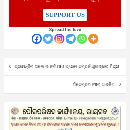
SUPPORT US
Spread the love
Post
ଶ୍ରୀମନ୍ଦିର ଗଲେ ଭାଙ୍ଗିଯାଏ ପ୍ରେମ ସମ୍ପର୍କ;ଶୁଭଙ୍କର ମିଶ୍ରା
navigation
ଡିସେମ୍ବର ୨୩ରୁ ଧାନକିଣା