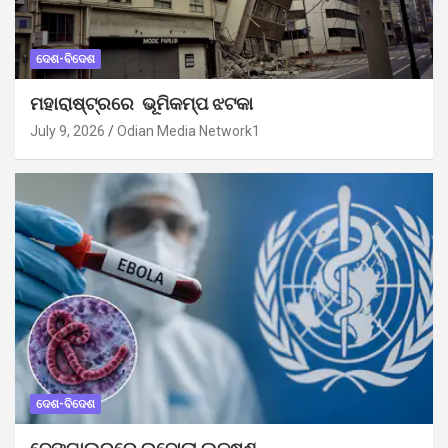
ଦେଶ-ବିଦେଶ
ମହାରାଷ୍ଟ୍ରରେ ଭୂମିକମ୍ପ ଝଟକା
July 9, 2026
Odian Media Network1
ଦେଶ-ବିଦେଶ