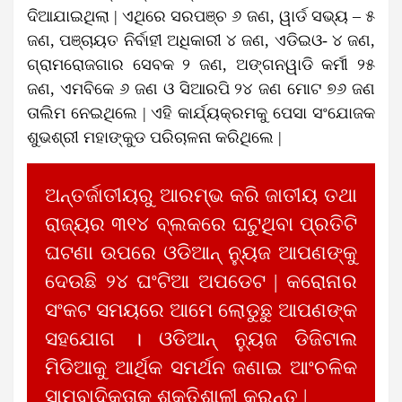
ଦିଆଯାଇଥିଲା | ଏଥିରେ ସରପଞ୍ଚ ୬ ଜଣ, ୱାର୍ଡ ସଭ୍ୟ – ୫
ଜଣ, ପଞ୍ଚାୟତ ନିର୍ବାହୀ ଅଧିକାରୀ ୪ ଜଣ, ଏଡିଇଓ- ୪ ଜଣ,
ଗ୍ରାମରୋଜଗାର ସେବକ ୨ ଜଣ, ଅଙ୍ଗନୱାଡି କର୍ମୀ ୨୫
ଜଣ, ଏମବିକେ ୬ ଜଣ ଓ ସିଆରପି ୨୪ ଜଣ ମୋଟ ୭୬ ଜଣ
ତାଲିମ ନେଇଥିଲେ | ଏହି କାର୍ଯ୍ୟକ୍ରମକୁ ପେସା ସଂଯୋଜକ
ଶୁଭଶ୍ରୀ ମହାଙ୍କୁଡ ପରିଚାଳନା କରିଥିଲେ |
ଅନ୍ତର୍ଜାତୀୟରୁ ଆରମ୍ଭ କରି ଜାତୀୟ ତଥା
ରାଜ୍ୟର ୩୧୪ ବ୍ଲକରେ ଘଟୁଥିବା ପ୍ରତିଟି
ଘଟଣା ଉପରେ ଓଡିଆନ୍ ନ୍ୟୁଜ ଆପଣଙ୍କୁ
ଦେଉଛି ୨୪ ଘଂଟିଆ ଅପଡେଟ | କରୋନାର
ସଂକଟ ସମୟରେ ଆମେ ଲୋଡୁଛୁ ଆପଣଙ୍କ
ସହଯୋଗ । ଓଡିଆନ୍ ନ୍ୟୁଜ ଡିଜିଟାଲ
ମିଡିଆକୁ ଆର୍ଥିକ ସମର୍ଥନ ଜଣାଇ ଆଂଚଳିକ
ସାମ୍ବାଦିକତାକୁ ଶକ୍ତିଶାଳୀ କରନ୍ତୁ |