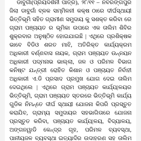
ଡାବୁଗାଁ(ପ୍ରିୟଦର୍ଶିନୀ ପାତ୍ର), ୨୮/୧୧ – ନବରଙ୍ଗପୁର
ଜିଲା ଡାବୁଗାଁ ବ୍ଳକ ସମ୍ମିଳନୀ କକ୍ଷ ଠାରେ ଦୀର୍ଘସ୍ଥାୟୀ
ଭିତ୍ତିଭୂମି ସହିତ ଗ୍ରାମୀଣ ସମୁଦାୟ କୁ ସଶକ୍ତ କରିବା ରେ
ଗ୍ରାମ ପଞ୍ଚାୟତ ର ଭୂମିକା ଉପରେ ଏକ ତାଲିମ ଶିବିର
ଶୁକ୍ରବାର ଅନୁଷ୍ଠିତ ହୋଇଯାଇଛି | ଏଥିରେ ପ୍ରଶିକ୍ଷକ
ଭାବେ ବିଡିଓ ଶରତ ମାଝି, ଅତିରିକ୍ତ କାର୍ଯ୍ୟକ୍ରମ
ଅଧିକାରୀ ବର୍ଣ୍ଣବାସ ନାୟକ, ଗ୍ରାମ ପଞ୍ଚାୟତ ଉନ୍ନୟନ
ଅଧିକାରୀ ପଦ୍ମନାଭ ଭାଲ୍ଲା, ଜଳ ଓ ପରିମଳ ବିଭାଗ
କନିଷ୍ଟ ଯନ୍ତ୍ରୀ ରୋହିତ କିଶାନ ଓ ପଞ୍ଚାୟତ ନିର୍ବାହୀ
ଅଧିକାରୀ ଏ.ଡି ପ୍ରସାଦ ପ୍ରମୁଖ ଯୋଗ ଦେଇ ତାଲିମ
ଦେଇଥିଲେ | ଏଥିରେ ଗ୍ରାମ ପଞ୍ଚାୟତ କାର୍ଯ୍ୟ|ଳୟର
ଭିତ୍ତିଭୂମି, ଗ୍ରାମ ପଞ୍ଚାୟତ ସ୍ତରରେ ଭିତ୍ତିଭୂମି କାର୍ଯ୍ୟ
ଗୁଡିକ ନିମନ୍ତେ ଦୀର୍ଘ ସ୍ଥାୟୀ ଯୋଜନା କିପରି ପ୍ରସ୍ତୁତ
କରାଯିବ, ଗ୍ରାମ୍ୟ ସମୁଦାୟର ସହଭାଗିତାରେ ଯୋଜନା
ପ୍ରସ୍ତୁତ କରିବା, ପଞ୍ଚାୟତ କାର୍ଯ୍ୟ|ଳୟ, ବିଦ୍ୟାଳୟ,
ଅଙ୍ଗନୱାଡି କେନ୍ଦ୍ର ଗୃହ, ପରିମଳ ବ୍ୟବସ୍ଥା,
ପାନୀୟଜଳ ବ୍ୟବସ୍ଥା ଇତ୍ୟାଦିର ଉଦାହରଣ ସହ ତାଲିମ