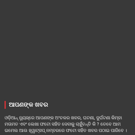
ଆପଣଙ୍କ ଖବର
ଓଡ଼ିଆନ୍ ନ୍ୟୁଜ୍‌ରେ ଆପଣଙ୍କ ଅଂଚଳର ଖବର, ଘଟଣା, ଦୁର୍ଘଟଣା କିମ୍ବା
ମତାମତ ଏବଂ ଲେଖା ଫଟୋ ସହିତ ଦେବାକୁ ଚାହୁଁଚନ୍ତି କି ? ତେବେ ଆମ
ଇମେଲ ଆଉ ହ୍ୱାଟ୍‌ସପ୍ ନମ୍ବରରେ ଫଟୋ ସହିତ ଖବର ପଠାଇ ପାରିବେ ।