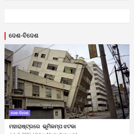
ଦେଶ-ବିଦେଶ
ଦେଶ-ବିଦେଶ
ମହାରାଷ୍ଟ୍ରରେ ଭୂମିକମ୍ପ ଝଟକା