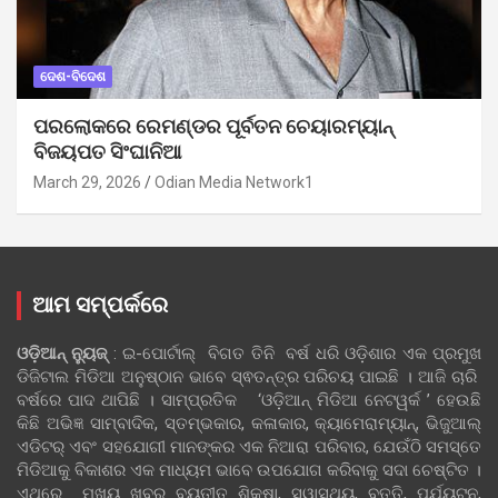
ଦେଶ-ବିଦେଶ
ପରଲୋକରେ ରେମଣ୍ଡର ପୂର୍ବତନ ଚେୟାରମ୍ୟାନ୍
ବିଜୟପତ ସିଂଘାନିଆ
March 29, 2026
Odian Media Network1
ଆମ ସମ୍ପର୍କରେ
ଓଡ଼ିଆନ୍‍ ନ୍ୟୁଜ୍‍
: ଇ-ପୋର୍ଟାଲ୍ ବିଗତ ତିନି ବର୍ଷ ଧରି ଓଡ଼ିଶାର ଏକ ପ୍ରମୁଖ
ଡିଜିଟାଲ ମିଡିଆ ଅନୁଷ୍ଠାନ ଭାବେ ସ୍ଵତନ୍ତ୍ର ପରିଚୟ ପାଇଛି । ଆଜି ଚାରି
ବର୍ଷରେ ପାଦ ଥାପିଛି । ସାମ୍ପ୍ରତିକ ‘ଓଡ଼ିଆନ୍‍ ମିଡିଆ ନେଟୱର୍କ ’ ହେଉଛି
କିଛି ଅଭିଜ୍ଞ ସାମ୍ବାଦିକ, ସ୍ତମ୍ଭକାର, କଳାକାର, କ୍ୟାମେରାମ୍ୟାନ୍, ଭିଜୁଆଲ୍
ଏଡିଟର୍ ଏବଂ ସହଯୋଗୀ ମାନଙ୍କର ଏକ ନିଆରା ପରିବାର, ଯେଉଁଠି ସମସ୍ତେ
ମିଡିଆକୁ ବିକାଶର ଏକ ମାଧ୍ୟମ ଭାବେ ଉପଯୋଗ କରିବାକୁ ସଦା ଚେଷ୍ଟିତ ।
ଏଥିରେ ମୁଖ୍ୟ ଖବର ବ୍ୟତୀତ ଶିକ୍ଷା, ସ୍ୱାସ୍ଥ୍ୟ, ବୃତ୍ତି, ପର୍ଯ୍ୟଟନ,