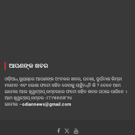
ଆପଣଙ୍କ ଖବର
ଓଡ଼ିଆନ୍ ନ୍ୟୁଜ୍‌ରେ ଆପଣଙ୍କ ଅଂଚଳର ଖବର, ଘଟଣା, ଦୁର୍ଘଟଣା କିମ୍ବା
ମତାମତ ଏବଂ ଲେଖା ଫଟୋ ସହିତ ଦେବାକୁ ଚାହୁଁଚନ୍ତି କି ? ତେବେ ଆମ
ଇମେଲ ଆଉ ହ୍ୱାଟ୍‌ସପ୍ ନମ୍ବରରେ ଫଟୋ ସହିତ ଖବର ପଠାଇ ପାରିବେ ।
ଆମ ହ୍ୱାଟ୍‌ସପ୍ ନମ୍ବର -୮୮୯୫୭୬୬୮୨୪
ଇମେଲ –
odiannews@gmail.com