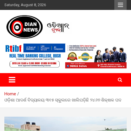
Skip
Saturday, August 8, 2026
to
content
ସାରା ଦୁନିଆର ଖବର ଆପଣଙ୍କ ହାତମୁଠାରେ…
ଓଡିଆନ୍ ନ୍ୟୁଜ
Home
ଓଡ଼ିଶା ଆଦର୍ଶ ବିଦ୍ୟାଳୟ ୩୧୫ ସ୍କୁଲରେ ଖାଲିପଡ଼ିଛି ୨୪୬୭ ଶିକ୍ଷକ ପଦ