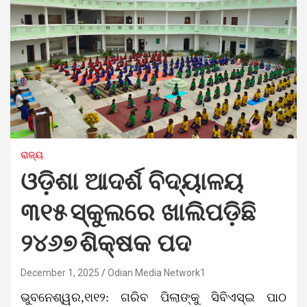
ରାଜ୍ୟ
ଓଡ଼ିଶା ଆଦର୍ଶ ବିଦ୍ୟାଳୟ
୩୧୫ ସ୍କୁଲରେ ଖାଲିପଡ଼ିଛି
୨୪୬୭ ଶିକ୍ଷକ ପଦ
December 1, 2025
Odian Media Network1
ଭୁବନେଶ୍ୱର,୧ା୧୨: ଗରିବ ପିଲାଙ୍କୁ ସିବିଏସ୍‌ଇ ପାଠ