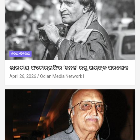
ଦେଶ-ବିଦେଶ
ଭାରତୀୟ ଫଟୋଗ୍ରାଫିର ‘ଜନକ’ ରଘୁ ରାୟଙ୍କ ପରଲୋକ
April 26, 2026
Odian Media Network1