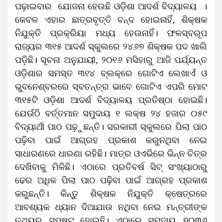
ପଢ଼ାଇବାର ଯୋଜନା ହେଉଛି ଓଡ଼ିଶା ଆଦର୍ଶ ବିଦ୍ୟାଳୟ ।
କେବଳ ଏହାର ଛାତ୍ରବୃତ୍ତି ବନ୍ଦ ହୋଇନାହିଁ, ଶିକ୍ଷକ
ନିଯୁକ୍ତି ପ୍ରକ୍ରିୟା ମଧ୍ୟ ହେଉନାହିଁ। ଫଳସ୍ବରୂପ
ରାଜ୍ୟର ୩୧୫ ଆଦର୍ଶ ସ୍କୁଲରେ ୨୪୬୭ ଶିକ୍ଷକ ପଦ ଖାଲି
ପଡ଼ିଛି। ସୂଚନା ଅନୁଯାୟୀ, ୨୦୧୬ ମସିହାରୁ ଆଜି ପର୍ଯ୍ୟନ୍ତ
ଓଡ଼ିଶାର ସମସ୍ତ ୩୧୪ ବ୍ଲକ୍‌ରେ ଗୋଟିଏ ଲେଖାଏଁ ଓ
ଭୁବନେଶ୍ବରରେ ସ୍ବତନ୍ତ୍ର ଭାବେ ଗୋଟିଏ ଏପରି ମୋଟ
୩୧୫ଟି ଓଡ଼ିଶା ଆଦର୍ଶ ବିଦ୍ୟାଳୟ ପ୍ରତିଷ୍ଠା ହୋଇଛି।
ଯେଉଁଠି ବର୍ତ୍ତମାନ ସମୁଦାୟ ୧ ଲକ୍ଷ ୨୪ ହଜାର ୦୫୯
ବିଦ୍ୟାର୍ଥୀ ପାଠ ପଢ଼ୁଛନ୍ତି। ସରକାରୀ ସ୍କୁଲରେ ପିଲା ପାଠ
ପଢ଼ିବା ପାଇଁ ଆଗ୍ରହ ପ୍ରକାଶ କରୁନଥିବା ନେଇ
ସାଧାରଣରେ ଧାରଣା ରହିଛି। ମାତ୍ର ଓଏଭିରେ ଭିନ୍ନ ଚିତ୍ର
ଦେଖିବାକୁ ମିଳିଛି। ଏଠାରେ ପ୍ରତିବର୍ଷ ସିଟ୍ ସଂଖ୍ୟାଠାରୁ
ଢେର ଅଧିକ ପିଲା ପାଠ ପଢ଼ିବା ପାଇଁ ଆଗ୍ରହ ପ୍ରକାଶ
କରୁଛନ୍ତି। କିନ୍ତୁ ଶିକ୍ଷକ ନିଯୁକ୍ତି କ୍ଷେତ୍ରରେ
ଆବଶ୍ୟକ ଧ୍ୟାନ ଦିଆଯାଉ ନଥିବା ନେଇ ମନ୍ତ୍ରୀଙ୍କ
ତଥ୍ୟରୁ ସ୍ପଷ୍ଟ ହୋଇଛି। ଏଠାରେ ସମୁଦାୟ ୭୦୩୬