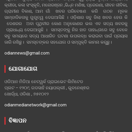
କ୍ରୀଡା, କଳା ସଂସ୍କୃତି, ମନୋରଞ୍ଜନ ,ଭିନ୍ନ ମଣିଷ, ପ୍ରେରଣା, ଜୀବନ ଜୀବିକା,
ଗ୍ରାମୀଣ ବିକାଶ, ଆମ ଗାଁ ଖବର ପରିବେଷଣ କରି ଗଠନ ମୂଳକ
ସାମ୍ବାଦିକତାକୁ ଗୁରୁତ୍ୱ ଦେଇଆସିଛି । ଓଡ଼ିଶାର ସବୁ ଜିଲା ଖବର ହେଉ କି
ଦେଶରର ଅବା ପୃଥିବୀର କୋଣ ଅନୁକୋଣର ଭଲ ଏବ ସତ୍ୟ ଖବରକୁ
ପ୍ରାଧାନ୍ୟ ଦେଇଆସୁଛି । ସମସ୍ତଙ୍କୁ ନିଜ ହାତ ପାହାନ୍ତାରେ ସବୁ ବେଳେ
ସବୁ ସମୟରେ ସତ୍ୟ ଆଧାରିତ ଘଟଣା ଉପଲବ୍ଧ କରାଇବା ପାଇଁ ପ୍ରୟାସ
ଜାରି ରଖିଛୁ। ସମସ୍ତଙ୍କର ସହଯୋଗ ଓ ସମ୍ପୃକ୍ତି କାମନା କରୁଛୁ।
odiannews@gmail.com
ଯୋଗାଯୋଗ
ଓଡିଆନ ମିଡିଆ ନେଟୱର୍କ ପ୍ରାଇଭେଟ ଲିମିଟେଡ
ପ୍ଲଟ – ୧୨୦୯, ଗଡସାହି ନୟାପଲ୍ଲୀ , ଭୁବନେଶ୍ଵର
ଖୋର୍ଦ୍ଧା, ଓଡିଶା , ୭୫୧୦୧୨
odianmedianetwork@gmail.com
ବିଜ୍ଞାପନ