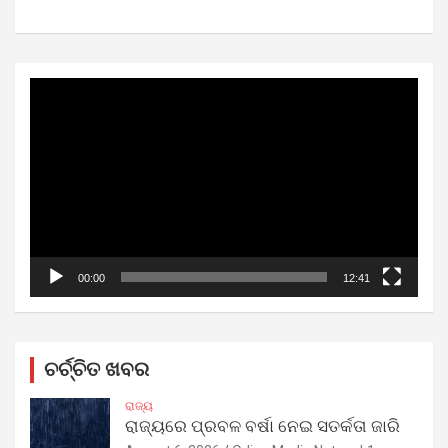
Video
Player
00:00
12:41
ଚର୍ଚ୍ଚିତ ଖବର
ରାଜ୍ୟ
ରାଜ୍ୟରେ ପ୍ରବଳ ବର୍ଷା ନେଇ ସତର୍କତା ଜାରି