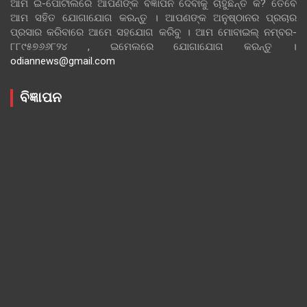
ଆମ ଇ-ପୋର୍ଟାଲରେ ଆପଣଙ୍କ ବିଜ୍ଞାପନ ଦେବାକୁ ଚାହୁଁଛନ୍ତି କି? ତେବେ
ଆମ ସହିତ ଯୋଗାଯୋଗ କରନ୍ତୁ । ଆପଣଙ୍କ ଅନୁଷ୍ଠାନର ପ୍ରଚାର
ପ୍ରସାର କରିବାରେ ଆମେ ସହଯୋଗ କରିବୁ । ଆମ ମୋବାଇଲ୍ ନମ୍ବର-
୮୮୯୫୭୬୬୮୨୪ , ଇମେଲରେ ଯୋଗାଯୋଗ କରନ୍ତୁ ।
odiannews@gmail.com
ବିଜ୍ଞାପନ