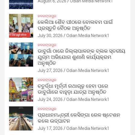
August 6, 2026
Odian Media Network1
ନବରଙ୍ଗପୁର
କେଲିଆ ଶୈବ ପୀଠରେ ବୋଲବମ ପାଇଁ
ପ୍ରସ୍ତୁତି ବୈଠକ ଅନୁଷ୍ଠିତ
July 30, 2026
Odian Media Network1
ନବରଙ୍ଗପୁର
ଡାବୁଗାଁ ଠାରେ ଜିଲ୍ଲାପାଳଙ୍କ ବ୍ଲକ ସ୍ତରୀୟ
ଯୁଗ୍ମ ଅଭିଯୋଗ ଶୁଣାଣି କାର୍ଯ୍ୟକ୍ରମ
ଅନୁଷ୍ଠିତ
July 27, 2026
Odian Media Network1
ନବରଙ୍ଗପୁର
ଚତୁର୍ଦ୍ଧା ମୂର୍ତ୍ତୀ ରଥାରୂଢ଼ ହେବା ପରେ
ଡାବୁଗାଁରେ ବାହୁଡ଼ା ଯାତ୍ରା ଅନୁଷ୍ଠିତ
July 24, 2026
Odian Media Network1
ନବରଙ୍ଗପୁର
ପ୍ରଧାନମନ୍ତ୍ରୀ କେସିଙ୍ଗା ରେଳ ଷ୍ଟେଶନ
କଲେ ଉଦ୍‌ଘାଟନ
July 17, 2026
Odian Media Network1