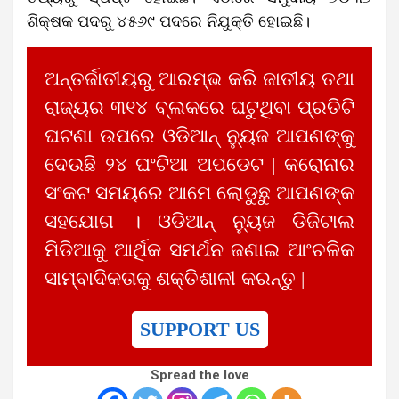
ଶିକ୍ଷକ ପଦରୁ ୪୫୬୯ ପଦରେ ନିଯୁକ୍ତି ହୋଇଛି।
ଅନ୍ତର୍ଜାତୀୟରୁ ଆରମ୍ଭ କରି ଜାତୀୟ ତଥା
ରାଜ୍ୟର ୩୧୪ ବ୍ଲକରେ ଘଟୁଥିବା ପ୍ରତିଟି
ଘଟଣା ଉପରେ ଓଡିଆନ୍ ନ୍ୟୁଜ ଆପଣଙ୍କୁ
ଦେଉଛି ୨୪ ଘଂଟିଆ ଅପଡେଟ | କରୋନାର
ସଂକଟ ସମୟରେ ଆମେ ଲୋଡୁଛୁ ଆପଣଙ୍କ
ସହଯୋଗ । ଓଡିଆନ୍ ନ୍ୟୁଜ ଡିଜିଟାଲ
ମିଡିଆକୁ ଆର୍ଥିକ ସମର୍ଥନ ଜଣାଇ ଆଂଚଳିକ
ସାମ୍ବାଦିକତାକୁ ଶକ୍ତିଶାଳୀ କରନ୍ତୁ |
SUPPORT US
Spread the love