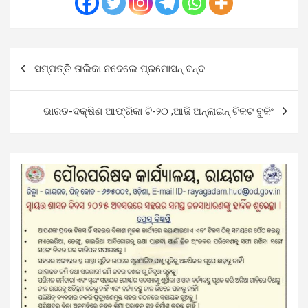
Post
ସମ୍ପତ୍ତି ତାଲିକା ନଦେଲେ ପ୍ରମୋସନ୍ ବନ୍ଦ
navigation
ଭାରତ-ଦକ୍ଷିଣ ଆଫ୍ରିକା ଟି-୨୦ ,ଆଜି ଅନ୍‌ଲାଇନ୍ ଟିକଟ ବୁକିଂ