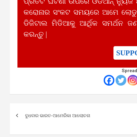
ପ୍ରତିଟି ଘଟଣା ଉପରେ ଓଡିଆନ୍ ନ୍ୟୁଜ
କରୋନାର ସଂକଟ ସମୟରେ ଆମେ ଲୋଡୁଛ
ଡିଜିଟାଲ ମିଡିଆକୁ ଆର୍ଥିକ ସମର୍ଥନ ଜଣ
କରନ୍ତୁ |
SUPP
Spread
Post
ବୁଧବାର ଭାରତ-ଆମେରିକା ଆଲୋଚନା
navigation