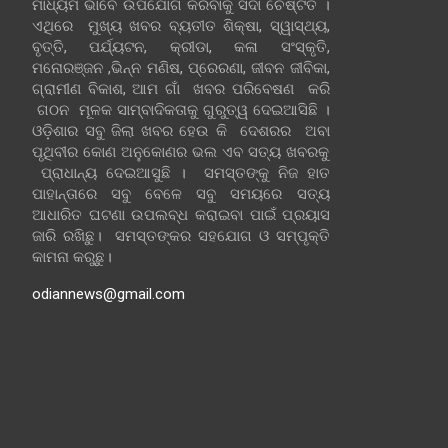
ମାଧ୍ୟମ ଭାବେ ଉପଯୋଗ କରିବାକୁ ସଦା ଚେଷ୍ଟିତ ।
ଏଥିରେ ମୁଖ୍ୟ ଖବର ବ୍ୟତୀତ ଶିକ୍ଷା, ସ୍ୱାସ୍ଥ୍ୟ,
ବୃତ୍ତି, ପର୍ଯ୍ୟଟନ, କ୍ରୀଡା, କଳା ସଂସ୍କୃତି,
ମନୋରଞ୍ଜନ ,ଭିନ୍ନ ମଣିଷ, ପ୍ରେରଣା, ଜୀବନ ଜୀବିକା,
ଗ୍ରାମୀଣ ବିକାଶ, ଆମ ଗାଁ ଖବର ପରିବେଷଣ କରି
ଗଠନ ମୂଳକ ସାମ୍ବାଦିକତାକୁ ଗୁରୁତ୍ୱ ଦେଇଆସିଛି ।
ଓଡ଼ିଶାର ସବୁ ଜିଲା ଖବର ହେଉ କି ଦେଶରର ଅବା
ପୃଥିବୀର କୋଣ ଅନୁକୋଣର ଭଲ ଏବ ସତ୍ୟ ଖବରକୁ
ପ୍ରାଧାନ୍ୟ ଦେଇଆସୁଛି । ସମସ୍ତଙ୍କୁ ନିଜ ହାତ
ପାହାନ୍ତାରେ ସବୁ ବେଳେ ସବୁ ସମୟରେ ସତ୍ୟ
ଆଧାରିତ ଘଟଣା ଉପଲବ୍ଧ କରାଇବା ପାଇଁ ପ୍ରୟାସ
ଜାରି ରଖିଛୁ। ସମସ୍ତଙ୍କର ସହଯୋଗ ଓ ସମ୍ପୃକ୍ତି
କାମନା କରୁଛୁ।
odiannews@gmail.com