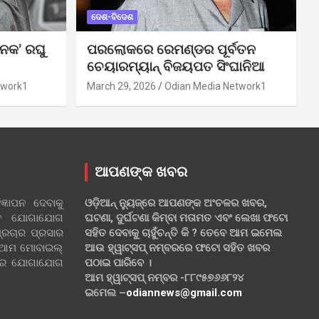
ଦେଶ-ବିଦେଶ
ନକ’ ରଘୁ
ପରଲୋକରେ ରେମଣ୍ଡର ପୂର୍ବତନ
ଚେୟାରମ୍ୟାନ୍ ବିଜୟପତ ସିଂଘାନିଆ
twork1
March 29, 2026
Odian Media Network1
ଆପଣଙ୍କ ଖବର
୍ଞାପନ ଦେବାକୁ
ଓଡ଼ିଆନ୍ ନ୍ୟୁଜ୍‌ରେ ଆପଣଙ୍କ ଅଂଚଳର ଖବର,
ହିତ ଯୋଗାଯୋଗ
ଘଟଣା, ଦୁର୍ଘଟଣା କିମ୍ବା ମତାମତ ଏବଂ ଲେଖା ଫଟୋ
୍ରଚାର ପ୍ରସାର
ସହିତ ଦେବାକୁ ଚାହୁଁଚନ୍ତି କି ? ତେବେ ଆମ ଇମେଲ
 ଆମ ମୋବାଇଲ୍
ଆଉ ହ୍ୱାଟ୍‌ସପ୍ ନମ୍ବରରେ ଫଟୋ ସହିତ ଖବର
ଲରେ ଯୋଗାଯୋଗ
ପଠାଇ ପାରିବେ ।
ଆମ ହ୍ୱାଟ୍‌ସପ୍ ନମ୍ବର -୮୮୯୫୭୬୬୮୨୪
ଇମେଲ –
odiannews@gmail.com