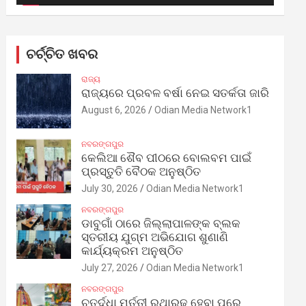
ଚର୍ଚ୍ଚିତ ଖବର
ରାଜ୍ୟ
ରାଜ୍ୟରେ ପ୍ରବଳ ବର୍ଷା ନେଇ ସତର୍କତା ଜାରି
August 6, 2026
Odian Media Network1
ନବରଙ୍ଗପୁର
କେଲିଆ ଶୈବ ପୀଠରେ ବୋଲବମ ପାଇଁ
ପ୍ରସ୍ତୁତି ବୈଠକ ଅନୁଷ୍ଠିତ
July 30, 2026
Odian Media Network1
ନବରଙ୍ଗପୁର
ଡାବୁଗାଁ ଠାରେ ଜିଲ୍ଲାପାଳଙ୍କ ବ୍ଲକ
ସ୍ତରୀୟ ଯୁଗ୍ମ ଅଭିଯୋଗ ଶୁଣାଣି
କାର୍ଯ୍ୟକ୍ରମ ଅନୁଷ୍ଠିତ
July 27, 2026
Odian Media Network1
ନବରଙ୍ଗପୁର
ଚତୁର୍ଦ୍ଧା ମୂର୍ତ୍ତୀ ରଥାରୂଢ଼ ହେବା ପରେ