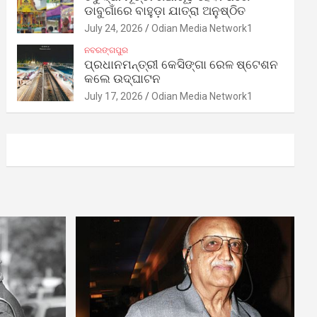
ଡାବୁଗାଁରେ ବାହୁଡ଼ା ଯାତ୍ରା ଅନୁଷ୍ଠିତ
July 24, 2026
Odian Media Network1
ନବରଙ୍ଗପୁର
ପ୍ରଧାନମନ୍ତ୍ରୀ କେସିଙ୍ଗା ରେଳ ଷ୍ଟେଶନ
କଲେ ଉଦ୍‌ଘାଟନ
July 17, 2026
Odian Media Network1