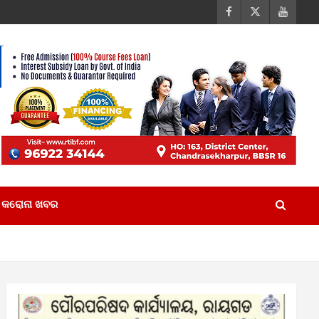
କରୋନା ଖବର