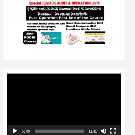
Video
Player
00:00
12:41