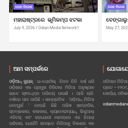
ଦେଶ-ବିଦେଶ
ଦେଶ-ବିଦେଶ
ମହାରାଷ୍ଟ୍ରରେ ଭୂମିକମ୍ପ ଝଟକା
ବେଙ୍ଗାଲ
July 9, 2026
Odian Media Network1
May 27, 202
ଆମ ସମ୍ପର୍କରେ
ଯୋଗାଯ
ଓଡ଼ିଆନ୍‍ ନ୍ୟୁଜ୍‍
: ଇ-ପୋର୍ଟାଲ୍ ବିଗତ ତିନି ବର୍ଷ ଧରି
ଓଡିଆନ ମିଡିଆ
ଓଡ଼ିଶାର ଏକ ପ୍ରମୁଖ ଡିଜିଟାଲ ମିଡିଆ ଅନୁଷ୍ଠାନ
ପ୍ଲଟ – ୧୨୦୯,
ଭାବେ ସ୍ଵତନ୍ତ୍ର ପରିଚୟ ପାଇଛି । ଆଜି ଚାରି
ଖୋର୍ଦ୍ଧା, ଓଡିଶ
ବର୍ଷରେ ପାଦ ଥାପିଛି । ସାମ୍ପ୍ରତିକ ‘ଓଡ଼ିଆନ୍‍ ମିଡିଆ
odianmedian
ନେଟୱର୍କ ’ ହେଉଛି କିଛି ଅଭିଜ୍ଞ ସାମ୍ବାଦିକ,
ସ୍ତମ୍ଭକାର, କଳାକାର, କ୍ୟାମେରାମ୍ୟାନ୍, ଭିଜୁଆଲ୍
ଏଡିଟର୍ ଏବଂ ସହଯୋଗୀ ମାନଙ୍କର ଏକ ନିଆରା
ପରିବାର, ଯେଉଁଠି ସମସ୍ତେ ମିଡିଆକୁ ବିକାଶର ଏକ