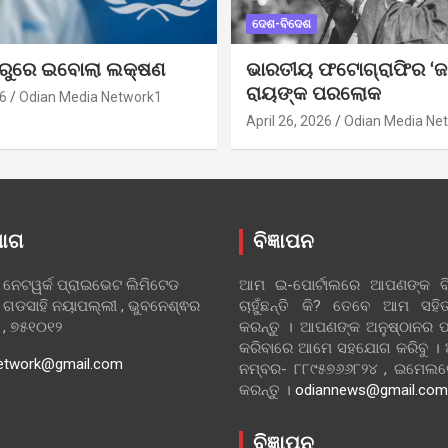
ଦେଶ-ବିଦେଶ
ୁରୁରେ ଇବୋଲା ଲକ୍ଷଣ
ଭାରତୀୟ ଫଟୋଗ୍ରାଫିର ‘ଜ
ରାୟଙ୍କ ପରଲୋକ
6
Odian Media Network1
April 26, 2026
Odian Media Ne
ୋଗ
ବିଜ୍ଞାପନ
 ନେଟୱର୍କ ପ୍ରାଇଭେଟ ଲିମିଟେଡ
ଆମ ଇ-ପୋର୍ଟାଲରେ ଆପଣଙ୍କ ବିଜ
 ଗଡସାହି ନୟାପଲ୍ଲୀ , ଭୁବନେଶ୍ଵର
ଚାହୁଁଛନ୍ତି କି? ତେବେ ଆମ ସ
ା , ୭୫୧୦୧୨
କରନ୍ତୁ । ଆପଣଙ୍କ ଅନୁଷ୍ଠାନର ପ
କରିବାରେ ଆମେ ସହଯୋଗ କରିବୁ ।
etwork@gmail.com
ନମ୍ବର- ୮୮୯୫୭୬୬୮୨୪ , ଇମେ
କରନ୍ତୁ ।
odiannews@gmail.com
ବିଜ୍ଞାପନ