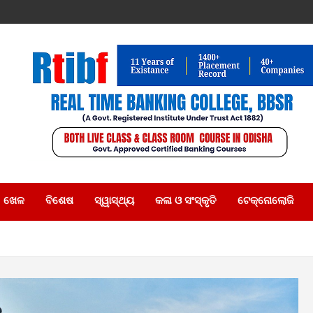
ଖେଳ
ବିଶେଷ
ସ୍ୱାସ୍ଥ୍ୟ
କଳା ଓ ସଂସ୍କୃତି
ଟେକ୍ନୋଲୋଜି