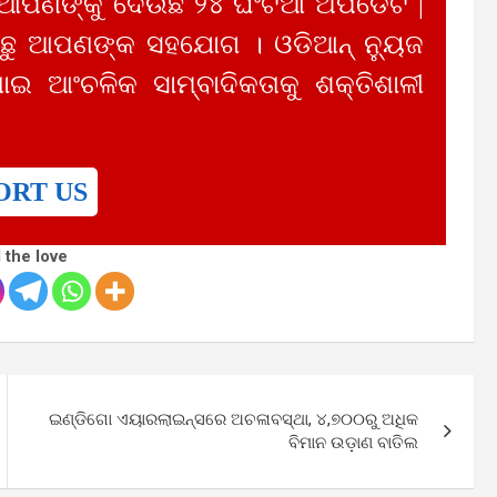
 ଆପଣଙ୍କୁ ଦେଉଛି ୨୪ ଘଂଟିଆ ଅପଡେଟ |
ୁ ଆପଣଙ୍କ ସହଯୋଗ । ଓଡିଆନ୍ ନ୍ୟୁଜ
ାଇ ଆଂଚଳିକ ସାମ୍ବାଦିକତାକୁ ଶକ୍ତିଶାଳୀ
ORT US
 the love
ଇଣ୍ଡିଗୋ ଏୟାରଲାଇନ୍ସରେ ଅଚଳାବସ୍ଥା, ୪,୭୦୦ରୁ ଅଧିକ
ବିମାନ ଉଡ଼ାଣ ବାତିଲ