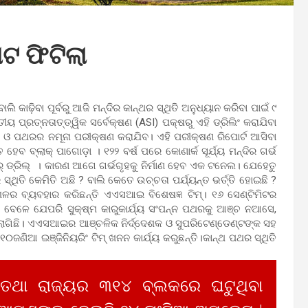
ାଟ ଫିଟିଲା
ାଲି କାଢ଼ିବା ପୂର୍ବରୁ ଆଜି ମନ୍ଦିର କାନ୍ଥର ସ୍ଥିତି ଅନୁଧ୍ୟାନ କରିବା ପାଇଁ ୯
ତୀୟ ପ୍ରତ୍ନତାତ୍ତ୍ୱିକ ସର୍ବେକ୍ଷଣ (ASI) ପକ୍ଷରୁ ଏହି ଡ୍ରିଲିଂ କରାଯିବା
ାଲି ଓ ପଥରର ନମୂନା ପରୀକ୍ଷଣ କରାଯିବ। ଏହି ପରୀକ୍ଷଣ ରିପୋର୍ଟ ଆସିବା
େବ ବ୍ଲାକ୍ ପାଗୋଡ଼ା । ୧୨୨ ବର୍ଷ ପରେ କୋଣାର୍କ ସୂର୍ଯ୍ୟ ମନ୍ଦିର ଗର୍ଭ
 ଡ୍ରିଲ୍ । କାରଣ ଆଗେ ଗର୍ଭଗୃହକୁ ନିର୍ମାଣ ହେବ ଏକ ଟନେଲ। ଯେହେତୁ
ଥିତି କେମିତି ଅଛି ? ବାଲି କେତେ ଉଚ୍ଚତା ପର୍ଯ୍ୟନ୍ତ ଭର୍ତ୍ତି ହୋଇଛି ?
ୌଶଳର ବ୍ୟବହାର କରିଛନ୍ତି ଏଏସଆଇ ବିଶେଷଜ୍ଞ ଟିମ୍। ୧୬ ସେଣ୍ଟିମିଟର
େଳେ ଯେପରି ସୁକ୍ଷ୍ମ କାରୁକାର୍ଯ୍ୟ ସଂପନ୍ନ ପଥରକୁ ଆଞ୍ଚ ନଆସେ,
ଲାଗିଛି। ଏଏସଆଇର ଆଞ୍ଚଳିକ ନିର୍ଦ୍ଦେଶକ ଓ ସୁପରିଟେଣ୍ଡେଣ୍ଟଙ୍କ ସହ
ିଆ ଇଞ୍ଜିନିୟରିଂ ଟିମ୍ ଖନନ କାର୍ଯ୍ୟ କରୁଛନ୍ତି।କାନ୍ଥ ପଥର ସ୍ଥିତି
 ତଥା ରାଜ୍ୟର ୩୧୪ ବ୍ଲକରେ ଘଟୁଥିବା