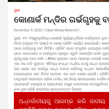
ପୁରୀ
କୋଣାର୍କ ମନ୍ଦିର ଗର୍ଭଗୃହକୁ ବ
December 9, 2025
Odian Media Network1
ପୁରୀ, ।୧୨: ବିଶ୍ୱପ୍ରସିଦ୍ଧ କୋଣାର୍କ ସୂର୍ଯ୍ୟମନ୍ଦିରର ଗର୍ଭଗୃହରେ ଥିବା ବ
ମିଟର (ପ୍ରାୟ ୧୭ ଇଞ୍ଚ୍‌) ର କୋର୍ ଡ୍ରିଲିଂ କାର୍ଯ୍ୟ କରାଯାଇଛି। ଭାର
ପରେ ଗର୍ଭଗୃହକୁ ବାଟ ଫିଟିଛି। ଡ୍ରିଲିଂ ପରେ ସଂଗୃହୀତ ହୋଇଥିବା ବ
ପରେ ଜଗମୋହନ ଓ ଗର୍ଭଗୃହର ପ୍ରକୃତ ସ୍ଥିତି ଜଣାପଡ଼ିବ।ବାଲି ମୁକ୍ତ ହ
ଗୃହରୁ କଢ଼ା ହେବ ବାଲି । ASIର ପୂଜାପାଠ ପରେ ଆରମ୍ଭ ହୋଇଛି କୋର୍
ଏହା ଏକ ଅତି ପୁରାତନ ଐତିହ୍ୟ ସଂପନ୍ନ ମନ୍ଦିର, ତେଣୁ କାନ୍ଥ ପଥରର ସ୍
ତାର ଯାଞ୍ଚ ସହ ଗର୍ଭଗୃହ କାନ୍ଥ ଚଉଡା ମାପିବାକୁ ଉନ୍ନତ ଜ୍ଞାନକ
ଗୋଲେଇରେ ସାତ ମିଟର ଲମ୍ବର ଏକ ଗାତ ଖୋଳା ଯାଇଛି। ଡ୍ରିଲିଂ ବ
ସେଥିପାଇଁ ଡାଇମଣ୍ଡ ଡ୍ରିଲ ମେସିନ୍ ସହ ଜିରୋ ଭାଇବ୍ରେସନ ମେସିନ 
ଆଇଆଇଟି ମାଡ୍ରାସ୍ ର ପ୍ରଫେସର ଅରୁଣ ମେନନଙ୍କ ଉପସ୍ଥିତିରେ ୧୦ଜଣ
ଭଲ ଥିବା କହିଛି ଭାରତୀୟ ପ୍ରତ୍ନତତ୍ତ୍ବ ବିଭାଗ|
ଅନ୍ତର୍ଜାତୀୟରୁ ଆରମ୍ଭ କରି ଜାତୀୟ