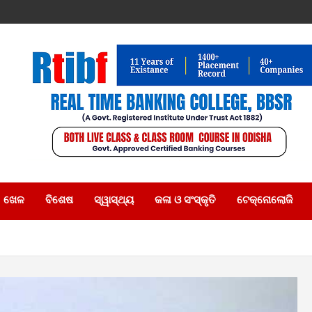
ଖେଳ
ବିଶେଷ
ସ୍ୱାସ୍ଥ୍ୟ
କଳା ଓ ସଂସ୍କୃତି
ଟେକ୍ନୋଲୋଜି