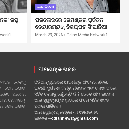
ଦେଶ-ବିଦେଶ
ନକ’ ରଘୁ
ପରଲୋକରେ ରେମଣ୍ଡର ପୂର୍ବତନ
ଚେୟାରମ୍ୟାନ୍ ବିଜୟପତ ସିଂଘାନିଆ
twork1
March 29, 2026
Odian Media Network1
ଆପଣଙ୍କ ଖବର
୍ଞାପନ ଦେବାକୁ
ଓଡ଼ିଆନ୍ ନ୍ୟୁଜ୍‌ରେ ଆପଣଙ୍କ ଅଂଚଳର ଖବର,
ହିତ ଯୋଗାଯୋଗ
ଘଟଣା, ଦୁର୍ଘଟଣା କିମ୍ବା ମତାମତ ଏବଂ ଲେଖା ଫଟୋ
୍ରଚାର ପ୍ରସାର
ସହିତ ଦେବାକୁ ଚାହୁଁଚନ୍ତି କି ? ତେବେ ଆମ ଇମେଲ
 ଆମ ମୋବାଇଲ୍
ଆଉ ହ୍ୱାଟ୍‌ସପ୍ ନମ୍ବରରେ ଫଟୋ ସହିତ ଖବର
ଲରେ ଯୋଗାଯୋଗ
ପଠାଇ ପାରିବେ ।
ଆମ ହ୍ୱାଟ୍‌ସପ୍ ନମ୍ବର -୮୮୯୫୭୬୬୮୨୪
ଇମେଲ –
odiannews@gmail.com