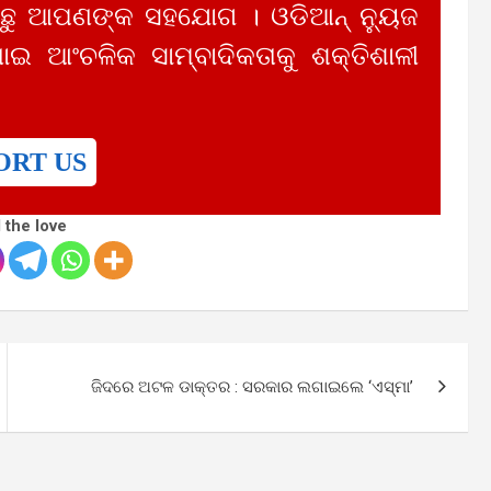
ୁ ଆପଣଙ୍କ ସହଯୋଗ । ଓଡିଆନ୍ ନ୍ୟୁଜ
ାଇ ଆଂଚଳିକ ସାମ୍ବାଦିକତାକୁ ଶକ୍ତିଶାଳୀ
ORT US
 the love
ଜିଦରେ ଅଟଳ ଡାକ୍ତର : ସରକାର ଲଗାଇଲେ ‘ଏସ୍‌ମା’