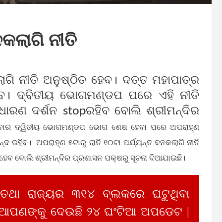
କଲାଗି ନୀତି
ାଗି ନୀତି ଅନୁଷ୍ଠିତ ହେବ। ଦତ୍ତ ମହାପାତ୍ର
େ। ଦ୍ବିତୀୟ ଭୋଗମଣ୍ଡପ ପରେ ଏହି ନୀତି
ାରଣ ଦର୍ଶନ stopରହିବ ବୋଲି ଶ୍ରୀମନ୍ଦିର
ଧବାର ଦ୍ୱିତୀୟ ଭୋଗମଣ୍ଡପ ଭୋଗ ଶେଷ ହେବା ପରେ ଅପରାହ୍ଣ
୍ଦ ରହିବ। ଅପରାହ୍ଣ ୫ଟାରୁ ରାତି ୧୦ଟା ପର୍ଯ୍ୟନ୍ତ ବନକଲାଗି ନୀତି
 ହେବ ବୋଲି ଶ୍ରୀମନ୍ଦିର ପ୍ରଶାସନ ପକ୍ଷରୁ ସୂଚନା ଦିଆଯାଇଛି।
 ତଥା ରାଜ୍ୟର ୩୧୪ ବ୍ଲକରେ ଘଟୁଥିବା
 ଆପଣଙ୍କୁ ଦେଉଛି ୨୪ ଘଂଟିଆ ଅପଡେଟ |