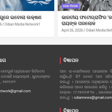
ଦେଶ-ବିଦେଶ
ୁରୁରେ ଇବୋଲା ଲକ୍ଷଣ
ଭାରତୀୟ ଫଟୋଗ୍ରାଫିର ‘ଜ
ରାୟଙ୍କ ପରଲୋକ
6
Odian Media Network1
April 26, 2026
Odian Media Ne
ୋଗ
ବିଜ୍ଞାପନ
 ନେଟୱର୍କ ପ୍ରାଇଭେଟ ଲିମିଟେଡ
ଆମ ଇ-ପୋର୍ଟାଲରେ ଆପଣଙ୍କ ବିଜ
 ଗଡସାହି ନୟାପଲ୍ଲୀ , ଭୁବନେଶ୍ଵର
ଚାହୁଁଛନ୍ତି କି? ତେବେ ଆମ ସ
ା , ୭୫୧୦୧୨
କରନ୍ତୁ । ଆପଣଙ୍କ ଅନୁଷ୍ଠାନର ପ
କରିବାରେ ଆମେ ସହଯୋଗ କରିବୁ ।
etwork@gmail.com
ନମ୍ବର- ୮୮୯୫୭୬୬୮୨୪ , ଇମେ
କରନ୍ତୁ ।
odiannews@gmail.com
ବିଜ୍ଞାପନ