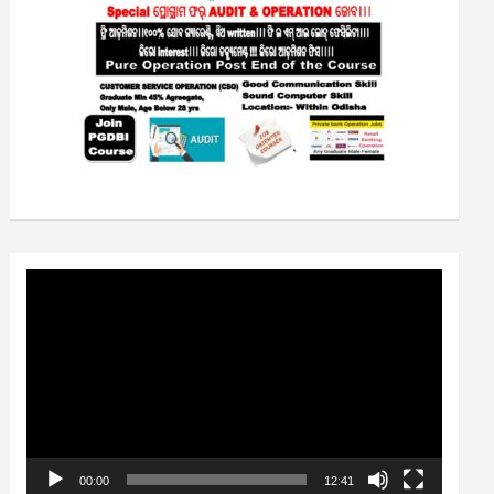
Video
Player
00:00
12:41