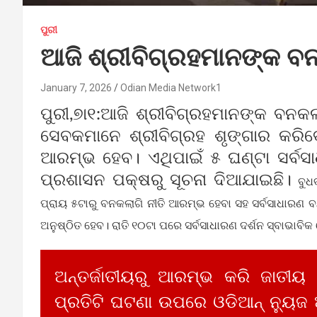
ପୁରୀ
ଆଜି ଶ୍ରୀବିଗ୍ରହମାନଙ୍କ ବନ
January 7, 2026
Odian Media Network1
ପୁରୀ,୭ା୧:ଆଜି ଶ୍ରୀବିଗ୍ରହମାନଙ୍କ ବନକଲ
ସେବକମାନେ ଶ୍ରୀବିଗ୍ରହ ଶୃଙ୍ଗାର କରିବ
ଆରମ୍ଭ ହେବ। ଏଥିପାଇଁ ୫ ଘଣ୍ଟା ସର୍ବସାଧ
ପ୍ରଶାସନ ପକ୍ଷରୁ ସୂଚନା ଦିଆଯାଇଛି।
ବୁ
ପ୍ରାୟ ୫ଟାରୁ ବନକଲାଗି ନୀତି ଆରମ୍ଭ ହେବା ସହ ସର୍ବସାଧାରଣ ବନ
ଅନୁଷ୍ଠିତ ହେବ। ରାତି ୧୦ଟା ପରେ ସର୍ବସାଧାରଣ ଦର୍ଶନ ସ୍ବାଭାବିକ
ଅନ୍ତର୍ଜାତୀୟରୁ ଆରମ୍ଭ କରି ଜାତୀୟ
ପ୍ରତିଟି ଘଟଣା ଉପରେ ଓଡିଆନ୍ ନ୍ୟୁଜ