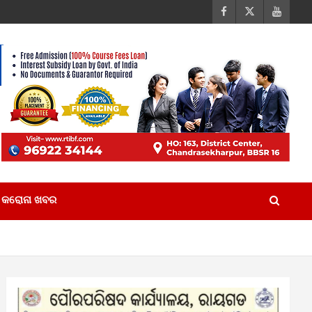
କରୋନା ଖବର