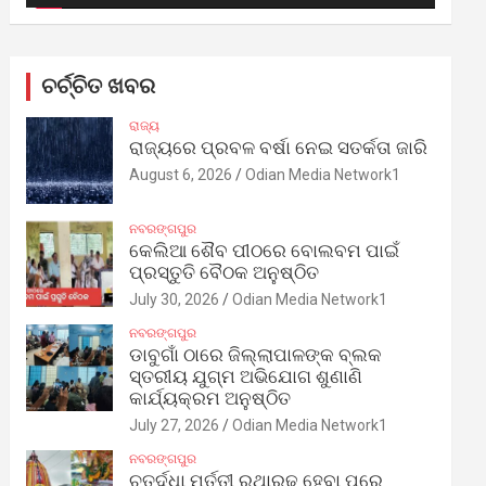
ଚର୍ଚ୍ଚିତ ଖବର
ରାଜ୍ୟ
ରାଜ୍ୟରେ ପ୍ରବଳ ବର୍ଷା ନେଇ ସତର୍କତା ଜାରି
August 6, 2026
Odian Media Network1
ନବରଙ୍ଗପୁର
କେଲିଆ ଶୈବ ପୀଠରେ ବୋଲବମ ପାଇଁ
ପ୍ରସ୍ତୁତି ବୈଠକ ଅନୁଷ୍ଠିତ
July 30, 2026
Odian Media Network1
ନବରଙ୍ଗପୁର
ଡାବୁଗାଁ ଠାରେ ଜିଲ୍ଲାପାଳଙ୍କ ବ୍ଲକ
ସ୍ତରୀୟ ଯୁଗ୍ମ ଅଭିଯୋଗ ଶୁଣାଣି
କାର୍ଯ୍ୟକ୍ରମ ଅନୁଷ୍ଠିତ
July 27, 2026
Odian Media Network1
ନବରଙ୍ଗପୁର
ଚତୁର୍ଦ୍ଧା ମୂର୍ତ୍ତୀ ରଥାରୂଢ଼ ହେବା ପରେ