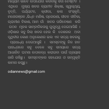
ମାଧ୍ୟମ ଭାବେ ଉପଯୋଗ କରିବାକୁ ସଦା ଚେଷ୍ଟିତ ।
ଏଥିରେ ମୁଖ୍ୟ ଖବର ବ୍ୟତୀତ ଶିକ୍ଷା, ସ୍ୱାସ୍ଥ୍ୟ,
ବୃତ୍ତି, ପର୍ଯ୍ୟଟନ, କ୍ରୀଡା, କଳା ସଂସ୍କୃତି,
ମନୋରଞ୍ଜନ ,ଭିନ୍ନ ମଣିଷ, ପ୍ରେରଣା, ଜୀବନ ଜୀବିକା,
ଗ୍ରାମୀଣ ବିକାଶ, ଆମ ଗାଁ ଖବର ପରିବେଷଣ କରି
ଗଠନ ମୂଳକ ସାମ୍ବାଦିକତାକୁ ଗୁରୁତ୍ୱ ଦେଇଆସିଛି ।
ଓଡ଼ିଶାର ସବୁ ଜିଲା ଖବର ହେଉ କି ଦେଶରର ଅବା
ପୃଥିବୀର କୋଣ ଅନୁକୋଣର ଭଲ ଏବ ସତ୍ୟ ଖବରକୁ
ପ୍ରାଧାନ୍ୟ ଦେଇଆସୁଛି । ସମସ୍ତଙ୍କୁ ନିଜ ହାତ
ପାହାନ୍ତାରେ ସବୁ ବେଳେ ସବୁ ସମୟରେ ସତ୍ୟ
ଆଧାରିତ ଘଟଣା ଉପଲବ୍ଧ କରାଇବା ପାଇଁ ପ୍ରୟାସ
ଜାରି ରଖିଛୁ। ସମସ୍ତଙ୍କର ସହଯୋଗ ଓ ସମ୍ପୃକ୍ତି
କାମନା କରୁଛୁ।
odiannews@gmail.com