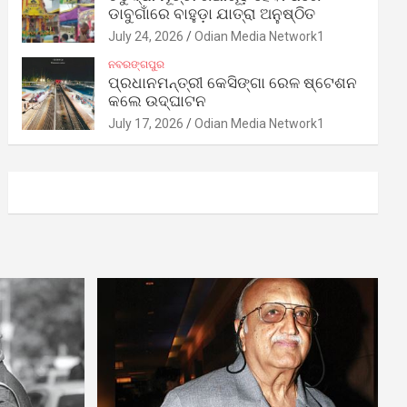
ଡାବୁଗାଁରେ ବାହୁଡ଼ା ଯାତ୍ରା ଅନୁଷ୍ଠିତ
July 24, 2026
Odian Media Network1
ନବରଙ୍ଗପୁର
ପ୍ରଧାନମନ୍ତ୍ରୀ କେସିଙ୍ଗା ରେଳ ଷ୍ଟେଶନ
କଲେ ଉଦ୍‌ଘାଟନ
July 17, 2026
Odian Media Network1