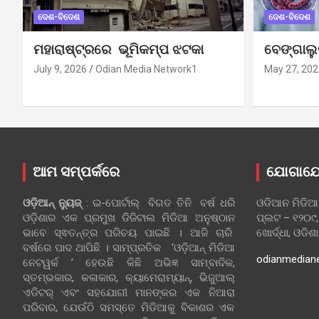
ଦେଶ-ବିଦେଶ
ଦେଶ-ବିଦେଶ
ମହାରାଷ୍ଟ୍ରରେ ଭୂମିକମ୍ପ ଝଟକା
ବେଙ୍ଗାଲ
July 9, 2026
Odian Media Network1
May 27, 202
ଆମ ସମ୍ପର୍କରେ
ଯୋଗାଯ
ଓଡ଼ିଆନ୍‍ ନ୍ୟୁଜ୍‍
: ଇ-ପୋର୍ଟାଲ୍ ବିଗତ ତିନି ବର୍ଷ ଧରି
ଓଡିଆନ ମିଡିଆ
ଓଡ଼ିଶାର ଏକ ପ୍ରମୁଖ ଡିଜିଟାଲ ମିଡିଆ ଅନୁଷ୍ଠାନ
ପ୍ଲଟ – ୧୨୦୯,
ଭାବେ ସ୍ଵତନ୍ତ୍ର ପରିଚୟ ପାଇଛି । ଆଜି ଚାରି
ଖୋର୍ଦ୍ଧା, ଓଡିଶ
ବର୍ଷରେ ପାଦ ଥାପିଛି । ସାମ୍ପ୍ରତିକ ‘ଓଡ଼ିଆନ୍‍ ମିଡିଆ
odianmedian
ନେଟୱର୍କ ’ ହେଉଛି କିଛି ଅଭିଜ୍ଞ ସାମ୍ବାଦିକ,
ସ୍ତମ୍ଭକାର, କଳାକାର, କ୍ୟାମେରାମ୍ୟାନ୍, ଭିଜୁଆଲ୍
ଏଡିଟର୍ ଏବଂ ସହଯୋଗୀ ମାନଙ୍କର ଏକ ନିଆରା
ପରିବାର, ଯେଉଁଠି ସମସ୍ତେ ମିଡିଆକୁ ବିକାଶର ଏକ