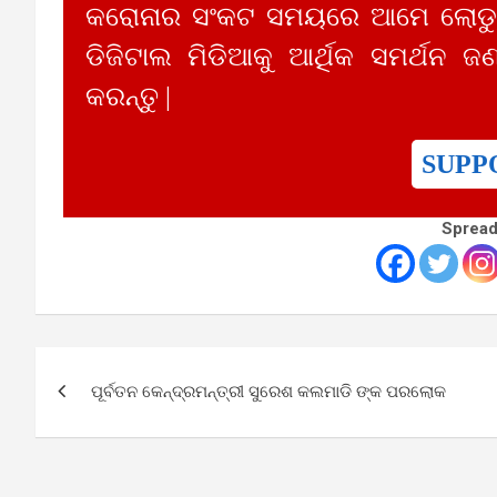
କରୋନାର ସଂକଟ ସମୟରେ ଆମେ ଲୋଡୁଛ
ଡିଜିଟାଲ ମିଡିଆକୁ ଆର୍ଥିକ ସମର୍ଥନ ଜଣ
କରନ୍ତୁ |
SUPP
Spread
Post
ପୂର୍ବତନ କେନ୍ଦ୍ରମନ୍ତ୍ରୀ ସୁରେଶ କଲମାଡି ଙ୍କ ପରଲୋକ
navigation