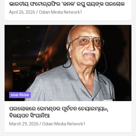
ଭାରତୀୟ ଫଟୋଗ୍ରାଫିର ‘ଜନକ’ ରଘୁ ରାୟଙ୍କ ପରଲୋକ
April 26, 2026
Odian Media Network1
ଦେଶ-ବିଦେଶ
ପରଲୋକରେ ରେମଣ୍ଡର ପୂର୍ବତନ ଚେୟାରମ୍ୟାନ୍
ବିଜୟପତ ସିଂଘାନିଆ
March 29, 2026
Odian Media Network1