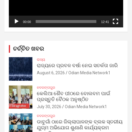
00:00
12:41
ଚର୍ଚ୍ଚିତ ଖବର
ରାଜ୍ୟ
ରାଜ୍ୟରେ ପ୍ରବଳ ବର୍ଷା ନେଇ ସତର୍କତା ଜାରି
August 6, 2026
Odian Media Network1
ନବରଙ୍ଗପୁର
କେଲିଆ ଶୈବ ପୀଠରେ ବୋଲବମ ପାଇଁ
ପ୍ରସ୍ତୁତି ବୈଠକ ଅନୁଷ୍ଠିତ
July 30, 2026
Odian Media Network1
ନବରଙ୍ଗପୁର
ଡାବୁଗାଁ ଠାରେ ଜିଲ୍ଲାପାଳଙ୍କ ବ୍ଲକ ସ୍ତରୀୟ
ଯୁଗ୍ମ ଅଭିଯୋଗ ଶୁଣାଣି କାର୍ଯ୍ୟକ୍ରମ