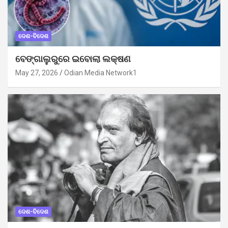
ଦେଶ-ବିଦେଶ
ବେଙ୍ଗାଲୁରୁରେ ଇବୋଲା ଲକ୍ଷଣ
May 27, 2026
Odian Media Network1
ଦେଶ-ବିଦେଶ