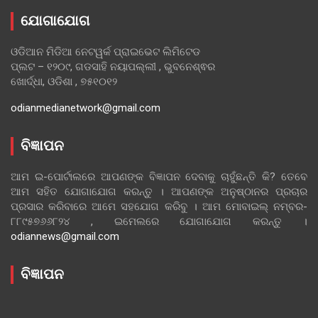
ଯୋଗାଯୋଗ
ଓଡିଆନ ମିଡିଆ ନେଟୱର୍କ ପ୍ରାଇଭେଟ ଲିମିଟେଡ
ପ୍ଲଟ – ୧୨୦୯, ଗଡସାହି ନୟାପଲ୍ଲୀ , ଭୁବନେଶ୍ଵର
ଖୋର୍ଦ୍ଧା, ଓଡିଶା , ୭୫୧୦୧୨
odianmedianetwork@gmail.com
ବିଜ୍ଞାପନ
ଆମ ଇ-ପୋର୍ଟାଲରେ ଆପଣଙ୍କ ବିଜ୍ଞାପନ ଦେବାକୁ ଚାହୁଁଛନ୍ତି କି? ତେବେ
ଆମ ସହିତ ଯୋଗାଯୋଗ କରନ୍ତୁ । ଆପଣଙ୍କ ଅନୁଷ୍ଠାନର ପ୍ରଚାର
ପ୍ରସାର କରିବାରେ ଆମେ ସହଯୋଗ କରିବୁ । ଆମ ମୋବାଇଲ୍ ନମ୍ବର-
୮୮୯୫୭୬୬୮୨୪ , ଇମେଲରେ ଯୋଗାଯୋଗ କରନ୍ତୁ ।
odiannews@gmail.com
ବିଜ୍ଞାପନ