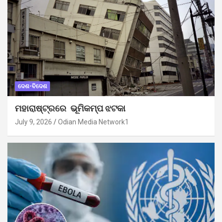
ଦେଶ-ବିଦେଶ
ମହାରାଷ୍ଟ୍ରରେ ଭୂମିକମ୍ପ ଝଟକା
July 9, 2026
Odian Media Network1