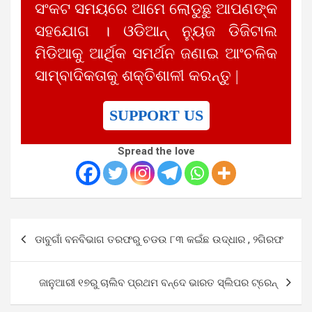
ସଂକଟ ସମୟରେ ଆମେ ଲୋଡୁଛୁ ଆପଣଙ୍କ
ସହଯୋଗ । ଓଡିଆନ୍ ନ୍ୟୁଜ ଡିଜିଟାଲ
ମିଡିଆକୁ ଆର୍ଥିକ ସମର୍ଥନ ଜଣାଇ ଆଂଚଳିକ
ସାମ୍ବାଦିକତାକୁ ଶକ୍ତିଶାଳୀ କରନ୍ତୁ |
SUPPORT US
Spread the love
Post
ଡାବୁଗାଁ ବନବିଭାଗ ତରଫରୁ ଚଡଉ ୮୩ କଇଁଛ ଉଦ୍ଧାର , ୨ଗିରଫ
navigation
ଜାନୁଆରୀ ୧୭ରୁ ଚାଲିବ ପ୍ରଥମ ବନ୍ଦେ ଭାରତ ସ୍ଲିପର ଟ୍ରେନ୍‌