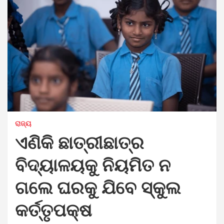
ରାଜ୍ୟ
ଏଣିକି ଛାତ୍ରୀଛାତ୍ର
ବିଦ୍ୟାଳୟକୁ ନିୟମିତ ନ
ଗଲେ ଘରକୁ ଯିବେ ସ୍କୁଲ
କର୍ତ୍ତୃପକ୍ଷ