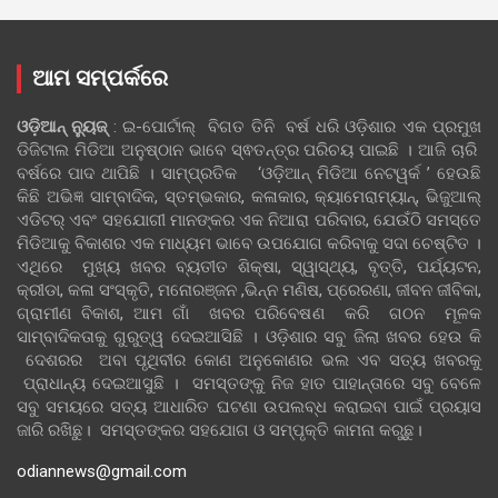
ଆମ ସମ୍ପର୍କରେ
ଓଡ଼ିଆନ୍‍ ନ୍ୟୁଜ୍‍
: ଇ-ପୋର୍ଟାଲ୍ ବିଗତ ତିନି ବର୍ଷ ଧରି ଓଡ଼ିଶାର ଏକ ପ୍ରମୁଖ
ଡିଜିଟାଲ ମିଡିଆ ଅନୁଷ୍ଠାନ ଭାବେ ସ୍ଵତନ୍ତ୍ର ପରିଚୟ ପାଇଛି । ଆଜି ଚାରି
ବର୍ଷରେ ପାଦ ଥାପିଛି । ସାମ୍ପ୍ରତିକ ‘ଓଡ଼ିଆନ୍‍ ମିଡିଆ ନେଟୱର୍କ ’ ହେଉଛି
କିଛି ଅଭିଜ୍ଞ ସାମ୍ବାଦିକ, ସ୍ତମ୍ଭକାର, କଳାକାର, କ୍ୟାମେରାମ୍ୟାନ୍, ଭିଜୁଆଲ୍
ଏଡିଟର୍ ଏବଂ ସହଯୋଗୀ ମାନଙ୍କର ଏକ ନିଆରା ପରିବାର, ଯେଉଁଠି ସମସ୍ତେ
ମିଡିଆକୁ ବିକାଶର ଏକ ମାଧ୍ୟମ ଭାବେ ଉପଯୋଗ କରିବାକୁ ସଦା ଚେଷ୍ଟିତ ।
ଏଥିରେ ମୁଖ୍ୟ ଖବର ବ୍ୟତୀତ ଶିକ୍ଷା, ସ୍ୱାସ୍ଥ୍ୟ, ବୃତ୍ତି, ପର୍ଯ୍ୟଟନ,
କ୍ରୀଡା, କଳା ସଂସ୍କୃତି, ମନୋରଞ୍ଜନ ,ଭିନ୍ନ ମଣିଷ, ପ୍ରେରଣା, ଜୀବନ ଜୀବିକା,
ଗ୍ରାମୀଣ ବିକାଶ, ଆମ ଗାଁ ଖବର ପରିବେଷଣ କରି ଗଠନ ମୂଳକ
ସାମ୍ବାଦିକତାକୁ ଗୁରୁତ୍ୱ ଦେଇଆସିଛି । ଓଡ଼ିଶାର ସବୁ ଜିଲା ଖବର ହେଉ କି
ଦେଶରର ଅବା ପୃଥିବୀର କୋଣ ଅନୁକୋଣର ଭଲ ଏବ ସତ୍ୟ ଖବରକୁ
ପ୍ରାଧାନ୍ୟ ଦେଇଆସୁଛି । ସମସ୍ତଙ୍କୁ ନିଜ ହାତ ପାହାନ୍ତାରେ ସବୁ ବେଳେ
ସବୁ ସମୟରେ ସତ୍ୟ ଆଧାରିତ ଘଟଣା ଉପଲବ୍ଧ କରାଇବା ପାଇଁ ପ୍ରୟାସ
ଜାରି ରଖିଛୁ। ସମସ୍ତଙ୍କର ସହଯୋଗ ଓ ସମ୍ପୃକ୍ତି କାମନା କରୁଛୁ।
odiannews@gmail.com