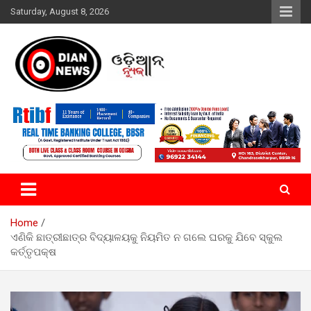
Skip
Saturday, August 8, 2026
to
content
ସାରା ଦୁନିଆର ଖବର ଆପଣଙ୍କ ହାତମୁଠାରେ…
ଓଡିଆନ୍ ନ୍ୟୁଜ
Home
ଏଣିକି ଛାତ୍ରୀଛାତ୍ର ବିଦ୍ୟାଳୟକୁ ନିୟମିତ ନ ଗଲେ ଘରକୁ ଯିବେ ସ୍କୁଲ
କର୍ତ୍ତୃପକ୍ଷ