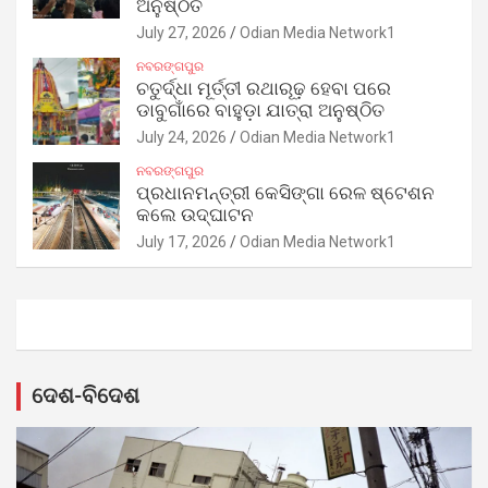
ଅନୁଷ୍ଠିତ
July 27, 2026
Odian Media Network1
ନବରଙ୍ଗପୁର
ଚତୁର୍ଦ୍ଧା ମୂର୍ତ୍ତୀ ରଥାରୂଢ଼ ହେବା ପରେ
ଡାବୁଗାଁରେ ବାହୁଡ଼ା ଯାତ୍ରା ଅନୁଷ୍ଠିତ
July 24, 2026
Odian Media Network1
ନବରଙ୍ଗପୁର
ପ୍ରଧାନମନ୍ତ୍ରୀ କେସିଙ୍ଗା ରେଳ ଷ୍ଟେଶନ
କଲେ ଉଦ୍‌ଘାଟନ
July 17, 2026
Odian Media Network1
ଦେଶ-ବିଦେଶ