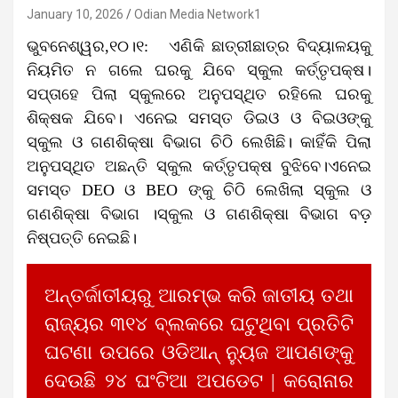
January 10, 2026
Odian Media Network1
ଭୁବନେଶ୍ୱର,୧୦।୧: ଏଣିକି ଛାତ୍ରୀଛାତ୍ର ବିଦ୍ୟାଳୟକୁ
ନିୟମିତ ନ ଗଲେ ଘରକୁ ଯିବେ ସ୍କୁଲ କର୍ତ୍ତୃପକ୍ଷ।
ସପ୍ତାହେ ପିଲା ସ୍କୁଲରେ ଅନୁପସ୍ଥିତ ରହିଲେ ଘରକୁ
ଶିକ୍ଷକ ଯିବେ। ଏନେଇ ସମସ୍ତ ଡିଇଓ ଓ ବିଇଓଙ୍କୁ
ସ୍କୁଲ ଓ ଗଣଶିକ୍ଷା ବିଭାଗ ଚିଠି ଲେଖିଛି। କାହିଁକି ପିଲା
ଅନୁପସ୍ଥିତ ଅଛନ୍ତି ସ୍କୁଲ କର୍ତ୍ତୃପକ୍ଷ ବୁଝିବେ।ଏନେଇ
ସମସ୍ତ DEO ଓ BEO ଙ୍କୁ ଚିଠି ଲେଖିଲା ସ୍କୁଲ ଓ
ଗଣଶିକ୍ଷା ବିଭାଗ ।ସ୍କୁଲ ଓ ଗଣଶିକ୍ଷା ବିଭାଗ ବଡ଼
ନିଷ୍ପତ୍ତି ନେଇଛି।
ଅନ୍ତର୍ଜାତୀୟରୁ ଆରମ୍ଭ କରି ଜାତୀୟ ତଥା
ରାଜ୍ୟର ୩୧୪ ବ୍ଲକରେ ଘଟୁଥିବା ପ୍ରତିଟି
ଘଟଣା ଉପରେ ଓଡିଆନ୍ ନ୍ୟୁଜ ଆପଣଙ୍କୁ
ଦେଉଛି ୨୪ ଘଂଟିଆ ଅପଡେଟ | କରୋନାର