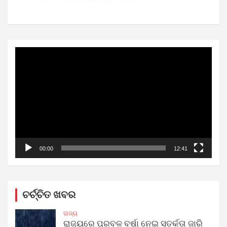
Video
Player
00:00
12:41
ଚର୍ଚ୍ଚିତ ଖବର
ରାଜ୍ୟ
ରାଜ୍ୟରେ ପ୍ରବଳ ବର୍ଷା ନେଇ ସତର୍କତା ଜାରି