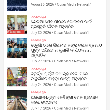
August 6, 2026
Odian Media Network1
ନବରଙ୍ଗପୁର
କେଲିଆ ଶୈବ ପୀଠରେ ବୋଲବମ ପାଇଁ
ପ୍ରସ୍ତୁତି ବୈଠକ ଅନୁଷ୍ଠିତ
July 30, 2026
Odian Media Network1
ନବରଙ୍ଗପୁର
ଡାବୁଗାଁ ଠାରେ ଜିଲ୍ଲାପାଳଙ୍କ ବ୍ଲକ ସ୍ତରୀୟ
ଯୁଗ୍ମ ଅଭିଯୋଗ ଶୁଣାଣି କାର୍ଯ୍ୟକ୍ରମ
ଅନୁଷ୍ଠିତ
July 27, 2026
Odian Media Network1
ନବରଙ୍ଗପୁର
ଚତୁର୍ଦ୍ଧା ମୂର୍ତ୍ତୀ ରଥାରୂଢ଼ ହେବା ପରେ
ଡାବୁଗାଁରେ ବାହୁଡ଼ା ଯାତ୍ରା ଅନୁଷ୍ଠିତ
July 24, 2026
Odian Media Network1
ନବରଙ୍ଗପୁର
ପ୍ରଧାନମନ୍ତ୍ରୀ କେସିଙ୍ଗା ରେଳ ଷ୍ଟେଶନ
କଲେ ଉଦ୍‌ଘାଟନ
July 17, 2026
Odian Media Network1