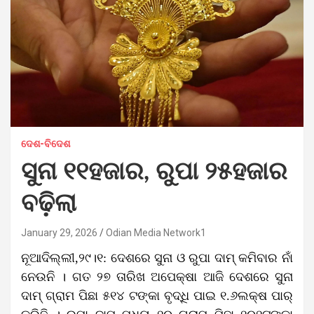
ଦେଶ-ବିଦେଶ
ସୁନା ୧୧ହଜାର, ରୁପା ୨୫ହଜାର
ବଢ଼ିଲା
January 29, 2026
Odian Media Network1
ନୂଆଦିଲ୍ଲୀ,୨୯।୧: ଦେଶରେ ସୁନା ଓ ରୁପା ଦାମ୍ କମିବାର ନାଁ
ନେଉନି । ଗତ ୨୭ ତାରିଖ ଅପେକ୍ଷା ଆଜି ଦେଶରେ ସୁନା
ଦାମ୍ ଗ୍ରାମ ପିଛା ୫୧୪ ଟଙ୍କା ବୃଦ୍ଧି ପାଇ ୧.୬ଲକ୍ଷ ପାର୍