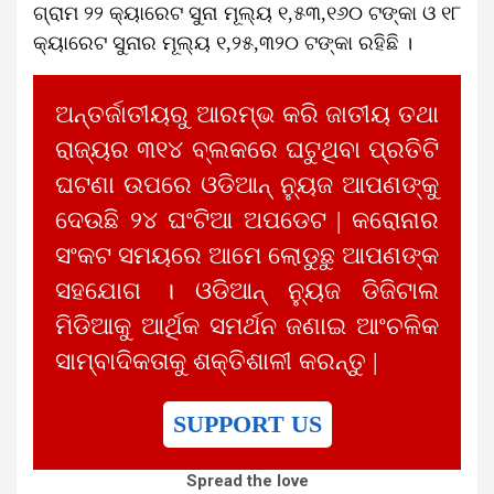
ଗ୍ରାମ ୨୨ କ୍ୟାରେଟ ସୁନା ମୂଲ୍ୟ ୧,୫୩,୧୬୦ ଟଙ୍କା ଓ ୧୮
କ୍ୟାରେଟ ସୁନାର ମୂଲ୍ୟ ୧,୨୫,୩୨୦ ଟଙ୍କା ରହିଛି ।
ଅନ୍ତର୍ଜାତୀୟରୁ ଆରମ୍ଭ କରି ଜାତୀୟ ତଥା
ରାଜ୍ୟର ୩୧୪ ବ୍ଲକରେ ଘଟୁଥିବା ପ୍ରତିଟି
ଘଟଣା ଉପରେ ଓଡିଆନ୍ ନ୍ୟୁଜ ଆପଣଙ୍କୁ
ଦେଉଛି ୨୪ ଘଂଟିଆ ଅପଡେଟ | କରୋନାର
ସଂକଟ ସମୟରେ ଆମେ ଲୋଡୁଛୁ ଆପଣଙ୍କ
ସହଯୋଗ । ଓଡିଆନ୍ ନ୍ୟୁଜ ଡିଜିଟାଲ
ମିଡିଆକୁ ଆର୍ଥିକ ସମର୍ଥନ ଜଣାଇ ଆଂଚଳିକ
ସାମ୍ବାଦିକତାକୁ ଶକ୍ତିଶାଳୀ କରନ୍ତୁ |
SUPPORT US
Spread the love