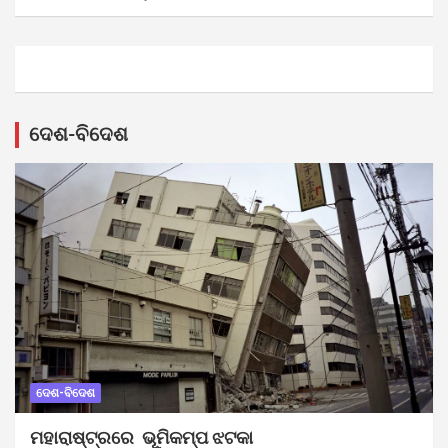
ଦେଶ-ବିଦେଶ
ଦେଶ-ବିଦେଶ
ମହାରାଷ୍ଟ୍ରରେ ଭୂମିକମ୍ପ ଝଟକା