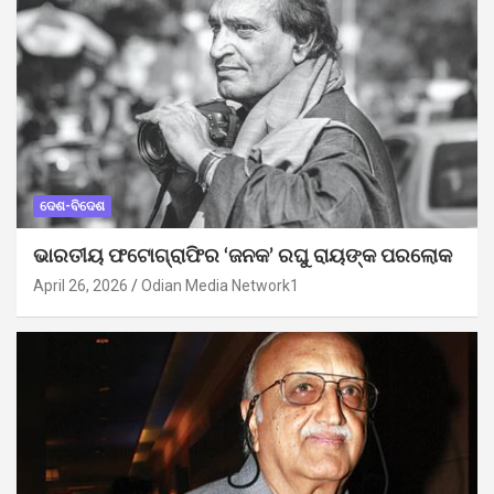
ଦେଶ-ବିଦେଶ
ଭାରତୀୟ ଫଟୋଗ୍ରାଫିର ‘ଜନକ’ ରଘୁ ରାୟଙ୍କ ପରଲୋକ
April 26, 2026
Odian Media Network1