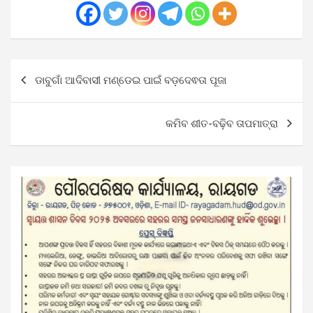
Post
ଡାବୁଗାଁ ଆଦିବାସୀ ମଣ୍ଡେଇ ପାଇଁ ବଡ଼ଦେଵତା ପୂଜା
navigation
କମିବ ଶୀତ-ବଢ଼ିବ ତାପମାତ୍ରା