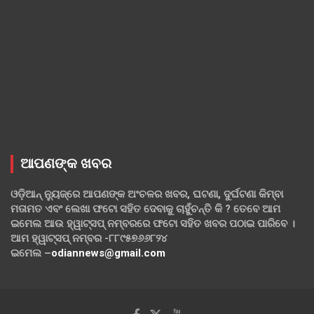
ଆପଣଙ୍କ ଖବର
ଓଡ଼ିଆନ୍ ନ୍ୟୁଜ୍‌ରେ ଆପଣଙ୍କ ଅଂଚଳର ଖବର, ଘଟଣା, ଦୁର୍ଘଟଣା କିମ୍ବା
ମତାମତ ଏବଂ ଲେଖା ଫଟୋ ସହିତ ଦେବାକୁ ଚାହୁଁଚନ୍ତି କି ? ତେବେ ଆମ
ଇମେଲ ଆଉ ହ୍ୱାଟ୍‌ସପ୍ ନମ୍ବରରେ ଫଟୋ ସହିତ ଖବର ପଠାଇ ପାରିବେ ।
ଆମ ହ୍ୱାଟ୍‌ସପ୍ ନମ୍ବର -୮୮୯୫୭୬୬୮୨୪
ଇମେଲ –
odiannews@gmail.com