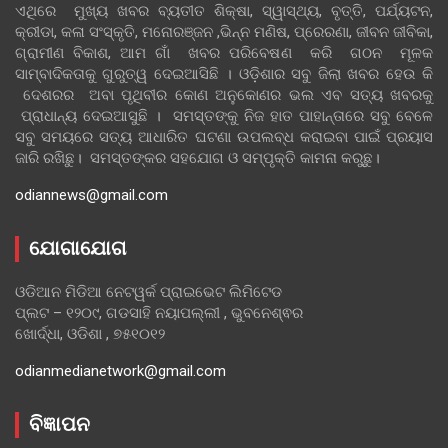
ଏଥିରେ ମୁଖ୍ୟ ଖବର ବ୍ୟତୀତ ଶିକ୍ଷା, ସ୍ୱାସ୍ଥ୍ୟ, ବୃତ୍ତି, ପର୍ଯ୍ୟଟନ,
କ୍ରୀଡା, କଳା ସଂସ୍କୃତି, ମନୋରଞ୍ଜନ ,ଭିନ୍ନ ମଣିଷ, ପ୍ରେରଣା, ଜୀବନ ଜୀବିକା,
ଗ୍ରାମୀଣ ବିକାଶ, ଆମ ଗାଁ ଖବର ପରିବେଷଣ କରି ଗଠନ ମୂଳକ
ସାମ୍ବାଦିକତାକୁ ଗୁରୁତ୍ୱ ଦେଇଆସିଛି । ଓଡ଼ିଶାର ସବୁ ଜିଲା ଖବର ହେଉ କି
ଦେଶରର ଅବା ପୃଥିବୀର କୋଣ ଅନୁକୋଣର ଭଲ ଏବ ସତ୍ୟ ଖବରକୁ
ପ୍ରାଧାନ୍ୟ ଦେଇଆସୁଛି । ସମସ୍ତଙ୍କୁ ନିଜ ହାତ ପାହାନ୍ତାରେ ସବୁ ବେଳେ
ସବୁ ସମୟରେ ସତ୍ୟ ଆଧାରିତ ଘଟଣା ଉପଲବ୍ଧ କରାଇବା ପାଇଁ ପ୍ରୟାସ
ଜାରି ରଖିଛୁ। ସମସ୍ତଙ୍କର ସହଯୋଗ ଓ ସମ୍ପୃକ୍ତି କାମନା କରୁଛୁ।
odiannews@gmail.com
ଯୋଗାଯୋଗ
ଓଡିଆନ ମିଡିଆ ନେଟୱର୍କ ପ୍ରାଇଭେଟ ଲିମିଟେଡ
ପ୍ଲଟ – ୧୨୦୯, ଗଡସାହି ନୟାପଲ୍ଲୀ , ଭୁବନେଶ୍ଵର
ଖୋର୍ଦ୍ଧା, ଓଡିଶା , ୭୫୧୦୧୨
odianmedianetwork@gmail.com
ବିଜ୍ଞାପନ