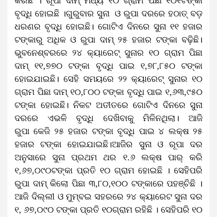
କରିଛି । ରୂପା ଦାମ୍ ମଧ୍ୟ ୧୦ ଗ୍ରାମ ପିଛା ୧୦୧ଟଙ୍କା
ବୃଦ୍ଧି ହୋଇଛି ।ଗୁରୁବାର ସୁନା ଓ ରୁପା ଦରରେ ହଠାତ୍‌ ବଡ଼
ଧରଣର ବୃଦ୍ଧି ହୋଇଛି। ଗୋଟିଏ ଦିନରେ ସୁନା ୧୧ ହଜାର
ଟଙ୍କାରୁ ଅଧିକ ଓ ରୁପା ଦାମ୍‌ ୨୫ ହଜାର ଟଙ୍କା ବଢ଼ିଛି।
ଭୁବନେଶ୍ବରରେ ୨୪ କ୍ୟାରେଟ୍‌ ସୁନାର ୧୦ ଗ୍ରାମ ପିଛା
ଦାମ୍‌ ୧୧,୭୭୦ ଟଙ୍କା ବୃଦ୍ଧି ପାଇ ୧,୭୮,୮୫୦ ଟଙ୍କା
ହୋଇଯାଇଛି। ସେହି ସମୟରେ ୨୨ କ୍ୟାରେଟ୍‌ ସୁନାର ୧୦
ଗ୍ରାମ ପିଛା ଦାମ୍‌ ୧୦,୮୦୦ ଟଙ୍କା ବୃଦ୍ଧି ପାଇ ୧,୬୩,୯୫୦
ଟଙ୍କା ହୋଇଛି। ନିକଟ ଅତୀତରେ ଗୋଟିଏ ଦିନରେ ସୁନା
ଦରରେ ଏଭଳି ବୃଦ୍ଧି ଦେଖିବାକୁ ମିଳିନଥିଲା। ଆଜି
ରୁପା କେଜି ୨୫ ହଜାର ଟଙ୍କା ବୃଦ୍ଧି ପାଇ ୪ ଲକ୍ଷ ୨୫
ହଜାର ଟଙ୍କା ହୋଇଯାଇଛି।ଆଜିର ସୁନା ଓ ରୂପା ଦର
ଅନୁସାରେ ସୁନା ପ୍ରଥମ ଥର ୧.୬ ଲକ୍ଷ ପାର୍ କରି
୧,୬୭,୦୯୦ଟଙ୍କା ପ୍ରତି ୧୦ ଗ୍ରାମ ହୋଇଛି । ସେହିପରି
ରୁପା ଦାମ୍ କିଲୋ ପିଛା ୩,୮୦,୧୦୦ ଟଙ୍କାରେ ପହଞ୍ଚିଛି ।
ଆଜି ଦିଲ୍ଲୀ ଓ ମୁମ୍ବଇ ସହରରେ ୨୪ କ୍ୟାରେଟ ସୁନା ଦର
୧, ୬୭,୦୯୦ ଟଙ୍କା ପ୍ରତି ୧୦ଗ୍ରାମ ରହିଛି । ସେହିପରି ୧୦