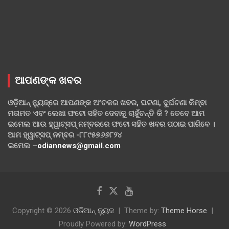
ଆପଣଙ୍କ ଖବର
ଓଡ଼ିଆନ୍ ନ୍ୟୁଜ୍‌ରେ ଆପଣଙ୍କ ଅଂଚଳର ଖବର, ଘଟଣା, ଦୁର୍ଘଟଣା କିମ୍ବା
ମତାମତ ଏବଂ ଲେଖା ଫଟୋ ସହିତ ଦେବାକୁ ଚାହୁଁଚନ୍ତି କି ? ତେବେ ଆମ
ଇମେଲ ଆଉ ହ୍ୱାଟ୍‌ସପ୍ ନମ୍ବରରେ ଫଟୋ ସହିତ ଖବର ପଠାଇ ପାରିବେ ।
ଆମ ହ୍ୱାଟ୍‌ସପ୍ ନମ୍ବର -୮୮୯୫୭୬୬୮୨୪
ଇମେଲ –
odiannews@gmail.com
Copyright © 2026
ଓଡିଆନ୍ ନ୍ୟୁଜ
Theme by:
Theme Horse
Proudly Powered by:
WordPress