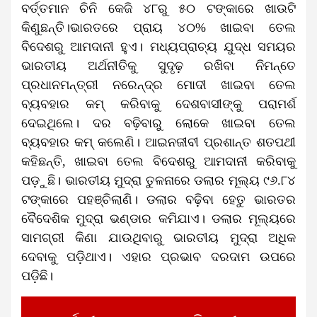
ବର୍ତ୍ତମାନ ଚିନି କେଜି ୪୮ରୁ ୫୦ ଟଙ୍କାରେ ଖାଉଟି
କିଣୁଛନ୍ତି।ଭାରତରେ ପ୍ରାୟ ୪୦% ଖାଇବା ତେଲ
ବିଦେଶରୁ ଆମଦାନୀ ହୁଏ। ମଧ୍ୟପ୍ରାଚ୍ୟ ଯୁଦ୍ଧ ସମୟ‌ର
ଭାରତୀୟ ଅର୍ଥନୀତିକୁ ସୁଦୃଢ଼ ରଖିବା ନିମନ୍ତେ
ପ୍ରଧାନମନ୍ତ୍ରୀ ନରେନ୍ଦ୍ର ମୋଦୀ ଖାଇବା ତେଲ
ବ୍ୟବହାର କମ୍‌ କରିବାକୁ ଦେଶବାସୀଙ୍କୁ ପରାମର୍ଶ
ଦେଇଥିଲେ। ଦର ବଢ଼ିବାରୁ ଲୋକେ ଖାଇବା ତେଲ
ବ୍ୟବହାର କମ୍‌ କଲେଣି। ଆଇନଜୀବୀ ପ୍ରଶାନ୍ତ ଶତପଥୀ
କହିଛନ୍ତି, ଖାଇବା ତେଲ ବିଦେଶରୁ ଆମଦାନୀ କରିବାକୁ
ପଡ଼ୁଛି। ଭାରତୀୟ ମୁଦ୍ରା ତୁଳନାରେ ଡଲାର ମୂଲ୍ୟ ୯୬.୮୪
ଟଙ୍କାରେ ପହଞ୍ଚିଲାଣି। ଡଲାର ବଢ଼ିବା ହେତୁ ଭାରତର
ବୈଦେଶିକ ମୁଦ୍ରା ଭଣ୍ଡାର କମିଯାଏ। ଡଲାର ମୂଲ୍ୟରେ
ସାମଗ୍ରୀ କିଣା ଯାଉଥିବାରୁ ଭାରତୀୟ ମୁଦ୍ରା ଅଧିକ
ଦେବାକୁ ପଡ଼ିଥାଏ। ଏହାର ପ୍ରଭାବ ଦରଦାମ ଉପରେ
ପଡ଼ିଛି।