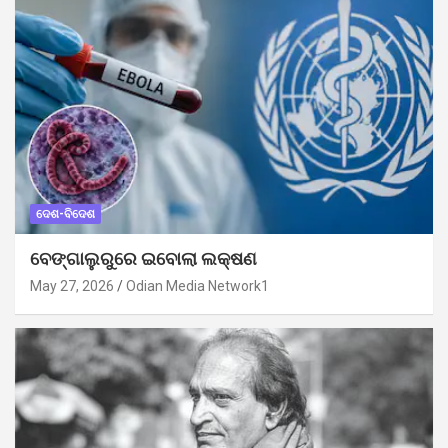
ଦେଶ-ବିଦେଶ
ବେଙ୍ଗାଲୁରୁରେ ଇବୋଲା ଲକ୍ଷଣ
May 27, 2026
Odian Media Network1