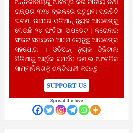
ଅନ୍ତର୍ଜାତୀୟରୁ ଆରମ୍ଭ କରି ଜାତୀୟ ତଥା
ରାଜ୍ୟର ୩୧୪ ବ୍ଲକରେ ଘଟୁଥିବା ପ୍ରତିଟି
ଘଟଣା ଉପରେ ଓଡିଆନ୍ ନ୍ୟୁଜ ଆପଣଙ୍କୁ
ଦେଉଛି ୨୪ ଘଂଟିଆ ଅପଡେଟ | କରୋନାର
ସଂକଟ ସମୟରେ ଆମେ ଲୋଡୁଛୁ ଆପଣଙ୍କ
ସହଯୋଗ । ଓଡିଆନ୍ ନ୍ୟୁଜ ଡିଜିଟାଲ
ମିଡିଆକୁ ଆର୍ଥିକ ସମର୍ଥନ ଜଣାଇ ଆଂଚଳିକ
ସାମ୍ବାଦିକତାକୁ ଶକ୍ତିଶାଳୀ କରନ୍ତୁ |
SUPPORT US
Spread the love