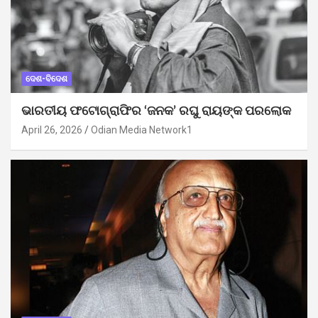
ଦେଶ-ବିଦେଶ
ଭାରତୀୟ ଫଟୋଗ୍ରାଫିର ‘ଜନକ’ ରଘୁ ରାୟଙ୍କ ପରଲୋକ
April 26, 2026
Odian Media Network1