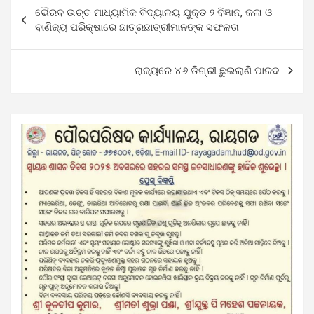
Post
ଭୈରବ ଉଚ୍ଚ ମାଧ୍ୟାମିକ ବିଦ୍ୟାଳୟ ଯୁକ୍ତ ୨ ବିଜ୍ଞାନ, କଳା ଓ
navigation
ବାଣିଜ୍ୟ ପରିକ୍ଷାରେ ଛାତ୍ରଛାତ୍ରୀମାନଙ୍କ ସଫଳତା
ରାଜ୍ୟରେ ୪୬ ଡିଗ୍ରୀ ଛୁଇଲାଣି ପାରଦ