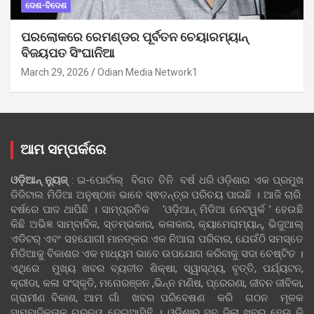
ଦେଶ-ବିଦେଶ
ପରଲୋକରେ ରେମଣ୍ଡର ପୂର୍ବତନ ଚେୟାରମ୍ୟାନ୍
ବିଜୟପତ ସିଂଘାନିଆ
March 29, 2026
Odian Media Network1
ଆମ ସମ୍ପର୍କରେ
ଓଡ଼ିଆନ୍‍ ନ୍ୟୁଜ୍‍
: ଇ-ପୋର୍ଟାଲ୍ ବିଗତ ତିନି ବର୍ଷ ଧରି ଓଡ଼ିଶାର ଏକ ପ୍ରମୁଖ
ଡିଜିଟାଲ ମିଡିଆ ଅନୁଷ୍ଠାନ ଭାବେ ସ୍ଵତନ୍ତ୍ର ପରିଚୟ ପାଇଛି । ଆଜି ଚାରି
ବର୍ଷରେ ପାଦ ଥାପିଛି । ସାମ୍ପ୍ରତିକ ‘ଓଡ଼ିଆନ୍‍ ମିଡିଆ ନେଟୱର୍କ ’ ହେଉଛି
କିଛି ଅଭିଜ୍ଞ ସାମ୍ବାଦିକ, ସ୍ତମ୍ଭକାର, କଳାକାର, କ୍ୟାମେରାମ୍ୟାନ୍, ଭିଜୁଆଲ୍
ଏଡିଟର୍ ଏବଂ ସହଯୋଗୀ ମାନଙ୍କର ଏକ ନିଆରା ପରିବାର, ଯେଉଁଠି ସମସ୍ତେ
ମିଡିଆକୁ ବିକାଶର ଏକ ମାଧ୍ୟମ ଭାବେ ଉପଯୋଗ କରିବାକୁ ସଦା ଚେଷ୍ଟିତ ।
ଏଥିରେ ମୁଖ୍ୟ ଖବର ବ୍ୟତୀତ ଶିକ୍ଷା, ସ୍ୱାସ୍ଥ୍ୟ, ବୃତ୍ତି, ପର୍ଯ୍ୟଟନ,
କ୍ରୀଡା, କଳା ସଂସ୍କୃତି, ମନୋରଞ୍ଜନ ,ଭିନ୍ନ ମଣିଷ, ପ୍ରେରଣା, ଜୀବନ ଜୀବିକା,
ଗ୍ରାମୀଣ ବିକାଶ, ଆମ ଗାଁ ଖବର ପରିବେଷଣ କରି ଗଠନ ମୂଳକ
ସାମ୍ବାଦିକତାକୁ ଗୁରୁତ୍ୱ ଦେଇଆସିଛି । ଓଡ଼ିଶାର ସବୁ ଜିଲା ଖବର ହେଉ କି