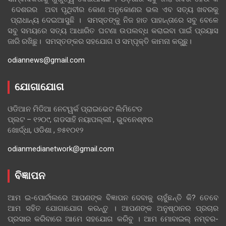
ଦେଶରର ଅବା ପୃଥିବୀର କୋଣ ଅନୁକୋଣର ଭଲ ଏବ ସତ୍ୟ ଖବରକୁ
ପ୍ରାଧାନ୍ୟ ଦେଇଆସୁଛି । ସମସ୍ତଙ୍କୁ ନିଜ ହାତ ପାହାନ୍ତାରେ ସବୁ ବେଳେ
ସବୁ ସମୟରେ ସତ୍ୟ ଆଧାରିତ ଘଟଣା ଉପଲବ୍ଧ କରାଇବା ପାଇଁ ପ୍ରୟାସ
ଜାରି ରଖିଛୁ। ସମସ୍ତଙ୍କର ସହଯୋଗ ଓ ସମ୍ପୃକ୍ତି କାମନା କରୁଛୁ।
odiannews@gmail.com
ଯୋଗାଯୋଗ
ଓଡିଆନ ମିଡିଆ ନେଟୱର୍କ ପ୍ରାଇଭେଟ ଲିମିଟେଡ
ପ୍ଲଟ – ୧୨୦୯, ଗଡସାହି ନୟାପଲ୍ଲୀ , ଭୁବନେଶ୍ଵର
ଖୋର୍ଦ୍ଧା, ଓଡିଶା , ୭୫୧୦୧୨
odianmedianetwork@gmail.com
ବିଜ୍ଞାପନ
ଆମ ଇ-ପୋର୍ଟାଲରେ ଆପଣଙ୍କ ବିଜ୍ଞାପନ ଦେବାକୁ ଚାହୁଁଛନ୍ତି କି? ତେବେ
ଆମ ସହିତ ଯୋଗାଯୋଗ କରନ୍ତୁ । ଆପଣଙ୍କ ଅନୁଷ୍ଠାନର ପ୍ରଚାର
ପ୍ରସାର କରିବାରେ ଆମେ ସହଯୋଗ କରିବୁ । ଆମ ମୋବାଇଲ୍ ନମ୍ବର-