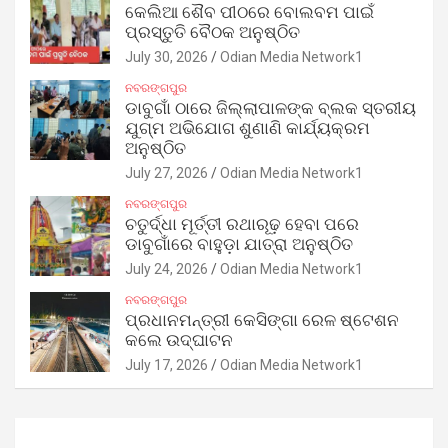
କେଲିଆ ଶୈବ ପୀଠରେ ବୋଲବମ ପାଇଁ
ପ୍ରସ୍ତୁତି ବୈଠକ ଅନୁଷ୍ଠିତ
July 30, 2026
Odian Media Network1
ନବରଙ୍ଗପୁର
ଡାବୁଗାଁ ଠାରେ ଜିଲ୍ଲାପାଳଙ୍କ ବ୍ଲକ ସ୍ତରୀୟ
ଯୁଗ୍ମ ଅଭିଯୋଗ ଶୁଣାଣି କାର୍ଯ୍ୟକ୍ରମ
ଅନୁଷ୍ଠିତ
July 27, 2026
Odian Media Network1
ନବରଙ୍ଗପୁର
ଚତୁର୍ଦ୍ଧା ମୂର୍ତ୍ତୀ ରଥାରୂଢ଼ ହେବା ପରେ
ଡାବୁଗାଁରେ ବାହୁଡ଼ା ଯାତ୍ରା ଅନୁଷ୍ଠିତ
July 24, 2026
Odian Media Network1
ନବରଙ୍ଗପୁର
ପ୍ରଧାନମନ୍ତ୍ରୀ କେସିଙ୍ଗା ରେଳ ଷ୍ଟେଶନ
କଲେ ଉଦ୍‌ଘାଟନ
July 17, 2026
Odian Media Network1