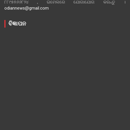
୮୮୯୫୭୬୬୮୨୪ , ଇମେଲରେ ଯୋଗାଯୋଗ କରନ୍ତୁ ।
odiannews@gmail.com
ବିଜ୍ଞାପନ