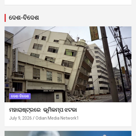
ଦେଶ-ବିଦେଶ
ଦେଶ-ବିଦେଶ
ମହାରାଷ୍ଟ୍ରରେ ଭୂମିକମ୍ପ ଝଟକା
July 9, 2026
Odian Media Network1