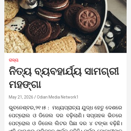
ରାଜ୍ୟ
ନିତ୍ୟ ବ୍ୟବହାର୍ଯ୍ୟ ସାମଗ୍ରୀ
ମହଙ୍ଗା
May 21, 2026
Odian Media Network1
ଭୁବନେଶ୍ବର,୨୧।୫ : ମଧ୍ୟପ୍ରାଚ୍ୟ ଯୁଦ୍ଧ ହେତୁ ଦେଶରେ
ପେଟ୍ରୋଲ ଓ ଡିଜେଲ ଦର ବଢ଼ିଲାଣି। ସପ୍ତାହକ ଭିତରେ
ପେଟ୍ରୋଲ ଓ ଡିଜେଲ ଲିଟର ପିଛା ଦର ୪ ଟଙ୍କା ବଢ଼ିଛି।