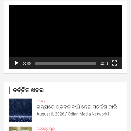
Video
Player
00:00
12:41
ଚର୍ଚ୍ଚିତ ଖବର
ରାଜ୍ୟ
ରାଜ୍ୟରେ ପ୍ରବଳ ବର୍ଷା ନେଇ ସତର୍କତା ଜାରି
August 6, 2026
Odian Media Network1
ନବରଙ୍ଗପୁର