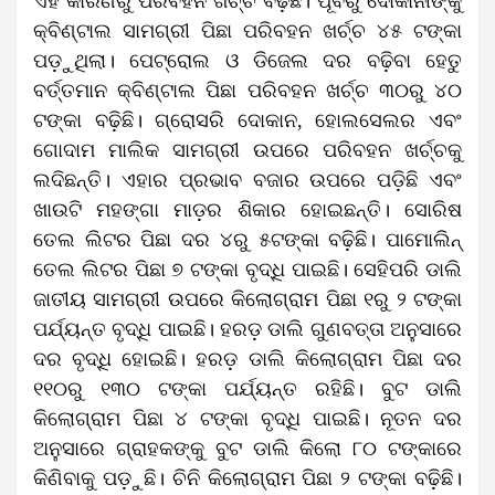
ଏହି କାରଣରୁ ପରିବହନ ଖର୍ଚ୍ଚ ବଢ଼ିଛି। ପୂର୍ବରୁ ଦୋକାନୀଙ୍କୁ
କ୍ବିଣ୍ଟାଲ ସାମଗ୍ରୀ ପିଛା ପରିବହନ ଖର୍ଚ୍ଚ ୪୫ ଟଙ୍କା
ପଡ଼ୁଥିଲା। ପେଟ୍ରୋଲ ଓ ଡିଜେଲ ଦର ବଢ଼ିବା ହେତୁ
ବର୍ତ୍ତମାନ କ୍ବିଣ୍ଟାଲ ପିଛା ପରିବହନ ଖର୍ଚ୍ଚ ୩୦ରୁ ୪୦
ଟଙ୍କା ବଢ଼ିଛି। ଗ୍ରୋସରି ଦୋକାନ, ହୋଲସେଲର ଏବଂ
ଗୋଦାମ ମାଲିକ ସାମଗ୍ରୀ ଉପରେ ପରିବହନ ଖର୍ଚ୍ଚକୁ
ଲଦିଛନ୍ତି। ଏହାର ପ୍ରଭାବ ବଜାର ଉପରେ ପଡ଼ିଛି ଏବଂ
ଖାଉଟି ମହଙ୍ଗା ମାଡ଼ର ଶିକାର ହୋଇଛନ୍ତି। ସୋରିଷ
ତେଲ ଲିଟର ପିଛା ଦର ୪ରୁ ୫ଟଙ୍କ‌ା ବଢ଼ିଛି। ପାମୋଲିନ୍
ତେଲ ଲିଟର ପିଛା ୭ ଟଙ୍କା ବୃଦ୍ଧି ପାଇଛି। ସେହିପରି ଡାଲି
ଜାତୀୟ ସାମଗ୍ରୀ ଉପରେ କିଲୋଗ୍ରାମ ପିଛା ୧ରୁ ୨ ଟଙ୍କା
ପର୍ଯ୍ୟନ୍ତ ବୃଦ୍ଧି ପାଇଛି। ହରଡ଼ ଡାଲି ଗୁଣବତ୍ତା ଅନୁସାରେ
ଦର ବୃଦ୍ଧି ହୋଇଛି। ହରଡ଼ ଡାଲି କିଲୋଗ୍ରାମ ପିଛା ଦର
୧୧୦ରୁ ୧୩୦ ଟଙ୍କା ପର୍ଯ୍ୟନ୍ତ ରହିଛି। ବୁଟ ଡାଲି
କିଲୋଗ୍ରାମ ପିଛା ୪ ଟଙ୍କା ବୃଦ୍ଧି ପାଇଛି। ନୂତନ ଦର
ଅନୁସାରେ ଗ୍ରାହକଙ୍କୁ ବୁଟ ଡାଲି କିଲୋ ୮୦ ଟଙ୍କାରେ
କିଣିବାକୁ ପଡ଼ୁଛି। ଚିନି କିଲୋଗ୍ରାମ ପିଛା ୨ ଟଙ୍କା ବଢ଼ିଛି।