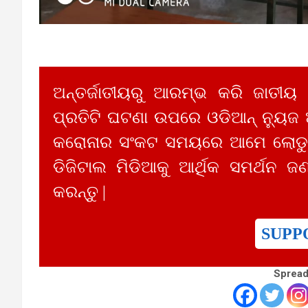
ଅନ୍ତର୍ଜାତୀୟରୁ ଆରମ୍ଭ କରି ଜାତୀୟ
ପ୍ରତିଟି ଘଟଣା ଉପରେ ଓଡିଆନ୍ ନ୍ୟୁଜ
କରୋନାର ସଂକଟ ସମୟରେ ଆମେ ଲୋଡୁଛ
ଡିଜିଟାଲ ମିଡିଆକୁ ଆର୍ଥିକ ସମର୍ଥନ ଜଣ
କରନ୍ତୁ |
SUPP
Spread