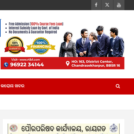
କରୋନା ଖବର