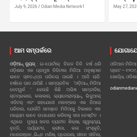
July 9, 2026
Odian Media Network1
May 27, 202
ଆମ ସମ୍ପର୍କରେ
ଯୋଗାଯ
ଓଡ଼ିଆନ୍‍ ନ୍ୟୁଜ୍‍
: ଇ-ପୋର୍ଟାଲ୍ ବିଗତ ତିନି ବର୍ଷ ଧରି
ଓଡିଆନ ମିଡିଆ
ଓଡ଼ିଶାର ଏକ ପ୍ରମୁଖ ଡିଜିଟାଲ ମିଡିଆ ଅନୁଷ୍ଠାନ
ପ୍ଲଟ – ୧୨୦୯,
ଭାବେ ସ୍ଵତନ୍ତ୍ର ପରିଚୟ ପାଇଛି । ଆଜି ଚାରି
ଖୋର୍ଦ୍ଧା, ଓଡିଶ
ବର୍ଷରେ ପାଦ ଥାପିଛି । ସାମ୍ପ୍ରତିକ ‘ଓଡ଼ିଆନ୍‍ ମିଡିଆ
odianmedian
ନେଟୱର୍କ ’ ହେଉଛି କିଛି ଅଭିଜ୍ଞ ସାମ୍ବାଦିକ,
ସ୍ତମ୍ଭକାର, କଳାକାର, କ୍ୟାମେରାମ୍ୟାନ୍, ଭିଜୁଆଲ୍
ଏଡିଟର୍ ଏବଂ ସହଯୋଗୀ ମାନଙ୍କର ଏକ ନିଆରା
ପରିବାର, ଯେଉଁଠି ସମସ୍ତେ ମିଡିଆକୁ ବିକାଶର ଏକ
ମାଧ୍ୟମ ଭାବେ ଉପଯୋଗ କରିବାକୁ ସଦା ଚେଷ୍ଟିତ ।
ଏଥିରେ ମୁଖ୍ୟ ଖବର ବ୍ୟତୀତ ଶିକ୍ଷା, ସ୍ୱାସ୍ଥ୍ୟ,
ବୃତ୍ତି, ପର୍ଯ୍ୟଟନ, କ୍ରୀଡା, କଳା ସଂସ୍କୃତି,
ମନୋରଞ୍ଜନ ,ଭିନ୍ନ ମଣିଷ, ପ୍ରେରଣା, ଜୀବନ ଜୀବିକା,