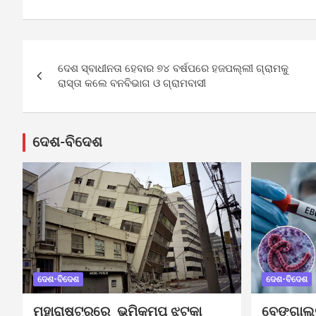
Post
ଦେଶ ସ୍ବାଧୀନତା ହେବାର ୭୪ ବର୍ଷପରେ ହଜପଲ୍ଲୀ ଗ୍ରାମକୁ
navigation
ରାସ୍ତା କଲେ ବନବିଭାଗ ଓ ଗ୍ରାମବାସୀ
ଦେଶ-ବିଦେଶ
ଦେଶ-ବିଦେଶ
ଦେଶ-ବିଦେଶ
ମହାରାଷ୍ଟ୍ରରେ ଭୂମିକମ୍ପ ଝଟକା
ବେଙ୍ଗାଲ