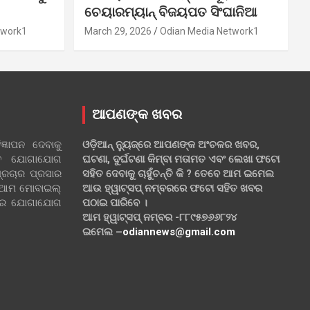
ଚେୟାରମ୍ୟାନ୍ ବିଜୟପତ ସିଂଘାନିଆ
twork1
March 29, 2026
Odian Media Network1
ଆପଣଙ୍କ ଖବର
୍ଞାପନ ଦେବାକୁ
ଓଡ଼ିଆନ୍ ନ୍ୟୁଜ୍‌ରେ ଆପଣଙ୍କ ଅଂଚଳର ଖବର,
ହିତ ଯୋଗାଯୋଗ
ଘଟଣା, ଦୁର୍ଘଟଣା କିମ୍ବା ମତାମତ ଏବଂ ଲେଖା ଫଟୋ
୍ରଚାର ପ୍ରସାର
ସହିତ ଦେବାକୁ ଚାହୁଁଚନ୍ତି କି ? ତେବେ ଆମ ଇମେଲ
 ଆମ ମୋବାଇଲ୍
ଆଉ ହ୍ୱାଟ୍‌ସପ୍ ନମ୍ବରରେ ଫଟୋ ସହିତ ଖବର
ଲରେ ଯୋଗାଯୋଗ
ପଠାଇ ପାରିବେ ।
ଆମ ହ୍ୱାଟ୍‌ସପ୍ ନମ୍ବର -୮୮୯୫୭୬୬୮୨୪
ଇମେଲ –
odiannews@gmail.com