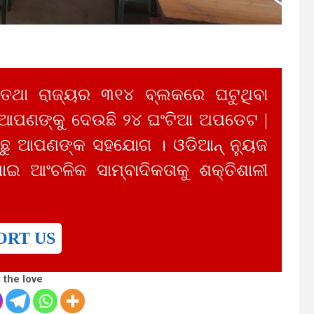
 ତଥା ରାଜ୍ୟର ୩୧୪ ବ୍ଲକରେ ଘଟୁଥିବା
 ଆପଣଙ୍କୁ ଦେଉଛି ୨୪ ଘଂଟିଆ ଅପଡେଟ |
ୁ ଆପଣଙ୍କ ସହଯୋଗ । ଓଡିଆନ୍ ନ୍ୟୁଜ
ାଇ ଆଂଚଳିକ ସାମ୍ବାଦିକତାକୁ ଶକ୍ତିଶାଳୀ
ORT US
 the love