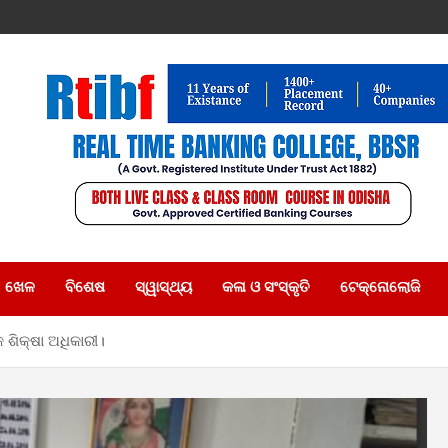
ଖେଳ
ବିଶେଷ
ସ୍ୱାସ୍ଥ୍ୟ
କଳା ଓ ସଂସ୍କୃତି
ଟେକ୍ନୋଲୋଜି
 ଶିକ୍ଷା ଅଧିକାରୀ।