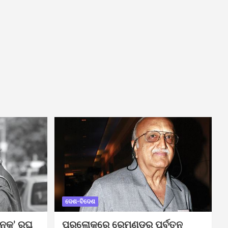
ଦେଶ-ବିଦେଶ
ନକ’ ରଘୁ
ପରଲୋକରେ ରେମଣ୍ଡର ପୂର୍ବତନ