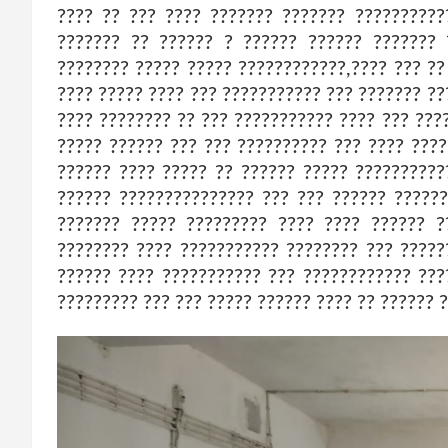
???? ?? ??? ???? ??????? ??????? ??????????
??????? ?? ?????? ? ?????? ?????? ??????? 
???????? ????? ????? ????????????,???? ??? ??
???? ????? ???? ??? ??????????? ??? ??????? ??
???? ???????? ?? ??? ??????????? ???? ??? ???
????? ?????? ??? ??? ?????????? ??? ???? ???
?????? ???? ????? ?? ?????? ????? ??????????
?????? ??????????????? ??? ??? ?????? ??????
??????? ????? ????????? ???? ???? ?????? ?
???????? ???? ??????????? ???????? ??? ?????
?????? ???? ??????????? ??? ???????????? ???
????????? ??? ??? ????? ?????? ???? ?? ?????? 