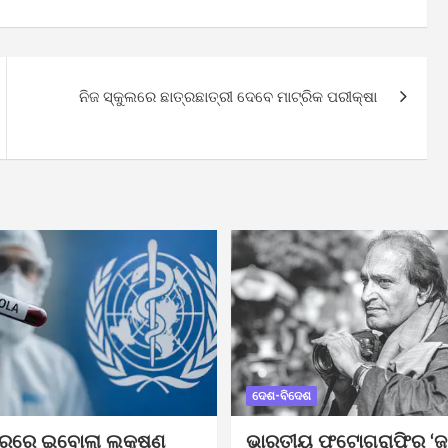
ନିଜ ସ୍କୁଲରେ ଛାତ୍ରଛାତ୍ରୀ ଦେବେ ମାଟ୍ରିକ ପରୀକ୍ଷା
ଦେଶ-ବିଦେଶ
ୁରୁରେ ଇବୋଲା ଲକ୍ଷଣ
ଭାରତୀୟ ଫଟୋଗ୍ରାଫିର ‘ଜ