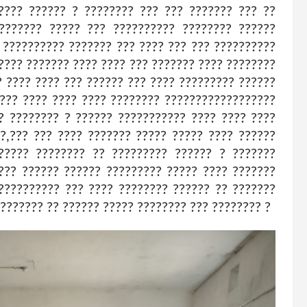
???? ?????? ? ???????? ??? ??? ??????? ??? ??
??????? ????? ??? ?????????? ???????? ??????
 ?????????? ??????? ??? ???? ??? ??? ??????????
???? ??????? ???? ???? ??? ??????? ???? ????????
? ???? ???? ??? ?????? ??? ???? ????????? ??????
???? ???? ???? ???? ???????? ??????????????????
? ???????? ? ?????? ??????????? ???? ???? ????
?,??? ??? ???? ??????? ????? ????? ???? ??????
????? ???????? ?? ????????? ?????? ? ???????
??? ?????? ?????? ????????? ????? ???? ???????
?????????? ??? ???? ???????? ?????? ?? ???????
???????? ?? ?????? ????? ???????? ??? ???????? ?