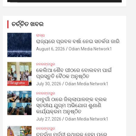
ଚର୍ଚ୍ଚିତ ଖବର
ରାଜ୍ୟ
ରାଜ୍ୟରେ ପ୍ରବଳ ବର୍ଷା ନେଇ ସତର୍କତା ଜାରି
August 6, 2026
Odian Media Network1
ନବରଙ୍ଗପୁର
କେଲିଆ ଶୈବ ପୀଠରେ ବୋଲବମ ପାଇଁ
ପ୍ରସ୍ତୁତି ବୈଠକ ଅନୁଷ୍ଠିତ
July 30, 2026
Odian Media Network1
ନବରଙ୍ଗପୁର
ଡାବୁଗାଁ ଠାରେ ଜିଲ୍ଲାପାଳଙ୍କ ବ୍ଲକ
ସ୍ତରୀୟ ଯୁଗ୍ମ ଅଭିଯୋଗ ଶୁଣାଣି
କାର୍ଯ୍ୟକ୍ରମ ଅନୁଷ୍ଠିତ
July 27, 2026
Odian Media Network1
ନବରଙ୍ଗପୁର
ଚତୁର୍ଦ୍ଧା ମୂର୍ତ୍ତୀ ରଥାରୂଢ଼ ହେବା ପରେ