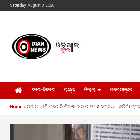
Skip
Saturday, August 8, 2026
to
content
ସାରା ଦୁନିଆର ଖବର ଆପଣଙ୍କ ହାତମୁଠାରେ…
ଓଡିଆନ୍ ନ୍ୟୁଜ
ଦେଶ-ବିଦେଶ
ରାଜ୍ୟ
ଜିଲ୍ଲା
ମନୋରଞ୍ଜନ
Home
ପଦ ଉନ୍ନତି ପରେ ବି ଶିକ୍ଷା ଦାନ ର ମୋହ ରେ ବନ୍ଧା ଝରିଗାଁ ବ୍ଳକ