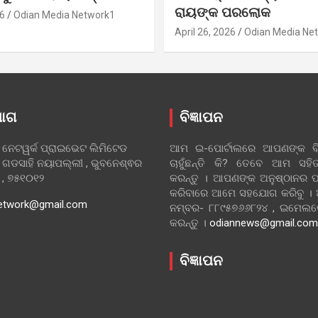
ରାୟଙ୍କ ପରଲୋକ
6
Odian Media Network1
April 26, 2026
Odian Media Ne
ୋଗ
ବିଜ୍ଞାପନ
 ନେଟୱର୍କ ପ୍ରାଇଭେଟ ଲିମିଟେଡ
ଆମ ଇ-ପୋର୍ଟାଲରେ ଆପଣଙ୍କ ବିଜ
 ଗଡସାହି ନୟାପଲ୍ଲୀ , ଭୁବନେଶ୍ଵର
ଚାହୁଁଛନ୍ତି କି? ତେବେ ଆମ ସ
ା , ୭୫୧୦୧୨
କରନ୍ତୁ । ଆପଣଙ୍କ ଅନୁଷ୍ଠାନର ପ
କରିବାରେ ଆମେ ସହଯୋଗ କରିବୁ ।
etwork@gmail.com
ନମ୍ବର- ୮୮୯୫୭୬୬୮୨୪ , ଇମେ
କରନ୍ତୁ ।
odiannews@gmail.com
ବିଜ୍ଞାପନ