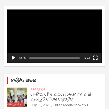
Video
Player
00:00
12:41
ଚର୍ଚ୍ଚିତ ଖବର
ନବରଙ୍ଗପୁର
କେଲିଆ ଶୈବ ପୀଠରେ ବୋଲବମ ପାଇଁ
ପ୍ରସ୍ତୁତି ବୈଠକ ଅନୁଷ୍ଠିତ
July 30, 2026
Odian Media Network1