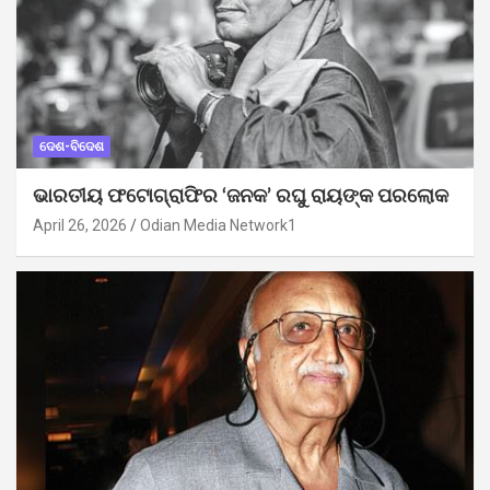
ଦେଶ-ବିଦେଶ
ଭାରତୀୟ ଫଟୋଗ୍ରାଫିର ‘ଜନକ’ ରଘୁ ରାୟଙ୍କ ପରଲୋକ
April 26, 2026
Odian Media Network1