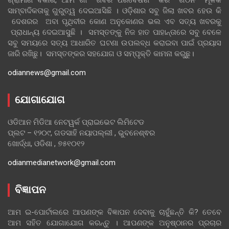
ସାମ୍ବାଦିକତାକୁ ଗୁରୁତ୍ୱ ଦେଇଆସିଛି । ଓଡ଼ିଶାର ସବୁ ଜିଲା ଖବର ହେଉ କି
ଦେଶରର ଅବା ପୃଥିବୀର କୋଣ ଅନୁକୋଣର ଭଲ ଏବ ସତ୍ୟ ଖବରକୁ
ପ୍ରାଧାନ୍ୟ ଦେଇଆସୁଛି । ସମସ୍ତଙ୍କୁ ନିଜ ହାତ ପାହାନ୍ତାରେ ସବୁ ବେଳେ
ସବୁ ସମୟରେ ସତ୍ୟ ଆଧାରିତ ଘଟଣା ଉପଲବ୍ଧ କରାଇବା ପାଇଁ ପ୍ରୟାସ
ଜାରି ରଖିଛୁ। ସମସ୍ତଙ୍କର ସହଯୋଗ ଓ ସମ୍ପୃକ୍ତି କାମନା କରୁଛୁ।
odiannews@gmail.com
ଯୋଗାଯୋଗ
ଓଡିଆନ ମିଡିଆ ନେଟୱର୍କ ପ୍ରାଇଭେଟ ଲିମିଟେଡ
ପ୍ଲଟ – ୧୨୦୯, ଗଡସାହି ନୟାପଲ୍ଲୀ , ଭୁବନେଶ୍ଵର
ଖୋର୍ଦ୍ଧା, ଓଡିଶା , ୭୫୧୦୧୨
odianmedianetwork@gmail.com
ବିଜ୍ଞାପନ
ଆମ ଇ-ପୋର୍ଟାଲରେ ଆପଣଙ୍କ ବିଜ୍ଞାପନ ଦେବାକୁ ଚାହୁଁଛନ୍ତି କି? ତେବେ
ଆମ ସହିତ ଯୋଗାଯୋଗ କରନ୍ତୁ । ଆପଣଙ୍କ ଅନୁଷ୍ଠାନର ପ୍ରଚାର