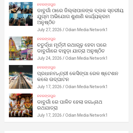
ନବରଙ୍ଗପୁର
ଡାବୁଗାଁ ଠାରେ ଜିଲ୍ଲାପାଳଙ୍କ ବ୍ଲକ ସ୍ତରୀୟ
ଯୁଗ୍ମ ଅଭିଯୋଗ ଶୁଣାଣି କାର୍ଯ୍ୟକ୍ରମ
ଅନୁଷ୍ଠିତ
July 27, 2026
Odian Media Network1
ନବରଙ୍ଗପୁର
ଚତୁର୍ଦ୍ଧା ମୂର୍ତ୍ତୀ ରଥାରୂଢ଼ ହେବା ପରେ
ଡାବୁଗାଁରେ ବାହୁଡ଼ା ଯାତ୍ରା ଅନୁଷ୍ଠିତ
July 24, 2026
Odian Media Network1
ନବରଙ୍ଗପୁର
ପ୍ରଧାନମନ୍ତ୍ରୀ କେସିଙ୍ଗା ରେଳ ଷ୍ଟେଶନ
କଲେ ଉଦ୍‌ଘାଟନ
July 17, 2026
Odian Media Network1
ନବରଙ୍ଗପୁର
ଡାବୁଗାଁ ରେ ପାଳିତ ହେଲା ଜଗନ୍ନାଥ
ରଥଯାତ୍ରା
July 17, 2026
Odian Media Network1