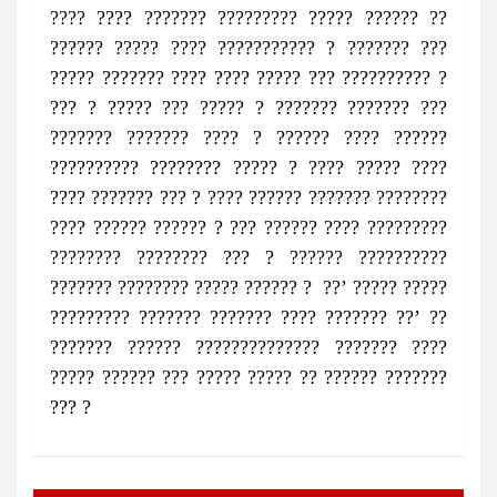
???? ???? ??????? ????????? ????? ?????? ??
?????? ????? ???? ??????????? ? ??????? ???
????? ??????? ???? ???? ????? ??? ?????????? ?
??? ? ????? ??? ????? ? ??????? ??????? ???
??????? ??????? ???? ? ?????? ???? ??????
?????????? ???????? ????? ? ???? ????? ????
???? ??????? ??? ? ???? ?????? ??????? ????????
???? ?????? ?????? ? ??? ?????? ???? ?????????
???????? ???????? ??? ? ?????? ??????????
??????? ???????? ????? ?????? ? ??’ ????? ?????
????????? ??????? ??????? ???? ??????? ??’ ??
??????? ?????? ?????????????? ??????? ????
????? ?????? ??? ????? ????? ?? ?????? ???????
??? ?