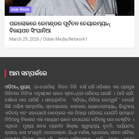
ଦେଶ-ବିଦେଶ
ପରଲୋକରେ ରେମଣ୍ଡର ପୂର୍ବତନ ଚେୟାରମ୍ୟାନ୍
ବିଜୟପତ ସିଂଘାନିଆ
March 29, 2026
Odian Media Network1
ଆମ ସମ୍ପର୍କରେ
ଓଡ଼ିଆନ୍‍ ନ୍ୟୁଜ୍‍
: ଇ-ପୋର୍ଟାଲ୍ ବିଗତ ତିନି ବର୍ଷ ଧରି ଓଡ଼ିଶାର ଏକ ପ୍ରମୁଖ
ଡିଜିଟାଲ ମିଡିଆ ଅନୁଷ୍ଠାନ ଭାବେ ସ୍ଵତନ୍ତ୍ର ପରିଚୟ ପାଇଛି । ଆଜି ଚାରି
ବର୍ଷରେ ପାଦ ଥାପିଛି । ସାମ୍ପ୍ରତିକ ‘ଓଡ଼ିଆନ୍‍ ମିଡିଆ ନେଟୱର୍କ ’ ହେଉଛି
କିଛି ଅଭିଜ୍ଞ ସାମ୍ବାଦିକ, ସ୍ତମ୍ଭକାର, କଳାକାର, କ୍ୟାମେରାମ୍ୟାନ୍, ଭିଜୁଆଲ୍
ଏଡିଟର୍ ଏବଂ ସହଯୋଗୀ ମାନଙ୍କର ଏକ ନିଆରା ପରିବାର, ଯେଉଁଠି ସମସ୍ତେ
ମିଡିଆକୁ ବିକାଶର ଏକ ମାଧ୍ୟମ ଭାବେ ଉପଯୋଗ କରିବାକୁ ସଦା ଚେଷ୍ଟିତ ।
ଏଥିରେ ମୁଖ୍ୟ ଖବର ବ୍ୟତୀତ ଶିକ୍ଷା, ସ୍ୱାସ୍ଥ୍ୟ, ବୃତ୍ତି, ପର୍ଯ୍ୟଟନ,
କ୍ରୀଡା, କଳା ସଂସ୍କୃତି, ମନୋରଞ୍ଜନ ,ଭିନ୍ନ ମଣିଷ, ପ୍ରେରଣା, ଜୀବନ ଜୀବିକା,
ଗ୍ରାମୀଣ ବିକାଶ, ଆମ ଗାଁ ଖବର ପରିବେଷଣ କରି ଗଠନ ମୂଳକ