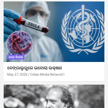
ଦେଶ-ବିଦେଶ
ବେଙ୍ଗାଲୁରୁରେ ଇବୋଲା ଲକ୍ଷଣ
May 27, 2026
Odian Media Network1