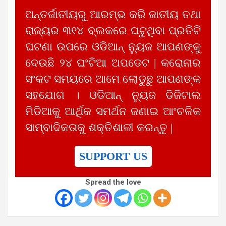
ଅନ୍ତର୍ଜାତୀୟରୁ ଆରମ୍ଭ କରି ଜାତୀୟ ତଥା
ରାଜ୍ୟର ୩୧୪ ବ୍ଲକରେ ଘଟୁଥିବା ପ୍ରତିଟି
ଘଟଣା ଉପରେ ଓଡିଆନ୍ ନ୍ୟୁଜ ଆପଣଙ୍କୁ
ଦେଉଛି ୨୪ ଘଂଟିଆ ଅପଡେଟ | କରୋନାର
ସଂକଟ ସମୟରେ ଆମେ ଲୋଡୁଛୁ ଆପଣଙ୍କ
ସହଯୋଗ । ଓଡିଆନ୍ ନ୍ୟୁଜ ଡିଜିଟାଲ
ମିଡିଆକୁ ଆର୍ଥିକ ସମର୍ଥନ ଜଣାଇ ଆଂଚଳିକ
ସାମ୍ବାଦିକତାକୁ ଶକ୍ତିଶାଳୀ କରନ୍ତୁ |
SUPPORT US
Spread the love