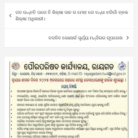
Post
ପଦ ଉନ୍ନତି ପରେ ବି ଶିକ୍ଷା ଦାନ ର ମୋହ ରେ ବନ୍ଧା ଝରିଗାଁ ବ୍ଳକ
navigation
ଶିକ୍ଷା ଅଧିକାରୀ।
ବଦଳିବ କୋଣାର୍କ ସୂର୍ଯ୍ୟ ମନ୍ଦିରର ରୂପରେଖ