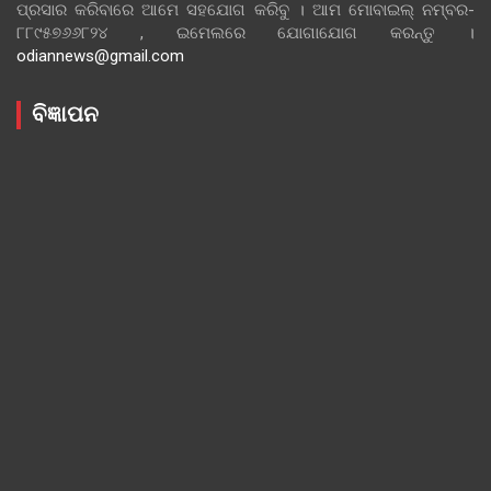
ପ୍ରସାର କରିବାରେ ଆମେ ସହଯୋଗ କରିବୁ । ଆମ ମୋବାଇଲ୍ ନମ୍ବର-
୮୮୯୫୭୬୬୮୨୪ , ଇମେଲରେ ଯୋଗାଯୋଗ କରନ୍ତୁ ।
odiannews@gmail.com
ବିଜ୍ଞାପନ