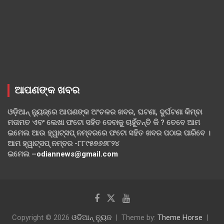
ଆପଣଙ୍କ ଖବର
ଓଡ଼ିଆନ୍ ନ୍ୟୁଜ୍‌ରେ ଆପଣଙ୍କ ଅଂଚଳର ଖବର, ଘଟଣା, ଦୁର୍ଘଟଣା କିମ୍ବା
ମତାମତ ଏବଂ ଲେଖା ଫଟୋ ସହିତ ଦେବାକୁ ଚାହୁଁଚନ୍ତି କି ? ତେବେ ଆମ
ଇମେଲ ଆଉ ହ୍ୱାଟ୍‌ସପ୍ ନମ୍ବରରେ ଫଟୋ ସହିତ ଖବର ପଠାଇ ପାରିବେ ।
ଆମ ହ୍ୱାଟ୍‌ସପ୍ ନମ୍ବର -୮୮୯୫୭୬୬୮୨୪
ଇମେଲ –
odiannews@gmail.com
Copyright © 2026
ଓଡିଆନ୍ ନ୍ୟୁଜ
Theme by:
Theme Horse