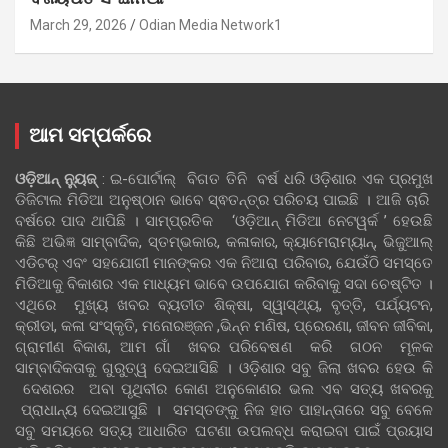
March 29, 2026
Odian Media Network1
ଆମ ସମ୍ପର୍କରେ
ଓଡ଼ିଆନ୍‍ ନ୍ୟୁଜ୍‍
: ଇ-ପୋର୍ଟାଲ୍ ବିଗତ ତିନି ବର୍ଷ ଧରି ଓଡ଼ିଶାର ଏକ ପ୍ରମୁଖ
ଡିଜିଟାଲ ମିଡିଆ ଅନୁଷ୍ଠାନ ଭାବେ ସ୍ଵତନ୍ତ୍ର ପରିଚୟ ପାଇଛି । ଆଜି ଚାରି
ବର୍ଷରେ ପାଦ ଥାପିଛି । ସାମ୍ପ୍ରତିକ ‘ଓଡ଼ିଆନ୍‍ ମିଡିଆ ନେଟୱର୍କ ’ ହେଉଛି
କିଛି ଅଭିଜ୍ଞ ସାମ୍ବାଦିକ, ସ୍ତମ୍ଭକାର, କଳାକାର, କ୍ୟାମେରାମ୍ୟାନ୍, ଭିଜୁଆଲ୍
ଏଡିଟର୍ ଏବଂ ସହଯୋଗୀ ମାନଙ୍କର ଏକ ନିଆରା ପରିବାର, ଯେଉଁଠି ସମସ୍ତେ
ମିଡିଆକୁ ବିକାଶର ଏକ ମାଧ୍ୟମ ଭାବେ ଉପଯୋଗ କରିବାକୁ ସଦା ଚେଷ୍ଟିତ ।
ଏଥିରେ ମୁଖ୍ୟ ଖବର ବ୍ୟତୀତ ଶିକ୍ଷା, ସ୍ୱାସ୍ଥ୍ୟ, ବୃତ୍ତି, ପର୍ଯ୍ୟଟନ,
କ୍ରୀଡା, କଳା ସଂସ୍କୃତି, ମନୋରଞ୍ଜନ ,ଭିନ୍ନ ମଣିଷ, ପ୍ରେରଣା, ଜୀବନ ଜୀବିକା,
ଗ୍ରାମୀଣ ବିକାଶ, ଆମ ଗାଁ ଖବର ପରିବେଷଣ କରି ଗଠନ ମୂଳକ
ସାମ୍ବାଦିକତାକୁ ଗୁରୁତ୍ୱ ଦେଇଆସିଛି । ଓଡ଼ିଶାର ସବୁ ଜିଲା ଖବର ହେଉ କି
ଦେଶରର ଅବା ପୃଥିବୀର କୋଣ ଅନୁକୋଣର ଭଲ ଏବ ସତ୍ୟ ଖବରକୁ
ପ୍ରାଧାନ୍ୟ ଦେଇଆସୁଛି । ସମସ୍ତଙ୍କୁ ନିଜ ହାତ ପାହାନ୍ତାରେ ସବୁ ବେଳେ
ସବୁ ସମୟରେ ସତ୍ୟ ଆଧାରିତ ଘଟଣା ଉପଲବ୍ଧ କରାଇବା ପାଇଁ ପ୍ରୟାସ