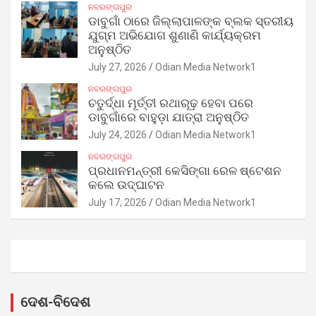
ନବରଙ୍ଗପୁର
ଡାବୁଗାଁ ଠାରେ ଜିଲ୍ଲାପାଳଙ୍କ ବ୍ଲକ ସ୍ତରୀୟ
ଯୁଗ୍ମ ଅଭିଯୋଗ ଶୁଣାଣି କାର୍ଯ୍ୟକ୍ରମ
ଅନୁଷ୍ଠିତ
July 27, 2026
Odian Media Network1
ନବରଙ୍ଗପୁର
ଚତୁର୍ଦ୍ଧା ମୂର୍ତ୍ତୀ ରଥାରୂଢ଼ ହେବା ପରେ
ଡାବୁଗାଁରେ ବାହୁଡ଼ା ଯାତ୍ରା ଅନୁଷ୍ଠିତ
July 24, 2026
Odian Media Network1
ନବରଙ୍ଗପୁର
ପ୍ରଧାନମନ୍ତ୍ରୀ କେସିଙ୍ଗା ରେଳ ଷ୍ଟେଶନ
କଲେ ଉଦ୍‌ଘାଟନ
July 17, 2026
Odian Media Network1
ଦେଶ-ବିଦେଶ