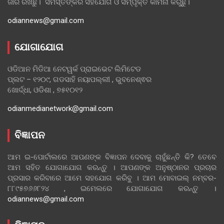
ଜାରି ରଖିଛୁ। ସମସ୍ତଙ୍କର ସହଯୋଗ ଓ ସମ୍ପୃକ୍ତି କାମନା କରୁଛୁ।
odiannews@gmail.com
ଯୋଗାଯୋଗ
ଓଡିଆନ ମିଡିଆ ନେଟୱର୍କ ପ୍ରାଇଭେଟ ଲିମିଟେଡ
ପ୍ଲଟ – ୧୨୦୯, ଗଡସାହି ନୟାପଲ୍ଲୀ , ଭୁବନେଶ୍ଵର
ଖୋର୍ଦ୍ଧା, ଓଡିଶା , ୭୫୧୦୧୨
odianmedianetwork@gmail.com
ବିଜ୍ଞାପନ
ଆମ ଇ-ପୋର୍ଟାଲରେ ଆପଣଙ୍କ ବିଜ୍ଞାପନ ଦେବାକୁ ଚାହୁଁଛନ୍ତି କି? ତେବେ
ଆମ ସହିତ ଯୋଗାଯୋଗ କରନ୍ତୁ । ଆପଣଙ୍କ ଅନୁଷ୍ଠାନର ପ୍ରଚାର
ପ୍ରସାର କରିବାରେ ଆମେ ସହଯୋଗ କରିବୁ । ଆମ ମୋବାଇଲ୍ ନମ୍ବର-
୮୮୯୫୭୬୬୮୨୪ , ଇମେଲରେ ଯୋଗାଯୋଗ କରନ୍ତୁ ।
odiannews@gmail.com