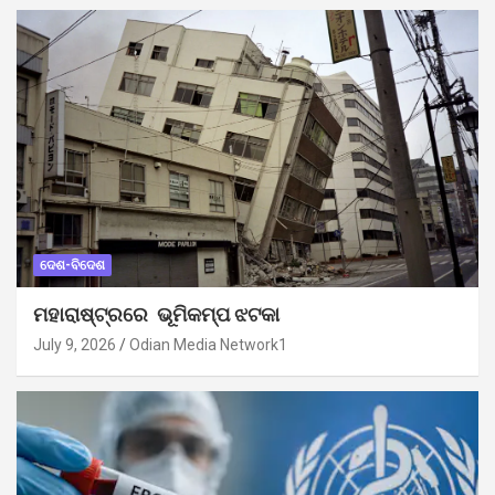
ଦେଶ-ବିଦେଶ
ମହାରାଷ୍ଟ୍ରରେ ଭୂମିକମ୍ପ ଝଟକା
July 9, 2026
Odian Media Network1