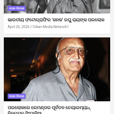
ଦେଶ-ବିଦେଶ
ଭାରତୀୟ ଫଟୋଗ୍ରାଫିର ‘ଜନକ’ ରଘୁ ରାୟଙ୍କ ପରଲୋକ
April 26, 2026
Odian Media Network1
ଦେଶ-ବିଦେଶ
ପରଲୋକରେ ରେମଣ୍ଡର ପୂର୍ବତନ ଚେୟାରମ୍ୟାନ୍
ବିଜୟପତ ସିଂଘାନିଆ