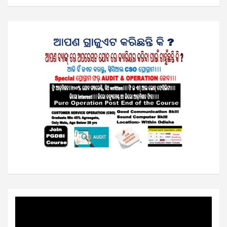
Video
Player