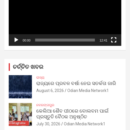
00:00
12:41
ଚର୍ଚ୍ଚିତ ଖବର
ରାଜ୍ୟ
ରାଜ୍ୟରେ ପ୍ରବଳ ବର୍ଷା ନେଇ ସତର୍କତା ଜାରି
August 6, 2026
Odian Media Network1
ନବରଙ୍ଗପୁର
କେଲିଆ ଶୈବ ପୀଠରେ ବୋଲବମ ପାଇଁ
ପ୍ରସ୍ତୁତି ବୈଠକ ଅନୁଷ୍ଠିତ
July 30, 2026
Odian Media Network1