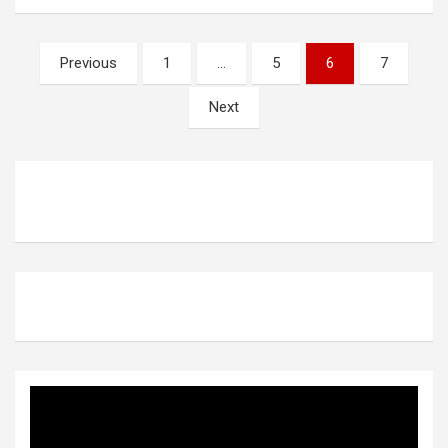
Posts
Previous
1
…
5
6
7
pagination
Next
Video
Player