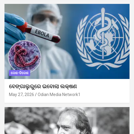
ଦେଶ-ବିଦେଶ
ବେଙ୍ଗାଲୁରୁରେ ଇବୋଲା ଲକ୍ଷଣ
May 27, 2026
Odian Media Network1