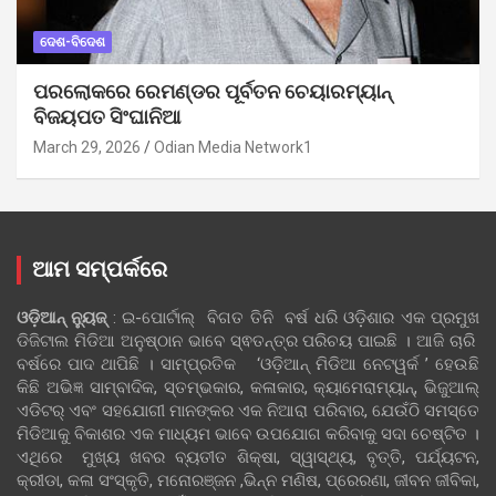
ଦେଶ-ବିଦେଶ
ପରଲୋକରେ ରେମଣ୍ଡର ପୂର୍ବତନ ଚେୟାରମ୍ୟାନ୍
ବିଜୟପତ ସିଂଘାନିଆ
March 29, 2026
Odian Media Network1
ଆମ ସମ୍ପର୍କରେ
ଓଡ଼ିଆନ୍‍ ନ୍ୟୁଜ୍‍
: ଇ-ପୋର୍ଟାଲ୍ ବିଗତ ତିନି ବର୍ଷ ଧରି ଓଡ଼ିଶାର ଏକ ପ୍ରମୁଖ
ଡିଜିଟାଲ ମିଡିଆ ଅନୁଷ୍ଠାନ ଭାବେ ସ୍ଵତନ୍ତ୍ର ପରିଚୟ ପାଇଛି । ଆଜି ଚାରି
ବର୍ଷରେ ପାଦ ଥାପିଛି । ସାମ୍ପ୍ରତିକ ‘ଓଡ଼ିଆନ୍‍ ମିଡିଆ ନେଟୱର୍କ ’ ହେଉଛି
କିଛି ଅଭିଜ୍ଞ ସାମ୍ବାଦିକ, ସ୍ତମ୍ଭକାର, କଳାକାର, କ୍ୟାମେରାମ୍ୟାନ୍, ଭିଜୁଆଲ୍
ଏଡିଟର୍ ଏବଂ ସହଯୋଗୀ ମାନଙ୍କର ଏକ ନିଆରା ପରିବାର, ଯେଉଁଠି ସମସ୍ତେ
ମିଡିଆକୁ ବିକାଶର ଏକ ମାଧ୍ୟମ ଭାବେ ଉପଯୋଗ କରିବାକୁ ସଦା ଚେଷ୍ଟିତ ।
ଏଥିରେ ମୁଖ୍ୟ ଖବର ବ୍ୟତୀତ ଶିକ୍ଷା, ସ୍ୱାସ୍ଥ୍ୟ, ବୃତ୍ତି, ପର୍ଯ୍ୟଟନ,
କ୍ରୀଡା, କଳା ସଂସ୍କୃତି, ମନୋରଞ୍ଜନ ,ଭିନ୍ନ ମଣିଷ, ପ୍ରେରଣା, ଜୀବନ ଜୀବିକା,