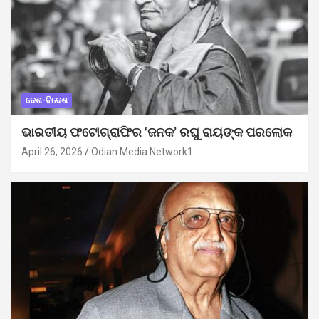
ଦେଶ-ବିଦେଶ
ଭାରତୀୟ ଫଟୋଗ୍ରାଫିର ‘ଜନକ’ ରଘୁ ରାୟଙ୍କ ପରଲୋକ
April 26, 2026
Odian Media Network1