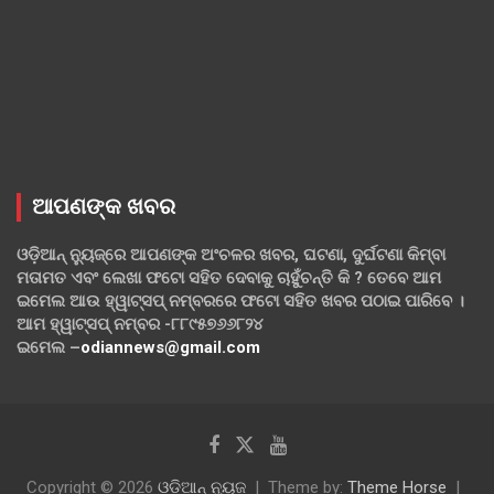
ଆପଣଙ୍କ ଖବର
ଓଡ଼ିଆନ୍ ନ୍ୟୁଜ୍‌ରେ ଆପଣଙ୍କ ଅଂଚଳର ଖବର, ଘଟଣା, ଦୁର୍ଘଟଣା କିମ୍ବା
ମତାମତ ଏବଂ ଲେଖା ଫଟୋ ସହିତ ଦେବାକୁ ଚାହୁଁଚନ୍ତି କି ? ତେବେ ଆମ
ଇମେଲ ଆଉ ହ୍ୱାଟ୍‌ସପ୍ ନମ୍ବରରେ ଫଟୋ ସହିତ ଖବର ପଠାଇ ପାରିବେ ।
ଆମ ହ୍ୱାଟ୍‌ସପ୍ ନମ୍ବର -୮୮୯୫୭୬୬୮୨୪
ଇମେଲ –
odiannews@gmail.com
Copyright © 2026
ଓଡିଆନ୍ ନ୍ୟୁଜ
Theme by:
Theme Horse