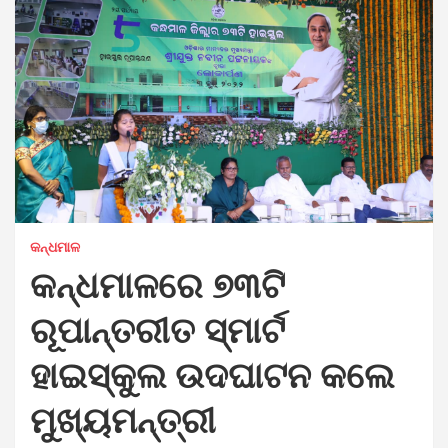
କନ୍ଧମାଳ
କନ୍ଧମାଳରେ ୭୩ଟି
ରୂପାନ୍ତରୀତ ସ୍ମାର୍ଟ
ହାଇସ୍କୁଲ ଉଦଘାଟନ କଲେ
ମୁଖ୍ୟମନ୍ତ୍ରୀ