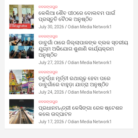
ନବରଙ୍ଗପୁର
କେଲିଆ ଶୈବ ପୀଠରେ ବୋଲବମ ପାଇଁ
ପ୍ରସ୍ତୁତି ବୈଠକ ଅନୁଷ୍ଠିତ
July 30, 2026
Odian Media Network1
ନବରଙ୍ଗପୁର
ଡାବୁଗାଁ ଠାରେ ଜିଲ୍ଲାପାଳଙ୍କ ବ୍ଲକ ସ୍ତରୀୟ
ଯୁଗ୍ମ ଅଭିଯୋଗ ଶୁଣାଣି କାର୍ଯ୍ୟକ୍ରମ
ଅନୁଷ୍ଠିତ
July 27, 2026
Odian Media Network1
ନବରଙ୍ଗପୁର
ଚତୁର୍ଦ୍ଧା ମୂର୍ତ୍ତୀ ରଥାରୂଢ଼ ହେବା ପରେ
ଡାବୁଗାଁରେ ବାହୁଡ଼ା ଯାତ୍ରା ଅନୁଷ୍ଠିତ
July 24, 2026
Odian Media Network1
ନବରଙ୍ଗପୁର
ପ୍ରଧାନମନ୍ତ୍ରୀ କେସିଙ୍ଗା ରେଳ ଷ୍ଟେଶନ
କଲେ ଉଦ୍‌ଘାଟନ
July 17, 2026
Odian Media Network1