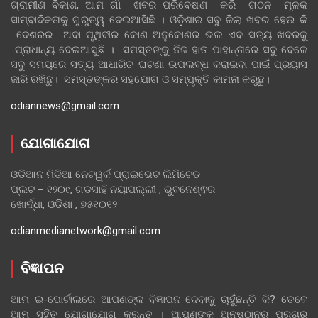
ଗ୍ରାମୀଣ ବିକାଶ, ଆମ ଗାଁ ଖବର ପରିବେଷଣ କରି ଗଠନ ମୂଳକ
ସାମ୍ବାଦିକତାକୁ ଗୁରୁତ୍ୱ ଦେଇଆସିଛି । ଓଡ଼ିଶାର ସବୁ ଜିଲା ଖବର ହେଉ କି
ଦେଶରର ଅବା ପୃଥିବୀର କୋଣ ଅନୁକୋଣର ଭଲ ଏବ ସତ୍ୟ ଖବରକୁ
ପ୍ରାଧାନ୍ୟ ଦେଇଆସୁଛି । ସମସ୍ତଙ୍କୁ ନିଜ ହାତ ପାହାନ୍ତାରେ ସବୁ ବେଳେ
ସବୁ ସମୟରେ ସତ୍ୟ ଆଧାରିତ ଘଟଣା ଉପଲବ୍ଧ କରାଇବା ପାଇଁ ପ୍ରୟାସ
ଜାରି ରଖିଛୁ। ସମସ୍ତଙ୍କର ସହଯୋଗ ଓ ସମ୍ପୃକ୍ତି କାମନା କରୁଛୁ।
odiannews@gmail.com
ଯୋଗାଯୋଗ
ଓଡିଆନ ମିଡିଆ ନେଟୱର୍କ ପ୍ରାଇଭେଟ ଲିମିଟେଡ
ପ୍ଲଟ – ୧୨୦୯, ଗଡସାହି ନୟାପଲ୍ଲୀ , ଭୁବନେଶ୍ଵର
ଖୋର୍ଦ୍ଧା, ଓଡିଶା , ୭୫୧୦୧୨
odianmedianetwork@gmail.com
ବିଜ୍ଞାପନ
ଆମ ଇ-ପୋର୍ଟାଲରେ ଆପଣଙ୍କ ବିଜ୍ଞାପନ ଦେବାକୁ ଚାହୁଁଛନ୍ତି କି? ତେବେ
ଆମ ସହିତ ଯୋଗାଯୋଗ କରନ୍ତୁ । ଆପଣଙ୍କ ଅନୁଷ୍ଠାନର ପ୍ରଚାର