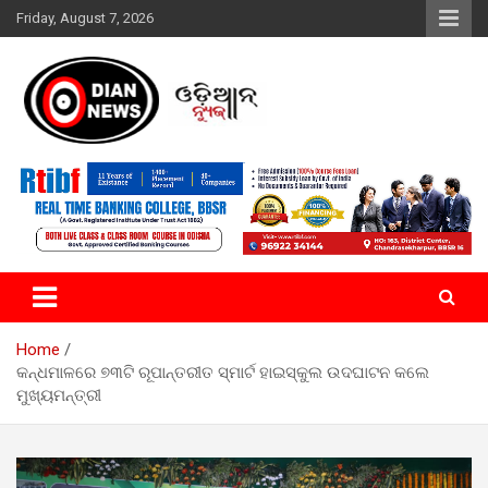
Skip
Friday, August 7, 2026
to
content
ସାରା ଦୁନିଆର ଖବର ଆପଣଙ୍କ ହାତମୁଠାରେ…
ଓଡିଆନ୍ ନ୍ୟୁଜ
Home
କନ୍ଧମାଳରେ ୭୩ଟି ରୂପାନ୍ତରୀତ ସ୍ମାର୍ଟ ହାଇସ୍କୁଲ ଉଦଘାଟନ କଲେ
ମୁଖ୍ୟମନ୍ତ୍ରୀ