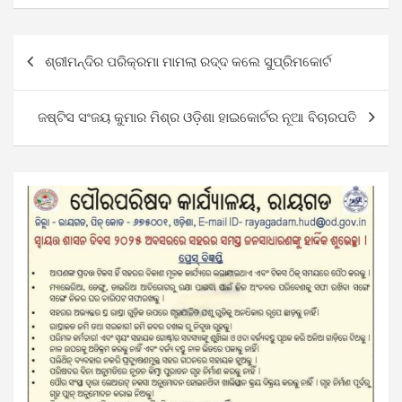
Post
ଶ୍ରୀମନ୍ଦିର ପରିକ୍ରମା ମାମଲା ରଦ୍ଦ କଲେ ସୁପ୍ରିମକୋର୍ଟ
navigation
ଜଷ୍ଟିସ ସଂଜୟ କୁମାର ମିଶ୍ର ଓଡ଼ିଶା ହାଇକୋର୍ଟର ନୂଆ ବିଚାରପତି