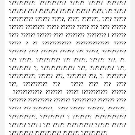
??????????? ??????????? ?????? ?????? ????????
??????? ???? ???????? ?????? ?????? ????? ??? ?????
?????????? ?????? ?????, ????? ???????, ???? ?????
?????? ???????? ????? ?????? ????? ??? ???? ??????
???? ?????? ?????? ???? ???????? ???????? l ??????
????? ? ?? ???????????? ?????????????? ?????
??????? ???? ??????? ?????? ??? ?????, ??????????
??? ?????, ?????????? ??? ?????, ?????? ???, ??.
????????? ?, ?????????????? ???, ?????????? ???,
??????????? ?????? ???, ???????? ???, ?. ????????
???, ?????????? ??? ????? ???? ??? ????
???????????? ??????? ????? l?????????? ??????
??????? ?????????? ??????? ?????????? ??????? ????
????? ??? ????????, ???? ?????? ???????, ???????,
???????????, ?????????? ? ???????? ?????????????
??????? ???? l ??? ????? ??????????? ?????? ??????
?????????? ??????????? ??????? ???????????