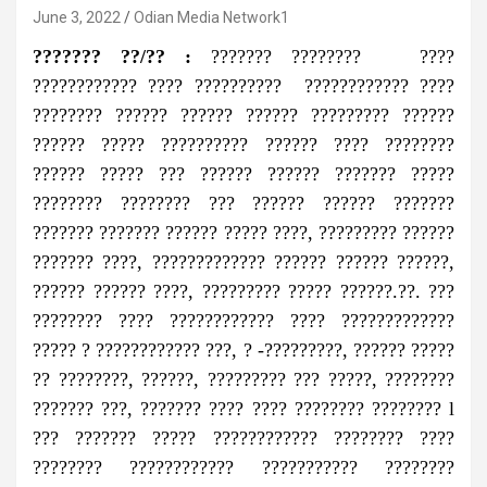
June 3, 2022
Odian Media Network1
??????? ??/?? :
??????? ???????? ????
???????????? ???? ?????????? ???????????? ????
???????? ?????? ?????? ?????? ????????? ??????
?????? ????? ?????????? ?????? ???? ????????
?????? ????? ??? ?????? ?????? ??????? ?????
???????? ???????? ??? ?????? ?????? ???????
??????? ??????? ?????? ????? ????, ????????? ??????
??????? ????, ????????????? ?????? ?????? ??????,
?????? ?????? ????, ????????? ????? ??????.??. ???
???????? ???? ???????????? ???? ?????????????
????? ? ???????????? ???, ? -?????????, ?????? ?????
?? ????????, ??????, ????????? ??? ?????, ????????
??????? ???, ??????? ???? ???? ???????? ???????? l
??? ??????? ????? ???????????? ???????? ????
???????? ???????????? ??????????? ????????