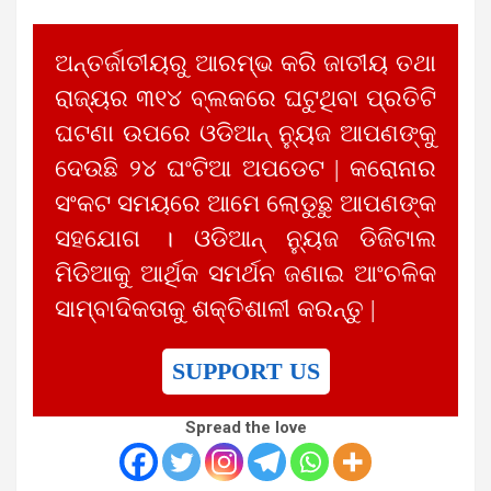
ଅନ୍ତର୍ଜାତୀୟରୁ ଆରମ୍ଭ କରି ଜାତୀୟ ତଥା
ରାଜ୍ୟର ୩୧୪ ବ୍ଲକରେ ଘଟୁଥିବା ପ୍ରତିଟି
ଘଟଣା ଉପରେ ଓଡିଆନ୍ ନ୍ୟୁଜ ଆପଣଙ୍କୁ
ଦେଉଛି ୨୪ ଘଂଟିଆ ଅପଡେଟ | କରୋନାର
ସଂକଟ ସମୟରେ ଆମେ ଲୋଡୁଛୁ ଆପଣଙ୍କ
ସହଯୋଗ । ଓଡିଆନ୍ ନ୍ୟୁଜ ଡିଜିଟାଲ
ମିଡିଆକୁ ଆର୍ଥିକ ସମର୍ଥନ ଜଣାଇ ଆଂଚଳିକ
ସାମ୍ବାଦିକତାକୁ ଶକ୍ତିଶାଳୀ କରନ୍ତୁ |
SUPPORT US
Spread the love