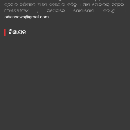
ପ୍ରସାର କରିବାରେ ଆମେ ସହଯୋଗ କରିବୁ । ଆମ ମୋବାଇଲ୍ ନମ୍ବର-
୮୮୯୫୭୬୬୮୨୪ , ଇମେଲରେ ଯୋଗାଯୋଗ କରନ୍ତୁ ।
odiannews@gmail.com
ବିଜ୍ଞାପନ