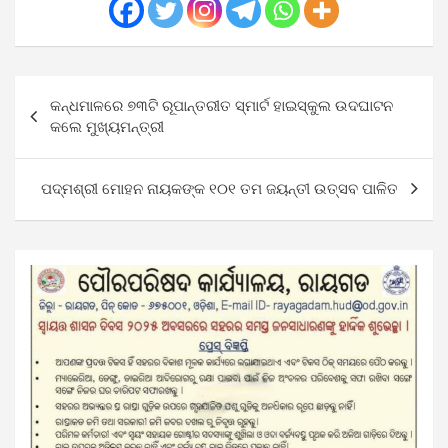
Post
କନ୍ଧମାଳରେ ୭୩ଟି ରୂପାନ୍ତରୀତ ସ୍ମାର୍ଟ ହାଇସ୍କୁଲ ଉଦଘାଟନ
navigation
କଲେ ମୁଖ୍ୟମନ୍ତ୍ରୀ
ପଦ୍ମଶ୍ରୀ ମୋହନ ନାୟକଙ୍କ ୧୦୧ ତମ ଜୟନ୍ତୀ ଉତ୍ସବ ପାଳିତ