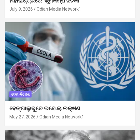
ମହାରାଷ୍ଟ୍ରରେ ଭୂମିକମ୍ପ ଝଟକା
July 9, 2026
Odian Media Network1
ଦେଶ-ବିଦେଶ
ବେଙ୍ଗାଲୁରୁରେ ଇବୋଲା ଲକ୍ଷଣ
May 27, 2026
Odian Media Network1