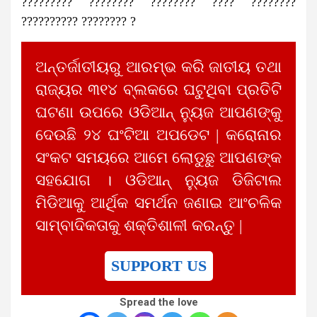
????????? ???????? ???????? ???? ????????
?????????? ???????? ?
ଅନ୍ତର୍ଜାତୀୟରୁ ଆରମ୍ଭ କରି ଜାତୀୟ ତଥା
ରାଜ୍ୟର ୩୧୪ ବ୍ଲକରେ ଘଟୁଥିବା ପ୍ରତିଟି
ଘଟଣା ଉପରେ ଓଡିଆନ୍ ନ୍ୟୁଜ ଆପଣଙ୍କୁ
ଦେଉଛି ୨୪ ଘଂଟିଆ ଅପଡେଟ | କରୋନାର
ସଂକଟ ସମୟରେ ଆମେ ଲୋଡୁଛୁ ଆପଣଙ୍କ
ସହଯୋଗ । ଓଡିଆନ୍ ନ୍ୟୁଜ ଡିଜିଟାଲ
ମିଡିଆକୁ ଆର୍ଥିକ ସମର୍ଥନ ଜଣାଇ ଆଂଚଳିକ
ସାମ୍ବାଦିକତାକୁ ଶକ୍ତିଶାଳୀ କରନ୍ତୁ |
SUPPORT US
Spread the love