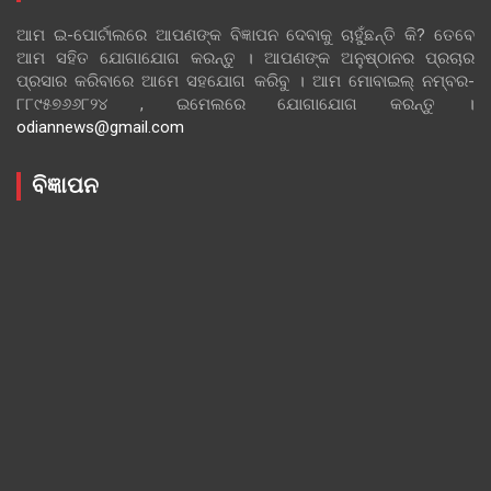
ଆମ ଇ-ପୋର୍ଟାଲରେ ଆପଣଙ୍କ ବିଜ୍ଞାପନ ଦେବାକୁ ଚାହୁଁଛନ୍ତି କି? ତେବେ
ଆମ ସହିତ ଯୋଗାଯୋଗ କରନ୍ତୁ । ଆପଣଙ୍କ ଅନୁଷ୍ଠାନର ପ୍ରଚାର
ପ୍ରସାର କରିବାରେ ଆମେ ସହଯୋଗ କରିବୁ । ଆମ ମୋବାଇଲ୍ ନମ୍ବର-
୮୮୯୫୭୬୬୮୨୪ , ଇମେଲରେ ଯୋଗାଯୋଗ କରନ୍ତୁ ।
odiannews@gmail.com
ବିଜ୍ଞାପନ