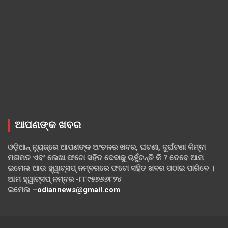
ଆପଣଙ୍କ ଖବର
ଓଡ଼ିଆନ୍ ନ୍ୟୁଜ୍‌ରେ ଆପଣଙ୍କ ଅଂଚଳର ଖବର, ଘଟଣା, ଦୁର୍ଘଟଣା କିମ୍ବା
ମତାମତ ଏବଂ ଲେଖା ଫଟୋ ସହିତ ଦେବାକୁ ଚାହୁଁଚନ୍ତି କି ? ତେବେ ଆମ
ଇମେଲ ଆଉ ହ୍ୱାଟ୍‌ସପ୍ ନମ୍ବରରେ ଫଟୋ ସହିତ ଖବର ପଠାଇ ପାରିବେ ।
ଆମ ହ୍ୱାଟ୍‌ସପ୍ ନମ୍ବର -୮୮୯୫୭୬୬୮୨୪
ଇମେଲ –
odiannews@gmail.com