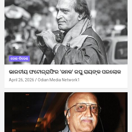
ଦେଶ-ବିଦେଶ
ଭାରତୀୟ ଫଟୋଗ୍ରାଫିର ‘ଜନକ’ ରଘୁ ରାୟଙ୍କ ପରଲୋକ
April 26, 2026
Odian Media Network1