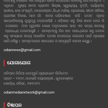
ମିଡିଆକୁ ବିକାଶର ଏକ ମାଧ୍ୟମ ଭାବେ ଉପଯୋଗ କରିବାକୁ ସଦା ଚେଷ୍ଟିତ ।
ଏଥିରେ ମୁଖ୍ୟ ଖବର ବ୍ୟତୀତ ଶିକ୍ଷା, ସ୍ୱାସ୍ଥ୍ୟ, ବୃତ୍ତି, ପର୍ଯ୍ୟଟନ,
କ୍ରୀଡା, କଳା ସଂସ୍କୃତି, ମନୋରଞ୍ଜନ ,ଭିନ୍ନ ମଣିଷ, ପ୍ରେରଣା, ଜୀବନ ଜୀବିକା,
ଗ୍ରାମୀଣ ବିକାଶ, ଆମ ଗାଁ ଖବର ପରିବେଷଣ କରି ଗଠନ ମୂଳକ
ସାମ୍ବାଦିକତାକୁ ଗୁରୁତ୍ୱ ଦେଇଆସିଛି । ଓଡ଼ିଶାର ସବୁ ଜିଲା ଖବର ହେଉ କି
ଦେଶରର ଅବା ପୃଥିବୀର କୋଣ ଅନୁକୋଣର ଭଲ ଏବ ସତ୍ୟ ଖବରକୁ
ପ୍ରାଧାନ୍ୟ ଦେଇଆସୁଛି । ସମସ୍ତଙ୍କୁ ନିଜ ହାତ ପାହାନ୍ତାରେ ସବୁ ବେଳେ
ସବୁ ସମୟରେ ସତ୍ୟ ଆଧାରିତ ଘଟଣା ଉପଲବ୍ଧ କରାଇବା ପାଇଁ ପ୍ରୟାସ
ଜାରି ରଖିଛୁ। ସମସ୍ତଙ୍କର ସହଯୋଗ ଓ ସମ୍ପୃକ୍ତି କାମନା କରୁଛୁ।
odiannews@gmail.com
ଯୋଗାଯୋଗ
ଓଡିଆନ ମିଡିଆ ନେଟୱର୍କ ପ୍ରାଇଭେଟ ଲିମିଟେଡ
ପ୍ଲଟ – ୧୨୦୯, ଗଡସାହି ନୟାପଲ୍ଲୀ , ଭୁବନେଶ୍ଵର
ଖୋର୍ଦ୍ଧା, ଓଡିଶା , ୭୫୧୦୧୨
odianmedianetwork@gmail.com
ବିଜ୍ଞାପନ