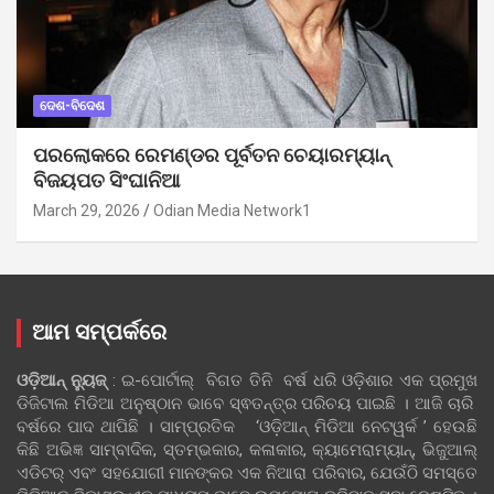
ଦେଶ-ବିଦେଶ
ପରଲୋକରେ ରେମଣ୍ଡର ପୂର୍ବତନ ଚେୟାରମ୍ୟାନ୍
ବିଜୟପତ ସିଂଘାନିଆ
March 29, 2026
Odian Media Network1
ଆମ ସମ୍ପର୍କରେ
ଓଡ଼ିଆନ୍‍ ନ୍ୟୁଜ୍‍
: ଇ-ପୋର୍ଟାଲ୍ ବିଗତ ତିନି ବର୍ଷ ଧରି ଓଡ଼ିଶାର ଏକ ପ୍ରମୁଖ
ଡିଜିଟାଲ ମିଡିଆ ଅନୁଷ୍ଠାନ ଭାବେ ସ୍ଵତନ୍ତ୍ର ପରିଚୟ ପାଇଛି । ଆଜି ଚାରି
ବର୍ଷରେ ପାଦ ଥାପିଛି । ସାମ୍ପ୍ରତିକ ‘ଓଡ଼ିଆନ୍‍ ମିଡିଆ ନେଟୱର୍କ ’ ହେଉଛି
କିଛି ଅଭିଜ୍ଞ ସାମ୍ବାଦିକ, ସ୍ତମ୍ଭକାର, କଳାକାର, କ୍ୟାମେରାମ୍ୟାନ୍, ଭିଜୁଆଲ୍
ଏଡିଟର୍ ଏବଂ ସହଯୋଗୀ ମାନଙ୍କର ଏକ ନିଆରା ପରିବାର, ଯେଉଁଠି ସମସ୍ତେ