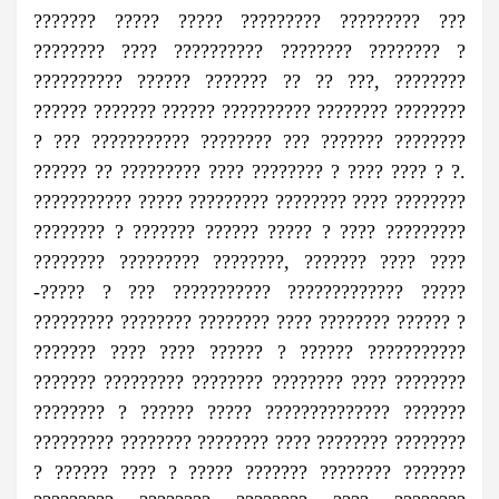
??????? ????? ????? ????????? ????????? ???
???????? ???? ?????????? ???????? ???????? ?
?????????? ?????? ??????? ?? ?? ???, ????????
?????? ??????? ?????? ?????????? ???????? ????????
? ??? ??????????? ???????? ??? ??????? ????????
?????? ?? ????????? ???? ???????? ? ???? ???? ? ?.
??????????? ????? ????????? ???????? ???? ????????
???????? ? ??????? ?????? ????? ? ???? ?????????
???????? ????????? ????????, ??????? ???? ????
-????? ? ??? ??????????? ????????????? ?????
????????? ???????? ???????? ???? ???????? ?????? ?
??????? ???? ???? ?????? ? ?????? ???????????
??????? ????????? ???????? ???????? ???? ????????
???????? ? ?????? ????? ?????????????? ???????
????????? ???????? ???????? ???? ???????? ????????
? ?????? ???? ? ????? ??????? ???????? ???????