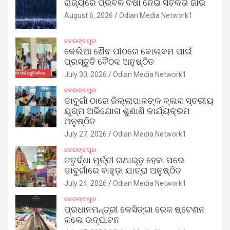
ରାଜ୍ୟରେ ପ୍ରବଳ ବର୍ଷା ନେଇ ସତର୍କତା ଜାରି
August 6, 2026
Odian Media Network1
ନବରଙ୍ଗପୁର
କେଲିଆ ଶୈବ ପୀଠରେ ବୋଲବମ ପାଇଁ
ପ୍ରସ୍ତୁତି ବୈଠକ ଅନୁଷ୍ଠିତ
July 30, 2026
Odian Media Network1
ନବରଙ୍ଗପୁର
ଡାବୁଗାଁ ଠାରେ ଜିଲ୍ଲାପାଳଙ୍କ ବ୍ଲକ ସ୍ତରୀୟ
ଯୁଗ୍ମ ଅଭିଯୋଗ ଶୁଣାଣି କାର୍ଯ୍ୟକ୍ରମ
ଅନୁଷ୍ଠିତ
July 27, 2026
Odian Media Network1
ନବରଙ୍ଗପୁର
ଚତୁର୍ଦ୍ଧା ମୂର୍ତ୍ତୀ ରଥାରୂଢ଼ ହେବା ପରେ
ଡାବୁଗାଁରେ ବାହୁଡ଼ା ଯାତ୍ରା ଅନୁଷ୍ଠିତ
July 24, 2026
Odian Media Network1
ନବରଙ୍ଗପୁର
ପ୍ରଧାନମନ୍ତ୍ରୀ କେସିଙ୍ଗା ରେଳ ଷ୍ଟେଶନ
କଲେ ଉଦ୍‌ଘାଟନ