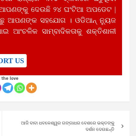
 ଆପଣଙ୍କୁ ଦେଉଛି ୨୪ ଘଂଟିଆ ଅପଡେଟ |
ୁ ଆପଣଙ୍କ ସହଯୋଗ । ଓଡିଆନ୍ ନ୍ୟୁଜ
ାଇ ଆଂଚଳିକ ସାମ୍ବାଦିକତାକୁ ଶକ୍ତିଶାଳୀ
ORT US
 the love
ଆଜି ବାବା ଧବଳେଶ୍ୱର ଗଙ୍ଗାଧର ବେଶରେ ଭକ୍ତଙ୍କୁ
ଦର୍ଶନ ଦେଉଛନ୍ତି