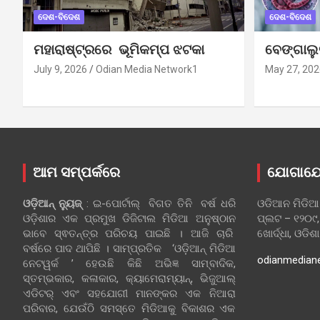
ଦେଶ-ବିଦେଶ
ଦେଶ-ବିଦେଶ
ମହାରାଷ୍ଟ୍ରରେ ଭୂମିକମ୍ପ ଝଟକା
ବେଙ୍ଗାଲ
July 9, 2026
Odian Media Network1
May 27, 202
ଆମ ସମ୍ପର୍କରେ
ଯୋଗାଯ
ଓଡ଼ିଆନ୍‍ ନ୍ୟୁଜ୍‍
: ଇ-ପୋର୍ଟାଲ୍ ବିଗତ ତିନି ବର୍ଷ ଧରି
ଓଡିଆନ ମିଡିଆ
ଓଡ଼ିଶାର ଏକ ପ୍ରମୁଖ ଡିଜିଟାଲ ମିଡିଆ ଅନୁଷ୍ଠାନ
ପ୍ଲଟ – ୧୨୦୯,
ଭାବେ ସ୍ଵତନ୍ତ୍ର ପରିଚୟ ପାଇଛି । ଆଜି ଚାରି
ଖୋର୍ଦ୍ଧା, ଓଡିଶ
ବର୍ଷରେ ପାଦ ଥାପିଛି । ସାମ୍ପ୍ରତିକ ‘ଓଡ଼ିଆନ୍‍ ମିଡିଆ
odianmedian
ନେଟୱର୍କ ’ ହେଉଛି କିଛି ଅଭିଜ୍ଞ ସାମ୍ବାଦିକ,
ସ୍ତମ୍ଭକାର, କଳାକାର, କ୍ୟାମେରାମ୍ୟାନ୍, ଭିଜୁଆଲ୍
ଏଡିଟର୍ ଏବଂ ସହଯୋଗୀ ମାନଙ୍କର ଏକ ନିଆରା
ପରିବାର, ଯେଉଁଠି ସମସ୍ତେ ମିଡିଆକୁ ବିକାଶର ଏକ