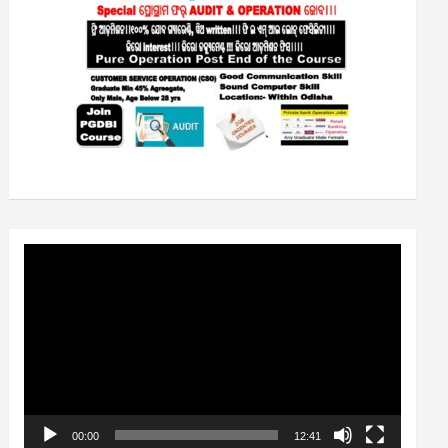
Video
Player
00:00
12:41