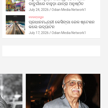
ଡାବୁଗାଁରେ ବାହୁଡ଼ା ଯାତ୍ରା ଅନୁଷ୍ଠିତ
July 24, 2026
Odian Media Network1
ନବରଙ୍ଗପୁର
ପ୍ରଧାନମନ୍ତ୍ରୀ କେସିଙ୍ଗା ରେଳ ଷ୍ଟେଶନ
କଲେ ଉଦ୍‌ଘାଟନ
July 17, 2026
Odian Media Network1