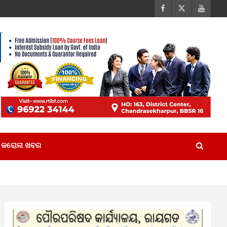
କରୋନା ଖବର