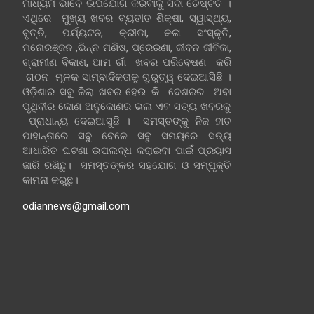
ମାଧ୍ୟମ ଭାବେ ଉପଯୋଗ କରିବାକୁ ସଦା ଚେଷ୍ଟିତ ।
ଏଥିରେ ମୁଖ୍ୟ ଖବର ବ୍ୟତୀତ ଶିକ୍ଷା, ସ୍ୱାସ୍ଥ୍ୟ,
ବୃତ୍ତି, ପର୍ଯ୍ୟଟନ, କ୍ରୀଡା, କଳା ସଂସ୍କୃତି,
ମନୋରଞ୍ଜନ ,ଭିନ୍ନ ମଣିଷ, ପ୍ରେରଣା, ଜୀବନ ଜୀବିକା,
ଗ୍ରାମୀଣ ବିକାଶ, ଆମ ଗାଁ ଖବର ପରିବେଷଣ କରି
ଗଠନ ମୂଳକ ସାମ୍ବାଦିକତାକୁ ଗୁରୁତ୍ୱ ଦେଇଆସିଛି ।
ଓଡ଼ିଶାର ସବୁ ଜିଲା ଖବର ହେଉ କି ଦେଶରର ଅବା
ପୃଥିବୀର କୋଣ ଅନୁକୋଣର ଭଲ ଏବ ସତ୍ୟ ଖବରକୁ
ପ୍ରାଧାନ୍ୟ ଦେଇଆସୁଛି । ସମସ୍ତଙ୍କୁ ନିଜ ହାତ
ପାହାନ୍ତାରେ ସବୁ ବେଳେ ସବୁ ସମୟରେ ସତ୍ୟ
ଆଧାରିତ ଘଟଣା ଉପଲବ୍ଧ କରାଇବା ପାଇଁ ପ୍ରୟାସ
ଜାରି ରଖିଛୁ। ସମସ୍ତଙ୍କର ସହଯୋଗ ଓ ସମ୍ପୃକ୍ତି
କାମନା କରୁଛୁ।
odiannews@gmail.com