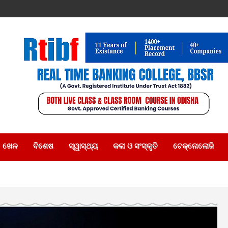
ଖେଳ
ବିଶେଷ
ସ୍ୱାସ୍ଥ୍ୟ
କଳା ଓ ସଂସ୍କୃତି
ଟେକ୍ନୋଲୋଜି