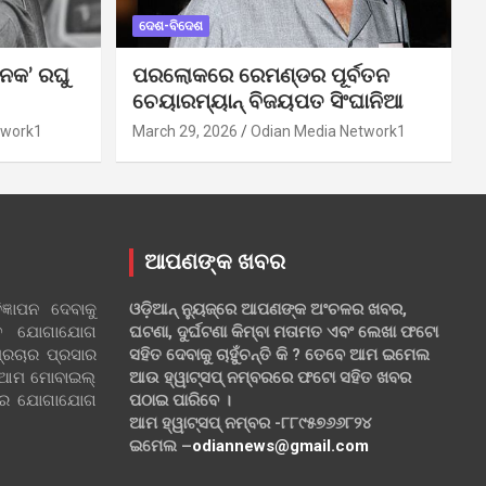
ଦେଶ-ବିଦେଶ
ନକ’ ରଘୁ
ପରଲୋକରେ ରେମଣ୍ଡର ପୂର୍ବତନ
ଚେୟାରମ୍ୟାନ୍ ବିଜୟପତ ସିଂଘାନିଆ
twork1
March 29, 2026
Odian Media Network1
ଆପଣଙ୍କ ଖବର
୍ଞାପନ ଦେବାକୁ
ଓଡ଼ିଆନ୍ ନ୍ୟୁଜ୍‌ରେ ଆପଣଙ୍କ ଅଂଚଳର ଖବର,
ହିତ ଯୋଗାଯୋଗ
ଘଟଣା, ଦୁର୍ଘଟଣା କିମ୍ବା ମତାମତ ଏବଂ ଲେଖା ଫଟୋ
୍ରଚାର ପ୍ରସାର
ସହିତ ଦେବାକୁ ଚାହୁଁଚନ୍ତି କି ? ତେବେ ଆମ ଇମେଲ
 ଆମ ମୋବାଇଲ୍
ଆଉ ହ୍ୱାଟ୍‌ସପ୍ ନମ୍ବରରେ ଫଟୋ ସହିତ ଖବର
ଲରେ ଯୋଗାଯୋଗ
ପଠାଇ ପାରିବେ ।
ଆମ ହ୍ୱାଟ୍‌ସପ୍ ନମ୍ବର -୮୮୯୫୭୬୬୮୨୪
ଇମେଲ –
odiannews@gmail.com