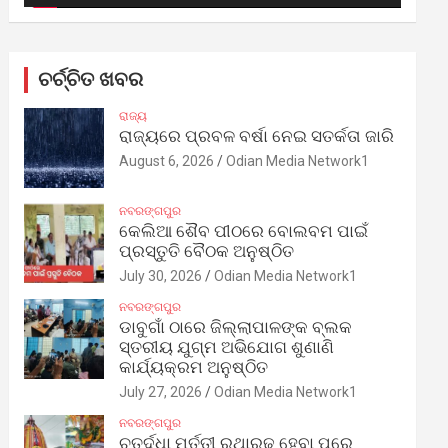
ଚର୍ଚ୍ଚିତ ଖବର
ରାଜ୍ୟ
ରାଜ୍ୟରେ ପ୍ରବଳ ବର୍ଷା ନେଇ ସତର୍କତା ଜାରି
August 6, 2026
Odian Media Network1
ନବରଙ୍ଗପୁର
କେଲିଆ ଶୈବ ପୀଠରେ ବୋଲବମ ପାଇଁ
ପ୍ରସ୍ତୁତି ବୈଠକ ଅନୁଷ୍ଠିତ
July 30, 2026
Odian Media Network1
ନବରଙ୍ଗପୁର
ଡାବୁଗାଁ ଠାରେ ଜିଲ୍ଲାପାଳଙ୍କ ବ୍ଲକ
ସ୍ତରୀୟ ଯୁଗ୍ମ ଅଭିଯୋଗ ଶୁଣାଣି
କାର୍ଯ୍ୟକ୍ରମ ଅନୁଷ୍ଠିତ
July 27, 2026
Odian Media Network1
ନବରଙ୍ଗପୁର
ଚତୁର୍ଦ୍ଧା ମୂର୍ତ୍ତୀ ରଥାରୂଢ଼ ହେବା ପରେ