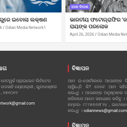
ଦେଶ-ବିଦେଶ
ୁରୁରେ ଇବୋଲା ଲକ୍ଷଣ
ଭାରତୀୟ ଫଟୋଗ୍ରାଫିର ‘ଜ
ରାୟଙ୍କ ପରଲୋକ
6
Odian Media Network1
April 26, 2026
Odian Media Ne
ୋଗ
ବିଜ୍ଞାପନ
 ନେଟୱର୍କ ପ୍ରାଇଭେଟ ଲିମିଟେଡ
ଆମ ଇ-ପୋର୍ଟାଲରେ ଆପଣଙ୍କ ବିଜ
 ଗଡସାହି ନୟାପଲ୍ଲୀ , ଭୁବନେଶ୍ଵର
ଚାହୁଁଛନ୍ତି କି? ତେବେ ଆମ ସ
ା , ୭୫୧୦୧୨
କରନ୍ତୁ । ଆପଣଙ୍କ ଅନୁଷ୍ଠାନର ପ
କରିବାରେ ଆମେ ସହଯୋଗ କରିବୁ ।
etwork@gmail.com
ନମ୍ବର- ୮୮୯୫୭୬୬୮୨୪ , ଇମେ
କରନ୍ତୁ ।
odiannews@gmail.com
ବିଜ୍ଞାପନ