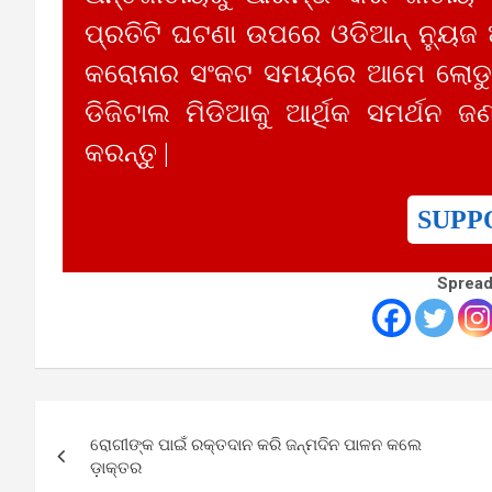
ପ୍ରତିଟି ଘଟଣା ଉପରେ ଓଡିଆନ୍ ନ୍ୟୁଜ
କରୋନାର ସଂକଟ ସମୟରେ ଆମେ ଲୋଡୁଛ
ଡିଜିଟାଲ ମିଡିଆକୁ ଆର୍ଥିକ ସମର୍ଥନ ଜଣ
କରନ୍ତୁ |
SUPP
Spread
Post
ରୋଗୀଙ୍କ ପାଇଁ ରକ୍ତଦାନ କରି ଜନ୍ମଦିନ ପାଳନ କଲେ
navigation
ଡ଼ାକ୍ତର