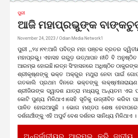
ପୁରୀ
ଆଜି ମହାପ୍ରଭୁଙ୍କ ବାଙ୍କଚୁ
November 24, 2023
Odian Media Network1
ପୁରୀ ,,୨୪।୧୧:ଆଜି ପବିତ୍ର ମହା ପଞ୍ଚକ ବ୍ରତର ଦ୍ୱି
ମହାପ୍ରଭୁ। ଏହାସହ ଗରୁଡ଼ ଉତ୍‌ଥାପନ ନୀତି ବି ଅନୁଷ୍ଠିତ
ଆରମ୍ଭ ହୋଇଛି।ରତ୍ନ ସିଂହାସନରେ ଅଧିଷ୍ଠିତ ଠାକୁରଙ୍
ଶ୍ରୀକୃଷ୍ଣଙ୍କୁ ଭକ୍ତ ଅକ୍ରୁର ମଥୁରା ନେବା ପାଇଁ ଗୋ
ଗତକାଲି ପ୍ରଥମ ଦିନରେ ଭକ୍ତଙ୍କୁ ଲକ୍ଷ୍ମୀନାରାୟଣ
ଶ୍ରୀଜିଉଙ୍କ ଦ୍ୱାଦଶ ଯାତ୍ରା ମଧ୍ୟରୁ ଅନ୍ୟତମ ଏଇ ପ
କୋଟି ପୁଣ୍ୟ ମିଳିଥାଏ।ସେହି ସୃତିକୁ ଉଜ୍ଜୀବିତ କରିବା 
ପାଳିତ ହୋଇଆସୁଛି । ଭୋଗ ମଣ୍ଡପ ଶେଷ ହେବାପରେ 
ଦର୍ଶନାର୍ଥୀଙ୍କୁ ଏହି ଅପୁର୍ବ ବେଶ ଦର୍ଶନର ସାନିଧ୍ୟ ମିଳିଥାଏ ।
ଅନ୍ତର୍ଜାତୀୟରୁ ଆରମ୍ଭ କରି ଜାତୀୟ