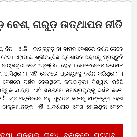
ଡ଼ ବେଶ, ଗରୁଡ଼ ଉତ୍‌ଥାପନ ନୀତି
ତୀୟ ଦିନ । ଆଜି ବାଙ୍କଚୁଡ଼ ବା ବାମନ ବେଶରେ ଦର୍ଶନ ଦେବେ
 ହେବ। ଏଥିପାଇଁ ଶ୍ରୀମନ୍ଦିର ପ୍ରଶାସନ ପକ୍ଷରୁ ପ୍ରସ୍ତୁତି
କ ବାଙ୍କଚୂଡ଼ା ବେଶ ଅନୁଷ୍ଠିତ ହେବ । ଯେତେବେଳେ ଭଗବାନ
ପ ଆସିଥିଲେ। ଏହି ବେଶରେ ପ୍ରଭୁଙ୍କୁ ଦର୍ଶନ କରିଥିଲେ ।
 ବେଶରେ ଦର୍ଶନ ଦେଇଥିଲେ କଳାଠାକୁର। ବିଶ୍ୱାସ ରହିଛି
ଞ୍ଚୁକ ଯାତ୍ରା। ଏହି ସମୟରେ ମହାପ୍ରଭୁଙ୍କୁ ଦର୍ଶନ କଲେ
ପାଇଁ ଶ୍ରୀମନ୍ଦିରରେ ବହୁ ପୁରାତନ କାଳରୁ ବାଙ୍କଚୂଡ଼ା ବେଶ
ଠାକୁରମାନଙ୍କ ଏହି ଆକର୍ଷଣୀୟ ବେଶ ହୋଇଥିବା ବେଳେ
 ତଥା ରାଜ୍ୟର ୩୧୪ ବ୍ଲକରେ ଘଟୁଥିବା