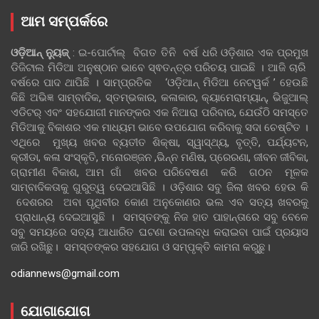
ଆମ ସମ୍ପର୍କରେ
ଓଡ଼ିଆନ୍‍ ନ୍ୟୁଜ୍‍
: ଇ-ପୋର୍ଟାଲ୍ ବିଗତ ତିନି ବର୍ଷ ଧରି ଓଡ଼ିଶାର ଏକ ପ୍ରମୁଖ
ଡିଜିଟାଲ ମିଡିଆ ଅନୁଷ୍ଠାନ ଭାବେ ସ୍ଵତନ୍ତ୍ର ପରିଚୟ ପାଇଛି । ଆଜି ଚାରି
ବର୍ଷରେ ପାଦ ଥାପିଛି । ସାମ୍ପ୍ରତିକ ‘ଓଡ଼ିଆନ୍‍ ମିଡିଆ ନେଟୱର୍କ ’ ହେଉଛି
କିଛି ଅଭିଜ୍ଞ ସାମ୍ବାଦିକ, ସ୍ତମ୍ଭକାର, କଳାକାର, କ୍ୟାମେରାମ୍ୟାନ୍, ଭିଜୁଆଲ୍
ଏଡିଟର୍ ଏବଂ ସହଯୋଗୀ ମାନଙ୍କର ଏକ ନିଆରା ପରିବାର, ଯେଉଁଠି ସମସ୍ତେ
ମିଡିଆକୁ ବିକାଶର ଏକ ମାଧ୍ୟମ ଭାବେ ଉପଯୋଗ କରିବାକୁ ସଦା ଚେଷ୍ଟିତ ।
ଏଥିରେ ମୁଖ୍ୟ ଖବର ବ୍ୟତୀତ ଶିକ୍ଷା, ସ୍ୱାସ୍ଥ୍ୟ, ବୃତ୍ତି, ପର୍ଯ୍ୟଟନ,
କ୍ରୀଡା, କଳା ସଂସ୍କୃତି, ମନୋରଞ୍ଜନ ,ଭିନ୍ନ ମଣିଷ, ପ୍ରେରଣା, ଜୀବନ ଜୀବିକା,
ଗ୍ରାମୀଣ ବିକାଶ, ଆମ ଗାଁ ଖବର ପରିବେଷଣ କରି ଗଠନ ମୂଳକ
ସାମ୍ବାଦିକତାକୁ ଗୁରୁତ୍ୱ ଦେଇଆସିଛି । ଓଡ଼ିଶାର ସବୁ ଜିଲା ଖବର ହେଉ କି
ଦେଶରର ଅବା ପୃଥିବୀର କୋଣ ଅନୁକୋଣର ଭଲ ଏବ ସତ୍ୟ ଖବରକୁ
ପ୍ରାଧାନ୍ୟ ଦେଇଆସୁଛି । ସମସ୍ତଙ୍କୁ ନିଜ ହାତ ପାହାନ୍ତାରେ ସବୁ ବେଳେ
ସବୁ ସମୟରେ ସତ୍ୟ ଆଧାରିତ ଘଟଣା ଉପଲବ୍ଧ କରାଇବା ପାଇଁ ପ୍ରୟାସ
ଜାରି ରଖିଛୁ। ସମସ୍ତଙ୍କର ସହଯୋଗ ଓ ସମ୍ପୃକ୍ତି କାମନା କରୁଛୁ।
odiannews@gmail.com
ଯୋଗାଯୋଗ