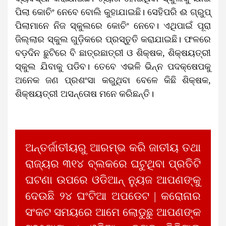
ପିଲା କୋଚିଂ ନେବେ ବୋଲି କୁହାଯାଇଛି। ସେହିପରି ଈ ଗ୍ରୁପ୍
ପିଲାମାନେ ନିଜ ସ୍କୁଲରେ କୋଚିଂ ନେବେ। ଏଥିପାଇଁ ପୂରା
ଜିଲ୍ଲାର ସ୍କୁଲ ଗୁଡ଼ିକରେ ପ୍ରସ୍ତୁତି କରାଯାଇଛି। ଫଳରେ
ବଡ଼ଦିନ ଛୁଟିରେ ବି ଛାତ୍ରଛାତ୍ରୀ ଓ ଶିକ୍ଷକ, ଶିକ୍ଷୟତ୍ରୀ
ସ୍କୁଲ ଯିବାକୁ ପଡିବ। ତେବେ ଏଭଳି ଭିନ୍ନ ପଦକ୍ଷେପକୁ
ଅନେକ ଜଣ ପ୍ରଶଂସା କରୁଥିବା ବେଳେ କିଛି ଶିକ୍ଷକ,
ଶିକ୍ଷୟତ୍ରୀ ଅସନ୍ତୋଷ ମନେ କରିଛନ୍ତି।
ଅନ୍ତର୍ଜାତୀୟରୁ ଆରମ୍ଭ କରି ଜାତୀୟ ତଥା
ରାଜ୍ୟର ୩୧୪ ବ୍ଲକରେ ଘଟୁଥିବା ପ୍ରତିଟି
ଘଟଣା ଉପରେ ଓଡିଆନ୍ ନ୍ୟୁଜ ଆପଣଙ୍କୁ
ଦେଉଛି ୨୪ ଘଂଟିଆ ଅପଡେଟ | କରୋନାର
ସଂକଟ ସମୟରେ ଆମେ ଲୋଡୁଛୁ ଆପଣଙ୍କ