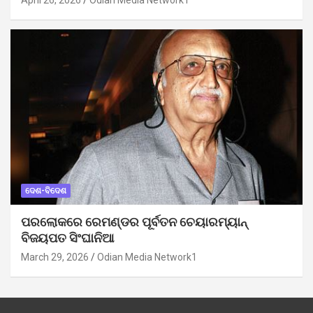
April 26, 2026
Odian Media Network1
ଦେଶ-ବିଦେଶ
ପରଲୋକରେ ରେମଣ୍ଡର ପୂର୍ବତନ ଚେୟାରମ୍ୟାନ୍
ବିଜୟପତ ସିଂଘାନିଆ
March 29, 2026
Odian Media Network1