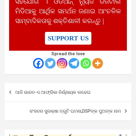
ସହଯୋଗ । ଓଡିଆନ୍ ନ୍ୟୁଜ ଡିଜିଟାଲ
ମିଡିଆକୁ ଆର୍ଥିକ ସମର୍ଥନ ଜଣାଇ ଆଂଚଳିକ
ସାମ୍ବାଦିକତାକୁ ଶକ୍ତିଶାଳୀ କରନ୍ତୁ |
SUPPORT US
Spread the love
Post
ଆଜି ଭାରତ-ଦ.ଆଫ୍ରିକା ନିର୍ଣ୍ଣାୟକ ଲଢେଇ
navigation
ସଂସଦର ସୁରକ୍ଷା ତ୍ରୁଟି ଘଟଣା,DSPଙ୍କ ପୁଅଙ୍କ ନାମ