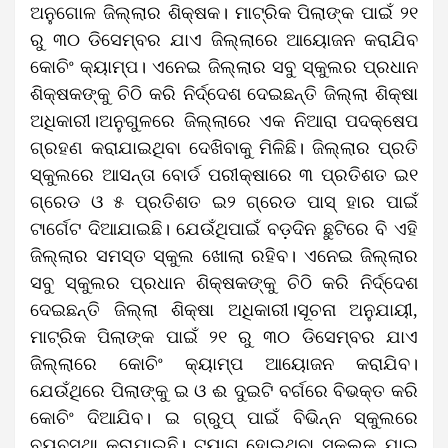
ଅନୁଗୋଳ ଜିଲ୍ଲାର ଶିକ୍ଷକ। ମାଟ୍ରିକ ପିଲାଙ୍କ ପାଇଁ ୨୧
ରୁ ୩୦ ଡିସେମ୍ବର ଯାଏ ଜିଲ୍ଲାରେ ଆୟୋଜନ କରାଯିବ
କୋଚିଂ କ୍ୟାମ୍ପ। ଏନେଇ ଜିଲ୍ଲାର ସବୁ ସ୍କୁଲର ପ୍ରଧାନ
ଶିକ୍ଷକଙ୍କୁ ଚିଠି କରି ନିର୍ଦ୍ଦେଶ ଦେଇଛନ୍ତି ଜିଲ୍ଲା ଶିକ୍ଷା
ଅଧିକାରୀ।ଅନୁଗୁଳରେ ଜିଲ୍ଲାରେ ଏକ ନିଆରା ପଦକ୍ଷେପ
ଗ୍ରହଣ କରାଯାଇଥିବା ଦେଖିବାକୁ ମିଳିଛି। ଜିଲ୍ଲାର ପ୍ରତି
ସ୍କୁଲରେ ଆସନ୍ତା ବୋର୍ଡ ପରୀକ୍ଷାରେ ୩ ପ୍ରତିଶତ ଇ୧
ଗ୍ରେଡ ଓ ୫ ପ୍ରତିଶତ ଇ୨ ଗ୍ରେଡ ପାସ୍ ହାର ପାଇଁ
ଟାର୍ଗେଟ ଦିଆଯାଇଛି। ଯେଉଁଥିପାଇଁ ବଡ଼ଦିନ ଛୁଟିରେ ବି ଏହି
ଜିଲ୍ଲାର ସମସ୍ତ ସ୍କୁଲ ଖୋଲା ରହିବ। ଏନେଇ ଜିଲ୍ଲାର
ସବୁ ସ୍କୁଲର ପ୍ରଧାନ ଶିକ୍ଷକଙ୍କୁ ଚିଠି କରି ନିର୍ଦ୍ଦେଶ
ଦେଇଛନ୍ତି ଜିଲ୍ଲା ଶିକ୍ଷା ଅଧିକାରୀ।ସୂଚନା ଅନୁଯାୟୀ,
ମାଟ୍ରିକ ପିଲାଙ୍କ ପାଇଁ ୨୧ ରୁ ୩୦ ଡିସେମ୍ବର ଯାଏ
ଜିଲ୍ଲାରେ କୋଚିଂ କ୍ୟାମ୍ପ ଆୟୋଜନ କରାଯିବ।
ଯେଉଁଥିରେ ପିଲାଙ୍କୁ ଇ ଓ ଈ ଦୁଇଟି ବର୍ଗରେ ବିଭକ୍ତ କରି
କୋଚିଂ ଦିଆଯିବ। ଇ ଗ୍ରୁପ୍ ପାଇଁ ବିଭିନ୍ନ ସ୍କୁଲରେ
ବ୍ୟବସ୍ଥା କରାଯାଇଛି। ଟ୍ୟାଗ ହୋଇଥିବା ସ୍କୁଲକୁ ଯାଇ