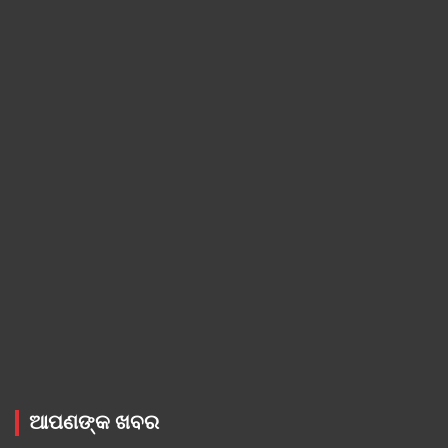
ଆପଣଙ୍କ ଖବର