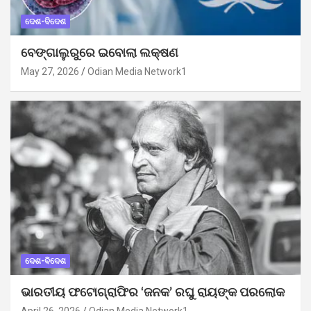
ଦେଶ-ବିଦେଶ
ବେଙ୍ଗାଲୁରୁରେ ଇବୋଲା ଲକ୍ଷଣ
May 27, 2026
Odian Media Network1
ଦେଶ-ବିଦେଶ
ଭାରତୀୟ ଫଟୋଗ୍ରାଫିର ‘ଜନକ’ ରଘୁ ରାୟଙ୍କ ପରଲୋକ