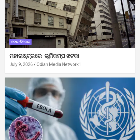
ଦେଶ-ବିଦେଶ
ମହାରାଷ୍ଟ୍ରରେ ଭୂମିକମ୍ପ ଝଟକା
July 9, 2026
Odian Media Network1