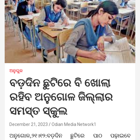
ଅନୁଗୁଳ
ବଡ଼ଦିନ ଛୁଟିରେ ବି ଖୋଲା
ରହିବ ଅନୁଗୋଳ ଜିଲ୍ଲାର
ସମସ୍ତ ସ୍କୁଲ
December 21, 2023
Odian Media Network1
ଅନୁଗୋଳ,୨୧।୧୨:ବଡ଼ଦିନ ଛୁଟିରେ ପାଠ ପଢ଼ାଇବେ