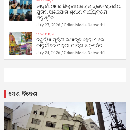
ନବରଙ୍ଗପୁର
ଡାବୁଗାଁ ଠାରେ ଜିଲ୍ଲାପାଳଙ୍କ ବ୍ଲକ ସ୍ତରୀୟ
ଯୁଗ୍ମ ଅଭିଯୋଗ ଶୁଣାଣି କାର୍ଯ୍ୟକ୍ରମ
ଅନୁଷ୍ଠିତ
July 27, 2026
Odian Media Network1
ନବରଙ୍ଗପୁର
ଚତୁର୍ଦ୍ଧା ମୂର୍ତ୍ତୀ ରଥାରୂଢ଼ ହେବା ପରେ
ଡାବୁଗାଁରେ ବାହୁଡ଼ା ଯାତ୍ରା ଅନୁଷ୍ଠିତ
July 24, 2026
Odian Media Network1
ଦେଶ-ବିଦେଶ