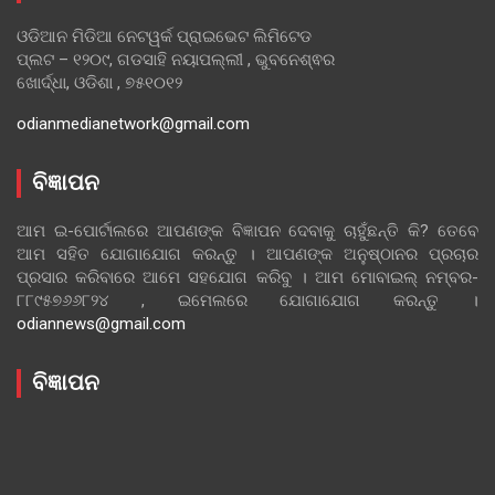
ଓଡିଆନ ମିଡିଆ ନେଟୱର୍କ ପ୍ରାଇଭେଟ ଲିମିଟେଡ
ପ୍ଲଟ – ୧୨୦୯, ଗଡସାହି ନୟାପଲ୍ଲୀ , ଭୁବନେଶ୍ଵର
ଖୋର୍ଦ୍ଧା, ଓଡିଶା , ୭୫୧୦୧୨
odianmedianetwork@gmail.com
ବିଜ୍ଞାପନ
ଆମ ଇ-ପୋର୍ଟାଲରେ ଆପଣଙ୍କ ବିଜ୍ଞାପନ ଦେବାକୁ ଚାହୁଁଛନ୍ତି କି? ତେବେ
ଆମ ସହିତ ଯୋଗାଯୋଗ କରନ୍ତୁ । ଆପଣଙ୍କ ଅନୁଷ୍ଠାନର ପ୍ରଚାର
ପ୍ରସାର କରିବାରେ ଆମେ ସହଯୋଗ କରିବୁ । ଆମ ମୋବାଇଲ୍ ନମ୍ବର-
୮୮୯୫୭୬୬୮୨୪ , ଇମେଲରେ ଯୋଗାଯୋଗ କରନ୍ତୁ ।
odiannews@gmail.com
ବିଜ୍ଞାପନ