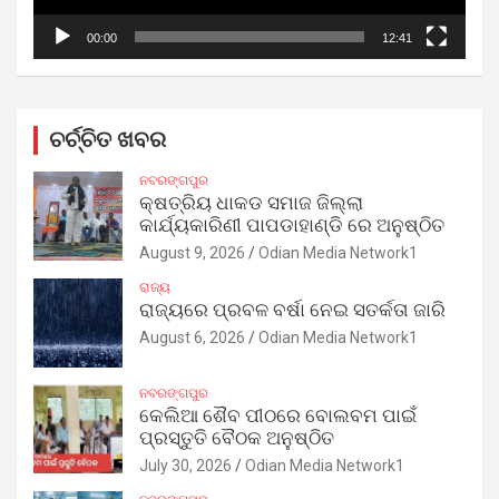
00:00
12:41
ଚର୍ଚ୍ଚିତ ଖବର
ନବରଙ୍ଗପୁର
କ୍ଷତ୍ରିୟ ଧାକଡ ସମାଜ ଜିଲ୍ଲା
କାର୍ଯ୍ୟକାରିଣୀ ପାପଡାହାଣ୍ଡି ରେ ଅନୁଷ୍ଠିତ
August 9, 2026
Odian Media Network1
ରାଜ୍ୟ
ରାଜ୍ୟରେ ପ୍ରବଳ ବର୍ଷା ନେଇ ସତର୍କତା ଜାରି
August 6, 2026
Odian Media Network1
ନବରଙ୍ଗପୁର
କେଲିଆ ଶୈବ ପୀଠରେ ବୋଲବମ ପାଇଁ
ପ୍ରସ୍ତୁତି ବୈଠକ ଅନୁଷ୍ଠିତ
July 30, 2026
Odian Media Network1