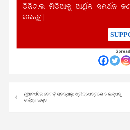
ଡିଜିଟାଲ ମିଡିଆକୁ ଆର୍ଥିକ ସମର୍ଥନ ଜଣ
କରନ୍ତୁ |
SUPP
Spread
Post
ନୂଆବର୍ଷରେ ରେକର୍ଡ଼ ଶ୍ରଦ୍ଧାଳୁ: ଶ୍ରୀକ୍ଷେତ୍ରରେ ୫ ଲକ୍ଷରୁ
navigation
ଊର୍ଦ୍ଧ୍ବ ଭକ୍ତ