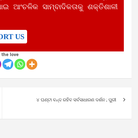
ାଇ ଆଂଚଳିକ ସାମ୍ବାଦିକତାକୁ ଶକ୍ତିଶାଳୀ
ORT US
 the love
୪ ଘଣ୍ଟା ବନ୍ଦ ରହିବ ସର୍ବସାଧାରଣ ଦର୍ଶନ ; ପୁରୀ