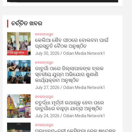
ଚର୍ଚ୍ଚିତ ଖବର
ନବରଙ୍ଗପୁର
କେଲିଆ ଶୈବ ପୀଠରେ ବୋଲବମ ପାଇଁ
ପ୍ରସ୍ତୁତି ବୈଠକ ଅନୁଷ୍ଠିତ
July 30, 2026
Odian Media Network1
ନବରଙ୍ଗପୁର
ଡାବୁଗାଁ ଠାରେ ଜିଲ୍ଲାପାଳଙ୍କ ବ୍ଲକ
ସ୍ତରୀୟ ଯୁଗ୍ମ ଅଭିଯୋଗ ଶୁଣାଣି
କାର୍ଯ୍ୟକ୍ରମ ଅନୁଷ୍ଠିତ
July 27, 2026
Odian Media Network1
ନବରଙ୍ଗପୁର
ଚତୁର୍ଦ୍ଧା ମୂର୍ତ୍ତୀ ରଥାରୂଢ଼ ହେବା ପରେ
ଡାବୁଗାଁରେ ବାହୁଡ଼ା ଯାତ୍ରା ଅନୁଷ୍ଠିତ
July 24, 2026
Odian Media Network1
ନବରଙ୍ଗପୁର
ପ୍ରଧାନମନ୍ତ୍ରୀ କେସିଙ୍ଗା ରେଳ ଷ୍ଟେଶନ