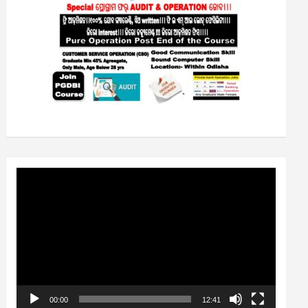
Video
Player
00:00
12:41