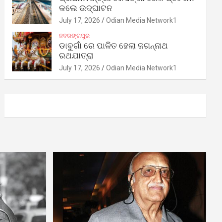
କଲେ ଉଦ୍‌ଘାଟନ
July 17, 2026
Odian Media Network1
ନବରଙ୍ଗପୁର
ଡାବୁଗାଁ ରେ ପାଳିତ ହେଲା ଜଗନ୍ନାଥ
ରଥଯାତ୍ରା
July 17, 2026
Odian Media Network1