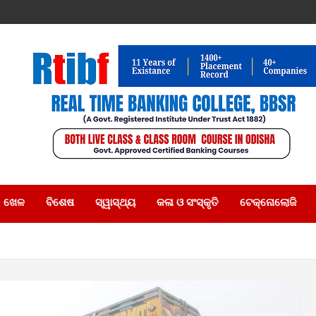
ଖେଳ
ବିଶେଷ
ସ୍ୱାସ୍ଥ୍ୟ
କଳା ଓ ସଂସ୍କୃତି
ଟେକ୍ନୋଲୋଜି