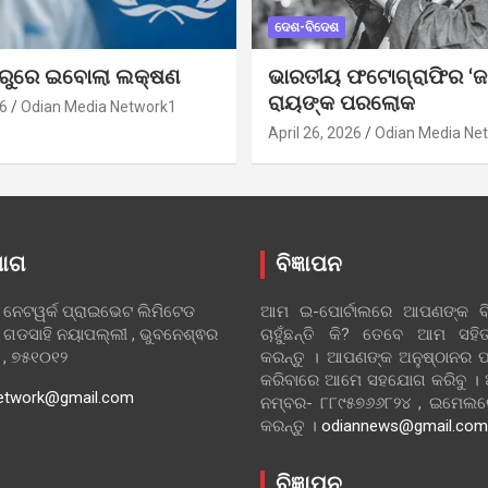
ଦେଶ-ବିଦେଶ
ୁରୁରେ ଇବୋଲା ଲକ୍ଷଣ
ଭାରତୀୟ ଫଟୋଗ୍ରାଫିର ‘ଜ
ରାୟଙ୍କ ପରଲୋକ
6
Odian Media Network1
April 26, 2026
Odian Media Ne
ୋଗ
ବିଜ୍ଞାପନ
 ନେଟୱର୍କ ପ୍ରାଇଭେଟ ଲିମିଟେଡ
ଆମ ଇ-ପୋର୍ଟାଲରେ ଆପଣଙ୍କ ବିଜ
 ଗଡସାହି ନୟାପଲ୍ଲୀ , ଭୁବନେଶ୍ଵର
ଚାହୁଁଛନ୍ତି କି? ତେବେ ଆମ ସ
ା , ୭୫୧୦୧୨
କରନ୍ତୁ । ଆପଣଙ୍କ ଅନୁଷ୍ଠାନର ପ
କରିବାରେ ଆମେ ସହଯୋଗ କରିବୁ ।
etwork@gmail.com
ନମ୍ବର- ୮୮୯୫୭୬୬୮୨୪ , ଇମେ
କରନ୍ତୁ ।
odiannews@gmail.com
ବିଜ୍ଞାପନ