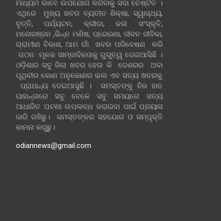
ମାଧ୍ୟମ ଭାବେ ଉପଯୋଗ କରିବାକୁ ସଦା ଚେଷ୍ଟିତ ।
ଏଥିରେ ମୁଖ୍ୟ ଖବର ବ୍ୟତୀତ ଶିକ୍ଷା, ସ୍ୱାସ୍ଥ୍ୟ,
ବୃତ୍ତି, ପର୍ଯ୍ୟଟନ, କ୍ରୀଡା, କଳା ସଂସ୍କୃତି,
ମନୋରଞ୍ଜନ ,ଭିନ୍ନ ମଣିଷ, ପ୍ରେରଣା, ଜୀବନ ଜୀବିକା,
ଗ୍ରାମୀଣ ବିକାଶ, ଆମ ଗାଁ ଖବର ପରିବେଷଣ କରି
ଗଠନ ମୂଳକ ସାମ୍ବାଦିକତାକୁ ଗୁରୁତ୍ୱ ଦେଇଆସିଛି ।
ଓଡ଼ିଶାର ସବୁ ଜିଲା ଖବର ହେଉ କି ଦେଶରର ଅବା
ପୃଥିବୀର କୋଣ ଅନୁକୋଣର ଭଲ ଏବ ସତ୍ୟ ଖବରକୁ
ପ୍ରାଧାନ୍ୟ ଦେଇଆସୁଛି । ସମସ୍ତଙ୍କୁ ନିଜ ହାତ
ପାହାନ୍ତାରେ ସବୁ ବେଳେ ସବୁ ସମୟରେ ସତ୍ୟ
ଆଧାରିତ ଘଟଣା ଉପଲବ୍ଧ କରାଇବା ପାଇଁ ପ୍ରୟାସ
ଜାରି ରଖିଛୁ। ସମସ୍ତଙ୍କର ସହଯୋଗ ଓ ସମ୍ପୃକ୍ତି
କାମନା କରୁଛୁ।
odiannews@gmail.com