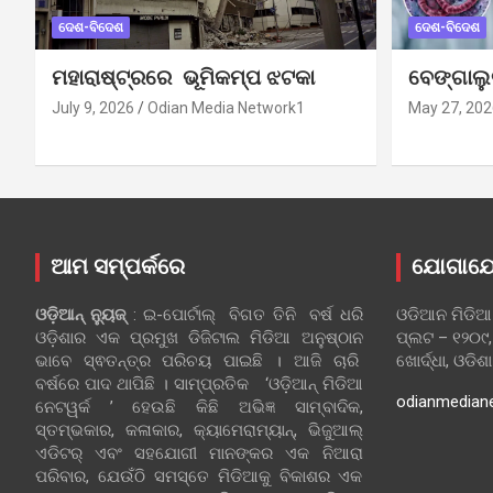
ଦେଶ-ବିଦେଶ
ଦେଶ-ବିଦେଶ
ମହାରାଷ୍ଟ୍ରରେ ଭୂମିକମ୍ପ ଝଟକା
ବେଙ୍ଗାଲ
July 9, 2026
Odian Media Network1
May 27, 202
ଆମ ସମ୍ପର୍କରେ
ଯୋଗାଯ
ଓଡ଼ିଆନ୍‍ ନ୍ୟୁଜ୍‍
: ଇ-ପୋର୍ଟାଲ୍ ବିଗତ ତିନି ବର୍ଷ ଧରି
ଓଡିଆନ ମିଡିଆ
ଓଡ଼ିଶାର ଏକ ପ୍ରମୁଖ ଡିଜିଟାଲ ମିଡିଆ ଅନୁଷ୍ଠାନ
ପ୍ଲଟ – ୧୨୦୯,
ଭାବେ ସ୍ଵତନ୍ତ୍ର ପରିଚୟ ପାଇଛି । ଆଜି ଚାରି
ଖୋର୍ଦ୍ଧା, ଓଡିଶ
ବର୍ଷରେ ପାଦ ଥାପିଛି । ସାମ୍ପ୍ରତିକ ‘ଓଡ଼ିଆନ୍‍ ମିଡିଆ
odianmedian
ନେଟୱର୍କ ’ ହେଉଛି କିଛି ଅଭିଜ୍ଞ ସାମ୍ବାଦିକ,
ସ୍ତମ୍ଭକାର, କଳାକାର, କ୍ୟାମେରାମ୍ୟାନ୍, ଭିଜୁଆଲ୍
ଏଡିଟର୍ ଏବଂ ସହଯୋଗୀ ମାନଙ୍କର ଏକ ନିଆରା
ପରିବାର, ଯେଉଁଠି ସମସ୍ତେ ମିଡିଆକୁ ବିକାଶର ଏକ