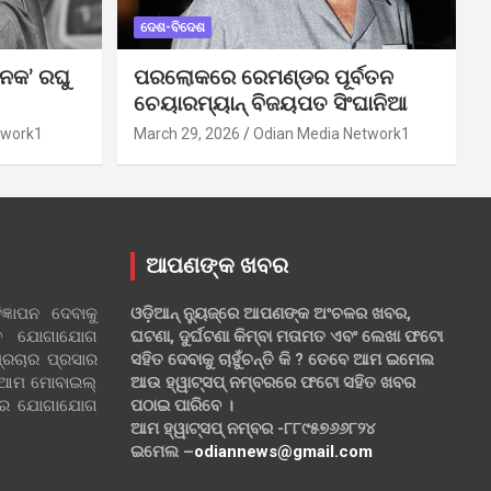
ଦେଶ-ବିଦେଶ
ନକ’ ରଘୁ
ପରଲୋକରେ ରେମଣ୍ଡର ପୂର୍ବତନ
ଚେୟାରମ୍ୟାନ୍ ବିଜୟପତ ସିଂଘାନିଆ
twork1
March 29, 2026
Odian Media Network1
ଆପଣଙ୍କ ଖବର
୍ଞାପନ ଦେବାକୁ
ଓଡ଼ିଆନ୍ ନ୍ୟୁଜ୍‌ରେ ଆପଣଙ୍କ ଅଂଚଳର ଖବର,
ହିତ ଯୋଗାଯୋଗ
ଘଟଣା, ଦୁର୍ଘଟଣା କିମ୍ବା ମତାମତ ଏବଂ ଲେଖା ଫଟୋ
୍ରଚାର ପ୍ରସାର
ସହିତ ଦେବାକୁ ଚାହୁଁଚନ୍ତି କି ? ତେବେ ଆମ ଇମେଲ
 ଆମ ମୋବାଇଲ୍
ଆଉ ହ୍ୱାଟ୍‌ସପ୍ ନମ୍ବରରେ ଫଟୋ ସହିତ ଖବର
ଲରେ ଯୋଗାଯୋଗ
ପଠାଇ ପାରିବେ ।
ଆମ ହ୍ୱାଟ୍‌ସପ୍ ନମ୍ବର -୮୮୯୫୭୬୬୮୨୪
ଇମେଲ –
odiannews@gmail.com