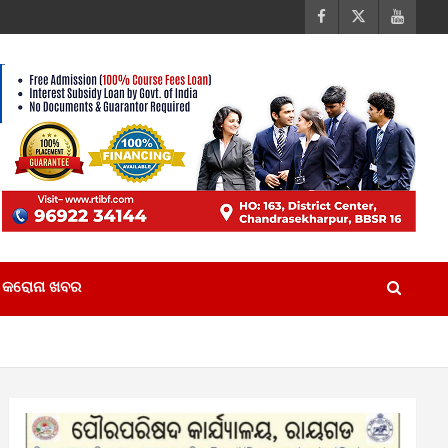
କରୋନା ଖବର