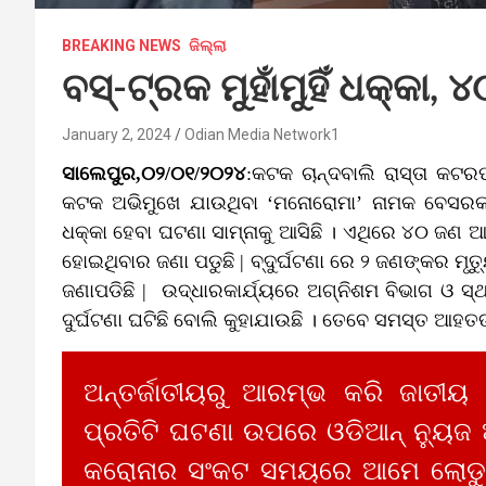
BREAKING NEWS
ଜିଲ୍ଲା
ବସ୍-ଟ୍ରକ ମୁହାଁମୁହିଁ ଧକ୍କା,
January 2, 2024
Odian Media Network1
ସାଲେପୁର,୦୨/୦୧/୨୦୨୪
:କଟକ ଚାନ୍ଦବାଲି ରାସ୍ତା କଟର
କଟକ ଅଭିମୁଖେ ଯାଉଥିବା ‘ମନୋରୋମା’ ନାମକ ବେସରକାରୀ
ଧକ୍କା ହେବା ଘଟଣା ସାମ୍ନାକୁ ଆସିଛି । ଏଥିରେ ୪୦ ଜଣ ଆହତ
ହୋଇଥିବାର ଜଣା ପଡୁଛି | ବ୍ଦୁର୍ଘଟଣା ରେ ୨ ଜଣଙ୍କର ମୃ
ଜଣାପଡିଛି | ଉଦ୍ଧାରକାର୍ଯ୍ୟରେ ଅଗ୍ନିଶମ ବିଭାଗ ଓ ସ୍
ଦୁର୍ଘଟଣା ଘଟିଛି ବୋଲି କୁହାଯାଉଛି । ତେବେ ସମସ୍ତ ଆହତଙ୍
ଅନ୍ତର୍ଜାତୀୟରୁ ଆରମ୍ଭ କରି ଜାତୀୟ
ପ୍ରତିଟି ଘଟଣା ଉପରେ ଓଡିଆନ୍ ନ୍ୟୁଜ
କରୋନାର ସଂକଟ ସମୟରେ ଆମେ ଲୋଡୁଛ