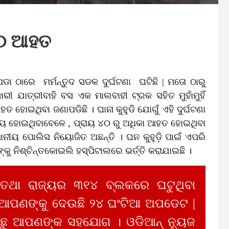
 ୪୦ ଆହତ
ପଡା ଠାରେ ମର୍ମନ୍ତୁଦ ସଡକ ଦୁର୍ଘଟଣା ଘଟିଛି | ମତୋ ଠାରୁ
 ଯାତ୍ରୀବାହି ବସ ଏକ ମାଲବାହୀ ଟ୍ରକ ସହିତ ମୁହାଁମୁହିଁ
 ହୋଇଥିବା ଜଣାପଡିଛି । ଘାନା କୁହୁଡି ଯୋଗୁଁ ଏହି ଦୁର୍ଘଟଣା
ତ୍ୟୁ ହୋଇଥିବାବେଳେ , ପ୍ରାୟ ୪୦ ରୁ ଅଧିକା ଆହତ ହୋଇଥିବା
ଥାନୀୟ ପୋଲିସ ନିୟୋଜିତ ଅଛନ୍ତି । ଘନ କୁହୁଡ଼ି ପାଇଁ ଏପରି
କୁ ନିଶ୍ଚିନ୍ତକୋଇଲି ହସ୍ପିଟାଲରେ ଭର୍ତ୍ତି କରାଯାଇଛି ।
 ତଥା ରାଜ୍ୟର ୩୧୪ ବ୍ଲକରେ ଘଟୁଥିବା
 ଆପଣଙ୍କୁ ଦେଉଛି ୨୪ ଘଂଟିଆ ଅପଡେଟ |
ୁ ଆପଣଙ୍କ ସହଯୋଗ । ଓଡିଆନ୍ ନ୍ୟୁଜ