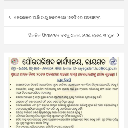
Post
କେରଳରେ ଆଜି ଠାରୁ କେରଳରେ ଏନଡିଏର ପଦଯାତ୍ରା
navigation
ପିକନିକ ଯିବାବେଳେ ବସକୁ ଧକ୍କା ଦେଲା ଟ୍ରକ, ୩ ମୃତ