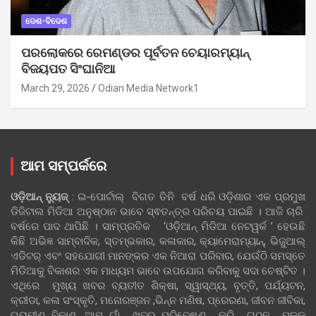
ଦେଶ-ବିଦେଶ
ପରଲୋକରେ ରେମଣ୍ଡର ପୂର୍ବତନ ଚେୟାରମ୍ୟାନ୍
ବିଜୟପତ ସିଂଘାନିଆ
March 29, 2026
Odian Media Network1
ଆମ ସମ୍ପର୍କରେ
ଓଡ଼ିଆନ୍‍ ନ୍ୟୁଜ୍‍
: ଇ-ପୋର୍ଟାଲ୍ ବିଗତ ତିନି ବର୍ଷ ଧରି ଓଡ଼ିଶାର ଏକ ପ୍ରମୁଖ
ଡିଜିଟାଲ ମିଡିଆ ଅନୁଷ୍ଠାନ ଭାବେ ସ୍ଵତନ୍ତ୍ର ପରିଚୟ ପାଇଛି । ଆଜି ଚାରି
ବର୍ଷରେ ପାଦ ଥାପିଛି । ସାମ୍ପ୍ରତିକ ‘ଓଡ଼ିଆନ୍‍ ମିଡିଆ ନେଟୱର୍କ ’ ହେଉଛି
କିଛି ଅଭିଜ୍ଞ ସାମ୍ବାଦିକ, ସ୍ତମ୍ଭକାର, କଳାକାର, କ୍ୟାମେରାମ୍ୟାନ୍, ଭିଜୁଆଲ୍
ଏଡିଟର୍ ଏବଂ ସହଯୋଗୀ ମାନଙ୍କର ଏକ ନିଆରା ପରିବାର, ଯେଉଁଠି ସମସ୍ତେ
ମିଡିଆକୁ ବିକାଶର ଏକ ମାଧ୍ୟମ ଭାବେ ଉପଯୋଗ କରିବାକୁ ସଦା ଚେଷ୍ଟିତ ।
ଏଥିରେ ମୁଖ୍ୟ ଖବର ବ୍ୟତୀତ ଶିକ୍ଷା, ସ୍ୱାସ୍ଥ୍ୟ, ବୃତ୍ତି, ପର୍ଯ୍ୟଟନ,
କ୍ରୀଡା, କଳା ସଂସ୍କୃତି, ମନୋରଞ୍ଜନ ,ଭିନ୍ନ ମଣିଷ, ପ୍ରେରଣା, ଜୀବନ ଜୀବିକା,
ଗ୍ରାମୀଣ ବିକାଶ, ଆମ ଗାଁ ଖବର ପରିବେଷଣ କରି ଗଠନ ମୂଳକ