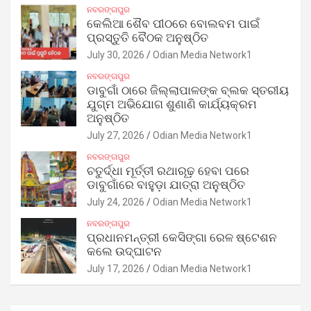
ନବରଙ୍ଗପୁର
କେଲିଆ ଶୈବ ପୀଠରେ ବୋଲବମ ପାଇଁ
ପ୍ରସ୍ତୁତି ବୈଠକ ଅନୁଷ୍ଠିତ
July 30, 2026
Odian Media Network1
ନବରଙ୍ଗପୁର
ଡାବୁଗାଁ ଠାରେ ଜିଲ୍ଲାପାଳଙ୍କ ବ୍ଲକ ସ୍ତରୀୟ
ଯୁଗ୍ମ ଅଭିଯୋଗ ଶୁଣାଣି କାର୍ଯ୍ୟକ୍ରମ
ଅନୁଷ୍ଠିତ
July 27, 2026
Odian Media Network1
ନବରଙ୍ଗପୁର
ଚତୁର୍ଦ୍ଧା ମୂର୍ତ୍ତୀ ରଥାରୂଢ଼ ହେବା ପରେ
ଡାବୁଗାଁରେ ବାହୁଡ଼ା ଯାତ୍ରା ଅନୁଷ୍ଠିତ
July 24, 2026
Odian Media Network1
ନବରଙ୍ଗପୁର
ପ୍ରଧାନମନ୍ତ୍ରୀ କେସିଙ୍ଗା ରେଳ ଷ୍ଟେଶନ
କଲେ ଉଦ୍‌ଘାଟନ
July 17, 2026
Odian Media Network1