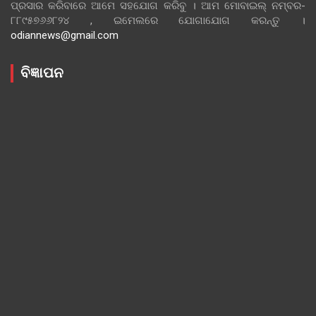
ପ୍ରସାର କରିବାରେ ଆମେ ସହଯୋଗ କରିବୁ । ଆମ ମୋବାଇଲ୍ ନମ୍ବର-
୮୮୯୫୭୬୬୮୨୪ , ଇମେଲରେ ଯୋଗାଯୋଗ କରନ୍ତୁ ।
odiannews@gmail.com
ବିଜ୍ଞାପନ