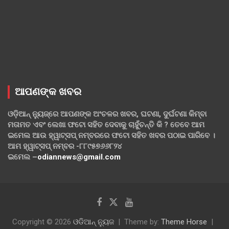
ଆପଣଙ୍କ ଖବର
ଓଡ଼ିଆନ୍ ନ୍ୟୁଜ୍‌ରେ ଆପଣଙ୍କ ଅଂଚଳର ଖବର, ଘଟଣା, ଦୁର୍ଘଟଣା କିମ୍ବା
ମତାମତ ଏବଂ ଲେଖା ଫଟୋ ସହିତ ଦେବାକୁ ଚାହୁଁଚନ୍ତି କି ? ତେବେ ଆମ
ଇମେଲ ଆଉ ହ୍ୱାଟ୍‌ସପ୍ ନମ୍ବରରେ ଫଟୋ ସହିତ ଖବର ପଠାଇ ପାରିବେ ।
ଆମ ହ୍ୱାଟ୍‌ସପ୍ ନମ୍ବର -୮୮୯୫୭୬୬୮୨୪
ଇମେଲ –
odiannews@gmail.com
Copyright © 2026
ଓଡିଆନ୍ ନ୍ୟୁଜ
Theme by:
Theme Horse