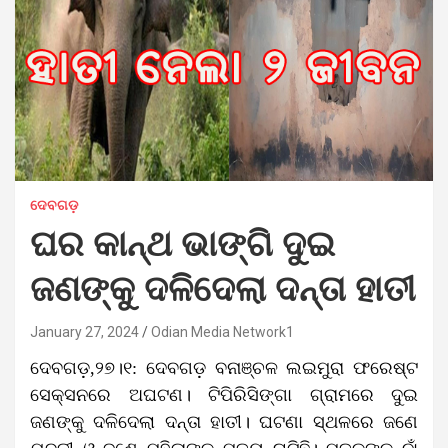
ଦେବଗଡ଼
ଘର କାନ୍ଥ ଭାଙ୍ଗି ଦୁଇ
ଜଣଙ୍କୁ ଦଳିଦେଲା ଦନ୍ତା ହାତୀ
January 27, 2024
Odian Media Network1
ଦେବଗଡ଼,୨୭।୧: ଦେବଗଡ଼ ବନାଞ୍ଚଳ ଲଇମୁରା ଫରେଷ୍ଟ
ସେକ୍ସନରେ ଅଘଟଣ। ଟିପିରିସିଙ୍ଗା ଗ୍ରାମରେ ଦୁଇ
ଜଣଙ୍କୁ ଦଳିଦେଲା ଦନ୍ତା ହାତୀ। ଘଟଣା ସ୍ଥଳରେ ଜଣେ