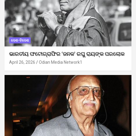
ଦେଶ-ବିଦେଶ
ଭାରତୀୟ ଫଟୋଗ୍ରାଫିର ‘ଜନକ’ ରଘୁ ରାୟଙ୍କ ପରଲୋକ
April 26, 2026
Odian Media Network1