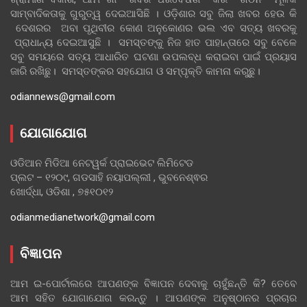
ସାମ୍ବାଦିକତାକୁ ଗୁରୁତ୍ୱ ଦେଇଆସିଛି । ଓଡ଼ିଶାର ସବୁ ଜିଲା ଖବର ହେଉ କି
ଦେଶରର ଅବା ପୃଥିବୀର କୋଣ ଅନୁକୋଣର ଭଲ ଏବ ସତ୍ୟ ଖବରକୁ
ପ୍ରାଧାନ୍ୟ ଦେଇଆସୁଛି । ସମସ୍ତଙ୍କୁ ନିଜ ହାତ ପାହାନ୍ତାରେ ସବୁ ବେଳେ
ସବୁ ସମୟରେ ସତ୍ୟ ଆଧାରିତ ଘଟଣା ଉପଲବ୍ଧ କରାଇବା ପାଇଁ ପ୍ରୟାସ
ଜାରି ରଖିଛୁ। ସମସ୍ତଙ୍କର ସହଯୋଗ ଓ ସମ୍ପୃକ୍ତି କାମନା କରୁଛୁ।
odiannews@gmail.com
ଯୋଗାଯୋଗ
ଓଡିଆନ ମିଡିଆ ନେଟୱର୍କ ପ୍ରାଇଭେଟ ଲିମିଟେଡ
ପ୍ଲଟ – ୧୨୦୯, ଗଡସାହି ନୟାପଲ୍ଲୀ , ଭୁବନେଶ୍ଵର
ଖୋର୍ଦ୍ଧା, ଓଡିଶା , ୭୫୧୦୧୨
odianmedianetwork@gmail.com
ବିଜ୍ଞାପନ
ଆମ ଇ-ପୋର୍ଟାଲରେ ଆପଣଙ୍କ ବିଜ୍ଞାପନ ଦେବାକୁ ଚାହୁଁଛନ୍ତି କି? ତେବେ
ଆମ ସହିତ ଯୋଗାଯୋଗ କରନ୍ତୁ । ଆପଣଙ୍କ ଅନୁଷ୍ଠାନର ପ୍ରଚାର