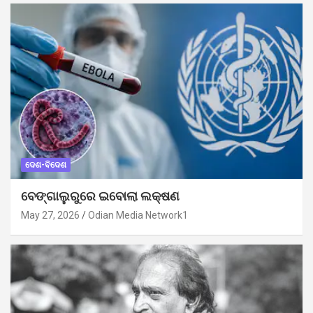
ଦେଶ-ବିଦେଶ
ବେଙ୍ଗାଲୁରୁରେ ଇବୋଲା ଲକ୍ଷଣ
May 27, 2026
Odian Media Network1