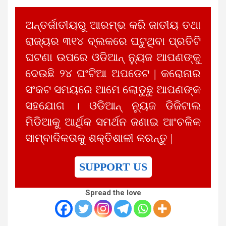
ଅନ୍ତର୍ଜାତୀୟରୁ ଆରମ୍ଭ କରି ଜାତୀୟ ତଥା
ରାଜ୍ୟର ୩୧୪ ବ୍ଲକରେ ଘଟୁଥିବା ପ୍ରତିଟି
ଘଟଣା ଉପରେ ଓଡିଆନ୍ ନ୍ୟୁଜ ଆପଣଙ୍କୁ
ଦେଉଛି ୨୪ ଘଂଟିଆ ଅପଡେଟ | କରୋନାର
ସଂକଟ ସମୟରେ ଆମେ ଲୋଡୁଛୁ ଆପଣଙ୍କ
ସହଯୋଗ । ଓଡିଆନ୍ ନ୍ୟୁଜ ଡିଜିଟାଲ
ମିଡିଆକୁ ଆର୍ଥିକ ସମର୍ଥନ ଜଣାଇ ଆଂଚଳିକ
ସାମ୍ବାଦିକତାକୁ ଶକ୍ତିଶାଳୀ କରନ୍ତୁ |
SUPPORT US
Spread the love