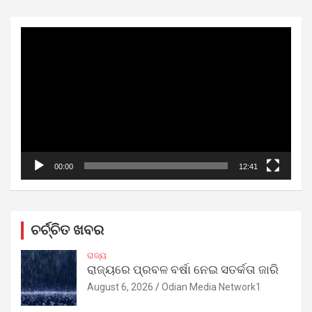
Video
Player
00:00
12:41
ଚର୍ଚ୍ଚିତ ଖବର
ରାଜ୍ୟ
ରାଜ୍ୟରେ ପ୍ରବଳ ବର୍ଷା ନେଇ ସତର୍କତା ଜାରି
August 6, 2026
Odian Media Network1