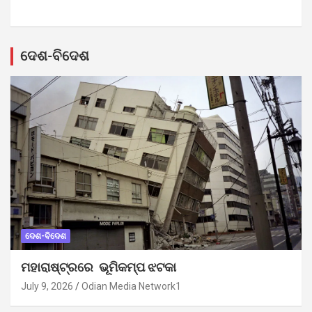
ଦେଶ-ବିଦେଶ
ଦେଶ-ବିଦେଶ
ମହାରାଷ୍ଟ୍ରରେ ଭୂମିକମ୍ପ ଝଟକା
July 9, 2026
Odian Media Network1