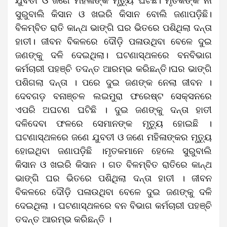
ଯୁବତୀ ଓ ଜଣେ ମହିଳାଙ୍କ ମୃତ୍ୟୁ ଘଟିଛି। ମୃତକଙ୍କ ନାଁ
ସୁରୁବାଲି କିସାନ ଓ ଖଇରି କିସାନ ବୋଲି ଜଣାପଡ଼ିଛି।
ବିଳମ୍ବିତ ରାତି କାନ୍ଥ ଭାଙ୍ଗି ଘର ଭିତରେ ପଶିଥିଲା ଦନ୍ତା
ହାତୀ। ଜୀବନ ବିକଳରେ ଦୌଡ଼ି ପଳାଉଥିବା ବେଳେ ଦୁଇ
ଜଣଙ୍କୁ ଦଳି ଦେଇଥିଲା। ଘଟଣାସ୍ଥଳରେ ବନବିଭାଗ
କର୍ମଚାରୀ ପହଞ୍ଚି ତଦନ୍ତ ଆରମ୍ଭ କରିଛନ୍ତି।ଘର ଭାଙ୍ଗି
ପଶିଗଲା ଦନ୍ତା । ପରେ ଦୁଇ ଜଣଙ୍କ ନେଲା ଜୀବନ ।
ଦେବଗଡ଼ ବନାଞ୍ଚଳ ଲଇମୁରା ଫରେଷ୍ଟ ସେକ୍ସନରେ
ଏପରି ଅଘଟଣ ଘଟିଛି । ଦୁଇ ଜଣଙ୍କୁ ଦନ୍ତା ହାତୀ
ଦଳିଦେବା ଫଳରେ ସେମାନଙ୍କ ମୃତ୍ୟୁ ହୋଇଛି ।
ଘଟଣାସ୍ଥଳରେ ଜଣେ ଯୁବତୀ ଓ ଜଣେ ମହିଳାଙ୍କର ମୃତ୍ୟୁ
ହୋଇଥିବା ଜଣାପଡ଼ିଛି ।ମୃତକମାନେ ହେଲେ ସୁରୁବାଲି
କିସାନ ଓ ଖଇରି କିସାନ । ଗତ ବିଳମ୍ବିତ ରାତିରେ କାନ୍ଥ
ଭାଙ୍ଗି ଘର ଭିତରେ ପଶିଥିଲା ଦନ୍ତା ହାତୀ । ଜୀବନ
ବିକଳରେ ଦୌଡ଼ି ପଳାଉଥିବା ବେଳେ ଦୁଇ ଜଣଙ୍କୁ ଦଳି
ଦେଇଥିଲା । ଘଟଣାସ୍ଥଳରେ ବନ ବିଭାଗ କର୍ମଚାରୀ ପହଞ୍ଚି
ତଦନ୍ତ ଆରମ୍ଭ କରିଛନ୍ତି ।