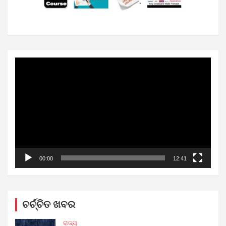
Video
Player
00:00
12:41
ଚର୍ଚ୍ଚିତ ଖବର
ରାଜ୍ୟ