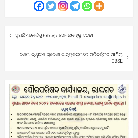
Post
ସୁପ୍ରିମକୋର୍ଟରୁ ହେମନ୍ତ ସୋରେନଙ୍କୁ ଝଟକା
navigation
ଦଶମ-ଦ୍ୱାଦଶ ଶ୍ରେଣୀ ପାଠ୍ୟକ୍ରମରେ ପରିବର୍ତ୍ତନ ଆଣିଲା
CBSE