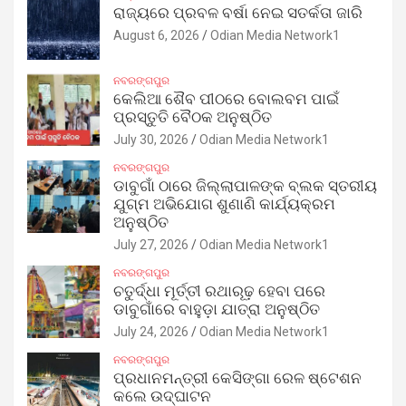
ରାଜ୍ୟରେ ପ୍ରବଳ ବର୍ଷା ନେଇ ସତର୍କତା ଜାରି
August 6, 2026
Odian Media Network1
ନବରଙ୍ଗପୁର
କେଲିଆ ଶୈବ ପୀଠରେ ବୋଲବମ ପାଇଁ
ପ୍ରସ୍ତୁତି ବୈଠକ ଅନୁଷ୍ଠିତ
July 30, 2026
Odian Media Network1
ନବରଙ୍ଗପୁର
ଡାବୁଗାଁ ଠାରେ ଜିଲ୍ଲାପାଳଙ୍କ ବ୍ଲକ ସ୍ତରୀୟ
ଯୁଗ୍ମ ଅଭିଯୋଗ ଶୁଣାଣି କାର୍ଯ୍ୟକ୍ରମ
ଅନୁଷ୍ଠିତ
July 27, 2026
Odian Media Network1
ନବରଙ୍ଗପୁର
ଚତୁର୍ଦ୍ଧା ମୂର୍ତ୍ତୀ ରଥାରୂଢ଼ ହେବା ପରେ
ଡାବୁଗାଁରେ ବାହୁଡ଼ା ଯାତ୍ରା ଅନୁଷ୍ଠିତ
July 24, 2026
Odian Media Network1
ନବରଙ୍ଗପୁର
ପ୍ରଧାନମନ୍ତ୍ରୀ କେସିଙ୍ଗା ରେଳ ଷ୍ଟେଶନ
କଲେ ଉଦ୍‌ଘାଟନ