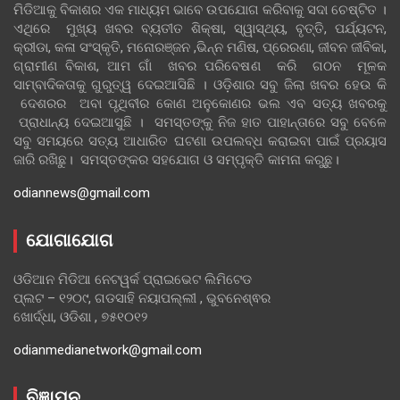
ମିଡିଆକୁ ବିକାଶର ଏକ ମାଧ୍ୟମ ଭାବେ ଉପଯୋଗ କରିବାକୁ ସଦା ଚେଷ୍ଟିତ ।
ଏଥିରେ ମୁଖ୍ୟ ଖବର ବ୍ୟତୀତ ଶିକ୍ଷା, ସ୍ୱାସ୍ଥ୍ୟ, ବୃତ୍ତି, ପର୍ଯ୍ୟଟନ,
କ୍ରୀଡା, କଳା ସଂସ୍କୃତି, ମନୋରଞ୍ଜନ ,ଭିନ୍ନ ମଣିଷ, ପ୍ରେରଣା, ଜୀବନ ଜୀବିକା,
ଗ୍ରାମୀଣ ବିକାଶ, ଆମ ଗାଁ ଖବର ପରିବେଷଣ କରି ଗଠନ ମୂଳକ
ସାମ୍ବାଦିକତାକୁ ଗୁରୁତ୍ୱ ଦେଇଆସିଛି । ଓଡ଼ିଶାର ସବୁ ଜିଲା ଖବର ହେଉ କି
ଦେଶରର ଅବା ପୃଥିବୀର କୋଣ ଅନୁକୋଣର ଭଲ ଏବ ସତ୍ୟ ଖବରକୁ
ପ୍ରାଧାନ୍ୟ ଦେଇଆସୁଛି । ସମସ୍ତଙ୍କୁ ନିଜ ହାତ ପାହାନ୍ତାରେ ସବୁ ବେଳେ
ସବୁ ସମୟରେ ସତ୍ୟ ଆଧାରିତ ଘଟଣା ଉପଲବ୍ଧ କରାଇବା ପାଇଁ ପ୍ରୟାସ
ଜାରି ରଖିଛୁ। ସମସ୍ତଙ୍କର ସହଯୋଗ ଓ ସମ୍ପୃକ୍ତି କାମନା କରୁଛୁ।
odiannews@gmail.com
ଯୋଗାଯୋଗ
ଓଡିଆନ ମିଡିଆ ନେଟୱର୍କ ପ୍ରାଇଭେଟ ଲିମିଟେଡ
ପ୍ଲଟ – ୧୨୦୯, ଗଡସାହି ନୟାପଲ୍ଲୀ , ଭୁବନେଶ୍ଵର
ଖୋର୍ଦ୍ଧା, ଓଡିଶା , ୭୫୧୦୧୨
odianmedianetwork@gmail.com
ବିଜ୍ଞାପନ