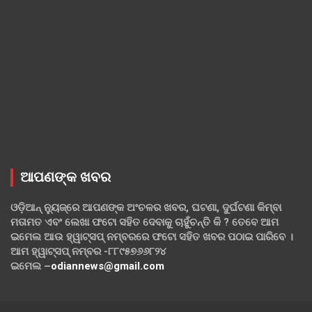
ଆପଣଙ୍କ ଖବର
ଓଡ଼ିଆନ୍ ନ୍ୟୁଜ୍‌ରେ ଆପଣଙ୍କ ଅଂଚଳର ଖବର, ଘଟଣା, ଦୁର୍ଘଟଣା କିମ୍ବା
ମତାମତ ଏବଂ ଲେଖା ଫଟୋ ସହିତ ଦେବାକୁ ଚାହୁଁଚନ୍ତି କି ? ତେବେ ଆମ
ଇମେଲ ଆଉ ହ୍ୱାଟ୍‌ସପ୍ ନମ୍ବରରେ ଫଟୋ ସହିତ ଖବର ପଠାଇ ପାରିବେ ।
ଆମ ହ୍ୱାଟ୍‌ସପ୍ ନମ୍ବର -୮୮୯୫୭୬୬୮୨୪
ଇମେଲ –
odiannews@gmail.com