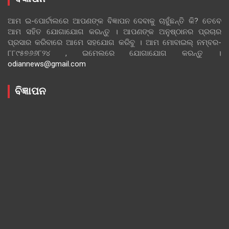
ଆମ ଇ-ପୋର୍ଟାଲରେ ଆପଣଙ୍କ ବିଜ୍ଞାପନ ଦେବାକୁ ଚାହୁଁଛନ୍ତି କି? ତେବେ
ଆମ ସହିତ ଯୋଗାଯୋଗ କରନ୍ତୁ । ଆପଣଙ୍କ ଅନୁଷ୍ଠାନର ପ୍ରଚାର
ପ୍ରସାର କରିବାରେ ଆମେ ସହଯୋଗ କରିବୁ । ଆମ ମୋବାଇଲ୍ ନମ୍ବର-
୮୮୯୫୭୬୬୮୨୪ , ଇମେଲରେ ଯୋଗାଯୋଗ କରନ୍ତୁ ।
odiannews@gmail.com
ବିଜ୍ଞାପନ