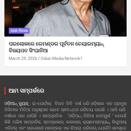
ଦେଶ-ବିଦେଶ
ପରଲୋକରେ ରେମଣ୍ଡର ପୂର୍ବତନ ଚେୟାରମ୍ୟାନ୍
ବିଜୟପତ ସିଂଘାନିଆ
March 29, 2026
Odian Media Network1
ଆମ ସମ୍ପର୍କରେ
ଓଡ଼ିଆନ୍‍ ନ୍ୟୁଜ୍‍
: ଇ-ପୋର୍ଟାଲ୍ ବିଗତ ତିନି ବର୍ଷ ଧରି ଓଡ଼ିଶାର ଏକ ପ୍ରମୁଖ
ଡିଜିଟାଲ ମିଡିଆ ଅନୁଷ୍ଠାନ ଭାବେ ସ୍ଵତନ୍ତ୍ର ପରିଚୟ ପାଇଛି । ଆଜି ଚାରି
ବର୍ଷରେ ପାଦ ଥାପିଛି । ସାମ୍ପ୍ରତିକ ‘ଓଡ଼ିଆନ୍‍ ମିଡିଆ ନେଟୱର୍କ ’ ହେଉଛି
କିଛି ଅଭିଜ୍ଞ ସାମ୍ବାଦିକ, ସ୍ତମ୍ଭକାର, କଳାକାର, କ୍ୟାମେରାମ୍ୟାନ୍, ଭିଜୁଆଲ୍
ଏଡିଟର୍ ଏବଂ ସହଯୋଗୀ ମାନଙ୍କର ଏକ ନିଆରା ପରିବାର, ଯେଉଁଠି ସମସ୍ତେ