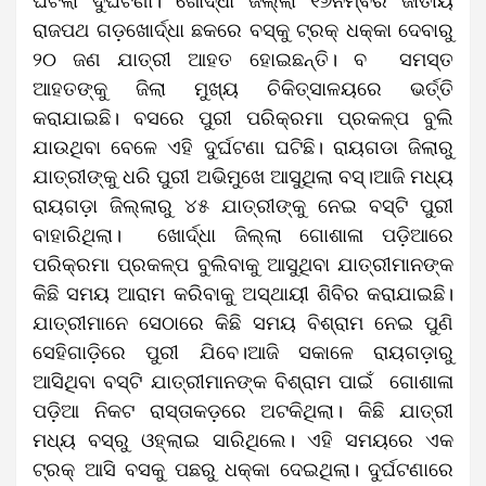
ଘଟିଲା ଦୁର୍ଘଟଣା। ଖୋର୍ଦ୍ଧା ଜିଲ୍ଲା ୧୬ନମ୍ବର ଜାତୀୟ
ରାଜପଥ ଗଡ଼ଖୋର୍ଦ୍ଧା ଛକରେ ବସ୍‌କୁ ଟ୍ରକ୍‌ ଧକ୍କା ଦେବାରୁ
୨୦ ଜଣ ଯାତ୍ରୀ ଆହତ ହୋଇଛନ୍ତି। ବ ସମସ୍ତ
ଆହତଙ୍କୁ ଜିଲା ମୁଖ୍ୟ ଚିକିତ୍ସାଳୟରେ ଭର୍ତ୍ତି
କରାଯାଇଛି। ବସରେ ପୁରୀ ପରିକ୍ରମା ପ୍ରକଳ୍ପ ବୁଲି
ଯାଉଥିବା ବେଳେ ଏହି ଦୁର୍ଘଟଣା ଘଟିଛି। ରାୟଗଡା ଜିଲାରୁ
ଯାତ୍ରୀଙ୍କୁ ଧରି ପୁରୀ ଅଭିମୁଖେ ଆସୁଥିଲା ବସ୍‍।ଆଜି ମଧ୍ୟ
ରାୟଗଡ଼ା ଜିଲ୍ଲାରୁ ୪୫ ଯାତ୍ରୀଙ୍କୁ ନେଇ ବସ୍‌ଟି ପୁରୀ
ବାହାରିଥିଲା। ଖୋର୍ଦ୍ଧା ଜିଲ୍ଲା ଗୋଶାଳା ପଡ଼ିଆରେ
ପରିକ୍ରମା ପ୍ରକଳ୍ପ ବୁଲିବାକୁ ଆସୁଥିବା ଯାତ୍ରୀମାନଙ୍କ
କିଛି ସମୟ ଆରାମ କରିବାକୁ ଅସ୍ଥାୟୀ ଶିବିର କରାଯାଇଛି।
ଯାତ୍ରୀମାନେ ସେଠାରେ କିଛି ସମୟ ବିଶ୍ରାମ ନେଇ ପୁଣି
ସେହିଗାଡ଼ିରେ ପୁରୀ ଯିବେ।ଆଜି ସକାଳେ ରାୟଗଡ଼ାରୁ
ଆସିଥିବା ବସ୍‌ଟି ଯାତ୍ରୀମାନଙ୍କ ବିଶ୍ରାମ ପାଇଁ ଗୋଶାଳା
ପଡ଼ିଆ ନିକଟ ରାସ୍ତାକଡ଼ରେ ଅଟକିଥିଲା। କିଛି ଯାତ୍ରୀ
ମଧ୍ୟ ବସ୍‌ରୁ ଓହ୍ଲାଇ ସାରିଥିଲେ। ଏହି ସମୟରେ ଏକ
ଟ୍ରକ୍ ଆସି ବସକୁ ପଛରୁ ଧକ୍କା ଦେଇଥିଲା। ଦୁର୍ଘଟଣାରେ