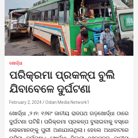
ଖୋର୍ଦ୍ଧା
ପରିକ୍ରମା ପ୍ରକଳ୍ପ ବୁଲି
ଯିବାବେଳେ ଦୁର୍ଘଟଣା
February 2, 2024
Odian Media Network1
ଖୋର୍ଦ୍ଧା ,୨।୨: ୧୬ନଂ ଜାତୀୟ ରାଜପଥ ଗଡ଼ଖୋର୍ଦ୍ଧା ଠାରେ
ଦୁର୍ଘଟଣା ଘଟିଛି। ପରିକ୍ରମା ପ୍ରକଳ୍ପ ବୁଲାଇବାକୁ ବସ୍‌ରେ
ଲୋକମାନଙ୍କୁ ପୁରୀ ଅଣାଯାଉଥିଲା। ହେଲେ ଅଧାବାଟରେ