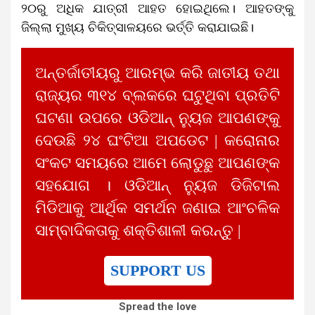
୨୦ରୁ ଅଧିକ ଯାତ୍ରୀ ଆହତ ହୋଇଥିଲେ। ଆହତଙ୍କୁ
ଜିଲ୍ଲା ମୁଖ୍ୟ ଚିକିତ୍ସାଳୟରେ ଭର୍ତ୍ତି କରାଯାଇଛି।
ଅନ୍ତର୍ଜାତୀୟରୁ ଆରମ୍ଭ କରି ଜାତୀୟ ତଥା
ରାଜ୍ୟର ୩୧୪ ବ୍ଲକରେ ଘଟୁଥିବା ପ୍ରତିଟି
ଘଟଣା ଉପରେ ଓଡିଆନ୍ ନ୍ୟୁଜ ଆପଣଙ୍କୁ
ଦେଉଛି ୨୪ ଘଂଟିଆ ଅପଡେଟ | କରୋନାର
ସଂକଟ ସମୟରେ ଆମେ ଲୋଡୁଛୁ ଆପଣଙ୍କ
ସହଯୋଗ । ଓଡିଆନ୍ ନ୍ୟୁଜ ଡିଜିଟାଲ
ମିଡିଆକୁ ଆର୍ଥିକ ସମର୍ଥନ ଜଣାଇ ଆଂଚଳିକ
ସାମ୍ବାଦିକତାକୁ ଶକ୍ତିଶାଳୀ କରନ୍ତୁ |
SUPPORT US
Spread the love