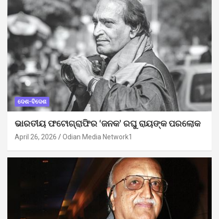
ଦେଶ-ବିଦେଶ
ଭାରତୀୟ ଫଟୋଗ୍ରାଫିର ‘ଜନକ’ ରଘୁ ରାୟଙ୍କ ପରଲୋକ
April 26, 2026
Odian Media Network1