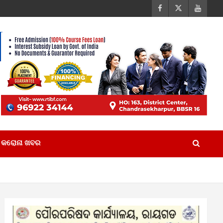
କରୋନା ଖବର