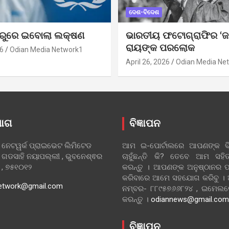
ଦେଶ-ବିଦେଶ
ୁରୁରେ ଇବୋଲା ଲକ୍ଷଣ
ଭାରତୀୟ ଫଟୋଗ୍ରାଫିର ‘ଜ
ରାୟଙ୍କ ପରଲୋକ
6
Odian Media Network1
April 26, 2026
Odian Media Ne
ୋଗ
ବିଜ୍ଞାପନ
 ନେଟୱର୍କ ପ୍ରାଇଭେଟ ଲିମିଟେଡ
ଆମ ଇ-ପୋର୍ଟାଲରେ ଆପଣଙ୍କ ବିଜ
 ଗଡସାହି ନୟାପଲ୍ଲୀ , ଭୁବନେଶ୍ଵର
ଚାହୁଁଛନ୍ତି କି? ତେବେ ଆମ ସ
ା , ୭୫୧୦୧୨
କରନ୍ତୁ । ଆପଣଙ୍କ ଅନୁଷ୍ଠାନର ପ
କରିବାରେ ଆମେ ସହଯୋଗ କରିବୁ ।
etwork@gmail.com
ନମ୍ବର- ୮୮୯୫୭୬୬୮୨୪ , ଇମେ
କରନ୍ତୁ ।
odiannews@gmail.com
ବିଜ୍ଞାପନ