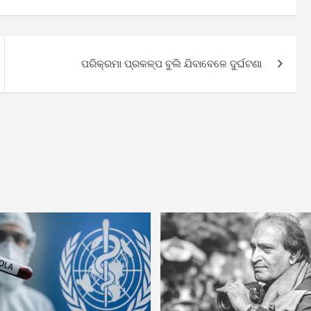
ପରିକ୍ରମା ପ୍ରକଳ୍ପ ବୁଲି ଯିବାବେଳେ ଦୁର୍ଘଟଣା