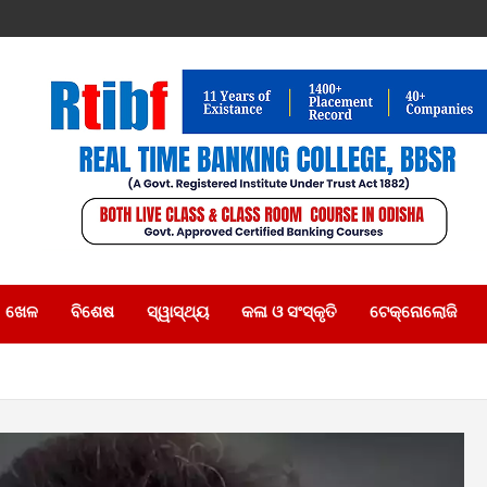
ଖେଳ
ବିଶେଷ
ସ୍ୱାସ୍ଥ୍ୟ
କଳା ଓ ସଂସ୍କୃତି
ଟେକ୍ନୋଲୋଜି