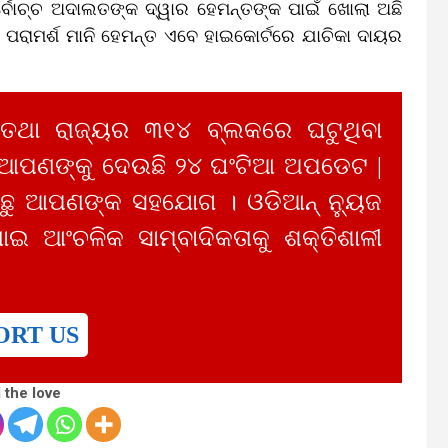
ସର୍ବୋଚ୍ଚ ଅଦାଲତଙ୍କ ଦ୍ୱାର ହେମନ୍ତଙ୍କ ପାଇଁ ଖୋଲା ଅଛି
୍କ ପରାମର୍ଶ ମାନି ହେମନ୍ତ ଏବେ ହାଇକୋର୍ଟରେ ଯାଚିକା ଦାୟର
 ତଥା ରାଜ୍ୟର ୩୧୪ ବ୍ଲକରେ ଘଟୁଥିବା
 ଆପଣଙ୍କୁ ଦେଉଛି ୨୪ ଘଂଟିଆ ଅପଡେଟ |
ୁ ଆପଣଙ୍କ ସହଯୋଗ । ଓଡିଆନ୍ ନ୍ୟୁଜ
ାଇ ଆଂଚଳିକ ସାମ୍ବାଦିକତାକୁ ଶକ୍ତିଶାଳୀ
ORT US
 the love