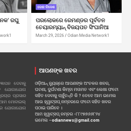
ଦେଶ-ବିଦେଶ
ନକ’ ରଘୁ
ପରଲୋକରେ ରେମଣ୍ଡର ପୂର୍ବତନ
ଚେୟାରମ୍ୟାନ୍ ବିଜୟପତ ସିଂଘାନିଆ
twork1
March 29, 2026
Odian Media Network1
ଆପଣଙ୍କ ଖବର
୍ଞାପନ ଦେବାକୁ
ଓଡ଼ିଆନ୍ ନ୍ୟୁଜ୍‌ରେ ଆପଣଙ୍କ ଅଂଚଳର ଖବର,
ହିତ ଯୋଗାଯୋଗ
ଘଟଣା, ଦୁର୍ଘଟଣା କିମ୍ବା ମତାମତ ଏବଂ ଲେଖା ଫଟୋ
୍ରଚାର ପ୍ରସାର
ସହିତ ଦେବାକୁ ଚାହୁଁଚନ୍ତି କି ? ତେବେ ଆମ ଇମେଲ
 ଆମ ମୋବାଇଲ୍
ଆଉ ହ୍ୱାଟ୍‌ସପ୍ ନମ୍ବରରେ ଫଟୋ ସହିତ ଖବର
ଲରେ ଯୋଗାଯୋଗ
ପଠାଇ ପାରିବେ ।
ଆମ ହ୍ୱାଟ୍‌ସପ୍ ନମ୍ବର -୮୮୯୫୭୬୬୮୨୪
ଇମେଲ –
odiannews@gmail.com