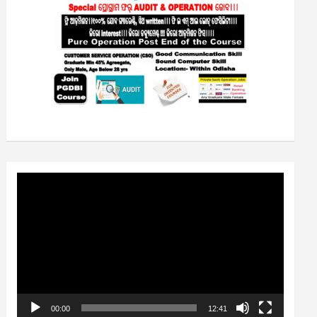
Video
Player
00:00
12:41