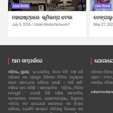
ଦେଶ-ବିଦେଶ
ଦେଶ-ବିଦେଶ
ମହାରାଷ୍ଟ୍ରରେ ଭୂମିକମ୍ପ ଝଟକା
ବେଙ୍ଗାଲ
July 9, 2026
Odian Media Network1
May 27, 202
ଆମ ସମ୍ପର୍କରେ
ଯୋଗାଯ
ଓଡ଼ିଆନ୍‍ ନ୍ୟୁଜ୍‍
: ଇ-ପୋର୍ଟାଲ୍ ବିଗତ ତିନି ବର୍ଷ ଧରି
ଓଡିଆନ ମିଡିଆ
ଓଡ଼ିଶାର ଏକ ପ୍ରମୁଖ ଡିଜିଟାଲ ମିଡିଆ ଅନୁଷ୍ଠାନ
ପ୍ଲଟ – ୧୨୦୯,
ଭାବେ ସ୍ଵତନ୍ତ୍ର ପରିଚୟ ପାଇଛି । ଆଜି ଚାରି
ଖୋର୍ଦ୍ଧା, ଓଡିଶ
ବର୍ଷରେ ପାଦ ଥାପିଛି । ସାମ୍ପ୍ରତିକ ‘ଓଡ଼ିଆନ୍‍ ମିଡିଆ
odianmedian
ନେଟୱର୍କ ’ ହେଉଛି କିଛି ଅଭିଜ୍ଞ ସାମ୍ବାଦିକ,
ସ୍ତମ୍ଭକାର, କଳାକାର, କ୍ୟାମେରାମ୍ୟାନ୍, ଭିଜୁଆଲ୍
ଏଡିଟର୍ ଏବଂ ସହଯୋଗୀ ମାନଙ୍କର ଏକ ନିଆରା
ପରିବାର, ଯେଉଁଠି ସମସ୍ତେ ମିଡିଆକୁ ବିକାଶର ଏକ