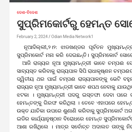
ଦେଶ-ବିଦେଶ
ସୁପ୍ରିମକୋର୍ଟରୁ ହେମନ୍ତ ସ
February 2, 2024
Odian Media Network1
ନୂଆଦିଲ୍ଲୀ,୨।୨: ଝାଡଖଣ୍ଡର ପୂର୍ବତନ ମୁଖ୍ୟମନ୍
ସୁପ୍ରିମକୋର୍ଟ ମନା କରି ଦେଇଛନ୍ତି। ସୁପ୍ରିମକୋର୍ଟ ସୋରେ
ଆଜି ରାଜ୍ୟର ନୂଆ ମୁଖ୍ୟମନ୍ତ୍ରୀ ଭାବେ ଚମ୍ପଈ 
ସାବ୍ୟସ୍ତ କରିବାକୁ ରାଜ୍ୟପାଳ ସିପି ରାଧାକୃଷ୍ଣନ ଚମ୍ପ
ଦ୍ୱିତୀୟ ଥର ପାଇଁ ଚମ୍ପଈ ରାଜ୍ୟପାଳଙ୍କୁ ଭେଟି ବ
ରାଜ୍ୟର ନୂଆ ମୁଖ୍ୟମନ୍ତ୍ରୀ ଭାବେ ଶପଥ ନେବାକୁ ଯାଉଥ
ଝଟକା । ମୁଖ୍ୟମନ୍ତ୍ରୀ ପଦରୁ ଇସ୍ତଫା ଦେବା ପରେ ଗତ
ହେମନ୍ତଙ୍କୁ ଗିରଫ କରିଥିଲା । ତେବେ ଏହାପରେ ହେମନ୍
ଉକ୍ତ ଯାଚିକା ଉପରେ ଶୁଣାଣି କରିବାକୁ ସୁପ୍ରିମକୋର୍ଟ ଅଗ୍
ଇଡିର କାର୍ଯ୍ୟାନୁଷ୍ଠାନ ବିରୋଧରେ ହେମନ୍ତ ସୁପ୍ରିମକୋ
ଆଶା ରଖିଥିଲେ । ମାତ୍ର ସର୍ବୋଚ୍ଚ ଅଦାଲତ ତାଙ୍କୁ ନିର