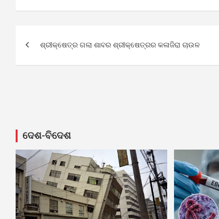
Post
ଶ୍ରୀକ୍ଷେତ୍ର ଗଲା ଶାବର ଶ୍ରୀକ୍ଷେତ୍ରର କଳାଜିରା ଚାଉଳ
navigation
ଦେଶ-ବିଦେଶ