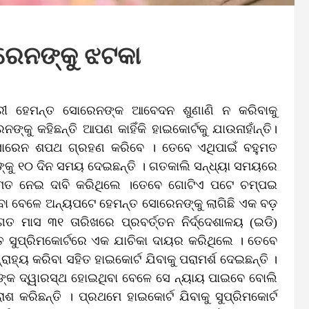
ୋରେନଙ୍କୁ ଝଟକା
ତ୍ରୀ ହେମନ୍ତ ସୋରେନଙ୍କ ଆବେଦନ ଶୁଣାଣି ନ କରିବାକୁ
ନଙ୍କୁ କହିଛନ୍ତି ଆପଣ କାହିଁକି ହାଇକୋର୍ଟକୁ ଯାଉନାହାଁନ୍ତି।
ସୋରେନ ଶପଥ ଗ୍ରହଣ କରିବେ । ତେବେ ଏଥିପାଇଁ ବହୁମତ
ଈଙ୍କୁ ୧୦ ଦିନ ସମୟ ଦେଇଛନ୍ତି । ଗତକାଲି ସନ୍ଧ୍ୟା ସମୟରେ
ହୁମତ ନେଇ ଦାବି କରିଥିଲେ ।ତେବେ ଗୋଟିଏ ପଟେ ଚମ୍ପଇ
ିବା ବେଳେ ଅନ୍ୟପଟେ ହେମନ୍ତ ସୋରେନଙ୍କୁ ଲାଗିଛି ଏକ ବଡ଼
 ମାସ ୩୧ ତାରିଖରେ ପ୍ରବର୍ତ୍ତନ ନିର୍ଦ୍ଦେଶାଳୟ (ଇଡି)
ତ ସୁପ୍ରିମକୋର୍ଟରେ ଏକ ଯାଚିକା ଦାୟର କରିଥିଲେ । ତେବେ
ରାହ୍ୟ କରିବା ସହିତ ହାଇକୋର୍ଟ ଯିବାକୁ ପରାମର୍ଶ ଦେଇଛନ୍ତି ।
ର୍ଟଙ୍କ ଦ୍ୱାରସ୍ଥ ହୋଇଥିବା ବେଳେ ସେ ନ୍ୟାୟ ପାଇବେ ବୋଲି
ାଶ କରିଛନ୍ତି । ପ୍ରଥମେ ହାଇକୋର୍ଟ ଯିବାକୁ ସୁପ୍ରିମକୋର୍ଟ