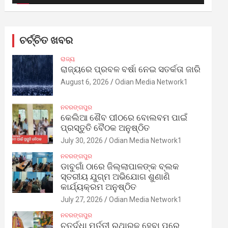
ଚର୍ଚ୍ଚିତ ଖବର
ରାଜ୍ୟ
ରାଜ୍ୟରେ ପ୍ରବଳ ବର୍ଷା ନେଇ ସତର୍କତା ଜାରି
August 6, 2026
Odian Media Network1
ନବରଙ୍ଗପୁର
କେଲିଆ ଶୈବ ପୀଠରେ ବୋଲବମ ପାଇଁ
ପ୍ରସ୍ତୁତି ବୈଠକ ଅନୁଷ୍ଠିତ
July 30, 2026
Odian Media Network1
ନବରଙ୍ଗପୁର
ଡାବୁଗାଁ ଠାରେ ଜିଲ୍ଲାପାଳଙ୍କ ବ୍ଲକ
ସ୍ତରୀୟ ଯୁଗ୍ମ ଅଭିଯୋଗ ଶୁଣାଣି
କାର୍ଯ୍ୟକ୍ରମ ଅନୁଷ୍ଠିତ
July 27, 2026
Odian Media Network1
ନବରଙ୍ଗପୁର
ଚତୁର୍ଦ୍ଧା ମୂର୍ତ୍ତୀ ରଥାରୂଢ଼ ହେବା ପରେ