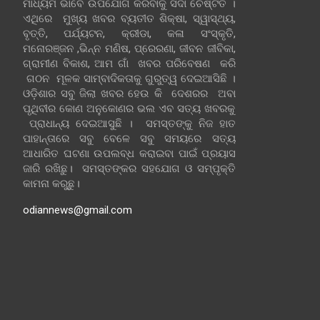
ମାଧ୍ୟମ ଭାବେ ଉପଯୋଗ କରିବାକୁ ସଦା ଚେଷ୍ଟିତ ।
ଏଥିରେ ମୁଖ୍ୟ ଖବର ବ୍ୟତୀତ ଶିକ୍ଷା, ସ୍ୱାସ୍ଥ୍ୟ,
ବୃତ୍ତି, ପର୍ଯ୍ୟଟନ, କ୍ରୀଡା, କଳା ସଂସ୍କୃତି,
ମନୋରଞ୍ଜନ ,ଭିନ୍ନ ମଣିଷ, ପ୍ରେରଣା, ଜୀବନ ଜୀବିକା,
ଗ୍ରାମୀଣ ବିକାଶ, ଆମ ଗାଁ ଖବର ପରିବେଷଣ କରି
ଗଠନ ମୂଳକ ସାମ୍ବାଦିକତାକୁ ଗୁରୁତ୍ୱ ଦେଇଆସିଛି ।
ଓଡ଼ିଶାର ସବୁ ଜିଲା ଖବର ହେଉ କି ଦେଶରର ଅବା
ପୃଥିବୀର କୋଣ ଅନୁକୋଣର ଭଲ ଏବ ସତ୍ୟ ଖବରକୁ
ପ୍ରାଧାନ୍ୟ ଦେଇଆସୁଛି । ସମସ୍ତଙ୍କୁ ନିଜ ହାତ
ପାହାନ୍ତାରେ ସବୁ ବେଳେ ସବୁ ସମୟରେ ସତ୍ୟ
ଆଧାରିତ ଘଟଣା ଉପଲବ୍ଧ କରାଇବା ପାଇଁ ପ୍ରୟାସ
ଜାରି ରଖିଛୁ। ସମସ୍ତଙ୍କର ସହଯୋଗ ଓ ସମ୍ପୃକ୍ତି
କାମନା କରୁଛୁ।
odiannews@gmail.com