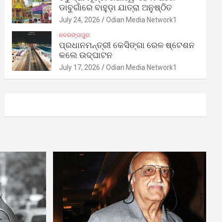
ଡାବୁଗାଁରେ ବାହୁଡ଼ା ଯାତ୍ରା ଅନୁଷ୍ଠିତ
July 24, 2026
Odian Media Network1
ନବରଙ୍ଗପୁର
ପ୍ରଧାନମନ୍ତ୍ରୀ କେସିଙ୍ଗା ରେଳ ଷ୍ଟେଶନ
କଲେ ଉଦ୍‌ଘାଟନ
July 17, 2026
Odian Media Network1