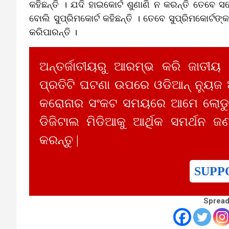
କହିଛନ୍ତି । ଯଦି ହାଇକୋର୍ଟ ଶୁଣାଣି ନ କରନ୍ତି ତେବେ 
ବୋଲି ସୁପ୍ରିମକୋର୍ଟ କହିଛନ୍ତି । ତେବେ ସୁପ୍ରିମକୋର୍ଟଙ
କରିପାରନ୍ତି ।
ଅନ୍ତର୍ଜାତୀୟରୁ ଆରମ୍ଭ କରି ଜାତୀୟ
ପ୍ରତିଟି ଘଟଣା ଉପରେ ଓଡିଆନ୍ ନ୍ୟୁଜ
କରୋନାର ସଂକଟ ସମୟରେ ଆମେ ଲୋଡୁଛ
ଡିଜିଟାଲ ମିଡିଆକୁ ଆର୍ଥିକ ସମର୍ଥନ ଜଣ
କରନ୍ତୁ |
SUPP
Spread