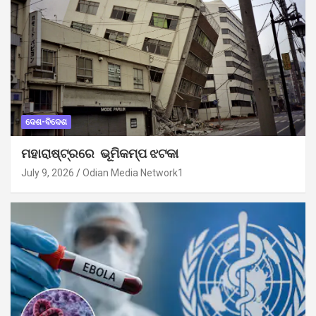
ଦେଶ-ବିଦେଶ
ମହାରାଷ୍ଟ୍ରରେ ଭୂମିକମ୍ପ ଝଟକା
July 9, 2026
Odian Media Network1