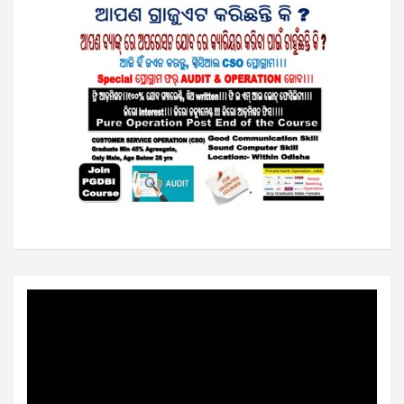
Video
Player