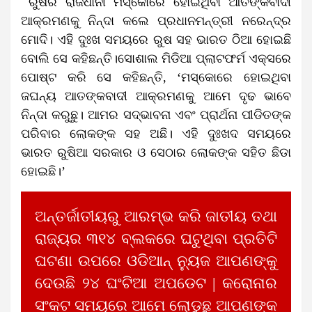
ରୁଷର ରାଜଧାନୀ ମସ୍କୋରେ ହୋଇଥିବା ଆତଙ୍କବାଦୀ
ଆକ୍ରମଣକୁ ନିନ୍ଦା କଲେ ପ୍ରଧାନମନ୍ତ୍ରୀ ନରେନ୍ଦ୍ର
ମୋଦି। ଏହି ଦୁଃଖ ସମୟରେ ରୁଷ ସହ ଭାରତ ଠିଆ ହୋଇଛି
ବୋଲି ସେ କହିଛନ୍ତି।ସୋଶାଲ ମିଡିଆ ପ୍ଲାଟଫର୍ମ ଏକ୍ସରେ
ପୋଷ୍ଟ କରି ସେ କହିଛନ୍ତି, ‘ମସ୍କୋରେ ହୋଇଥିବା
ଜଘନ୍ୟ ଆତଙ୍କବାଦୀ ଆକ୍ରମଣକୁ ଆମେ ଦୃଢ ଭାବେ
ନିନ୍ଦା କରୁଛୁ। ଆମର ସଦ୍‌ଭାବନା ଏବଂ ପ୍ରାର୍ଥନା ପୀଡିତଙ୍କ
ପରିବାର ଲୋକଙ୍କ ସହ ଅଛି। ଏହି ଦୁଃଖଦ ସମୟରେ
ଭାରତ ରୁଷିଆ ସରକାର ଓ ସେଠାର ଲୋକଙ୍କ ସହିତ ଛିଡା
ହୋଇଛି।’
ଅନ୍ତର୍ଜାତୀୟରୁ ଆରମ୍ଭ କରି ଜାତୀୟ ତଥା
ରାଜ୍ୟର ୩୧୪ ବ୍ଲକରେ ଘଟୁଥିବା ପ୍ରତିଟି
ଘଟଣା ଉପରେ ଓଡିଆନ୍ ନ୍ୟୁଜ ଆପଣଙ୍କୁ
ଦେଉଛି ୨୪ ଘଂଟିଆ ଅପଡେଟ | କରୋନାର
ସଂକଟ ସମୟରେ ଆମେ ଲୋଡୁଛୁ ଆପଣଙ୍କ