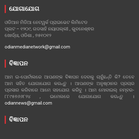
ଯୋଗାଯୋଗ
ଓଡିଆନ ମିଡିଆ ନେଟୱର୍କ ପ୍ରାଇଭେଟ ଲିମିଟେଡ
ପ୍ଲଟ – ୧୨୦୯, ଗଡସାହି ନୟାପଲ୍ଲୀ , ଭୁବନେଶ୍ଵର
ଖୋର୍ଦ୍ଧା, ଓଡିଶା , ୭୫୧୦୧୨
odianmedianetwork@gmail.com
ବିଜ୍ଞାପନ
ଆମ ଇ-ପୋର୍ଟାଲରେ ଆପଣଙ୍କ ବିଜ୍ଞାପନ ଦେବାକୁ ଚାହୁଁଛନ୍ତି କି? ତେବେ
ଆମ ସହିତ ଯୋଗାଯୋଗ କରନ୍ତୁ । ଆପଣଙ୍କ ଅନୁଷ୍ଠାନର ପ୍ରଚାର
ପ୍ରସାର କରିବାରେ ଆମେ ସହଯୋଗ କରିବୁ । ଆମ ମୋବାଇଲ୍ ନମ୍ବର-
୮୮୯୫୭୬୬୮୨୪ , ଇମେଲରେ ଯୋଗାଯୋଗ କରନ୍ତୁ ।
odiannews@gmail.com
ବିଜ୍ଞାପନ