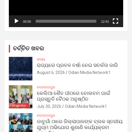
00:00
12:41
ଚର୍ଚ୍ଚିତ ଖବର
ରାଜ୍ୟ
ରାଜ୍ୟରେ ପ୍ରବଳ ବର୍ଷା ନେଇ ସତର୍କତା ଜାରି
August 6, 2026
Odian Media Network1
ନବରଙ୍ଗପୁର
କେଲିଆ ଶୈବ ପୀଠରେ ବୋଲବମ ପାଇଁ
ପ୍ରସ୍ତୁତି ବୈଠକ ଅନୁଷ୍ଠିତ
July 30, 2026
Odian Media Network1
ନବରଙ୍ଗପୁର
ଡାବୁଗାଁ ଠାରେ ଜିଲ୍ଲାପାଳଙ୍କ ବ୍ଲକ ସ୍ତରୀୟ
ଯୁଗ୍ମ ଅଭିଯୋଗ ଶୁଣାଣି କାର୍ଯ୍ୟକ୍ରମ