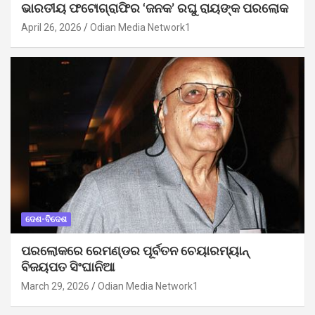
ଭାରତୀୟ ଫଟୋଗ୍ରାଫିର ‘ଜନକ’ ରଘୁ ରାୟଙ୍କ ପରଲୋକ
April 26, 2026
Odian Media Network1
ଦେଶ-ବିଦେଶ
ପରଲୋକରେ ରେମଣ୍ଡର ପୂର୍ବତନ ଚେୟାରମ୍ୟାନ୍
ବିଜୟପତ ସିଂଘାନିଆ
March 29, 2026
Odian Media Network1