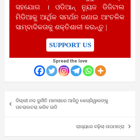
ସହଯୋଗ । ଓଡିଆନ୍ ନ୍ୟୁଜ ଡିଜିଟାଲ
ମିଡିଆକୁ ଆର୍ଥିକ ସମର୍ଥନ ଜଣାଇ ଆଂଚଳିକ
ସାମ୍ବାଦିକତାକୁ ଶକ୍ତିଶାଳୀ କରନ୍ତୁ |
SUPPORT US
Spread the love
Post
ଦିଲ୍ଲୀ ମଦ ଦୁର୍ନୀତି ମାମଲାରେ ଆଜିଠୁ କେଜ୍ରିୱାଲଙ୍କୁ
navigation
ପଚରାଉଚରା କରିବ ଇଡି
ରାଜ୍ୟରେ ବଢ଼ିଲା ତାପମାତ୍ରା