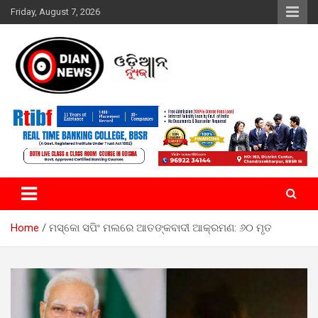
Skip
Friday, August 7, 2026
to
content
ସାରା ଦୁନିଆର ଖବର ଆପଣଙ୍କ ହାତମୁଠାରେ…
ଓଡିଆନ୍ ନ୍ୟୁଜ
Home
ମସ୍କୋ ସପିଂ ମଲରେ ଆତଙ୍କବାଦୀ ଆକ୍ରମଣ: ୬୦ ମୃତ