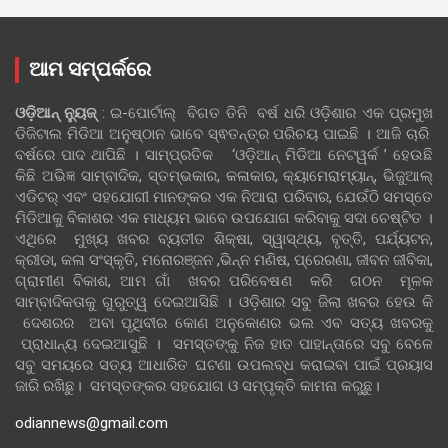
ଆମ ସମ୍ପର୍କରେ
ଓଡ଼ିଆନ୍‍ ନ୍ୟୁଜ୍‍
: ଇ-ପୋର୍ଟାଲ୍ ବିଗତ ତିନି ବର୍ଷ ଧରି ଓଡ଼ିଶାର ଏକ ପ୍ରମୁଖ
ଡିଜିଟାଲ ମିଡିଆ ଅନୁଷ୍ଠାନ ଭାବେ ସ୍ଵତନ୍ତ୍ର ପରିଚୟ ପାଇଛି । ଆଜି ଚାରି
ବର୍ଷରେ ପାଦ ଥାପିଛି । ସାମ୍ପ୍ରତିକ ‘ଓଡ଼ିଆନ୍‍ ମିଡିଆ ନେଟୱର୍କ ’ ହେଉଛି
କିଛି ଅଭିଜ୍ଞ ସାମ୍ବାଦିକ, ସ୍ତମ୍ଭକାର, କଳାକାର, କ୍ୟାମେରାମ୍ୟାନ୍, ଭିଜୁଆଲ୍
ଏଡିଟର୍ ଏବଂ ସହଯୋଗୀ ମାନଙ୍କର ଏକ ନିଆରା ପରିବାର, ଯେଉଁଠି ସମସ୍ତେ
ମିଡିଆକୁ ବିକାଶର ଏକ ମାଧ୍ୟମ ଭାବେ ଉପଯୋଗ କରିବାକୁ ସଦା ଚେଷ୍ଟିତ ।
ଏଥିରେ ମୁଖ୍ୟ ଖବର ବ୍ୟତୀତ ଶିକ୍ଷା, ସ୍ୱାସ୍ଥ୍ୟ, ବୃତ୍ତି, ପର୍ଯ୍ୟଟନ,
କ୍ରୀଡା, କଳା ସଂସ୍କୃତି, ମନୋରଞ୍ଜନ ,ଭିନ୍ନ ମଣିଷ, ପ୍ରେରଣା, ଜୀବନ ଜୀବିକା,
ଗ୍ରାମୀଣ ବିକାଶ, ଆମ ଗାଁ ଖବର ପରିବେଷଣ କରି ଗଠନ ମୂଳକ
ସାମ୍ବାଦିକତାକୁ ଗୁରୁତ୍ୱ ଦେଇଆସିଛି । ଓଡ଼ିଶାର ସବୁ ଜିଲା ଖବର ହେଉ କି
ଦେଶରର ଅବା ପୃଥିବୀର କୋଣ ଅନୁକୋଣର ଭଲ ଏବ ସତ୍ୟ ଖବରକୁ
ପ୍ରାଧାନ୍ୟ ଦେଇଆସୁଛି । ସମସ୍ତଙ୍କୁ ନିଜ ହାତ ପାହାନ୍ତାରେ ସବୁ ବେଳେ
ସବୁ ସମୟରେ ସତ୍ୟ ଆଧାରିତ ଘଟଣା ଉପଲବ୍ଧ କରାଇବା ପାଇଁ ପ୍ରୟାସ
ଜାରି ରଖିଛୁ। ସମସ୍ତଙ୍କର ସହଯୋଗ ଓ ସମ୍ପୃକ୍ତି କାମନା କରୁଛୁ।
odiannews@gmail.com