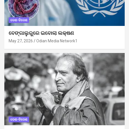
ଦେଶ-ବିଦେଶ
ବେଙ୍ଗାଲୁରୁରେ ଇବୋଲା ଲକ୍ଷଣ
May 27, 2026
Odian Media Network1
ଦେଶ-ବିଦେଶ