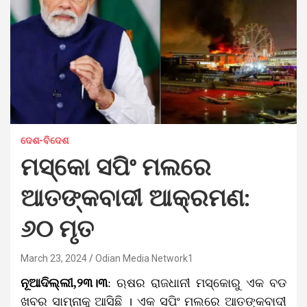
ଦେଶ-ବିଦେଶ
ମସ୍କୋ ସପିଂ ମଲରେ
ଆତଙ୍କବାଦୀ ଆକ୍ରମଣ:
୬୦ ମୃତ
March 23, 2024
Odian Media Network1
ନୂଆଦିଲ୍ଲୀ,୨୩।୩
: ଋଷର ରାଜଧାନୀ ମସ୍କୋରୁ ଏକ ବଡ
ଖବର ସାମ୍ନାକୁ ଆସିଛି । ଏକ ସପିଂ ମଲରେ ଆତଙ୍କବାଦୀ