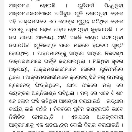
ଆକ୍ରମଣ ହୋଇଛି । ୟୁନିଫର୍ମ ପିନ୍ଧିଥିବା
ଆକ୍ରମଣକାରୀମାନେ ଆଖିବୁଜା ଗୁଳି ଚଳାଇଥିବା ବେଳେ
ଏହି ଆକ୍ରମଣରେ ୬୦ ଜଣଙ୍କ ମୃତ୍ୟୁ ଘଟିଥିବା ବେଳେ
୧୪୦ରୁ ଅଧିକ ଲୋକ ଆହତ ହୋଇଥିବା କୁହାଯାଉଛି । ୫
ଜଣ ଅଜଣା ଆତତାୟୀ ଆସି ଏଭଳି କାଣ୍ଡ ଘଟାଇଥିବା
ଜଣାପଡିଛି ।ଗୁଳିକାଣ୍ଡ ପରେ ମଲରେ ହଇଚଇ ସୃଷ୍ଟି
ହୋଇଥିଲା । ଆହତମାନଙ୍କୁ ସଙ୍ଗେ ସଙ୍ଗେ ନିକଟସ୍ଥ
ଡାକ୍ତରଖାନାରେ ଭର୍ତ୍ତି କରାଯାଇଥିଲା । ମିଳିଥିବା ସୂଚନା
ଅନୁଯାୟୀ, ଆକ୍ରମଣକାରୀମାନେ ସେନାର ୟୁନିଫର୍ମରେ
ଥିଲେ । ଆକ୍ରମଣକାରୀମାନେ କ୍ରୋକସ୍ ସିଟି ହଲ୍ ଉପରକୁ
ଗ୍ରେନେଡ୍ ଫିଙ୍ଗିଥିଲେ, ଯାହା ଫଳରେ ମଲ୍ ରେ
ଭୟଙ୍କର ଅଗ୍ନିକାଣ୍ଡ ଘଟିଥିଲା । ମଲ୍ ରେ ଏବେ ବି ଶହ
ଶହ ଲୋକ ଫସି ରହିଥିବା ଆଶଙ୍କା କରାଯାଉଛି । ଉଦ୍ଧାର
କାର୍ଯ୍ୟ ଜାରି ରହିଛି । ନିକଟରେ ପୁଟିନ ରାଷ୍ଟ୍ରପତି ଭାବେ
ନିର୍ବାଚିତ ହୋଇଛନ୍ତି । ଏହାପରେ ଆତଙ୍କବାଦୀ
ଆକ୍ରମଣକୁ ଏକ ଷଡଯନ୍ତ୍ର ବୋଲି ବିଚାର କରାଯାଉଛି ।