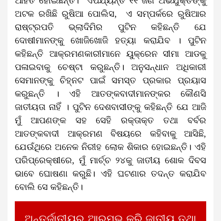
ଆହତ ହୋଇଛନ୍ତି। ଏପର୍ଯ୍ୟନ୍ତ ୧୧ ଜଣ ଅଭିଯୁକ୍ତଙ୍କୁ
ଅଟକ ରଖିଛି ରୁଷିଆ ପୋଲିସ, ଏ ସମ୍ପର୍କରେ ରୁଷିଆର
ରାଷ୍ଟ୍ରପତି ଭ୍ଲାଦିମିର ପୁଟିନ କହିଛନ୍ତି ଯେ
ଦୋଷୀମାନଙ୍କୁ ଖୋଜିଖୋଜି ହତ୍ୟା କରାଯିବ । ପୁଟିନ
କହିଛନ୍ତି ଆକ୍ରମଣକାରୀମାନେ ୟୁକ୍ରେନ ସୀମା ଆଡକୁ
ପଳାଇବାକୁ ଚେଷ୍ଟା କରୁଛନ୍ତି। ଅନୁସନ୍ଧାନ ଅଧିକାରୀ
ସେମାନଙ୍କୁ ଚିହ୍ନଟ ପାଇଁ ସମସ୍ତ ପ୍ରକାର ପ୍ରୟାସ
କରୁଛନ୍ତି । ଏହି ଆତଙ୍କବାଦୀମାନଙ୍କର କୌଣସି
ଜାତୀୟତା ନାହିଁ । ପୁଟିନ ଦେଶବାସୀଙ୍କୁ କହିଛନ୍ତି ଯେ ଆଜି
ମୁଁ ଆପଣଙ୍କ ସହ ସେହି ରକ୍ତାକ୍ତ ତଥା ବର୍ବର
ଆତଙ୍କବାଦୀ ଆକ୍ରମଣ ବିଷୟରେ କହିବାକୁ ଆସିଛି,
ଯେଉଁଥିରେ ଅନେକ ନିରୀହ ଲୋକ ଶିକାର ହୋଇଛନ୍ତି। ଏହି
ପରିପ୍ରେକ୍ଷୀରେ, ମୁଁ ମାର୍ଚ୍ଚ ୨୪କୁ ଜାତୀୟ ଶୋକ ଦିବସ
ଭାବେ ଘୋଷଣା କରୁଛି। ଏହି ଘଟଣାର ତଦନ୍ତ କରାଯିବ
ବୋଲି ସେ କହିଛନ୍ତି।
ଅନ୍ତର୍ଜାତୀୟରୁ ଆରମ୍ଭ କରି ଜାତୀୟ ତଥା