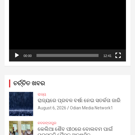
Player
00:00
12:41
ଚର୍ଚ୍ଚିତ ଖବର
ରାଜ୍ୟ
ରାଜ୍ୟରେ ପ୍ରବଳ ବର୍ଷା ନେଇ ସତର୍କତା ଜାରି
August 6, 2026
Odian Media Network1
ନବରଙ୍ଗପୁର
କେଲିଆ ଶୈବ ପୀଠରେ ବୋଲବମ ପାଇଁ