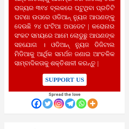
ରାଜ୍ୟର ୩୧୪ ବ୍ଲକରେ ଘଟୁଥିବା ପ୍ରତିଟି
ଘଟଣା ଉପରେ ଓଡିଆନ୍ ନ୍ୟୁଜ ଆପଣଙ୍କୁ
ଦେଉଛି ୨୪ ଘଂଟିଆ ଅପଡେଟ | କରୋନାର
ସଂକଟ ସମୟରେ ଆମେ ଲୋଡୁଛୁ ଆପଣଙ୍କ
ସହଯୋଗ । ଓଡିଆନ୍ ନ୍ୟୁଜ ଡିଜିଟାଲ
ମିଡିଆକୁ ଆର୍ଥିକ ସମର୍ଥନ ଜଣାଇ ଆଂଚଳିକ
ସାମ୍ବାଦିକତାକୁ ଶକ୍ତିଶାଳୀ କରନ୍ତୁ |
SUPPORT US
Spread the love
Post