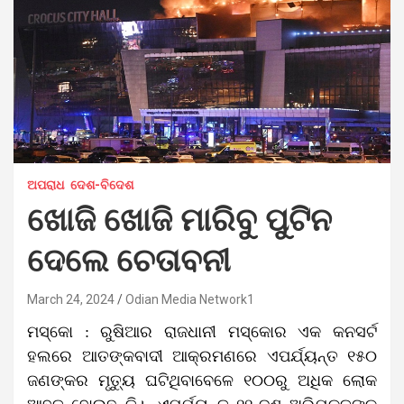
ଅପରାଧ
ଦେଶ-ବିଦେଶ
ଖୋଜି ଖୋଜି ମାରିବୁ ପୁଟିନ
ଦେଲେ ଚେତାବନୀ
March 24, 2024
Odian Media Network1
ମସ୍କୋ : ରୁଷିଆର ରାଜଧାନୀ ମସ୍କୋର ଏକ କନସର୍ଟ
ହଲରେ ଆତଙ୍କବାଦୀ ଆକ୍ରମଣରେ ଏପର୍ଯ୍ୟନ୍ତ ୧୫୦
ଜଣଙ୍କର ମୃତ୍ୟୁ ଘଟିଥିବାବେଳେ ୧୦୦ରୁ ଅଧିକ ଲୋକ