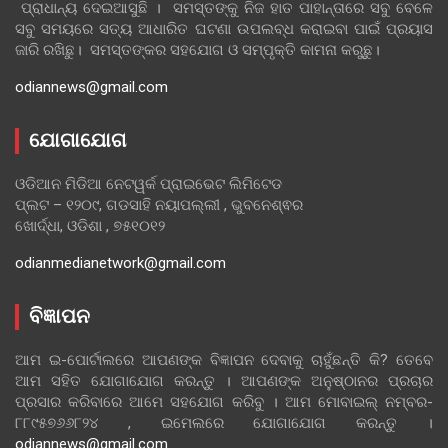
ପ୍ରାଧାନ୍ୟ ଦେଇଆସୁଛି । ସମସ୍ତଙ୍କୁ ନିଜ ହାତ ପାହାନ୍ତାରେ ସବୁ ବେଳେ
ସବୁ ସମୟରେ ସତ୍ୟ ଆଧାରିତ ଘଟଣା ଉପଲବ୍ଧ କରାଇବା ପାଇଁ ପ୍ରୟାସ
ଜାରି ରଖିଛୁ। ସମସ୍ତଙ୍କର ସହଯୋଗ ଓ ସମ୍ପୃକ୍ତି କାମନା କରୁଛୁ।
odiannews@gmail.com
ଯୋଗାଯୋଗ
ଓଡିଆନ ମିଡିଆ ନେଟୱର୍କ ପ୍ରାଇଭେଟ ଲିମିଟେଡ
ପ୍ଲଟ – ୧୨୦୯, ଗଡସାହି ନୟାପଲ୍ଲୀ , ଭୁବନେଶ୍ଵର
ଖୋର୍ଦ୍ଧା, ଓଡିଶା , ୭୫୧୦୧୨
odianmedianetwork@gmail.com
ବିଜ୍ଞାପନ
ଆମ ଇ-ପୋର୍ଟାଲରେ ଆପଣଙ୍କ ବିଜ୍ଞାପନ ଦେବାକୁ ଚାହୁଁଛନ୍ତି କି? ତେବେ
ଆମ ସହିତ ଯୋଗାଯୋଗ କରନ୍ତୁ । ଆପଣଙ୍କ ଅନୁଷ୍ଠାନର ପ୍ରଚାର
ପ୍ରସାର କରିବାରେ ଆମେ ସହଯୋଗ କରିବୁ । ଆମ ମୋବାଇଲ୍ ନମ୍ବର-
୮୮୯୫୭୬୬୮୨୪ , ଇମେଲରେ ଯୋଗାଯୋଗ କରନ୍ତୁ ।
odiannews@gmail.com