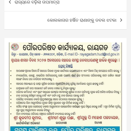
ରାଜ୍ୟରେ ବଢ଼ିଲା ତାପମାତ୍ରା
navigation
କୋଲକାତାର ହର୍ଷିତ ରାଣାଙ୍କୁ ଡବଲ ଝଟକା