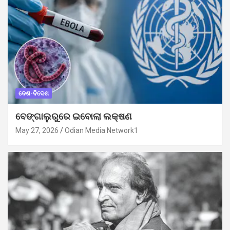
ଦେଶ-ବିଦେଶ
ବେଙ୍ଗାଲୁରୁରେ ଇବୋଲା ଲକ୍ଷଣ
May 27, 2026
Odian Media Network1