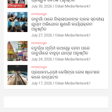
ପ୍ରସ୍ତୁତି ବୈଠକ ଅନୁଷ୍ଠିତ
July 30, 2026
Odian Media Network1
ନବରଙ୍ଗପୁର
ଡାବୁଗାଁ ଠାରେ ଜିଲ୍ଲାପାଳଙ୍କ ବ୍ଲକ ସ୍ତରୀୟ
ଯୁଗ୍ମ ଅଭିଯୋଗ ଶୁଣାଣି କାର୍ଯ୍ୟକ୍ରମ
ଅନୁଷ୍ଠିତ
July 27, 2026
Odian Media Network1
ନବରଙ୍ଗପୁର
ଚତୁର୍ଦ୍ଧା ମୂର୍ତ୍ତୀ ରଥାରୂଢ଼ ହେବା ପରେ
ଡାବୁଗାଁରେ ବାହୁଡ଼ା ଯାତ୍ରା ଅନୁଷ୍ଠିତ
July 24, 2026
Odian Media Network1
ନବରଙ୍ଗପୁର
ପ୍ରଧାନମନ୍ତ୍ରୀ କେସିଙ୍ଗା ରେଳ ଷ୍ଟେଶନ
କଲେ ଉଦ୍‌ଘାଟନ
July 17, 2026
Odian Media Network1