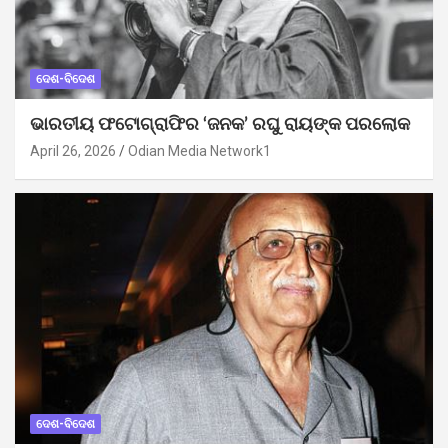
ଦେଶ-ବିଦେଶ
ଭାରତୀୟ ଫଟୋଗ୍ରାଫିର ‘ଜନକ’ ରଘୁ ରାୟଙ୍କ ପରଲୋକ
April 26, 2026
Odian Media Network1
ଦେଶ-ବିଦେଶ