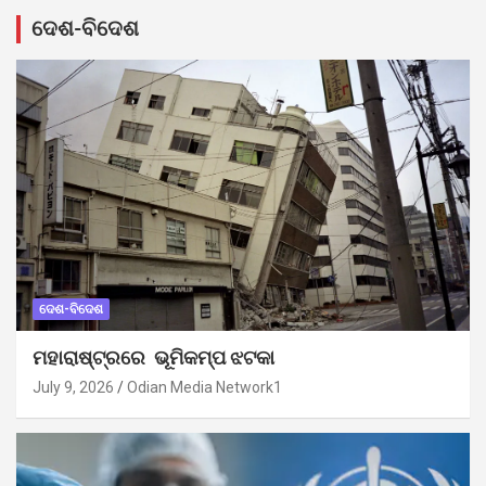
ଦେଶ-ବିଦେଶ
ଦେଶ-ବିଦେଶ
ମହାରାଷ୍ଟ୍ରରେ ଭୂମିକମ୍ପ ଝଟକା
July 9, 2026
Odian Media Network1