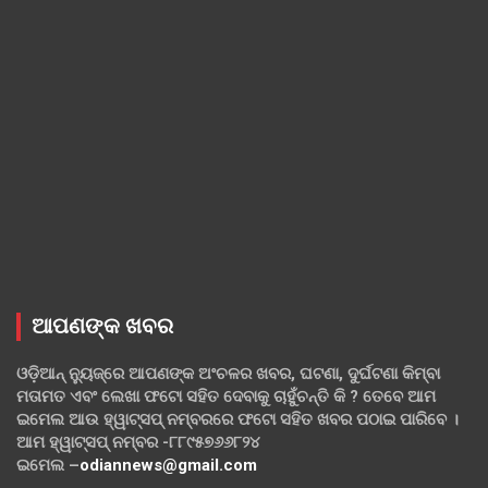
ଆପଣଙ୍କ ଖବର
ଓଡ଼ିଆନ୍ ନ୍ୟୁଜ୍‌ରେ ଆପଣଙ୍କ ଅଂଚଳର ଖବର, ଘଟଣା, ଦୁର୍ଘଟଣା କିମ୍ବା
ମତାମତ ଏବଂ ଲେଖା ଫଟୋ ସହିତ ଦେବାକୁ ଚାହୁଁଚନ୍ତି କି ? ତେବେ ଆମ
ଇମେଲ ଆଉ ହ୍ୱାଟ୍‌ସପ୍ ନମ୍ବରରେ ଫଟୋ ସହିତ ଖବର ପଠାଇ ପାରିବେ ।
ଆମ ହ୍ୱାଟ୍‌ସପ୍ ନମ୍ବର -୮୮୯୫୭୬୬୮୨୪
ଇମେଲ –
odiannews@gmail.com