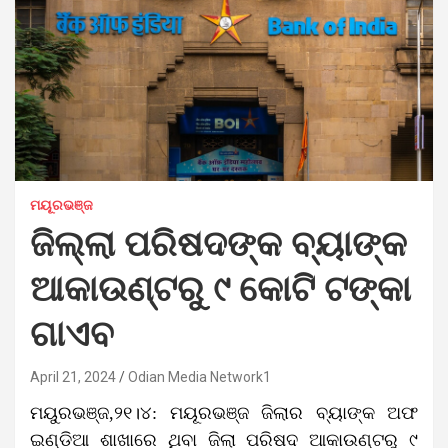
ମୟୂରଭଞ୍ଜ
ଜିଲ୍ଲା ପରିଷଦଙ୍କ ବ୍ୟାଙ୍କ
ଆକାଉଣ୍ଟରୁ ୯ କୋଟି ଟଙ୍କା
ଗାଏବ
April 21, 2024
Odian Media Network1
ମୟୁରଭଞ୍ଜ,୨୧।୪: ମୟୂରଭଞ୍ଜ ଜିଲାର ବ୍ୟାଙ୍କ ଅଫ
ଇଣ୍ଡିଆ ଶାଖାରେ ଥିବା ଜିଲା ପରିଷଦ ଆକାଉଣ୍ଟରୁ ୯