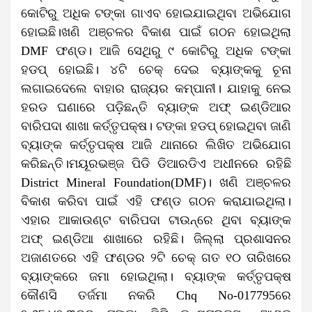
କୋଟିରୁ ଅଧିକ ଟଙ୍କା ଗାଏବ ହୋଇଯାଇଥିବା ଅଭିଯୋଗ
ହୋଇଛି।ଖଣି ଅଞ୍ଚଳର ବିକାଶ ପାଇଁ ଗଠନ ହୋଇଥିଲା
DMF ଫଣ୍ଡ। ଆଜି ସେଥିରୁ ୯ କୋଟିରୁ ଅଧିକ ଟଙ୍କା
ହଡପ୍‌ ହୋଇଛି। ୪ଟି ଚେକ୍‌ ଦେଇ ବ୍ୟାଙ୍କକୁ ଚୂନା
ଲଗାଇଦେଲେ ବାହାର ରାଜ୍ୟର କମ୍ପାନୀ। ଯାହାକୁ ନେଇ
ହରଡ ଘଣାରେ ପଡ଼ିଛନ୍ତି ବ୍ୟାଙ୍କ ଅଫ୍‌ ଇଣ୍ଡିଆର
ବାରିପଦା ଶାଖା କର୍ତ୍ତୃପକ୍ଷ। ଟଙ୍କା ହଡପ୍‌ ହୋଇଥିବା ଜାଣି
ବ୍ୟାଙ୍କ କର୍ତ୍ତୃପକ୍ଷ ଆଜି ଥାନାରେ ଲିଖିତ ଅଭିଯୋଗ
କରିଛନ୍ତି।ମୟୂରଭଞ୍ଜ ପିଡି ଡିଆରଡିଏ ଅଧୀନରେ ରହିଛି
District Mineral Foundation(DMF)। ଖଣି ଅଞ୍ଚଳର
ବିକାଶ କରିବା ପାଇଁ ଏହି ଫଣ୍ଡ ଗଠନ କରାଯାଇଥିଲା।
ଏହାର ଆକାଉଣ୍ଟ ବାରିପଦା ଟାଉନ୍‌ରେ ଥିବା ବ୍ୟାଙ୍କ
ଅଫ୍‌ ଇଣ୍ଡିଆ ଶାଖାରେ ରହିଛି। ଜିଲ୍ଲା ପ୍ରଶାସନର
ଅଜାଣତରେ ଏହି ଫଣ୍ଡର ୨ଟି ଚେକ୍‌ ଗତ ୧୦ ତାରିଖରେ
ବ୍ୟାଙ୍କରେ ଜମା ହୋଇଥିଲା। ବ୍ୟାଙ୍କ କର୍ତ୍ତୃପକ୍ଷ
କୌଣସି ତର୍ଜମା ନକରି Chq No-017795ରେ