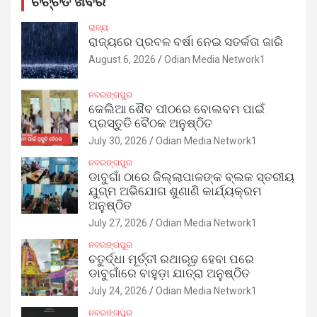
ଚର୍ଚ୍ଚିତ ଖବର
ରାଜ୍ୟ
ରାଜ୍ୟରେ ପ୍ରବଳ ବର୍ଷା ନେଇ ସତର୍କତା ଜାରି
August 6, 2026
Odian Media Network1
ନବରଙ୍ଗପୁର
କେଲିଆ ଶୈବ ପୀଠରେ ବୋଲବମ ପାଇଁ
ପ୍ରସ୍ତୁତି ବୈଠକ ଅନୁଷ୍ଠିତ
July 30, 2026
Odian Media Network1
ନବରଙ୍ଗପୁର
ଡାବୁଗାଁ ଠାରେ ଜିଲ୍ଲାପାଳଙ୍କ ବ୍ଲକ ସ୍ତରୀୟ
ଯୁଗ୍ମ ଅଭିଯୋଗ ଶୁଣାଣି କାର୍ଯ୍ୟକ୍ରମ
ଅନୁଷ୍ଠିତ
July 27, 2026
Odian Media Network1
ନବରଙ୍ଗପୁର
ଚତୁର୍ଦ୍ଧା ମୂର୍ତ୍ତୀ ରଥାରୂଢ଼ ହେବା ପରେ
ଡାବୁଗାଁରେ ବାହୁଡ଼ା ଯାତ୍ରା ଅନୁଷ୍ଠିତ
July 24, 2026
Odian Media Network1
ନବରଙ୍ଗପୁର