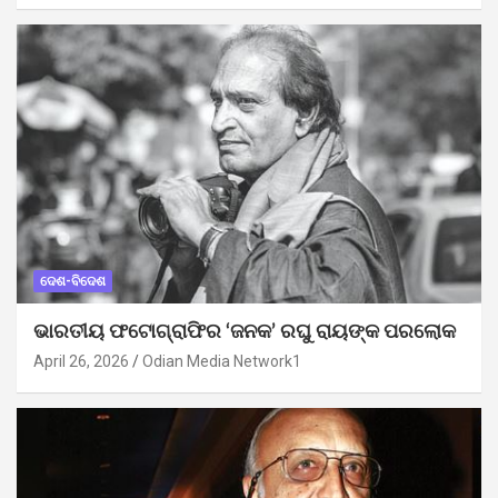
ଦେଶ-ବିଦେଶ
ଭାରତୀୟ ଫଟୋଗ୍ରାଫିର ‘ଜନକ’ ରଘୁ ରାୟଙ୍କ ପରଲୋକ
April 26, 2026
Odian Media Network1