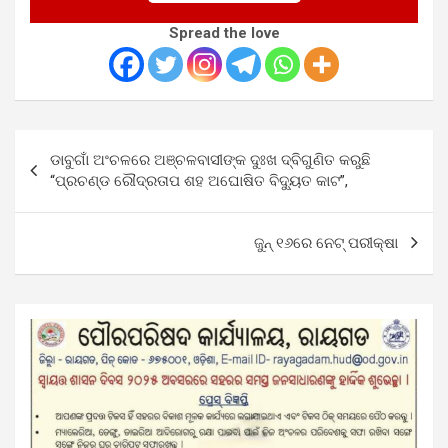
Spread the love
Post
ଡାବୁଗାଁ ଅଂଚଳରେ ଅଞ୍ଚଳବାସୀଙ୍କ ଦୁଃଖ ଦ୍ବିଗୁଣିତ କରୁଛି
navigation
“ପ୍ରଚଣ୍ଡ ରୌଦ୍ରତାପ ଶହ ଅଘୋଷିତ ବିଦ୍ୟୁତ କାଟ”,
ଜୁନ୍‌‌ ୧୬ରେ ନେଟ୍‌‌ ପରୀକ୍ଷା