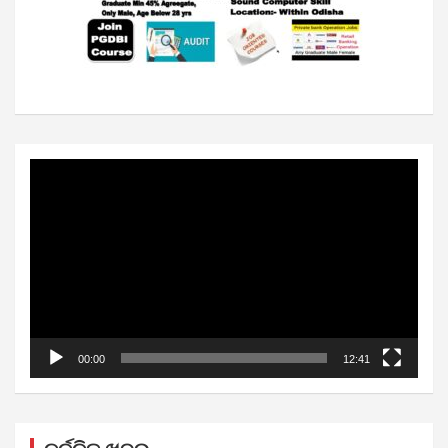
Video
Player
00:00
12:41