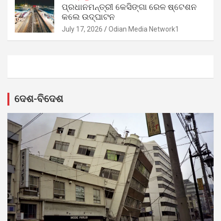
ପ୍ରଧାନମନ୍ତ୍ରୀ କେସିଙ୍ଗା ରେଳ ଷ୍ଟେଶନ
କଲେ ଉଦ୍‌ଘାଟନ
July 17, 2026
Odian Media Network1
ଦେଶ-ବିଦେଶ