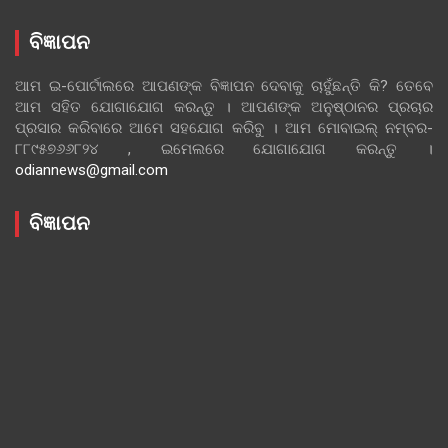
ବିଜ୍ଞାପନ
ଆମ ଇ-ପୋର୍ଟାଲରେ ଆପଣଙ୍କ ବିଜ୍ଞାପନ ଦେବାକୁ ଚାହୁଁଛନ୍ତି କି? ତେବେ
ଆମ ସହିତ ଯୋଗାଯୋଗ କରନ୍ତୁ । ଆପଣଙ୍କ ଅନୁଷ୍ଠାନର ପ୍ରଚାର
ପ୍ରସାର କରିବାରେ ଆମେ ସହଯୋଗ କରିବୁ । ଆମ ମୋବାଇଲ୍ ନମ୍ବର-
୮୮୯୫୭୬୬୮୨୪ , ଇମେଲରେ ଯୋଗାଯୋଗ କରନ୍ତୁ ।
odiannews@gmail.com
ବିଜ୍ଞାପନ