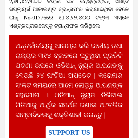
୨,୬୮,୪୨,୩୦୦ ଟଙ୍କା ପିଟି କନ୍‌ଷ୍ଟ୍ରକ୍‌ସନ୍‌ ଆଣ୍ଡ
ସପ୍ଲାୟର୍ସ ଆକାଉଣ୍ଟ ଟ୍ରାନ୍ସଫର କରାଯାଇଥିବା ବେଳେ
Chq No-01776ରେ ୧,୮୪,୨୭,୪୦୦ ଟଙ୍କା ଏସ୍‌କେ
ଏଣ୍ଟ୍ରପ୍ରାଇଜେସ୍‌କୁ ଟ୍ରାନ୍ସଫର କରିଥିଲେ।
ଅନ୍ତର୍ଜାତୀୟରୁ ଆରମ୍ଭ କରି ଜାତୀୟ ତଥା
ରାଜ୍ୟର ୩୧୪ ବ୍ଲକରେ ଘଟୁଥିବା ପ୍ରତିଟି
ଘଟଣା ଉପରେ ଓଡିଆନ୍ ନ୍ୟୁଜ ଆପଣଙ୍କୁ
ଦେଉଛି ୨୪ ଘଂଟିଆ ଅପଡେଟ | କରୋନାର
ସଂକଟ ସମୟରେ ଆମେ ଲୋଡୁଛୁ ଆପଣଙ୍କ
ସହଯୋଗ । ଓଡିଆନ୍ ନ୍ୟୁଜ ଡିଜିଟାଲ
ମିଡିଆକୁ ଆର୍ଥିକ ସମର୍ଥନ ଜଣାଇ ଆଂଚଳିକ
ସାମ୍ବାଦିକତାକୁ ଶକ୍ତିଶାଳୀ କରନ୍ତୁ |
SUPPORT US