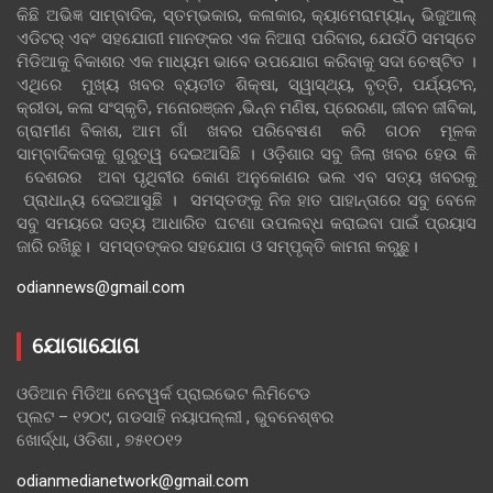
କିଛି ଅଭିଜ୍ଞ ସାମ୍ବାଦିକ, ସ୍ତମ୍ଭକାର, କଳାକାର, କ୍ୟାମେରାମ୍ୟାନ୍, ଭିଜୁଆଲ୍
ଏଡିଟର୍ ଏବଂ ସହଯୋଗୀ ମାନଙ୍କର ଏକ ନିଆରା ପରିବାର, ଯେଉଁଠି ସମସ୍ତେ
ମିଡିଆକୁ ବିକାଶର ଏକ ମାଧ୍ୟମ ଭାବେ ଉପଯୋଗ କରିବାକୁ ସଦା ଚେଷ୍ଟିତ ।
ଏଥିରେ ମୁଖ୍ୟ ଖବର ବ୍ୟତୀତ ଶିକ୍ଷା, ସ୍ୱାସ୍ଥ୍ୟ, ବୃତ୍ତି, ପର୍ଯ୍ୟଟନ,
କ୍ରୀଡା, କଳା ସଂସ୍କୃତି, ମନୋରଞ୍ଜନ ,ଭିନ୍ନ ମଣିଷ, ପ୍ରେରଣା, ଜୀବନ ଜୀବିକା,
ଗ୍ରାମୀଣ ବିକାଶ, ଆମ ଗାଁ ଖବର ପରିବେଷଣ କରି ଗଠନ ମୂଳକ
ସାମ୍ବାଦିକତାକୁ ଗୁରୁତ୍ୱ ଦେଇଆସିଛି । ଓଡ଼ିଶାର ସବୁ ଜିଲା ଖବର ହେଉ କି
ଦେଶରର ଅବା ପୃଥିବୀର କୋଣ ଅନୁକୋଣର ଭଲ ଏବ ସତ୍ୟ ଖବରକୁ
ପ୍ରାଧାନ୍ୟ ଦେଇଆସୁଛି । ସମସ୍ତଙ୍କୁ ନିଜ ହାତ ପାହାନ୍ତାରେ ସବୁ ବେଳେ
ସବୁ ସମୟରେ ସତ୍ୟ ଆଧାରିତ ଘଟଣା ଉପଲବ୍ଧ କରାଇବା ପାଇଁ ପ୍ରୟାସ
ଜାରି ରଖିଛୁ। ସମସ୍ତଙ୍କର ସହଯୋଗ ଓ ସମ୍ପୃକ୍ତି କାମନା କରୁଛୁ।
odiannews@gmail.com
ଯୋଗାଯୋଗ
ଓଡିଆନ ମିଡିଆ ନେଟୱର୍କ ପ୍ରାଇଭେଟ ଲିମିଟେଡ
ପ୍ଲଟ – ୧୨୦୯, ଗଡସାହି ନୟାପଲ୍ଲୀ , ଭୁବନେଶ୍ଵର
ଖୋର୍ଦ୍ଧା, ଓଡିଶା , ୭୫୧୦୧୨
odianmedianetwork@gmail.com