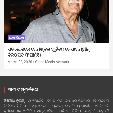
ଦେଶ-ବିଦେଶ
ପରଲୋକରେ ରେମଣ୍ଡର ପୂର୍ବତନ ଚେୟାରମ୍ୟାନ୍
ବିଜୟପତ ସିଂଘାନିଆ
March 29, 2026
Odian Media Network1
ଆମ ସମ୍ପର୍କରେ
ଓଡ଼ିଆନ୍‍ ନ୍ୟୁଜ୍‍
: ଇ-ପୋର୍ଟାଲ୍ ବିଗତ ତିନି ବର୍ଷ ଧରି ଓଡ଼ିଶାର ଏକ ପ୍ରମୁଖ
ଡିଜିଟାଲ ମିଡିଆ ଅନୁଷ୍ଠାନ ଭାବେ ସ୍ଵତନ୍ତ୍ର ପରିଚୟ ପାଇଛି । ଆଜି ଚାରି
ବର୍ଷରେ ପାଦ ଥାପିଛି । ସାମ୍ପ୍ରତିକ ‘ଓଡ଼ିଆନ୍‍ ମିଡିଆ ନେଟୱର୍କ ’ ହେଉଛି