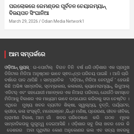
ପରଲୋକରେ ରେମଣ୍ଡର ପୂର୍ବତନ ଚେୟାରମ୍ୟାନ୍
ବିଜୟପତ ସିଂଘାନିଆ
March 29, 2026
Odian Media Network1
ଆମ ସମ୍ପର୍କରେ
ଓଡ଼ିଆନ୍‍ ନ୍ୟୁଜ୍‍
: ଇ-ପୋର୍ଟାଲ୍ ବିଗତ ତିନି ବର୍ଷ ଧରି ଓଡ଼ିଶାର ଏକ ପ୍ରମୁଖ
ଡିଜିଟାଲ ମିଡିଆ ଅନୁଷ୍ଠାନ ଭାବେ ସ୍ଵତନ୍ତ୍ର ପରିଚୟ ପାଇଛି । ଆଜି ଚାରି
ବର୍ଷରେ ପାଦ ଥାପିଛି । ସାମ୍ପ୍ରତିକ ‘ଓଡ଼ିଆନ୍‍ ମିଡିଆ ନେଟୱର୍କ ’ ହେଉଛି
କିଛି ଅଭିଜ୍ଞ ସାମ୍ବାଦିକ, ସ୍ତମ୍ଭକାର, କଳାକାର, କ୍ୟାମେରାମ୍ୟାନ୍, ଭିଜୁଆଲ୍
ଏଡିଟର୍ ଏବଂ ସହଯୋଗୀ ମାନଙ୍କର ଏକ ନିଆରା ପରିବାର, ଯେଉଁଠି ସମସ୍ତେ
ମିଡିଆକୁ ବିକାଶର ଏକ ମାଧ୍ୟମ ଭାବେ ଉପଯୋଗ କରିବାକୁ ସଦା ଚେଷ୍ଟିତ ।
ଏଥିରେ ମୁଖ୍ୟ ଖବର ବ୍ୟତୀତ ଶିକ୍ଷା, ସ୍ୱାସ୍ଥ୍ୟ, ବୃତ୍ତି, ପର୍ଯ୍ୟଟନ,
କ୍ରୀଡା, କଳା ସଂସ୍କୃତି, ମନୋରଞ୍ଜନ ,ଭିନ୍ନ ମଣିଷ, ପ୍ରେରଣା, ଜୀବନ ଜୀବିକା,
ଗ୍ରାମୀଣ ବିକାଶ, ଆମ ଗାଁ ଖବର ପରିବେଷଣ କରି ଗଠନ ମୂଳକ
ସାମ୍ବାଦିକତାକୁ ଗୁରୁତ୍ୱ ଦେଇଆସିଛି । ଓଡ଼ିଶାର ସବୁ ଜିଲା ଖବର ହେଉ କି
ଦେଶରର ଅବା ପୃଥିବୀର କୋଣ ଅନୁକୋଣର ଭଲ ଏବ ସତ୍ୟ ଖବରକୁ