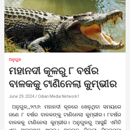
ଅନୁଗୁଳ
ମହାନଦୀ କୂଳରୁ ୮ ବର୍ଷର
ବାଳକକୁ ଟାଣିନେଲା କୁମ୍ଭୀର
June 29, 2024
Odian Media Network1
ଅନୁଗୁଳ,,୨୯ା୬: ମହାନଦୀ କୂଳରେ ଖେଳୁଥିବା ସମୟରେ
ଜଣେ ୮ ବର୍ଷର ବାଳକଙ୍କୁ ଟାଣିନେଲା କୁମ୍ଭୀର। ୮ବର୍ଷର
ବାଳକକୁ ଟାଣିନେଲା କୁମ୍ଭୀର। ଅନୁଗୁଳରୁ ଆସୁଛି ଏମିତି