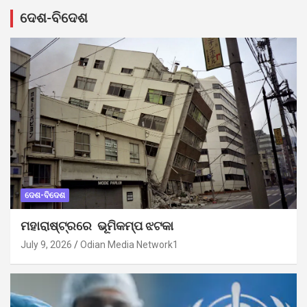
ଦେଶ-ବିଦେଶ
ଦେଶ-ବିଦେଶ
ମହାରାଷ୍ଟ୍ରରେ ଭୂମିକମ୍ପ ଝଟକା
July 9, 2026
Odian Media Network1