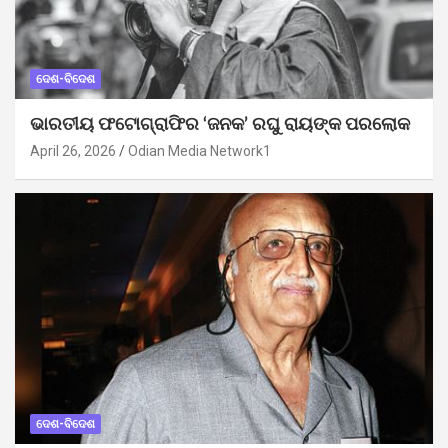
ଦେଶ-ବିଦେଶ
ଭାରତୀୟ ଫଟୋଗ୍ରାଫିର ‘ଜନକ’ ରଘୁ ରାୟଙ୍କ ପରଲୋକ
April 26, 2026
Odian Media Network1
ଦେଶ-ବିଦେଶ