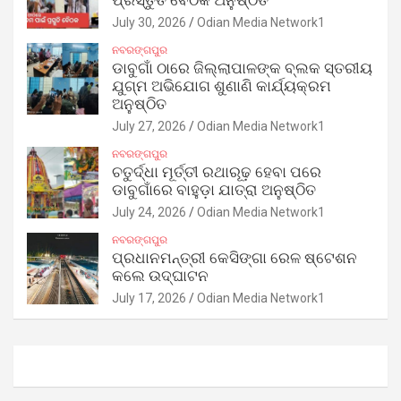
ପ୍ରସ୍ତୁତି ବୈଠକ ଅନୁଷ୍ଠିତ
July 30, 2026
Odian Media Network1
ନବରଙ୍ଗପୁର
ଡାବୁଗାଁ ଠାରେ ଜିଲ୍ଲାପାଳଙ୍କ ବ୍ଲକ ସ୍ତରୀୟ
ଯୁଗ୍ମ ଅଭିଯୋଗ ଶୁଣାଣି କାର୍ଯ୍ୟକ୍ରମ
ଅନୁଷ୍ଠିତ
July 27, 2026
Odian Media Network1
ନବରଙ୍ଗପୁର
ଚତୁର୍ଦ୍ଧା ମୂର୍ତ୍ତୀ ରଥାରୂଢ଼ ହେବା ପରେ
ଡାବୁଗାଁରେ ବାହୁଡ଼ା ଯାତ୍ରା ଅନୁଷ୍ଠିତ
July 24, 2026
Odian Media Network1
ନବରଙ୍ଗପୁର
ପ୍ରଧାନମନ୍ତ୍ରୀ କେସିଙ୍ଗା ରେଳ ଷ୍ଟେଶନ
କଲେ ଉଦ୍‌ଘାଟନ
July 17, 2026
Odian Media Network1