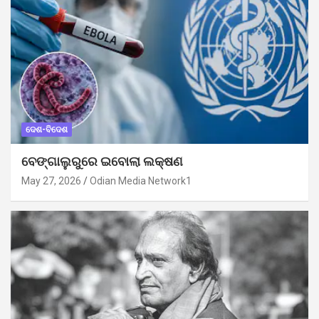
ଦେଶ-ବିଦେଶ
ବେଙ୍ଗାଲୁରୁରେ ଇବୋଲା ଲକ୍ଷଣ
May 27, 2026
Odian Media Network1