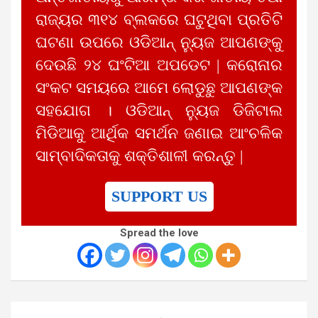
ରାଜ୍ୟର ୩୧୪ ବ୍ଲକରେ ଘଟୁଥିବା ପ୍ରତିଟି
ଘଟଣା ଉପରେ ଓଡିଆନ୍ ନ୍ୟୁଜ ଆପଣଙ୍କୁ
ଦେଉଛି ୨୪ ଘଂଟିଆ ଅପଡେଟ | କରୋନାର
ସଂକଟ ସମୟରେ ଆମେ ଲୋଡୁଛୁ ଆପଣଙ୍କ
ସହଯୋଗ । ଓଡିଆନ୍ ନ୍ୟୁଜ ଡିଜିଟାଲ
ମିଡିଆକୁ ଆର୍ଥିକ ସମର୍ଥନ ଜଣାଇ ଆଂଚଳିକ
ସାମ୍ବାଦିକତାକୁ ଶକ୍ତିଶାଳୀ କରନ୍ତୁ |
SUPPORT US
Spread the love
Post