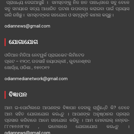
ପ୍ରାଧାନ୍ୟ ଦେଇଆସୁଛି । ସମସ୍ତଙ୍କୁ ନିଜ ହାତ ପାହାନ୍ତାରେ ସବୁ ବେଳେ
ସବୁ ସମୟରେ ସତ୍ୟ ଆଧାରିତ ଘଟଣା ଉପଲବ୍ଧ କରାଇବା ପାଇଁ ପ୍ରୟାସ
ଜାରି ରଖିଛୁ। ସମସ୍ତଙ୍କର ସହଯୋଗ ଓ ସମ୍ପୃକ୍ତି କାମନା କରୁଛୁ।
odiannews@gmail.com
ଯୋଗାଯୋଗ
ଓଡିଆନ ମିଡିଆ ନେଟୱର୍କ ପ୍ରାଇଭେଟ ଲିମିଟେଡ
ପ୍ଲଟ – ୧୨୦୯, ଗଡସାହି ନୟାପଲ୍ଲୀ , ଭୁବନେଶ୍ଵର
ଖୋର୍ଦ୍ଧା, ଓଡିଶା , ୭୫୧୦୧୨
odianmedianetwork@gmail.com
ବିଜ୍ଞାପନ
ଆମ ଇ-ପୋର୍ଟାଲରେ ଆପଣଙ୍କ ବିଜ୍ଞାପନ ଦେବାକୁ ଚାହୁଁଛନ୍ତି କି? ତେବେ
ଆମ ସହିତ ଯୋଗାଯୋଗ କରନ୍ତୁ । ଆପଣଙ୍କ ଅନୁଷ୍ଠାନର ପ୍ରଚାର
ପ୍ରସାର କରିବାରେ ଆମେ ସହଯୋଗ କରିବୁ । ଆମ ମୋବାଇଲ୍ ନମ୍ବର-
୮୮୯୫୭୬୬୮୨୪ , ଇମେଲରେ ଯୋଗାଯୋଗ କରନ୍ତୁ ।
odiannews@gmail.com