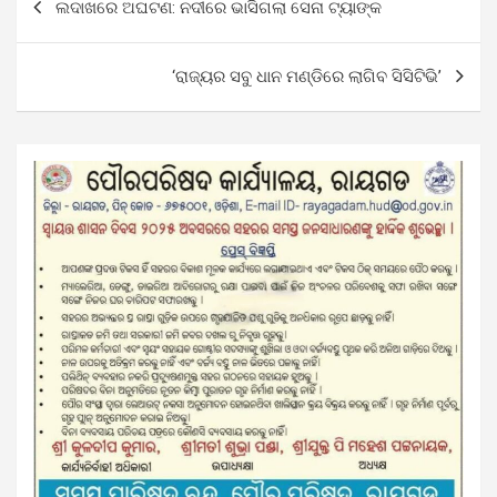
ଲଦାଖରେ ଅଘଟଣ: ନଦୀରେ ଭାସିଗଲା ସେନା ଟ୍ୟାଙ୍କ
navigation
‘ରାଜ୍ୟର ସବୁ ଧାନ ମଣ୍ଡିରେ ଲାଗିବ ସିସିଟିଭି’