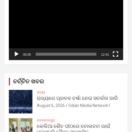
Player
00:00
12:41
ଚର୍ଚ୍ଚିତ ଖବର
ରାଜ୍ୟ
ରାଜ୍ୟରେ ପ୍ରବଳ ବର୍ଷା ନେଇ ସତର୍କତା ଜାରି
August 6, 2026
Odian Media Network1
ନବରଙ୍ଗପୁର
କେଲିଆ ଶୈବ ପୀଠରେ ବୋଲବମ ପାଇଁ