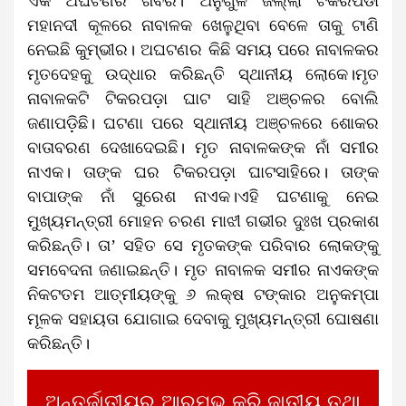
ଏକ ଅଘଟଣର ଖବର। ଅନୁଗୁଳ ଜିଲ୍ଲା ଟିକରପଡା
ମହାନଦୀ କୂଳରେ ନାବାଳକ ଖେଳୁଥିବା ବେଳେ ତାକୁ ଟାଣି
ନେଇଛି କୁମ୍ଭୀର। ଅଘଟଣର କିଛି ସମୟ ପରେ ନାବାଳକର
ମୃତଦେହକୁ ଉଦ୍ଧାର କରିଛନ୍ତି ସ୍ଥାନୀୟ ଲୋକେ।ମୃତ
ନାବାଳକଟି ଟିକରପଡ଼ା ଘାଟ ସାହି ଅଞ୍ଚଳର ବୋଲି
ଜଣାପଡ଼ିଛି। ଘଟଣା ପରେ ସ୍ଥାନୀୟ ଅଞ୍ଚଳରେ ଶୋକର
ବାତାବରଣ ଦେଖାଦେଇଛି। ମୃତ ନାବାଳକଙ୍କ ନାଁ ସମୀର
ନାଏକ। ତାଙ୍କ ଘର ଟିକରପଡ଼ା ଘାଟସାହିରେ। ତାଙ୍କ
ବାପାଙ୍କ ନାଁ ସୁରେଶ ନାଏକ।ଏହି ଘଟଣାକୁ ନେଇ
ମୁଖ୍ୟମନ୍ତ୍ରୀ ମୋହନ ଚରଣ ମାଝୀ ଗଭୀର ଦୁଃଖ ପ୍ରକାଶ
କରିଛନ୍ତି। ତା’ ସହିତ ସେ ମୃତକଙ୍କ ପରିବାର ଲୋକଙ୍କୁ
ସମବେଦନା ଜଣାଇଛନ୍ତି। ମୃତ ନାବାଳକ ସମୀର ନାଏକଙ୍କ
ନିକଟତମ ଆତ୍ମୀୟଙ୍କୁ ୬ ଲକ୍ଷ ଟଙ୍କାର ଅନୁକମ୍ପା
ମୂଳକ ସହାୟତା ଯୋଗାଇ ଦେବାକୁ ମୁଖ୍ୟମନ୍ତ୍ରୀ ଘୋଷଣା
କରିଛନ୍ତି।
ଅନ୍ତର୍ଜାତୀୟରୁ ଆରମ୍ଭ କରି ଜାତୀୟ ତଥା