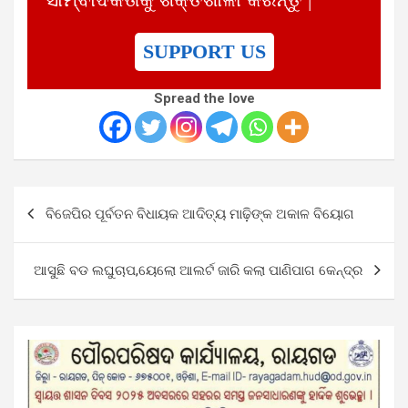
SUPPORT US
Spread the love
Post
ବିଜେପିର ପୂର୍ବତନ ବିଧାୟକ ଆଦିତ୍ୟ ମାଢ଼ିଙ୍କ ଅକାଳ ବିୟୋଗ
navigation
ଆସୁଛି ବଡ ଲଘୁଚାପ,ୟେଲୋ ଆଲର୍ଟ ଜାରି କଲା ପାଣିପାଗ କେନ୍ଦ୍ର