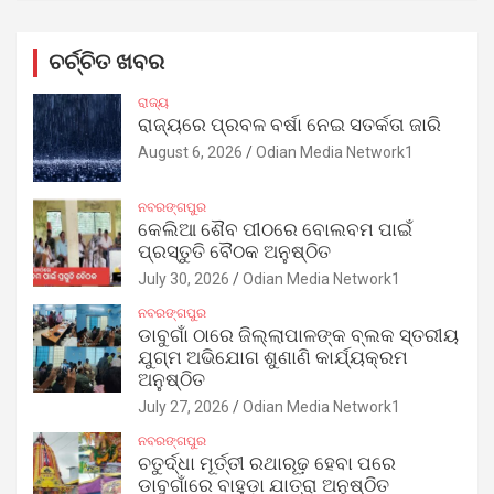
ଚର୍ଚ୍ଚିତ ଖବର
ରାଜ୍ୟ
ରାଜ୍ୟରେ ପ୍ରବଳ ବର୍ଷା ନେଇ ସତର୍କତା ଜାରି
August 6, 2026
Odian Media Network1
ନବରଙ୍ଗପୁର
କେଲିଆ ଶୈବ ପୀଠରେ ବୋଲବମ ପାଇଁ
ପ୍ରସ୍ତୁତି ବୈଠକ ଅନୁଷ୍ଠିତ
July 30, 2026
Odian Media Network1
ନବରଙ୍ଗପୁର
ଡାବୁଗାଁ ଠାରେ ଜିଲ୍ଲାପାଳଙ୍କ ବ୍ଲକ ସ୍ତରୀୟ
ଯୁଗ୍ମ ଅଭିଯୋଗ ଶୁଣାଣି କାର୍ଯ୍ୟକ୍ରମ
ଅନୁଷ୍ଠିତ
July 27, 2026
Odian Media Network1
ନବରଙ୍ଗପୁର
ଚତୁର୍ଦ୍ଧା ମୂର୍ତ୍ତୀ ରଥାରୂଢ଼ ହେବା ପରେ
ଡାବୁଗାଁରେ ବାହୁଡ଼ା ଯାତ୍ରା ଅନୁଷ୍ଠିତ