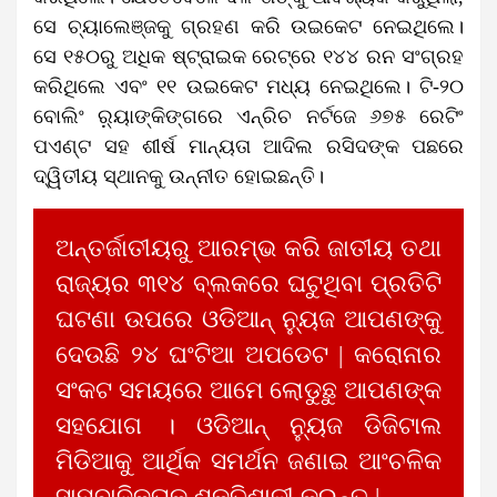
ସେ ଚ୍ୟାଲେଞ୍ଜକୁ ଗ୍ରହଣ କରି ଉଇକେଟ ନେଇଥିଲେ।
ସେ ୧୫୦ରୁ ଅଧିକ ଷ୍ଟ୍ରାଇକ ରେଟ୍‌ରେ ୧୪୪ ରନ ସଂଗ୍ରହ
କରିଥିଲେ ଏବଂ ୧୧ ଉଇକେଟ ମଧ୍ୟ ନେଇଥିଲେ। ଟି-୨୦
ବୋଲିଂ ର଼୍ୟାଙ୍କିଙ୍ଗରେ ଏନ୍ରିଚ ନର୍ଟଜେ ୬୭୫ ରେଟିଂ
ପଏଣ୍ଟ ସହ ଶୀର୍ଷ ମାନ୍ୟତା ଆଦିଲ ରସିଦଙ୍କ ପଛରେ
ଦ୍ୱିତୀୟ ସ୍ଥାନକୁ ଉନ୍ନୀତ ହୋଇଛନ୍ତି।
ଅନ୍ତର୍ଜାତୀୟରୁ ଆରମ୍ଭ କରି ଜାତୀୟ ତଥା
ରାଜ୍ୟର ୩୧୪ ବ୍ଲକରେ ଘଟୁଥିବା ପ୍ରତିଟି
ଘଟଣା ଉପରେ ଓଡିଆନ୍ ନ୍ୟୁଜ ଆପଣଙ୍କୁ
ଦେଉଛି ୨୪ ଘଂଟିଆ ଅପଡେଟ | କରୋନାର
ସଂକଟ ସମୟରେ ଆମେ ଲୋଡୁଛୁ ଆପଣଙ୍କ
ସହଯୋଗ । ଓଡିଆନ୍ ନ୍ୟୁଜ ଡିଜିଟାଲ
ମିଡିଆକୁ ଆର୍ଥିକ ସମର୍ଥନ ଜଣାଇ ଆଂଚଳିକ
ସାମ୍ବାଦିକତାକୁ ଶକ୍ତିଶାଳୀ କରନ୍ତୁ |