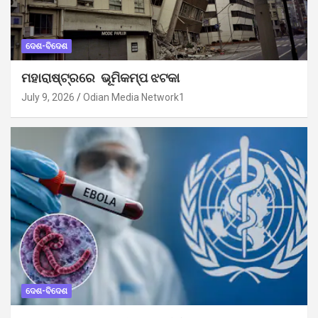
ଦେଶ-ବିଦେଶ
ମହାରାଷ୍ଟ୍ରରେ ଭୂମିକମ୍ପ ଝଟକା
July 9, 2026
Odian Media Network1
ଦେଶ-ବିଦେଶ