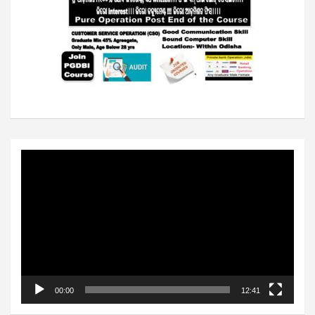
Video
Player
00:00
12:41