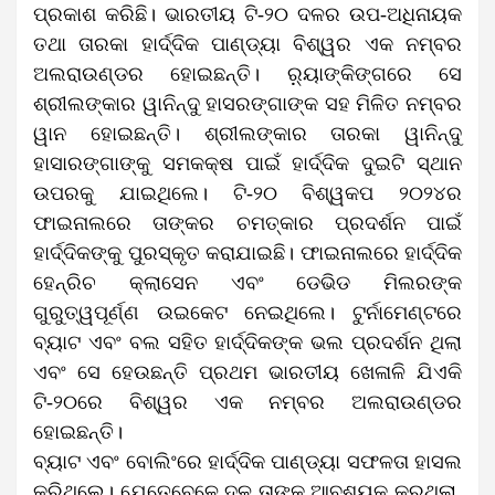
ପ୍ରକାଶ କରିଛି। ଭାରତୀୟ ଟି-୨୦ ଦଳର ଉପ-ଅଧିନାୟକ
ତଥା ତାରକା ହାର୍ଦ୍ଦିକ ପାଣ୍ଡ୍ୟା ବିଶ୍ୱର ଏକ ନମ୍ବର
ଅଲରାଉଣ୍ଡର ହୋଇଛନ୍ତି। ର଼୍ୟାଙ୍କିଙ୍ଗରେ ସେ
ଶ୍ରୀଲଙ୍କାର ୱାନିନ୍ଦୁ ହାସରଙ୍ଗାଙ୍କ ସହ ମିଳିତ ନମ୍ବର
ୱାନ ହୋଇଛନ୍ତି। ଶ୍ରୀଲଙ୍କାର ତାରକା ୱାନିନ୍ଦୁ
ହାସାରଙ୍ଗାଙ୍କୁ ସମକକ୍ଷ ପାଇଁ ହାର୍ଦ୍ଦିକ ଦୁଇଟି ସ୍ଥାନ
ଉପରକୁ ଯାଇଥିଲେ। ଟି-୨୦ ବିଶ୍ୱକପ ୨୦୨୪ର
ଫାଇନାଲରେ ତାଙ୍କର ଚମତ୍କାର ପ୍ରଦର୍ଶନ ପାଇଁ
ହାର୍ଦ୍ଦିକଙ୍କୁ ପୁରସ୍କୃତ କରାଯାଇଛି। ଫାଇନାଲରେ ହାର୍ଦ୍ଦିକ
ହେନ୍ରିଚ କ୍ଲାସେନ ଏବଂ ଡେଭିଡ ମିଲରଙ୍କ
ଗୁରୁତ୍ୱପୂର୍ଣ୍ଣ ଉଇକେଟ ନେଇଥିଲେ। ଟୁର୍ନାମେଣ୍ଟରେ
ବ୍ୟାଟ ଏବଂ ବଲ ସହିତ ହାର୍ଦ୍ଦିକଙ୍କ ଭଲ ପ୍ରଦର୍ଶନ ଥିଲା
ଏବଂ ସେ ହେଉଛନ୍ତି ପ୍ରଥମ ଭାରତୀୟ ଖେଳାଳି ଯିଏକି
ଟି-୨୦ରେ ବିଶ୍ୱର ଏକ ନମ୍ବର ଅଲରାଉଣ୍ଡର
ହୋଇଛନ୍ତି।
ବ୍ୟାଟ ଏବଂ ବୋଲିଂରେ ହାର୍ଦ୍ଦିକ ପାଣ୍ଡ୍ୟା ସଫଳତା ହାସଲ
କରିଥିଲେ। ଯେତେବେଳେ ଦଳ ତାଙ୍କୁ ଆବଶ୍ୟକ କରୁଥିଲା,