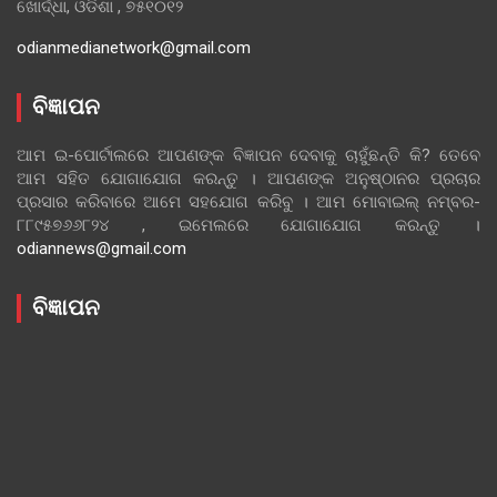
ଖୋର୍ଦ୍ଧା, ଓଡିଶା , ୭୫୧୦୧୨
odianmedianetwork@gmail.com
ବିଜ୍ଞାପନ
ଆମ ଇ-ପୋର୍ଟାଲରେ ଆପଣଙ୍କ ବିଜ୍ଞାପନ ଦେବାକୁ ଚାହୁଁଛନ୍ତି କି? ତେବେ
ଆମ ସହିତ ଯୋଗାଯୋଗ କରନ୍ତୁ । ଆପଣଙ୍କ ଅନୁଷ୍ଠାନର ପ୍ରଚାର
ପ୍ରସାର କରିବାରେ ଆମେ ସହଯୋଗ କରିବୁ । ଆମ ମୋବାଇଲ୍ ନମ୍ବର-
୮୮୯୫୭୬୬୮୨୪ , ଇମେଲରେ ଯୋଗାଯୋଗ କରନ୍ତୁ ।
odiannews@gmail.com
ବିଜ୍ଞାପନ