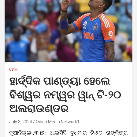
ଖେଳ
ହାର୍ଦ୍ଦିକ ପାଣ୍ଡ୍ୟା ହେଲେ
ବିଶ୍ୱର ନମ୍ୱର ୱାନ୍ ଟି-୨୦
ଅଲରାଉଣ୍ଡର
July 3, 2024
Odian Media Network1
ନୂଆଦିଲ୍ଲୀ,୩।୭: ଆଇସିସି ବୁଧବାର ଟି-୨୦ ରାଙ୍କିଙ୍ଗ