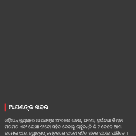
ଆପଣଙ୍କ ଖବର
ଓଡ଼ିଆନ୍ ନ୍ୟୁଜ୍‌ରେ ଆପଣଙ୍କ ଅଂଚଳର ଖବର, ଘଟଣା, ଦୁର୍ଘଟଣା କିମ୍ବା
ମତାମତ ଏବଂ ଲେଖା ଫଟୋ ସହିତ ଦେବାକୁ ଚାହୁଁଚନ୍ତି କି ? ତେବେ ଆମ
ଇମେଲ ଆଉ ହ୍ୱାଟ୍‌ସପ୍ ନମ୍ବରରେ ଫଟୋ ସହିତ ଖବର ପଠାଇ ପାରିବେ ।