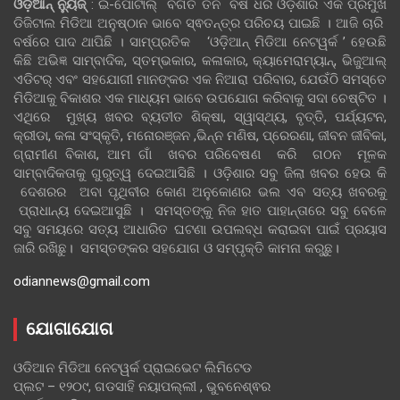
ଓଡ଼ିଆନ୍‍ ନ୍ୟୁଜ୍‍
: ଇ-ପୋର୍ଟାଲ୍ ବିଗତ ତିନି ବର୍ଷ ଧରି ଓଡ଼ିଶାର ଏକ ପ୍ରମୁଖ
ଡିଜିଟାଲ ମିଡିଆ ଅନୁଷ୍ଠାନ ଭାବେ ସ୍ଵତନ୍ତ୍ର ପରିଚୟ ପାଇଛି । ଆଜି ଚାରି
ବର୍ଷରେ ପାଦ ଥାପିଛି । ସାମ୍ପ୍ରତିକ ‘ଓଡ଼ିଆନ୍‍ ମିଡିଆ ନେଟୱର୍କ ’ ହେଉଛି
କିଛି ଅଭିଜ୍ଞ ସାମ୍ବାଦିକ, ସ୍ତମ୍ଭକାର, କଳାକାର, କ୍ୟାମେରାମ୍ୟାନ୍, ଭିଜୁଆଲ୍
ଏଡିଟର୍ ଏବଂ ସହଯୋଗୀ ମାନଙ୍କର ଏକ ନିଆରା ପରିବାର, ଯେଉଁଠି ସମସ୍ତେ
ମିଡିଆକୁ ବିକାଶର ଏକ ମାଧ୍ୟମ ଭାବେ ଉପଯୋଗ କରିବାକୁ ସଦା ଚେଷ୍ଟିତ ।
ଏଥିରେ ମୁଖ୍ୟ ଖବର ବ୍ୟତୀତ ଶିକ୍ଷା, ସ୍ୱାସ୍ଥ୍ୟ, ବୃତ୍ତି, ପର୍ଯ୍ୟଟନ,
କ୍ରୀଡା, କଳା ସଂସ୍କୃତି, ମନୋରଞ୍ଜନ ,ଭିନ୍ନ ମଣିଷ, ପ୍ରେରଣା, ଜୀବନ ଜୀବିକା,
ଗ୍ରାମୀଣ ବିକାଶ, ଆମ ଗାଁ ଖବର ପରିବେଷଣ କରି ଗଠନ ମୂଳକ
ସାମ୍ବାଦିକତାକୁ ଗୁରୁତ୍ୱ ଦେଇଆସିଛି । ଓଡ଼ିଶାର ସବୁ ଜିଲା ଖବର ହେଉ କି
ଦେଶରର ଅବା ପୃଥିବୀର କୋଣ ଅନୁକୋଣର ଭଲ ଏବ ସତ୍ୟ ଖବରକୁ
ପ୍ରାଧାନ୍ୟ ଦେଇଆସୁଛି । ସମସ୍ତଙ୍କୁ ନିଜ ହାତ ପାହାନ୍ତାରେ ସବୁ ବେଳେ
ସବୁ ସମୟରେ ସତ୍ୟ ଆଧାରିତ ଘଟଣା ଉପଲବ୍ଧ କରାଇବା ପାଇଁ ପ୍ରୟାସ
ଜାରି ରଖିଛୁ। ସମସ୍ତଙ୍କର ସହଯୋଗ ଓ ସମ୍ପୃକ୍ତି କାମନା କରୁଛୁ।
odiannews@gmail.com
ଯୋଗାଯୋଗ
ଓଡିଆନ ମିଡିଆ ନେଟୱର୍କ ପ୍ରାଇଭେଟ ଲିମିଟେଡ
ପ୍ଲଟ – ୧୨୦୯, ଗଡସାହି ନୟାପଲ୍ଲୀ , ଭୁବନେଶ୍ଵର