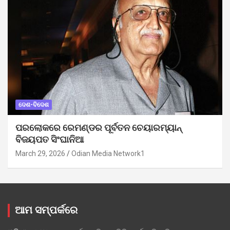
ଦେଶ-ବିଦେଶ
ପରଲୋକରେ ରେମଣ୍ଡର ପୂର୍ବତନ ଚେୟାରମ୍ୟାନ୍
ବିଜୟପତ ସିଂଘାନିଆ
March 29, 2026
Odian Media Network1
ଆମ ସମ୍ପର୍କରେ