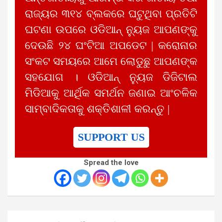
ରାଜ୍ୟର ୩୧୪ ବ୍ଲକରେ ଘଟୁଥିବା ପ୍ରତିଟି
ଘଟଣା ଉପରେ ଓଡିଆନ୍ ନ୍ୟୁଜ ଆପଣଙ୍କୁ
ଦେଉଛି ୨୪ ଘଂଟିଆ ଅପଡେଟ | କରୋନାର
ସଂକଟ ସମୟରେ ଆମେ ଲୋଡୁଛୁ ଆପଣଙ୍କ
ସହଯୋଗ । ଓଡିଆନ୍ ନ୍ୟୁଜ ଡିଜିଟାଲ
ମିଡିଆକୁ ଆର୍ଥିକ ସମର୍ଥନ ଜଣାଇ ଆଂଚଳିକ
ସାମ୍ବାଦିକତାକୁ ଶକ୍ତିଶାଳୀ କରନ୍ତୁ |
SUPPORT US
Spread the love
Post