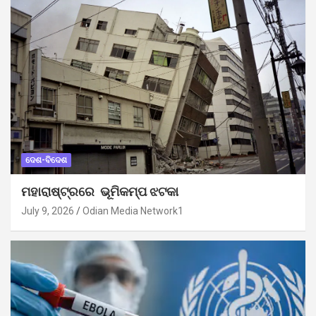
ଦେଶ-ବିଦେଶ
ମହାରାଷ୍ଟ୍ରରେ ଭୂମିକମ୍ପ ଝଟକା
July 9, 2026
Odian Media Network1