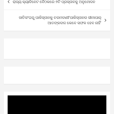
ରାଜ୍ୟ କ୍ୟାବିନେଟ ବୈଠକରେ ୭ଟି ପ୍ରସ୍ତାବକୁ ଅନୁମୋଦନ
navigation
ଜାତିସଂଘରୁ ପାକିସ୍ତାନକୁ ଚରମବାଣୀ’ପାକିସ୍ତାନର ସୀମାପାର୍
ଆତଙ୍କବାଦ କେବେ ସଫଳ ହେବ ନାହିଁ’
Video
Player