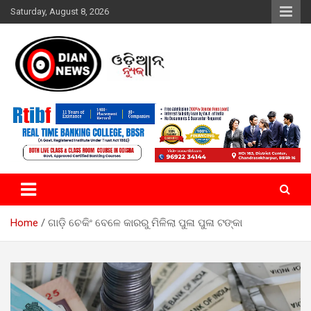
Skip
Saturday, August 8, 2026
to
content
ସାରା ଦୁନିଆର ଖବର ଆପଣଙ୍କ ହାତମୁଠାରେ…
ଓଡିଆନ୍ ନ୍ୟୁଜ
Home
ଗାଡ଼ି ଚେକିଂ ବେଳେ କାରରୁ ମିଳିଲା ପୁଳା ପୁଳା ଟଙ୍କା