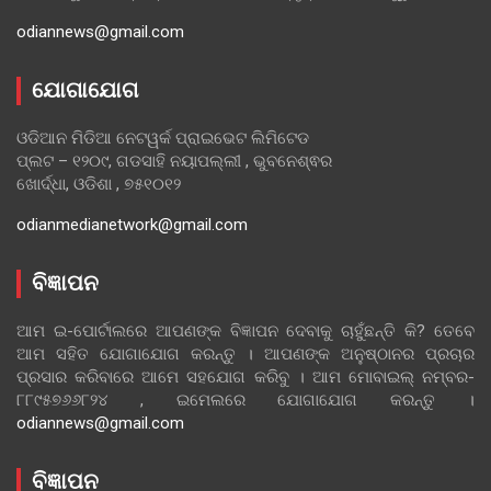
odiannews@gmail.com
ଯୋଗାଯୋଗ
ଓଡିଆନ ମିଡିଆ ନେଟୱର୍କ ପ୍ରାଇଭେଟ ଲିମିଟେଡ
ପ୍ଲଟ – ୧୨୦୯, ଗଡସାହି ନୟାପଲ୍ଲୀ , ଭୁବନେଶ୍ଵର
ଖୋର୍ଦ୍ଧା, ଓଡିଶା , ୭୫୧୦୧୨
odianmedianetwork@gmail.com
ବିଜ୍ଞାପନ
ଆମ ଇ-ପୋର୍ଟାଲରେ ଆପଣଙ୍କ ବିଜ୍ଞାପନ ଦେବାକୁ ଚାହୁଁଛନ୍ତି କି? ତେବେ
ଆମ ସହିତ ଯୋଗାଯୋଗ କରନ୍ତୁ । ଆପଣଙ୍କ ଅନୁଷ୍ଠାନର ପ୍ରଚାର
ପ୍ରସାର କରିବାରେ ଆମେ ସହଯୋଗ କରିବୁ । ଆମ ମୋବାଇଲ୍ ନମ୍ବର-
୮୮୯୫୭୬୬୮୨୪ , ଇମେଲରେ ଯୋଗାଯୋଗ କରନ୍ତୁ ।
odiannews@gmail.com
ବିଜ୍ଞାପନ