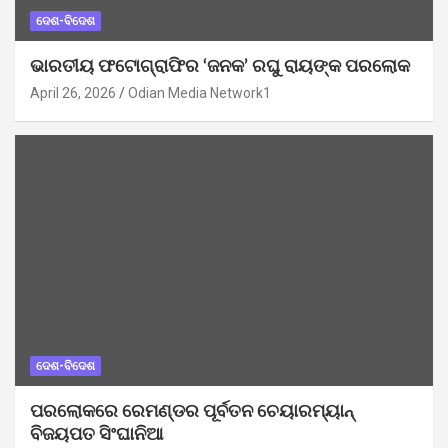
ଦେଶ-ବିଦେଶ
ଭାରତୀୟ ଫଟୋଗ୍ରାଫିର ‘ଜନକ’ ରଘୁ ରାୟଙ୍କ ପରଲୋକ
April 26, 2026
Odian Media Network1
ଦେଶ-ବିଦେଶ
ପରଲୋକରେ ରେମଣ୍ଡର ପୂର୍ବତନ ଚେୟାରମ୍ୟାନ୍
ବିଜୟପତ ସିଂଘାନିଆ