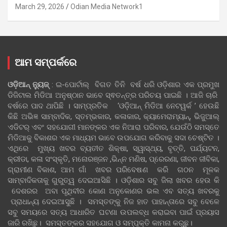
March 29, 2026
Odian Media Network1
ଆମ ସମ୍ପର୍କରେ
ଓଡ଼ିଆନ୍‍ ନ୍ୟୁଜ୍‍
: ଇ-ପୋର୍ଟାଲ୍ ବିଗତ ତିନି ବର୍ଷ ଧରି ଓଡ଼ିଶାର ଏକ ପ୍ରମୁଖ
ଡିଜିଟାଲ ମିଡିଆ ଅନୁଷ୍ଠାନ ଭାବେ ସ୍ଵତନ୍ତ୍ର ପରିଚୟ ପାଇଛି । ଆଜି ଚାରି
ବର୍ଷରେ ପାଦ ଥାପିଛି । ସାମ୍ପ୍ରତିକ ‘ଓଡ଼ିଆନ୍‍ ମିଡିଆ ନେଟୱର୍କ ’ ହେଉଛି
କିଛି ଅଭିଜ୍ଞ ସାମ୍ବାଦିକ, ସ୍ତମ୍ଭକାର, କଳାକାର, କ୍ୟାମେରାମ୍ୟାନ୍, ଭିଜୁଆଲ୍
ଏଡିଟର୍ ଏବଂ ସହଯୋଗୀ ମାନଙ୍କର ଏକ ନିଆରା ପରିବାର, ଯେଉଁଠି ସମସ୍ତେ
ମିଡିଆକୁ ବିକାଶର ଏକ ମାଧ୍ୟମ ଭାବେ ଉପଯୋଗ କରିବାକୁ ସଦା ଚେଷ୍ଟିତ ।
ଏଥିରେ ମୁଖ୍ୟ ଖବର ବ୍ୟତୀତ ଶିକ୍ଷା, ସ୍ୱାସ୍ଥ୍ୟ, ବୃତ୍ତି, ପର୍ଯ୍ୟଟନ,
କ୍ରୀଡା, କଳା ସଂସ୍କୃତି, ମନୋରଞ୍ଜନ ,ଭିନ୍ନ ମଣିଷ, ପ୍ରେରଣା, ଜୀବନ ଜୀବିକା,
ଗ୍ରାମୀଣ ବିକାଶ, ଆମ ଗାଁ ଖବର ପରିବେଷଣ କରି ଗଠନ ମୂଳକ
ସାମ୍ବାଦିକତାକୁ ଗୁରୁତ୍ୱ ଦେଇଆସିଛି । ଓଡ଼ିଶାର ସବୁ ଜିଲା ଖବର ହେଉ କି
ଦେଶରର ଅବା ପୃଥିବୀର କୋଣ ଅନୁକୋଣର ଭଲ ଏବ ସତ୍ୟ ଖବରକୁ
ପ୍ରାଧାନ୍ୟ ଦେଇଆସୁଛି । ସମସ୍ତଙ୍କୁ ନିଜ ହାତ ପାହାନ୍ତାରେ ସବୁ ବେଳେ
ସବୁ ସମୟରେ ସତ୍ୟ ଆଧାରିତ ଘଟଣା ଉପଲବ୍ଧ କରାଇବା ପାଇଁ ପ୍ରୟାସ
ଜାରି ରଖିଛୁ। ସମସ୍ତଙ୍କର ସହଯୋଗ ଓ ସମ୍ପୃକ୍ତି କାମନା କରୁଛୁ।