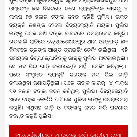
ପୁଳା ଟଙ୍କା। ଭୁବନେଶ୍ୱର ସ୍ଥିତ ଚନ୍ଦ୍ରଶେଖରପୁର ଥାନା
ଓମ୍ଫେଡ଼ ଛକ ନିକଟରେ ଜଣେ ବ୍ୟକ୍ତିଙ୍କ କାରରୁ ୪
ଲକ୍ଷ ୭୭ ହଜାର ଟଙ୍କା ଜବତ କରିଛି ପୁଲିସ। ଉକ୍ତ
ବ୍ୟକ୍ତି ଜଣଙ୍କ ହେଲେ ଦିବ୍ୟଜ୍ୟୋତି ନାୟକ। ପୁଲିସ
ତାଙ୍କୁ ଅଟକ ରଖି ଟଙ୍କା ବାବଦରେ ପଚରାଉଚରା କରୁଛି।
ଗତକାଲି ରାତିରେ ଚନ୍ଦ୍ରଶେଖରପୁର ଥାନା ଓମ୍ଫେଡ଼ ଛକ
ନିକଟରେ ଡ୍ରଙ୍କ ଆଣ୍ଡ ଡ୍ରାଇଭିଂ ଚେକିଂ ଚାଲିଥିଲା। ଏହି
ସମୟରେ ଦିବ୍ୟଜ୍ୟୋତିଙ୍କୁ କାର୍‌କୁ ପୁଲିସ ଅଟକାଇଥିଲା।
ସେ ମଦ ପିଇ ଗାଡ଼ି ଚଳାଉଛନ୍ତି ନାହିଁ ଚେକିଂ କରିଥିଲା।
ପରେ ସଂପୃକ୍ତ ବ୍ୟକ୍ତି ଜଣଙ୍କ ମଦ ପିଇ ଗାଡ଼ି
ଚଳାଉଥିବା ଜଣାପଡ଼ିଥିଲା। ପରେ ତାଙ୍କ କାରରୁ ୪ ଲକ୍ଷ
୭୭ ହଜାର ଟଙ୍କା ଜବତ କରିଥିଲା ପୁଲିସ। ଦିବ୍ୟଜ୍ୟୋତି
ଏତେ ଟଙ୍କା କେଉଁଠି ଆଣିଲେ ପୁଲିସ ତାଙ୍କୁ ପଚରାଉଚରା
କରୁଛି। ଏଥିସହ ଗାଡ଼ି ଓ ଟଙ୍କାକୁ ଜବତ କରି ଘଟଣାର
ତଦନ୍ତ କରୁଛି ପୁଲିସ।
ଅନ୍ତର୍ଜାତୀୟରୁ ଆରମ୍ଭ କରି ଜାତୀୟ ତଥା