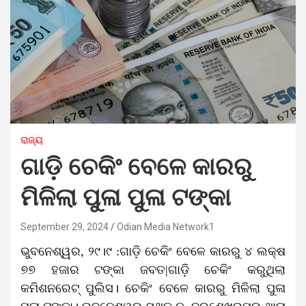
ରାଜ୍ୟ
ଗାଡ଼ି ଚେକିଂ ବେଳେ କାରରୁ
ମିଳିଲା ପୁଳା ପୁଳା ଟଙ୍କା
September 29, 2024
Odian Media Network1
ଭୁବନେଶ୍ୱର, ୨୯।୯ :ଗାଡ଼ି ଚେକିଂ ବେଳେ କାରରୁ ୪ ଲକ୍ଷ
୭୭ ହଜାର ଟଙ୍କା ଜବତ|ଗାଡ଼ି ଚେକିଂ କରୁଥିଲା
କମିଶନରେଟ୍‌ ପୁଲିସ। ଚେକିଂ ବେଳେ କାରରୁ ମିଳିଲା ପୁଳା