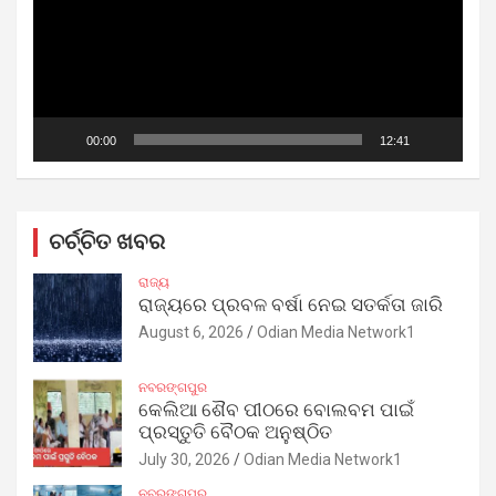
00:00
12:41
ଚର୍ଚ୍ଚିତ ଖବର
ରାଜ୍ୟ
ରାଜ୍ୟରେ ପ୍ରବଳ ବର୍ଷା ନେଇ ସତର୍କତା ଜାରି
August 6, 2026
Odian Media Network1
ନବରଙ୍ଗପୁର
କେଲିଆ ଶୈବ ପୀଠରେ ବୋଲବମ ପାଇଁ
ପ୍ରସ୍ତୁତି ବୈଠକ ଅନୁଷ୍ଠିତ
July 30, 2026
Odian Media Network1
ନବରଙ୍ଗପୁର