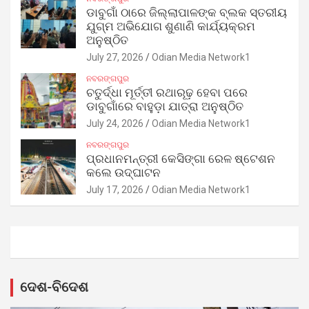
ଡାବୁଗାଁ ଠାରେ ଜିଲ୍ଲାପାଳଙ୍କ ବ୍ଲକ ସ୍ତରୀୟ
ଯୁଗ୍ମ ଅଭିଯୋଗ ଶୁଣାଣି କାର୍ଯ୍ୟକ୍ରମ
ଅନୁଷ୍ଠିତ
July 27, 2026
Odian Media Network1
ନବରଙ୍ଗପୁର
ଚତୁର୍ଦ୍ଧା ମୂର୍ତ୍ତୀ ରଥାରୂଢ଼ ହେବା ପରେ
ଡାବୁଗାଁରେ ବାହୁଡ଼ା ଯାତ୍ରା ଅନୁଷ୍ଠିତ
July 24, 2026
Odian Media Network1
ନବରଙ୍ଗପୁର
ପ୍ରଧାନମନ୍ତ୍ରୀ କେସିଙ୍ଗା ରେଳ ଷ୍ଟେଶନ
କଲେ ଉଦ୍‌ଘାଟନ
July 17, 2026
Odian Media Network1
ଦେଶ-ବିଦେଶ