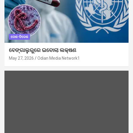
ଦେଶ-ବିଦେଶ
ବେଙ୍ଗାଲୁରୁରେ ଇବୋଲା ଲକ୍ଷଣ
May 27, 2026
Odian Media Network1