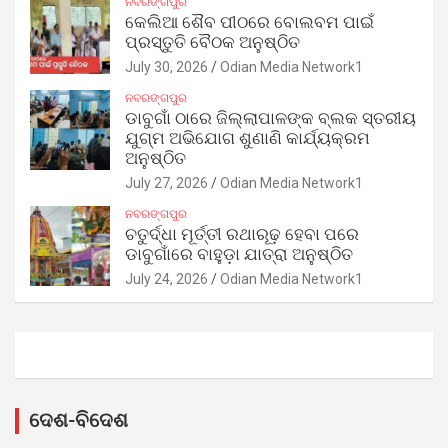
ନବରଙ୍ଗପୁର
କେଲିଆ ଶୈବ ପୀଠରେ ବୋଲବମ ପାଇଁ
ପ୍ରସ୍ତୁତି ବୈଠକ ଅନୁଷ୍ଠିତ
July 30, 2026
Odian Media Network1
ନବରଙ୍ଗପୁର
ଡାବୁଗାଁ ଠାରେ ଜିଲ୍ଲାପାଳଙ୍କ ବ୍ଲକ ସ୍ତରୀୟ
ଯୁଗ୍ମ ଅଭିଯୋଗ ଶୁଣାଣି କାର୍ଯ୍ୟକ୍ରମ
ଅନୁଷ୍ଠିତ
July 27, 2026
Odian Media Network1
ନବରଙ୍ଗପୁର
ଚତୁର୍ଦ୍ଧା ମୂର୍ତ୍ତୀ ରଥାରୂଢ଼ ହେବା ପରେ
ଡାବୁଗାଁରେ ବାହୁଡ଼ା ଯାତ୍ରା ଅନୁଷ୍ଠିତ
July 24, 2026
Odian Media Network1
ଦେଶ-ବିଦେଶ