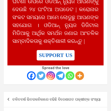
ଘଟଣା ଉପରେ ଓଡିଆନ୍ ନ୍ୟୁଜ ଆପଣଙ୍କୁ
ଦେଉଛି ୨୪ ଘଂଟିଆ ଅପଡେଟ | କରୋନାର
ସଂକଟ ସମୟରେ ଆମେ ଲୋଡୁଛୁ ଆପଣଙ୍କ
ସହଯୋଗ । ଓଡିଆନ୍ ନ୍ୟୁଜ ଡିଜିଟାଲ
ମିଡିଆକୁ ଆର୍ଥିକ ସମର୍ଥନ ଜଣାଇ ଆଂଚଳିକ
ସାମ୍ବାଦିକତାକୁ ଶକ୍ତିଶାଳୀ କରନ୍ତୁ |
SUPPORT US
Spread the love
Post
ଚଳିତବର୍ଷ ଭିତରକନିକାରେ ବଢିଛି ବିଦେଶାଗତ ପକ୍ଷୀଙ୍କ ସଂଖ୍ୟା
navigation