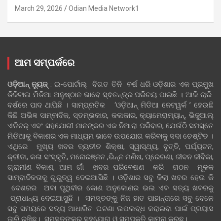
March 29, 2026
Odian Media Network1
ଆମ ସମ୍ପର୍କରେ
ଓଡ଼ିଆନ୍‍ ନ୍ୟୁଜ୍‍
: ଇ-ପୋର୍ଟାଲ୍ ବିଗତ ତିନି ବର୍ଷ ଧରି ଓଡ଼ିଶାର ଏକ ପ୍ରମୁଖ
ଡିଜିଟାଲ ମିଡିଆ ଅନୁଷ୍ଠାନ ଭାବେ ସ୍ଵତନ୍ତ୍ର ପରିଚୟ ପାଇଛି । ଆଜି ଚାରି
ବର୍ଷରେ ପାଦ ଥାପିଛି । ସାମ୍ପ୍ରତିକ ‘ଓଡ଼ିଆନ୍‍ ମିଡିଆ ନେଟୱର୍କ ’ ହେଉଛି
କିଛି ଅଭିଜ୍ଞ ସାମ୍ବାଦିକ, ସ୍ତମ୍ଭକାର, କଳାକାର, କ୍ୟାମେରାମ୍ୟାନ୍, ଭିଜୁଆଲ୍
ଏଡିଟର୍ ଏବଂ ସହଯୋଗୀ ମାନଙ୍କର ଏକ ନିଆରା ପରିବାର, ଯେଉଁଠି ସମସ୍ତେ
ମିଡିଆକୁ ବିକାଶର ଏକ ମାଧ୍ୟମ ଭାବେ ଉପଯୋଗ କରିବାକୁ ସଦା ଚେଷ୍ଟିତ ।
ଏଥିରେ ମୁଖ୍ୟ ଖବର ବ୍ୟତୀତ ଶିକ୍ଷା, ସ୍ୱାସ୍ଥ୍ୟ, ବୃତ୍ତି, ପର୍ଯ୍ୟଟନ,
କ୍ରୀଡା, କଳା ସଂସ୍କୃତି, ମନୋରଞ୍ଜନ ,ଭିନ୍ନ ମଣିଷ, ପ୍ରେରଣା, ଜୀବନ ଜୀବିକା,
ଗ୍ରାମୀଣ ବିକାଶ, ଆମ ଗାଁ ଖବର ପରିବେଷଣ କରି ଗଠନ ମୂଳକ
ସାମ୍ବାଦିକତାକୁ ଗୁରୁତ୍ୱ ଦେଇଆସିଛି । ଓଡ଼ିଶାର ସବୁ ଜିଲା ଖବର ହେଉ କି
ଦେଶରର ଅବା ପୃଥିବୀର କୋଣ ଅନୁକୋଣର ଭଲ ଏବ ସତ୍ୟ ଖବରକୁ
ପ୍ରାଧାନ୍ୟ ଦେଇଆସୁଛି । ସମସ୍ତଙ୍କୁ ନିଜ ହାତ ପାହାନ୍ତାରେ ସବୁ ବେଳେ
ସବୁ ସମୟରେ ସତ୍ୟ ଆଧାରିତ ଘଟଣା ଉପଲବ୍ଧ କରାଇବା ପାଇଁ ପ୍ରୟାସ
ଜାରି ରଖିଛୁ। ସମସ୍ତଙ୍କର ସହଯୋଗ ଓ ସମ୍ପୃକ୍ତି କାମନା କରୁଛୁ।