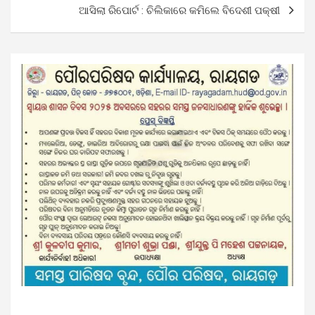
ଆସିଲା ରିପୋର୍ଟ : ଚିଲିକାରେ କମିଲେ ବିଦେଶୀ ପକ୍ଷୀ