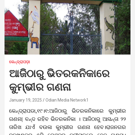
କେନ୍ଦ୍ରାପଡ଼ା
ଆଜିଠାରୁ ଭିତରକନିକାରେ
କୁମ୍ଭୀର ଗଣନା
January 19, 2025
Odian Media Network1
କେନ୍ଦ୍ରାପଡା,୧୯।୧:ଆଜିଠାରୁ ଭିତରକନିକାରେ କୁମ୍ଭୀର
ଗଣନା| ବନ୍ଦ ରହିବ ଭିତରକନିକା । ଆଜିଠାରୁ ଆସନ୍ତା ୨୨
ତାରିଖ ଯାଏଁ ବଉଳା କୁମ୍ଭୀର ଗଣନା ହେବ।ରାଜନଗର