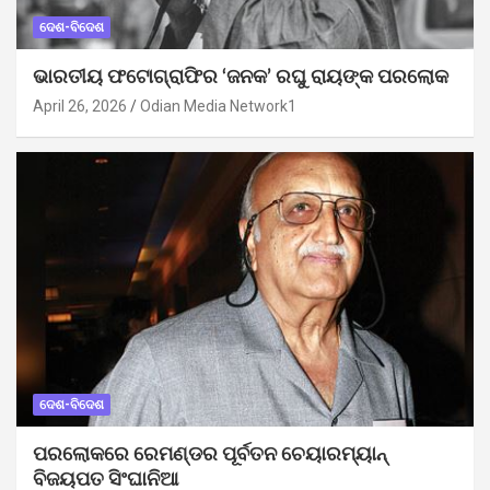
ଦେଶ-ବିଦେଶ
ଭାରତୀୟ ଫଟୋଗ୍ରାଫିର ‘ଜନକ’ ରଘୁ ରାୟଙ୍କ ପରଲୋକ
April 26, 2026
Odian Media Network1
ଦେଶ-ବିଦେଶ
ପରଲୋକରେ ରେମଣ୍ଡର ପୂର୍ବତନ ଚେୟାରମ୍ୟାନ୍
ବିଜୟପତ ସିଂଘାନିଆ