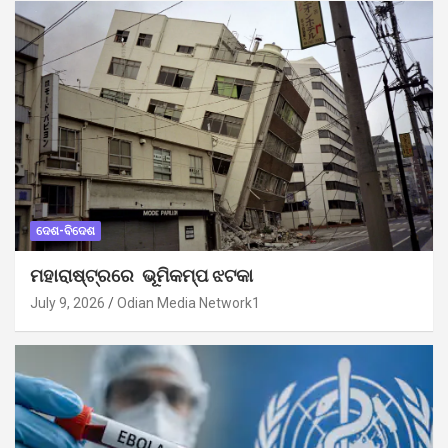
ଦେଶ-ବିଦେଶ
ମହାରାଷ୍ଟ୍ରରେ ଭୂମିକମ୍ପ ଝଟକା
July 9, 2026
Odian Media Network1