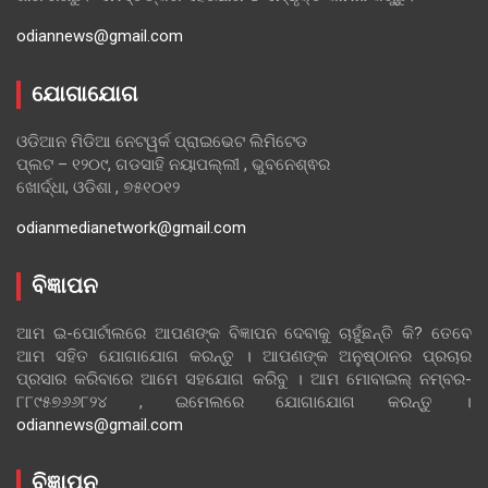
odiannews@gmail.com
ଯୋଗାଯୋଗ
ଓଡିଆନ ମିଡିଆ ନେଟୱର୍କ ପ୍ରାଇଭେଟ ଲିମିଟେଡ
ପ୍ଲଟ – ୧୨୦୯, ଗଡସାହି ନୟାପଲ୍ଲୀ , ଭୁବନେଶ୍ଵର
ଖୋର୍ଦ୍ଧା, ଓଡିଶା , ୭୫୧୦୧୨
odianmedianetwork@gmail.com
ବିଜ୍ଞାପନ
ଆମ ଇ-ପୋର୍ଟାଲରେ ଆପଣଙ୍କ ବିଜ୍ଞାପନ ଦେବାକୁ ଚାହୁଁଛନ୍ତି କି? ତେବେ
ଆମ ସହିତ ଯୋଗାଯୋଗ କରନ୍ତୁ । ଆପଣଙ୍କ ଅନୁଷ୍ଠାନର ପ୍ରଚାର
ପ୍ରସାର କରିବାରେ ଆମେ ସହଯୋଗ କରିବୁ । ଆମ ମୋବାଇଲ୍ ନମ୍ବର-
୮୮୯୫୭୬୬୮୨୪ , ଇମେଲରେ ଯୋଗାଯୋଗ କରନ୍ତୁ ।
odiannews@gmail.com
ବିଜ୍ଞାପନ