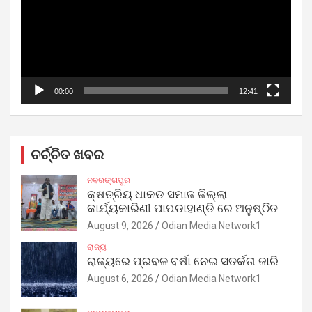
00:00
12:41
ଚର୍ଚ୍ଚିତ ଖବର
ନବରଙ୍ଗପୁର
କ୍ଷତ୍ରିୟ ଧାକଡ ସମାଜ ଜିଲ୍ଲା
କାର୍ଯ୍ୟକାରିଣୀ ପାପଡାହାଣ୍ଡି ରେ ଅନୁଷ୍ଠିତ
August 9, 2026
Odian Media Network1
ରାଜ୍ୟ
ରାଜ୍ୟରେ ପ୍ରବଳ ବର୍ଷା ନେଇ ସତର୍କତା ଜାରି
August 6, 2026
Odian Media Network1