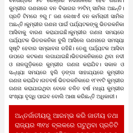
ବନଖଣ୍ଡର ୫ଟି ରେଞ୍ଜର ନଦୀନାଳରେ ହେବ ଗଣନା।
କୁମ୍ଭୀର ଗଣନାରେ ବନ ବିଭାଗର ୨୨ଟିମ୍ ସାମିଲ ଅଛନ୍ତି।
ପ୍ରତି ଟିମରେ ୭ରୁ ୮ ଜଣ ଲେଖାଏଁ ବନ କର୍ମଚାରୀ ସାମିଲ
ଅଛନ୍ତି।କୁମ୍ଭୀର ଗଣନା ପାଇଁ ପର୍ଯ୍ୟଟକଙ୍କୁ ଭିତରକନିକା
ଆସିବାକୁ ବାରଣ କରାଯାଇଛି।କୁମ୍ଭୀର ଗଣନା ସମୟରେ
ପର୍ଯ୍ୟଟକ ଭିତରକନିକା ବୁଲି ଆସିଲେ ଗଣନାରେ ସମସ୍ୟା
ସୃଷ୍ଟି ହେବାର ସମ୍ଭାବନା ରହିଛି। ତେଣୁ ପର୍ଯ୍ୟଟକ ଆସିବା
ଉପରେ କଟକଣା ଲଗାଯାଇଛି।ଭିତରକନିକାରେ ଥିବା ନଦୀ
ଓ ନାଳଗୁଡ଼ିକରେ କୁମ୍ଭୀର ଗଣନା କରାଯିବ। ସକାଳ ଓ
ସନ୍ଧ୍ୟା ସମୟରେ ହୁଲି ଡ଼ଙ୍ଗା ସାହାଯ୍ୟରେ କୁମ୍ଭୀର
ଗଣନା କରାଯିବ।ଗତବର୍ଷ ଭିତରକନିକାରେ ୧୮୧୧ଟି କୁମ୍ଭୀର
ଗଣନା କରାଯାଇଥିବା ବେଳେ ଚଳିତ ବର୍ଷ ମଧ୍ୟ କୁମ୍ଭୀର
ସଂଖ୍ୟା ବୃଦ୍ଧି ପାଇବ ବୋଲି ଆଶା କରିଛନ୍ତି ଅଧିକାରୀ।
ଅନ୍ତର୍ଜାତୀୟରୁ ଆରମ୍ଭ କରି ଜାତୀୟ ତଥା
ରାଜ୍ୟର ୩୧୪ ବ୍ଲକରେ ଘଟୁଥିବା ପ୍ରତିଟି