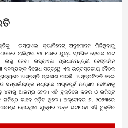
ରତି
୍ତିକୁ ଇସ୍ରାଏଲ କ୍ୟାବିନେଟ୍ ଅନୁମୋଦନ ମିଳିଥିବାରୁ
 ଗାଜାରେ ଚାଲିଥିବା ୧୫ ମାସର ଯୁଦ୍ଧ ସ୍ଥଗିତ ହେବାର ବାଟ
ି ଲାଗୁ ହେବ। ଇସ୍ରାଏଲ ପ୍ରଧାନମନ୍ତ୍ରୀ ବେଞ୍ଜାମିନ
ନ୍ଥୀ ସଦସ୍ୟଙ୍କ ବିରୋଧ ସତ୍ତ୍ୱେ ଏକ ଉଚ୍ଚସ୍ତରୀୟ ବୈଠକ
୍ରାଚ୍ୟରେ ଆଶ୍ବସ୍ତି ପ୍ରକାଶ ପାଇଛି। ଅସ୍ତ୍ରବିରତି ନେଇ
ଓ ସମ୍ପର୍କୀୟଙ୍କ ମଧ୍ୟରେ ଅଭୂତପୂର୍ବ ଉତ୍ସାହ ଦେଖିବାକୁ
ାଢ଼େ ୪ଟାରୁ ଆରମ୍ଭ ହେବ। ଏହି ଚୁକ୍ତିରେ କତର ଓ ଇଜିପ୍ଟ
େ ଘନିଷ୍ଠ ଭାବେ ଜଡ଼ିତ ଥିଲେ। ଅକ୍ଟୋବର ୭, ୨୦୨୩ରେ
୍ଭ ହୋଇଥିବା ଯୁଦ୍ଧର ଅନ୍ତ ଘଟାଇବା ଏହି ଚୁକ୍ତିର