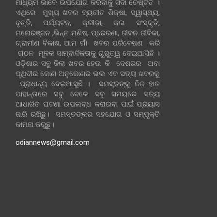
ମାଧ୍ୟମ ଭାବେ ଉପଯୋଗ କରିବାକୁ ସଦା ଚେଷ୍ଟିତ ।
ଏଥିରେ ମୁଖ୍ୟ ଖବର ବ୍ୟତୀତ ଶିକ୍ଷା, ସ୍ୱାସ୍ଥ୍ୟ,
ବୃତ୍ତି, ପର୍ଯ୍ୟଟନ, କ୍ରୀଡା, କଳା ସଂସ୍କୃତି,
ମନୋରଞ୍ଜନ ,ଭିନ୍ନ ମଣିଷ, ପ୍ରେରଣା, ଜୀବନ ଜୀବିକା,
ଗ୍ରାମୀଣ ବିକାଶ, ଆମ ଗାଁ ଖବର ପରିବେଷଣ କରି
ଗଠନ ମୂଳକ ସାମ୍ବାଦିକତାକୁ ଗୁରୁତ୍ୱ ଦେଇଆସିଛି ।
ଓଡ଼ିଶାର ସବୁ ଜିଲା ଖବର ହେଉ କି ଦେଶରର ଅବା
ପୃଥିବୀର କୋଣ ଅନୁକୋଣର ଭଲ ଏବ ସତ୍ୟ ଖବରକୁ
ପ୍ରାଧାନ୍ୟ ଦେଇଆସୁଛି । ସମସ୍ତଙ୍କୁ ନିଜ ହାତ
ପାହାନ୍ତାରେ ସବୁ ବେଳେ ସବୁ ସମୟରେ ସତ୍ୟ
ଆଧାରିତ ଘଟଣା ଉପଲବ୍ଧ କରାଇବା ପାଇଁ ପ୍ରୟାସ
ଜାରି ରଖିଛୁ। ସମସ୍ତଙ୍କର ସହଯୋଗ ଓ ସମ୍ପୃକ୍ତି
କାମନା କରୁଛୁ।
odiannews@gmail.com