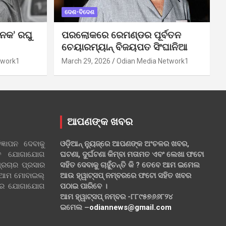
ଦେଶ-ବିଦେଶ
ନକ’ ରଘୁ
ପରଲୋକରେ ରେମଣ୍ଡର ପୂର୍ବତନ
ଚେୟାରମ୍ୟାନ୍ ବିଜୟପତ ସିଂଘାନିଆ
twork1
March 29, 2026
Odian Media Network1
ଆପଣଙ୍କ ଖବର
୍ଞାପନ ଦେବାକୁ
ଓଡ଼ିଆନ୍ ନ୍ୟୁଜ୍‌ରେ ଆପଣଙ୍କ ଅଂଚଳର ଖବର,
ହିତ ଯୋଗାଯୋଗ
ଘଟଣା, ଦୁର୍ଘଟଣା କିମ୍ବା ମତାମତ ଏବଂ ଲେଖା ଫଟୋ
୍ରଚାର ପ୍ରସାର
ସହିତ ଦେବାକୁ ଚାହୁଁଚନ୍ତି କି ? ତେବେ ଆମ ଇମେଲ
 ଆମ ମୋବାଇଲ୍
ଆଉ ହ୍ୱାଟ୍‌ସପ୍ ନମ୍ବରରେ ଫଟୋ ସହିତ ଖବର
ଲରେ ଯୋଗାଯୋଗ
ପଠାଇ ପାରିବେ ।
ଆମ ହ୍ୱାଟ୍‌ସପ୍ ନମ୍ବର -୮୮୯୫୭୬୬୮୨୪
ଇମେଲ –
odiannews@gmail.com