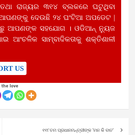
 ତଥା ରାଜ୍ୟର ୩୧୪ ବ୍ଲକରେ ଘଟୁଥିବା
 ଆପଣଙ୍କୁ ଦେଉଛି ୨୪ ଘଂଟିଆ ଅପଡେଟ |
ୁ ଆପଣଙ୍କ ସହଯୋଗ । ଓଡିଆନ୍ ନ୍ୟୁଜ
ାଇ ଆଂଚଳିକ ସାମ୍ବାଦିକତାକୁ ଶକ୍ତିଶାଳୀ
ORT US
 the love
୧୧୮ତମ ପ୍ରଧାନମନ୍ତ୍ରୀଙ୍କ ‘ମନ କି ବାତ’