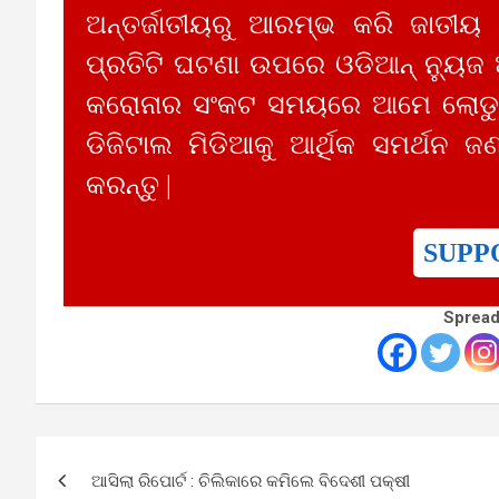
ଅନ୍ତର୍ଜାତୀୟରୁ ଆରମ୍ଭ କରି ଜାତୀୟ
ପ୍ରତିଟି ଘଟଣା ଉପରେ ଓଡିଆନ୍ ନ୍ୟୁଜ
କରୋନାର ସଂକଟ ସମୟରେ ଆମେ ଲୋଡୁଛ
ଡିଜିଟାଲ ମିଡିଆକୁ ଆର୍ଥିକ ସମର୍ଥନ ଜଣ
କରନ୍ତୁ |
SUPP
Spread
Post
ଆସିଲା ରିପୋର୍ଟ : ଚିଲିକାରେ କମିଲେ ବିଦେଶୀ ପକ୍ଷୀ