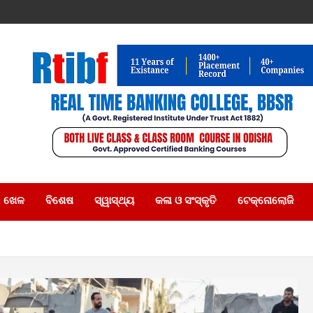
ଖେଳ
ବିଶେଷ
ସ୍ୱାସ୍ଥ୍ୟ
କଳା ଓ ସଂସ୍କୃତି
ଟେକ୍ନୋଲୋଜି