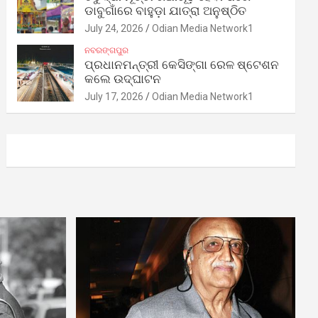
ଡାବୁଗାଁରେ ବାହୁଡ଼ା ଯାତ୍ରା ଅନୁଷ୍ଠିତ
July 24, 2026
Odian Media Network1
ନବରଙ୍ଗପୁର
ପ୍ରଧାନମନ୍ତ୍ରୀ କେସିଙ୍ଗା ରେଳ ଷ୍ଟେଶନ
କଲେ ଉଦ୍‌ଘାଟନ
July 17, 2026
Odian Media Network1