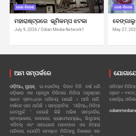
ଦେଶ-ବିଦେଶ
ଦେଶ-ବିଦେଶ
ମହାରାଷ୍ଟ୍ରରେ ଭୂମିକମ୍ପ ଝଟକା
ବେଙ୍ଗାଲ
July 9, 2026
Odian Media Network1
May 27, 202
ଆମ ସମ୍ପର୍କରେ
ଯୋଗାଯ
ଓଡ଼ିଆନ୍‍ ନ୍ୟୁଜ୍‍
: ଇ-ପୋର୍ଟାଲ୍ ବିଗତ ତିନି ବର୍ଷ ଧରି
ଓଡିଆନ ମିଡିଆ
ଓଡ଼ିଶାର ଏକ ପ୍ରମୁଖ ଡିଜିଟାଲ ମିଡିଆ ଅନୁଷ୍ଠାନ
ପ୍ଲଟ – ୧୨୦୯,
ଭାବେ ସ୍ଵତନ୍ତ୍ର ପରିଚୟ ପାଇଛି । ଆଜି ଚାରି
ଖୋର୍ଦ୍ଧା, ଓଡିଶ
ବର୍ଷରେ ପାଦ ଥାପିଛି । ସାମ୍ପ୍ରତିକ ‘ଓଡ଼ିଆନ୍‍ ମିଡିଆ
odianmedian
ନେଟୱର୍କ ’ ହେଉଛି କିଛି ଅଭିଜ୍ଞ ସାମ୍ବାଦିକ,
ସ୍ତମ୍ଭକାର, କଳାକାର, କ୍ୟାମେରାମ୍ୟାନ୍, ଭିଜୁଆଲ୍
ଏଡିଟର୍ ଏବଂ ସହଯୋଗୀ ମାନଙ୍କର ଏକ ନିଆରା
ପରିବାର, ଯେଉଁଠି ସମସ୍ତେ ମିଡିଆକୁ ବିକାଶର ଏକ