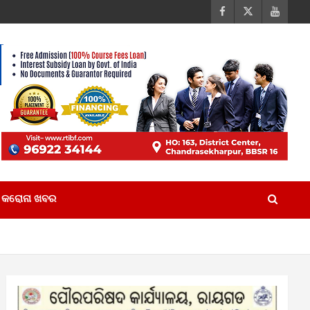
କରୋନା ଖବର