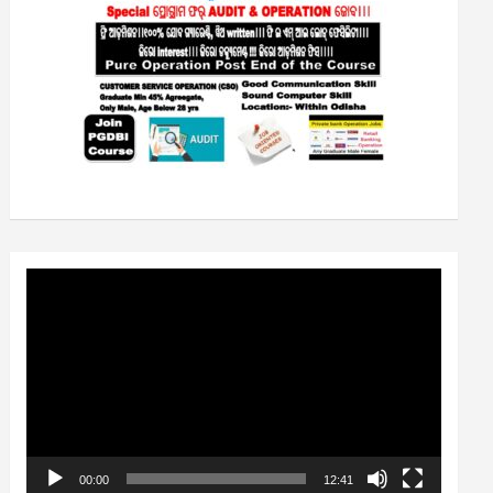
Video
Player
00:00
12:41