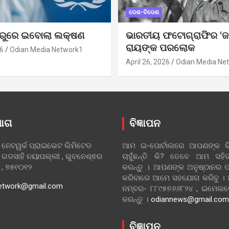
ଦେଶ-ବିଦେଶ
ୁରୁରେ ଇବୋଲା ଲକ୍ଷଣ
ଭାରତୀୟ ଫଟୋଗ୍ରାଫିର ‘ଜ
ରାୟଙ୍କ ପରଲୋକ
6
Odian Media Network1
April 26, 2026
Odian Media Ne
ୋଗ
ବିଜ୍ଞାପନ
 ନେଟୱର୍କ ପ୍ରାଇଭେଟ ଲିମିଟେଡ
ଆମ ଇ-ପୋର୍ଟାଲରେ ଆପଣଙ୍କ ବିଜ
 ଗଡସାହି ନୟାପଲ୍ଲୀ , ଭୁବନେଶ୍ଵର
ଚାହୁଁଛନ୍ତି କି? ତେବେ ଆମ ସ
ା , ୭୫୧୦୧୨
କରନ୍ତୁ । ଆପଣଙ୍କ ଅନୁଷ୍ଠାନର ପ
କରିବାରେ ଆମେ ସହଯୋଗ କରିବୁ ।
etwork@gmail.com
ନମ୍ବର- ୮୮୯୫୭୬୬୮୨୪ , ଇମେ
କରନ୍ତୁ ।
odiannews@gmail.com
ବିଜ୍ଞାପନ