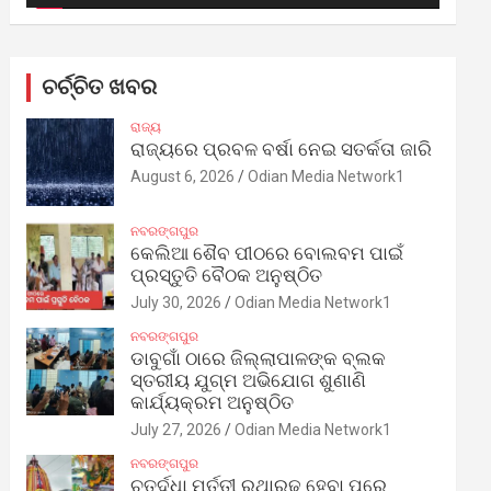
ଚର୍ଚ୍ଚିତ ଖବର
ରାଜ୍ୟ
ରାଜ୍ୟରେ ପ୍ରବଳ ବର୍ଷା ନେଇ ସତର୍କତା ଜାରି
August 6, 2026
Odian Media Network1
ନବରଙ୍ଗପୁର
କେଲିଆ ଶୈବ ପୀଠରେ ବୋଲବମ ପାଇଁ
ପ୍ରସ୍ତୁତି ବୈଠକ ଅନୁଷ୍ଠିତ
July 30, 2026
Odian Media Network1
ନବରଙ୍ଗପୁର
ଡାବୁଗାଁ ଠାରେ ଜିଲ୍ଲାପାଳଙ୍କ ବ୍ଲକ
ସ୍ତରୀୟ ଯୁଗ୍ମ ଅଭିଯୋଗ ଶୁଣାଣି
କାର୍ଯ୍ୟକ୍ରମ ଅନୁଷ୍ଠିତ
July 27, 2026
Odian Media Network1
ନବରଙ୍ଗପୁର
ଚତୁର୍ଦ୍ଧା ମୂର୍ତ୍ତୀ ରଥାରୂଢ଼ ହେବା ପରେ