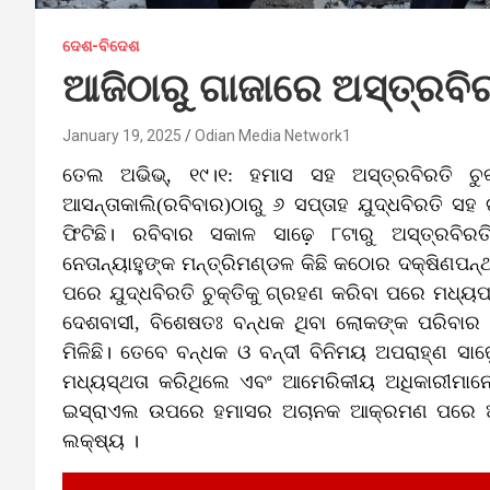
ଦେଶ-ବିଦେଶ
ଆଜିଠାରୁ ଗାଜାରେ ଅସ୍ତ୍ରବି
January 19, 2025
Odian Media Network1
ତେଲ ଅଭିଭ୍‌, ୧୯।୧: ହମାସ ସହ ଅସ୍ତ୍ରବିରତି ଚୁକ
ଆସନ୍ତାକାଲି(ରବିବାର)ଠାରୁ ୬ ସପ୍ତାହ ଯୁଦ୍ଧବିରତି ସହ
ଫିଟିଛି। ରବିବାର ସକାଳ ସାଢ଼େ ୮ଟାରୁ ଅସ୍ତ୍ରବିରତ
ନେତାନ୍ୟାହୁଙ୍କ ମନ୍ତ୍ରିମଣ୍ଡଳ କିଛି କଠୋର ଦକ୍ଷିଣପ
ପରେ ଯୁଦ୍ଧବିରତି ଚୁକ୍ତିକୁ ଗ୍ରହଣ କରିବା ପରେ ମଧ୍ୟପ
ଦେଶବାସୀ, ବିଶେଷତଃ ବନ୍ଧକ ଥିବା‌ ଲୋକଙ୍କ ପରିବାର 
ମିଳିଛି। ତେବେ ବନ୍ଧକ ଓ ବନ୍ଦୀ ବିନିମୟ ଅପରାହ୍ଣ ସ
ମଧ୍ୟସ୍ଥତା କରିଥିଲେ ଏବଂ ଆମେରିକୀୟ ଅଧିକାରୀମାନ
ଇସ୍ରାଏଲ ଉପରେ ହମାସର ଅଚାନକ ଆକ୍ରମଣ ପରେ ଆରମ
ଲକ୍ଷ୍ୟ ।