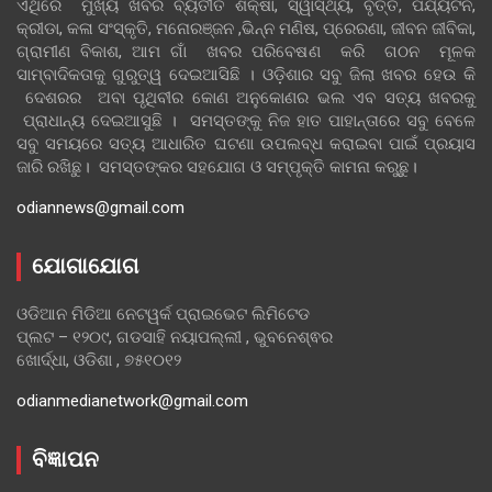
ଏଥିରେ ମୁଖ୍ୟ ଖବର ବ୍ୟତୀତ ଶିକ୍ଷା, ସ୍ୱାସ୍ଥ୍ୟ, ବୃତ୍ତି, ପର୍ଯ୍ୟଟନ,
କ୍ରୀଡା, କଳା ସଂସ୍କୃତି, ମନୋରଞ୍ଜନ ,ଭିନ୍ନ ମଣିଷ, ପ୍ରେରଣା, ଜୀବନ ଜୀବିକା,
ଗ୍ରାମୀଣ ବିକାଶ, ଆମ ଗାଁ ଖବର ପରିବେଷଣ କରି ଗଠନ ମୂଳକ
ସାମ୍ବାଦିକତାକୁ ଗୁରୁତ୍ୱ ଦେଇଆସିଛି । ଓଡ଼ିଶାର ସବୁ ଜିଲା ଖବର ହେଉ କି
ଦେଶରର ଅବା ପୃଥିବୀର କୋଣ ଅନୁକୋଣର ଭଲ ଏବ ସତ୍ୟ ଖବରକୁ
ପ୍ରାଧାନ୍ୟ ଦେଇଆସୁଛି । ସମସ୍ତଙ୍କୁ ନିଜ ହାତ ପାହାନ୍ତାରେ ସବୁ ବେଳେ
ସବୁ ସମୟରେ ସତ୍ୟ ଆଧାରିତ ଘଟଣା ଉପଲବ୍ଧ କରାଇବା ପାଇଁ ପ୍ରୟାସ
ଜାରି ରଖିଛୁ। ସମସ୍ତଙ୍କର ସହଯୋଗ ଓ ସମ୍ପୃକ୍ତି କାମନା କରୁଛୁ।
odiannews@gmail.com
ଯୋଗାଯୋଗ
ଓଡିଆନ ମିଡିଆ ନେଟୱର୍କ ପ୍ରାଇଭେଟ ଲିମିଟେଡ
ପ୍ଲଟ – ୧୨୦୯, ଗଡସାହି ନୟାପଲ୍ଲୀ , ଭୁବନେଶ୍ଵର
ଖୋର୍ଦ୍ଧା, ଓଡିଶା , ୭୫୧୦୧୨
odianmedianetwork@gmail.com
ବିଜ୍ଞାପନ