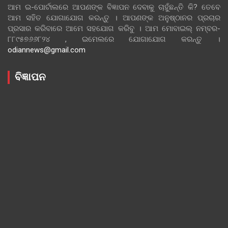
ଆମ ଇ-ପୋର୍ଟାଲରେ ଆପଣଙ୍କ ବିଜ୍ଞାପନ ଦେବାକୁ ଚାହୁଁଛନ୍ତି କି? ତେବେ
ଆମ ସହିତ ଯୋଗାଯୋଗ କରନ୍ତୁ । ଆପଣଙ୍କ ଅନୁଷ୍ଠାନର ପ୍ରଚାର
ପ୍ରସାର କରିବାରେ ଆମେ ସହଯୋଗ କରିବୁ । ଆମ ମୋବାଇଲ୍ ନମ୍ବର-
୮୮୯୫୭୬୬୮୨୪ , ଇମେଲରେ ଯୋଗାଯୋଗ କରନ୍ତୁ ।
odiannews@gmail.com
ବିଜ୍ଞାପନ