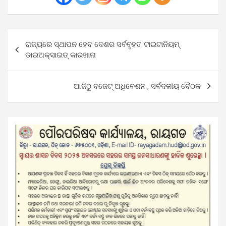
Post
ରାଜ୍ୟରେ ସ୍ଥାପନ ହେବ ଦେଶର ସର୍ବବୃହତ ଟାଇଟାନିୟମ୍
navigation
ଡାଇଅକ୍ସାଇଡ୍ କାରଖାନା
ଆଜିଠୁ ବଜେଟ୍‌ ଅଧିବେଶନ , ସର୍ବଦଳୀୟ ବୈଠକ