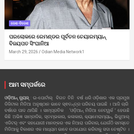
ଦେଶ-ବିଦେଶ
ପରଲୋକରେ ରେମଣ୍ଡର ପୂର୍ବତନ ଚେୟାରମ୍ୟାନ୍
ବିଜୟପତ ସିଂଘାନିଆ
March 29, 2026
Odian Media Network1
ଆମ ସମ୍ପର୍କରେ
ଓଡ଼ିଆନ୍‍ ନ୍ୟୁଜ୍‍
: ଇ-ପୋର୍ଟାଲ୍ ବିଗତ ତିନି ବର୍ଷ ଧରି ଓଡ଼ିଶାର ଏକ ପ୍ରମୁଖ
ଡିଜିଟାଲ ମିଡିଆ ଅନୁଷ୍ଠାନ ଭାବେ ସ୍ଵତନ୍ତ୍ର ପରିଚୟ ପାଇଛି । ଆଜି ଚାରି
ବର୍ଷରେ ପାଦ ଥାପିଛି । ସାମ୍ପ୍ରତିକ ‘ଓଡ଼ିଆନ୍‍ ମିଡିଆ ନେଟୱର୍କ ’ ହେଉଛି
କିଛି ଅଭିଜ୍ଞ ସାମ୍ବାଦିକ, ସ୍ତମ୍ଭକାର, କଳାକାର, କ୍ୟାମେରାମ୍ୟାନ୍, ଭିଜୁଆଲ୍
ଏଡିଟର୍ ଏବଂ ସହଯୋଗୀ ମାନଙ୍କର ଏକ ନିଆରା ପରିବାର, ଯେଉଁଠି ସମସ୍ତେ
ମିଡିଆକୁ ବିକାଶର ଏକ ମାଧ୍ୟମ ଭାବେ ଉପଯୋଗ କରିବାକୁ ସଦା ଚେଷ୍ଟିତ ।