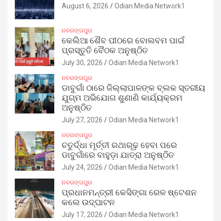
August 6, 2026
Odian Media Network1
ନବରଙ୍ଗପୁର
କେଲିଆ ଶୈବ ପୀଠରେ ବୋଲବମ ପାଇଁ
ପ୍ରସ୍ତୁତି ବୈଠକ ଅନୁଷ୍ଠିତ
July 30, 2026
Odian Media Network1
ନବରଙ୍ଗପୁର
ଡାବୁଗାଁ ଠାରେ ଜିଲ୍ଲାପାଳଙ୍କ ବ୍ଲକ ସ୍ତରୀୟ
ଯୁଗ୍ମ ଅଭିଯୋଗ ଶୁଣାଣି କାର୍ଯ୍ୟକ୍ରମ
ଅନୁଷ୍ଠିତ
July 27, 2026
Odian Media Network1
ନବରଙ୍ଗପୁର
ଚତୁର୍ଦ୍ଧା ମୂର୍ତ୍ତୀ ରଥାରୂଢ଼ ହେବା ପରେ
ଡାବୁଗାଁରେ ବାହୁଡ଼ା ଯାତ୍ରା ଅନୁଷ୍ଠିତ
July 24, 2026
Odian Media Network1
ନବରଙ୍ଗପୁର
ପ୍ରଧାନମନ୍ତ୍ରୀ କେସିଙ୍ଗା ରେଳ ଷ୍ଟେଶନ
କଲେ ଉଦ୍‌ଘାଟନ
July 17, 2026
Odian Media Network1