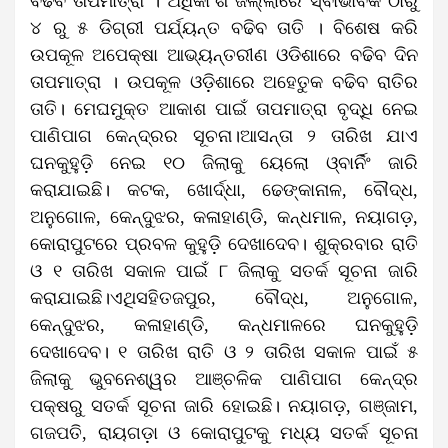
ବଢିବ ତାପମାତ୍ରା । ଅଧିକାଂଶ ଜିଲ୍ଲାରେ ସ୍ବାଭାବିକ ଠାରୁ
୪ ରୁ ୫ ଡିଗ୍ରୀ ପର୍ଯ୍ୟନ୍ତ ବଢିବ ତାତି । ବିଶେଷ କରି
ଉପକୂଳ ଅପେକ୍ଷା ଆଭ୍ୟନ୍ତରୀଣ ଓଡିଶାରେ ବଢିବ ଦିନ
ତାପମାତ୍ରା । ଉପକୂଳ ଓଡ଼ିଶାରେ ଅହେତୁକ ବଢିବ ରାତିର
ତାତି। ମେଘମୁକ୍ତ ଆକାଶ ପାଇଁ ତାପମାତ୍ରା ବୃଦ୍ଧି ନେଇ
ପାଣିପାଗ କେନ୍ଦ୍ରର ସୂଚନା।ଆସନ୍ତା ୨ ତାରିଖ ଯାଏ
ଘନକୁହୁଡ଼ି ନେଇ ୧୦ ଜିଲାକୁ ୟେଲୋ ଓ୍ବାର୍ନିଂ ଜାରି
କରାଯାଇଛି। କଟକ, ଖୋର୍ଦ୍ଧା, ଢେଙ୍କାନାଳ, ବୌଦ୍ଧ,
ଅନୁଗୋଳ, କେନ୍ଦୁଝର, କଳାହାଣ୍ଡି, କନ୍ଧମାଳ, ନୟାଗଡ଼,
କୋରାପୁଟରେ ପ୍ରବଳ କୁହୁଡ଼ି ଦେଖାଦେବ। ଶୁକ୍ରବାର ରାତି
ଓ ୧ ତାରିଖ ସକାଳ ପାଇଁ ୮ ଜିଲାକୁ ସତର୍କ ସୂଚନା ଜାରି
କରାଯାଇଛି।ଏଥିସହିତଜପୁର, ବୌଦ୍ଧ, ଅନୁଗୋଳ,
କେନ୍ଦୁଝର, କଳାହାଣ୍ଡି, କନ୍ଧମାଳରେ ଘନକୁହୁଡ଼ି
ଦେଖାଦେବ। ୧ ତାରିଖ ରାତି ଓ ୨ ତାରିଖ ସକାଳ ପାଇଁ ୫
ଜିଲାକୁ ଭୁବନେଶ୍ୱର ଆଞ୍ଚଳିକ ପାଣିପାଗ କେନ୍ଦ୍ର
ପକ୍ଷରୁ ସତର୍କ ସୂଚନା ଜାରି ହୋଇଛି। ନୟାଗଡ଼, ଗଞ୍ଜାମ,
ଗଜପତି, ରାୟଗଡ଼ା ଓ କୋରାପୁଟକୁ ମଧ୍ୟ ସତର୍କ ସୂଚନା