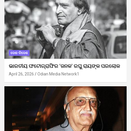
ଦେଶ-ବିଦେଶ
ଭାରତୀୟ ଫଟୋଗ୍ରାଫିର ‘ଜନକ’ ରଘୁ ରାୟଙ୍କ ପରଲୋକ
April 26, 2026
Odian Media Network1