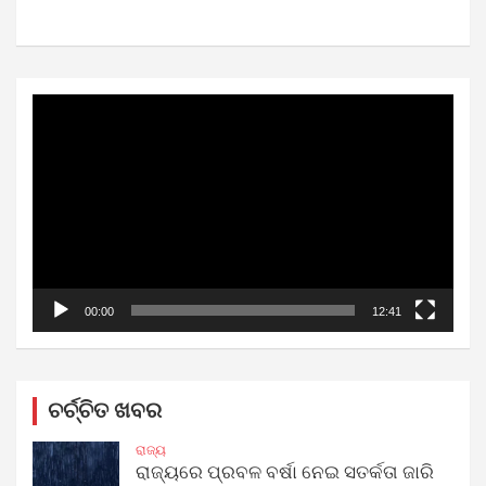
Video
Player
00:00
12:41
ଚର୍ଚ୍ଚିତ ଖବର
ରାଜ୍ୟ
ରାଜ୍ୟରେ ପ୍ରବଳ ବର୍ଷା ନେଇ ସତର୍କତା ଜାରି