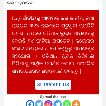
ଜାରି କରାଯାଇଛି।
ଅନ୍ତର୍ଜାତୀୟରୁ ଆରମ୍ଭ କରି ଜାତୀୟ ତଥା
ରାଜ୍ୟର ୩୧୪ ବ୍ଲକରେ ଘଟୁଥିବା ପ୍ରତିଟି
ଘଟଣା ଉପରେ ଓଡିଆନ୍ ନ୍ୟୁଜ ଆପଣଙ୍କୁ
ଦେଉଛି ୨୪ ଘଂଟିଆ ଅପଡେଟ | କରୋନାର
ସଂକଟ ସମୟରେ ଆମେ ଲୋଡୁଛୁ ଆପଣଙ୍କ
ସହଯୋଗ । ଓଡିଆନ୍ ନ୍ୟୁଜ ଡିଜିଟାଲ
ମିଡିଆକୁ ଆର୍ଥିକ ସମର୍ଥନ ଜଣାଇ ଆଂଚଳିକ
ସାମ୍ବାଦିକତାକୁ ଶକ୍ତିଶାଳୀ କରନ୍ତୁ |
SUPPORT US
Spread the love