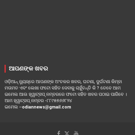
ଆପଣଙ୍କ ଖବର
ଓଡ଼ିଆନ୍ ନ୍ୟୁଜ୍‌ରେ ଆପଣଙ୍କ ଅଂଚଳର ଖବର, ଘଟଣା, ଦୁର୍ଘଟଣା କିମ୍ବା
ମତାମତ ଏବଂ ଲେଖା ଫଟୋ ସହିତ ଦେବାକୁ ଚାହୁଁଚନ୍ତି କି ? ତେବେ ଆମ
ଇମେଲ ଆଉ ହ୍ୱାଟ୍‌ସପ୍ ନମ୍ବରରେ ଫଟୋ ସହିତ ଖବର ପଠାଇ ପାରିବେ ।
ଆମ ହ୍ୱାଟ୍‌ସପ୍ ନମ୍ବର -୮୮୯୫୭୬୬୮୨୪
ଇମେଲ –
odiannews@gmail.com