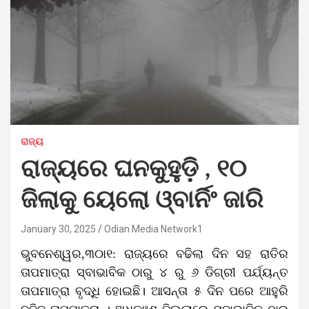
ରାଜ୍ୟ
ରାଜ୍ୟରେ ଘନକୁହୁଡ଼ି , ୧୦
ଜିଲାକୁ ୟେଲୋ ଓ୍ବାର୍ନିଂ ଜାରି
January 30, 2025
Odian Media Network1
ଭୁବନେଶ୍ୱର,୩୦ା୧: ରାଜ୍ୟରେ ବଢିଲା ଦିନ ସହ ରାତିର
ତାପମାତ୍ରା ସ୍ବାଭାବିକ ଠାରୁ ୪ ରୁ ୬ ଡିଗ୍ରୀ ପର୍ଯ୍ୟନ୍ତ
ତାପମାତ୍ରା ବୃଦ୍ଧି ହୋଇଛି। ଆସନ୍ତା ୫ ଦିନ ପରେ ଆହୁରି