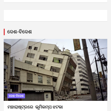
ଦେଶ-ବିଦେଶ
ଦେଶ-ବିଦେଶ
ମହାରାଷ୍ଟ୍ରରେ ଭୂମିକମ୍ପ ଝଟକା