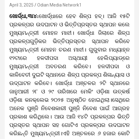
April 3, 2025
Odian Media Network1
ଖୋର୍ଦ୍ଧା,୩ା୪:
ଖୋର୍ଦ୍ଧାରେ ହେବ ଶିଳ୍ପ ହବ୍। ଆଜି ୧୫ଟି
ପ୍ରକଳ୍ପର ଉଦଘାଟନ ଓ ଭିତ୍ତିପ୍ରସ୍ତର ସ୍ଥାପନ କଲେ
ମୁଖ୍ୟମନ୍ତ୍ରୀ ମୋହନ ମାଝୀ। ଖୋର୍ଦ୍ଧା ଜିଲାରେ ଶିଳ୍ପ
ପ୍ରକଳ୍ପଗୁଡ଼ିକର ଭିତ୍ତିପ୍ରସ୍ତର ସ୍ଥାପନ କରିବେ
ମୁଖ୍ୟମନ୍ତ୍ରୀ ମୋହନ ଚରଣ ମାଝୀ। ଗୁରୁବାର ମଧ୍ୟାହ୍ନ
୧୨ଟାରେ ହଳଦୀପଦା ଅସ୍ଥାୟୀ ହେଲିପ୍ୟାଡ୍‌ରେ
ମୁଖ୍ୟମନ୍ତ୍ରୀ ଅବତରଣ କରିବେ। ହଳଦୀପଦା ଓ
କାଳିବେତୀ ଦୁଇଟି ସ୍ଥାନରେ ଶିଳ୍ପ ପ୍ରକଳ୍ପ ଶିଳାନ୍ୟାସ ଓ
ଉଦ୍‌ଘାଟନ କରିବେ। ଖୋର୍ଦ୍ଧା ଅଞ୍ଚଳର ୨ଟି ସ୍ଥାନରେ
ଜାନୁଆରୀ ୨୮ ଓ ୨୯ ତାରିଖରେ ମେକିଂ ଓଡ଼ିଶା ଉତ୍କର୍ଷ
ଓଡ଼ିଶା କନକ୍ଲେଭ ୨୦୨୫ ଅନୁଷ୍ଠିତ ହୋଇଥିଲା।ସେଥିରେ
ଅନେକ ପୁଞ୍ଜି ନିବେଶକାରୀ ପୁଞ୍ଜି ନିବେଶ ପାଇଁ ଆଗ୍ରହ
ପ୍ରକାଶ କରିଥିଲେ। ଆଉ ଆଜି ୧୪ଟି ପ୍ରକଳ୍ପର ଭିତ୍ତି
ପ୍ରସ୍ତର ସ୍ଥାପନ ସହ ଗୋଟିଏ ପ୍ରକଳ୍ପର ଉଦଘାଟନ
କରିଛନ୍ତି ମୁଖ୍ୟମନ୍ତ୍ରୀ।ଏହି ଅଞ୍ଚଳରେ ୬ ହଜାର କୋଟି