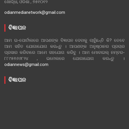
ଖୋର୍ଦ୍ଧା, ଓଡିଶା , ୭୫୧୦୧୨
odianmedianetwork@gmail.com
ବିଜ୍ଞାପନ
ଆମ ଇ-ପୋର୍ଟାଲରେ ଆପଣଙ୍କ ବିଜ୍ଞାପନ ଦେବାକୁ ଚାହୁଁଛନ୍ତି କି? ତେବେ
ଆମ ସହିତ ଯୋଗାଯୋଗ କରନ୍ତୁ । ଆପଣଙ୍କ ଅନୁଷ୍ଠାନର ପ୍ରଚାର
ପ୍ରସାର କରିବାରେ ଆମେ ସହଯୋଗ କରିବୁ । ଆମ ମୋବାଇଲ୍ ନମ୍ବର-
୮୮୯୫୭୬୬୮୨୪ , ଇମେଲରେ ଯୋଗାଯୋଗ କରନ୍ତୁ ।
odiannews@gmail.com
ବିଜ୍ଞାପନ