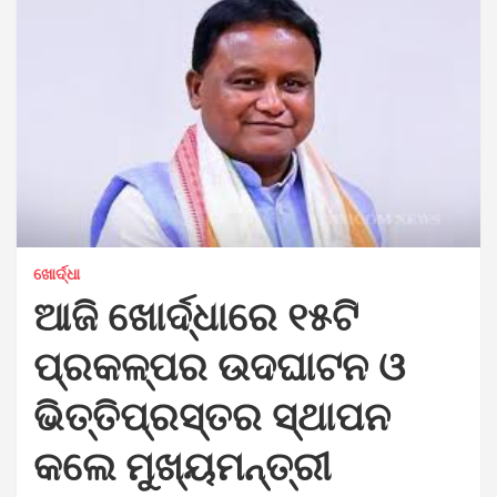
ଖୋର୍ଦ୍ଧା
ଆଜି ଖୋର୍ଦ୍ଧାରେ ୧୫ଟି
ପ୍ରକଳ୍ପର ଉଦଘାଟନ ଓ
ଭିତ୍ତିପ୍ରସ୍ତର ସ୍ଥାପନ
କଲେ ମୁଖ୍ୟମନ୍ତ୍ରୀ