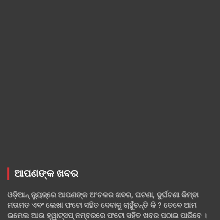
ଆପଣଙ୍କ ଖବର
ଓଡ଼ିଆନ୍ ନ୍ୟୁଜ୍‌ରେ ଆପଣଙ୍କ ଅଂଚଳର ଖବର, ଘଟଣା, ଦୁର୍ଘଟଣା କିମ୍ବା
ମତାମତ ଏବଂ ଲେଖା ଫଟୋ ସହିତ ଦେବାକୁ ଚାହୁଁଚନ୍ତି କି ? ତେବେ ଆମ
ଇମେଲ ଆଉ ହ୍ୱାଟ୍‌ସପ୍ ନମ୍ବରରେ ଫଟୋ ସହିତ ଖବର ପଠାଇ ପାରିବେ ।