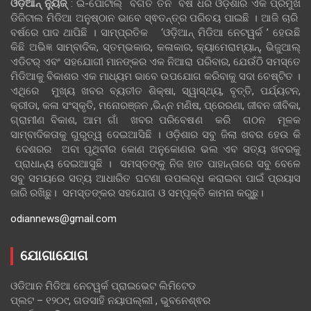
ଓଡ଼ିଆନ୍‍ ନ୍ୟୁଜ୍‍
: ଇ-ପୋର୍ଟାଲ୍ ବିଗତ ତିନି ବର୍ଷ ଧରି ଓଡ଼ିଶାର ଏକ ପ୍ରମୁଖ
ଡିଜିଟାଲ ମିଡିଆ ଅନୁଷ୍ଠାନ ଭାବେ ସ୍ଵତନ୍ତ୍ର ପରିଚୟ ପାଇଛି । ଆଜି ଚାରି
ବର୍ଷରେ ପାଦ ଥାପିଛି । ସାମ୍ପ୍ରତିକ ‘ଓଡ଼ିଆନ୍‍ ମିଡିଆ ନେଟୱର୍କ ’ ହେଉଛି
କିଛି ଅଭିଜ୍ଞ ସାମ୍ବାଦିକ, ସ୍ତମ୍ଭକାର, କଳାକାର, କ୍ୟାମେରାମ୍ୟାନ୍, ଭିଜୁଆଲ୍
ଏଡିଟର୍ ଏବଂ ସହଯୋଗୀ ମାନଙ୍କର ଏକ ନିଆରା ପରିବାର, ଯେଉଁଠି ସମସ୍ତେ
ମିଡିଆକୁ ବିକାଶର ଏକ ମାଧ୍ୟମ ଭାବେ ଉପଯୋଗ କରିବାକୁ ସଦା ଚେଷ୍ଟିତ ।
ଏଥିରେ ମୁଖ୍ୟ ଖବର ବ୍ୟତୀତ ଶିକ୍ଷା, ସ୍ୱାସ୍ଥ୍ୟ, ବୃତ୍ତି, ପର୍ଯ୍ୟଟନ,
କ୍ରୀଡା, କଳା ସଂସ୍କୃତି, ମନୋରଞ୍ଜନ ,ଭିନ୍ନ ମଣିଷ, ପ୍ରେରଣା, ଜୀବନ ଜୀବିକା,
ଗ୍ରାମୀଣ ବିକାଶ, ଆମ ଗାଁ ଖବର ପରିବେଷଣ କରି ଗଠନ ମୂଳକ
ସାମ୍ବାଦିକତାକୁ ଗୁରୁତ୍ୱ ଦେଇଆସିଛି । ଓଡ଼ିଶାର ସବୁ ଜିଲା ଖବର ହେଉ କି
ଦେଶରର ଅବା ପୃଥିବୀର କୋଣ ଅନୁକୋଣର ଭଲ ଏବ ସତ୍ୟ ଖବରକୁ
ପ୍ରାଧାନ୍ୟ ଦେଇଆସୁଛି । ସମସ୍ତଙ୍କୁ ନିଜ ହାତ ପାହାନ୍ତାରେ ସବୁ ବେଳେ
ସବୁ ସମୟରେ ସତ୍ୟ ଆଧାରିତ ଘଟଣା ଉପଲବ୍ଧ କରାଇବା ପାଇଁ ପ୍ରୟାସ
ଜାରି ରଖିଛୁ। ସମସ୍ତଙ୍କର ସହଯୋଗ ଓ ସମ୍ପୃକ୍ତି କାମନା କରୁଛୁ।
odiannews@gmail.com
ଯୋଗାଯୋଗ
ଓଡିଆନ ମିଡିଆ ନେଟୱର୍କ ପ୍ରାଇଭେଟ ଲିମିଟେଡ
ପ୍ଲଟ – ୧୨୦୯, ଗଡସାହି ନୟାପଲ୍ଲୀ , ଭୁବନେଶ୍ଵର