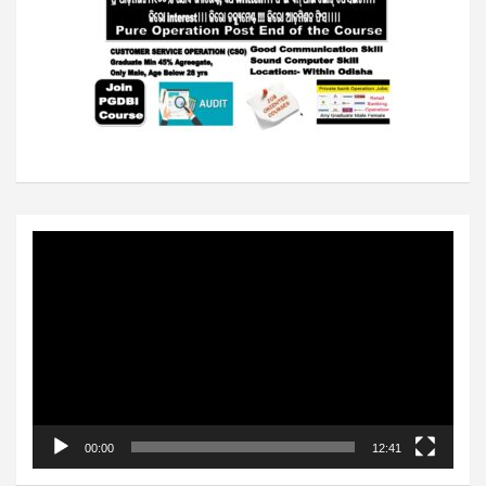
Video
Player
00:00
12:41