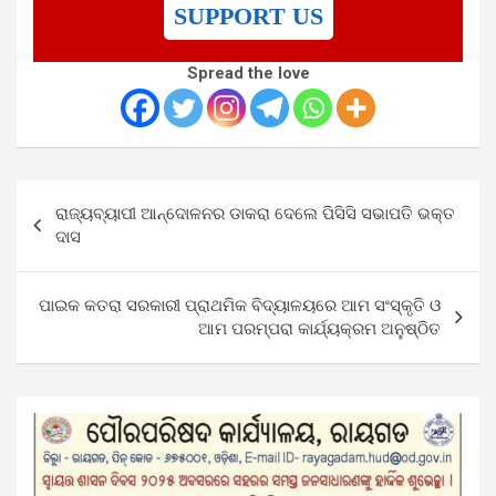
SUPPORT US
Spread the love
Post
ରାଜ୍ୟବ୍ୟାପୀ ଆନ୍ଦୋଳନର ଡାକରା ଦେଲେ ପିସିସି ସଭାପତି ଭକ୍ତ
navigation
ଦାସ
ପାଇକ କତରା ସରକାରୀ ପ୍ରାଥମିକ ବିଦ୍ୟାଳୟରେ ଆମ ସଂସ୍କୃତି ଓ
ଆମ ପରମ୍ପରା କାର୍ଯ୍ୟକ୍ରମ ଅନୁଷ୍ଠିତ