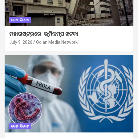
ଦେଶ-ବିଦେଶ
ମହାରାଷ୍ଟ୍ରରେ ଭୂମିକମ୍ପ ଝଟକା
July 9, 2026
Odian Media Network1
ଦେଶ-ବିଦେଶ