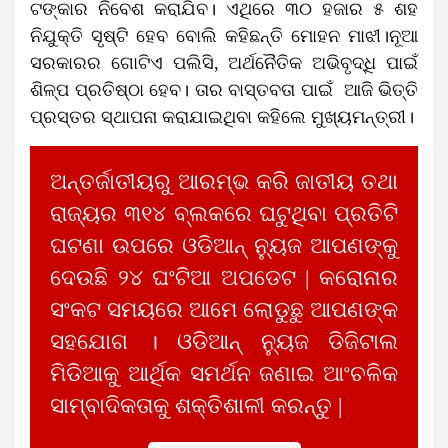
ଟଙ୍କାର ନିବେଶ କରାଯିବ। ଏଥିରେ ୩୦ ହଜାର ୫ ଶହ
ନିଯୁକ୍ତି ସୃଷ୍ଟି ହେବ ବୋଲି କହିଛନ୍ତି ମୋହନ ମାଝୀ।ନୂଆ
ସରକାରର ଗୋଟିଏ ପଲିସି, ଅର୍ଥନୈତିକ ଅଭିବୃଦ୍ଧି ପାଇଁ
ଶିଳ୍ପ ପ୍ରତିଷ୍ଠା ହେବ। ତାର ବାସ୍ତବତା ପାଇଁ ଆଜି ଭିତ୍ତି
ପ୍ରସ୍ତର ସ୍ଥାପନା କରାଯାଇଥିବା କହିଲେ ମୁଖ୍ୟମନ୍ତ୍ରୀ।
ଅନ୍ତର୍ଜାତୀୟରୁ ଆରମ୍ଭ କରି ଜାତୀୟ ତଥା
ରାଜ୍ୟର ୩୧୪ ବ୍ଲକରେ ଘଟୁଥିବା ପ୍ରତିଟି
ଘଟଣା ଉପରେ ଓଡିଆନ୍ ନ୍ୟୁଜ ଆପଣଙ୍କୁ
ଦେଉଛି ୨୪ ଘଂଟିଆ ଅପଡେଟ | କରୋନାର
ସଂକଟ ସମୟରେ ଆମେ ଲୋଡୁଛୁ ଆପଣଙ୍କ
ସହଯୋଗ । ଓଡିଆନ୍ ନ୍ୟୁଜ ଡିଜିଟାଲ
ମିଡିଆକୁ ଆର୍ଥିକ ସମର୍ଥନ ଜଣାଇ ଆଂଚଳିକ
ସାମ୍ବାଦିକତାକୁ ଶକ୍ତିଶାଳୀ କରନ୍ତୁ |