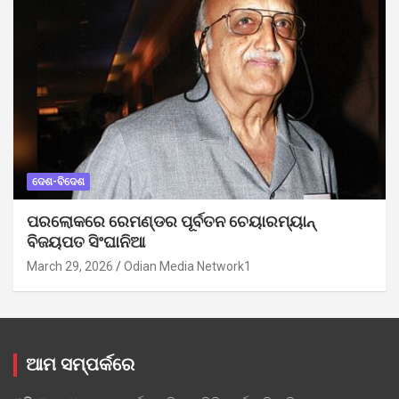
ଦେଶ-ବିଦେଶ
ପରଲୋକରେ ରେମଣ୍ଡର ପୂର୍ବତନ ଚେୟାରମ୍ୟାନ୍
ବିଜୟପତ ସିଂଘାନିଆ
March 29, 2026
Odian Media Network1
ଆମ ସମ୍ପର୍କରେ