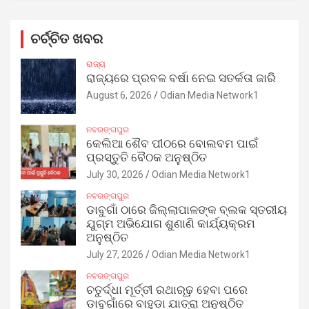
ଚର୍ଚ୍ଚିତ ଖବର
ରାଜ୍ୟ
ରାଜ୍ୟରେ ପ୍ରବଳ ବର୍ଷା ନେଇ ସତର୍କତା ଜାରି
August 6, 2026
Odian Media Network1
ନବରଙ୍ଗପୁର
କେଲିଆ ଶୈବ ପୀଠରେ ବୋଲବମ ପାଇଁ
ପ୍ରସ୍ତୁତି ବୈଠକ ଅନୁଷ୍ଠିତ
July 30, 2026
Odian Media Network1
ନବରଙ୍ଗପୁର
ଡାବୁଗାଁ ଠାରେ ଜିଲ୍ଲାପାଳଙ୍କ ବ୍ଲକ ସ୍ତରୀୟ
ଯୁଗ୍ମ ଅଭିଯୋଗ ଶୁଣାଣି କାର୍ଯ୍ୟକ୍ରମ
ଅନୁଷ୍ଠିତ
July 27, 2026
Odian Media Network1
ନବରଙ୍ଗପୁର
ଚତୁର୍ଦ୍ଧା ମୂର୍ତ୍ତୀ ରଥାରୂଢ଼ ହେବା ପରେ
ଡାବୁଗାଁରେ ବାହୁଡ଼ା ଯାତ୍ରା ଅନୁଷ୍ଠିତ