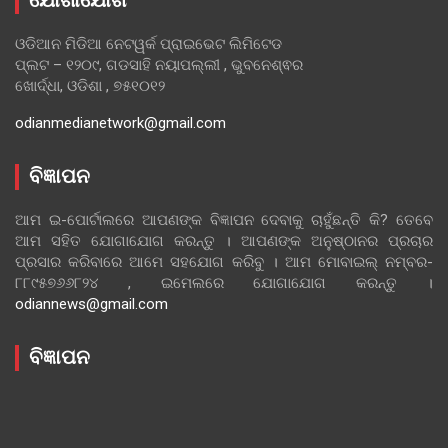
ଯୋଗାଯୋଗ
ଓଡିଆନ ମିଡିଆ ନେଟୱର୍କ ପ୍ରାଇଭେଟ ଲିମିଟେଡ
ପ୍ଲଟ – ୧୨୦୯, ଗଡସାହି ନୟାପଲ୍ଲୀ , ଭୁବନେଶ୍ଵର
ଖୋର୍ଦ୍ଧା, ଓଡିଶା , ୭୫୧୦୧୨
odianmedianetwork@gmail.com
ବିଜ୍ଞାପନ
ଆମ ଇ-ପୋର୍ଟାଲରେ ଆପଣଙ୍କ ବିଜ୍ଞାପନ ଦେବାକୁ ଚାହୁଁଛନ୍ତି କି? ତେବେ
ଆମ ସହିତ ଯୋଗାଯୋଗ କରନ୍ତୁ । ଆପଣଙ୍କ ଅନୁଷ୍ଠାନର ପ୍ରଚାର
ପ୍ରସାର କରିବାରେ ଆମେ ସହଯୋଗ କରିବୁ । ଆମ ମୋବାଇଲ୍ ନମ୍ବର-
୮୮୯୫୭୬୬୮୨୪ , ଇମେଲରେ ଯୋଗାଯୋଗ କରନ୍ତୁ ।
odiannews@gmail.com
ବିଜ୍ଞାପନ