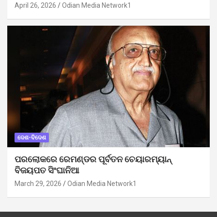
April 26, 2026
Odian Media Network1
ଦେଶ-ବିଦେଶ
ପରଲୋକରେ ରେମଣ୍ଡର ପୂର୍ବତନ ଚେୟାରମ୍ୟାନ୍
ବିଜୟପତ ସିଂଘାନିଆ
March 29, 2026
Odian Media Network1