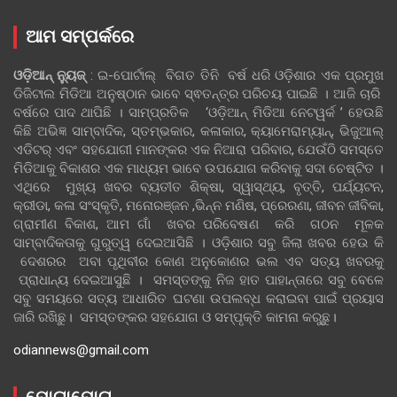
ଆମ ସମ୍ପର୍କରେ
ଓଡ଼ିଆନ୍‍ ନ୍ୟୁଜ୍‍
: ଇ-ପୋର୍ଟାଲ୍ ବିଗତ ତିନି ବର୍ଷ ଧରି ଓଡ଼ିଶାର ଏକ ପ୍ରମୁଖ
ଡିଜିଟାଲ ମିଡିଆ ଅନୁଷ୍ଠାନ ଭାବେ ସ୍ଵତନ୍ତ୍ର ପରିଚୟ ପାଇଛି । ଆଜି ଚାରି
ବର୍ଷରେ ପାଦ ଥାପିଛି । ସାମ୍ପ୍ରତିକ ‘ଓଡ଼ିଆନ୍‍ ମିଡିଆ ନେଟୱର୍କ ’ ହେଉଛି
କିଛି ଅଭିଜ୍ଞ ସାମ୍ବାଦିକ, ସ୍ତମ୍ଭକାର, କଳାକାର, କ୍ୟାମେରାମ୍ୟାନ୍, ଭିଜୁଆଲ୍
ଏଡିଟର୍ ଏବଂ ସହଯୋଗୀ ମାନଙ୍କର ଏକ ନିଆରା ପରିବାର, ଯେଉଁଠି ସମସ୍ତେ
ମିଡିଆକୁ ବିକାଶର ଏକ ମାଧ୍ୟମ ଭାବେ ଉପଯୋଗ କରିବାକୁ ସଦା ଚେଷ୍ଟିତ ।
ଏଥିରେ ମୁଖ୍ୟ ଖବର ବ୍ୟତୀତ ଶିକ୍ଷା, ସ୍ୱାସ୍ଥ୍ୟ, ବୃତ୍ତି, ପର୍ଯ୍ୟଟନ,
କ୍ରୀଡା, କଳା ସଂସ୍କୃତି, ମନୋରଞ୍ଜନ ,ଭିନ୍ନ ମଣିଷ, ପ୍ରେରଣା, ଜୀବନ ଜୀବିକା,
ଗ୍ରାମୀଣ ବିକାଶ, ଆମ ଗାଁ ଖବର ପରିବେଷଣ କରି ଗଠନ ମୂଳକ
ସାମ୍ବାଦିକତାକୁ ଗୁରୁତ୍ୱ ଦେଇଆସିଛି । ଓଡ଼ିଶାର ସବୁ ଜିଲା ଖବର ହେଉ କି
ଦେଶରର ଅବା ପୃଥିବୀର କୋଣ ଅନୁକୋଣର ଭଲ ଏବ ସତ୍ୟ ଖବରକୁ
ପ୍ରାଧାନ୍ୟ ଦେଇଆସୁଛି । ସମସ୍ତଙ୍କୁ ନିଜ ହାତ ପାହାନ୍ତାରେ ସବୁ ବେଳେ
ସବୁ ସମୟରେ ସତ୍ୟ ଆଧାରିତ ଘଟଣା ଉପଲବ୍ଧ କରାଇବା ପାଇଁ ପ୍ରୟାସ
ଜାରି ରଖିଛୁ। ସମସ୍ତଙ୍କର ସହଯୋଗ ଓ ସମ୍ପୃକ୍ତି କାମନା କରୁଛୁ।
odiannews@gmail.com