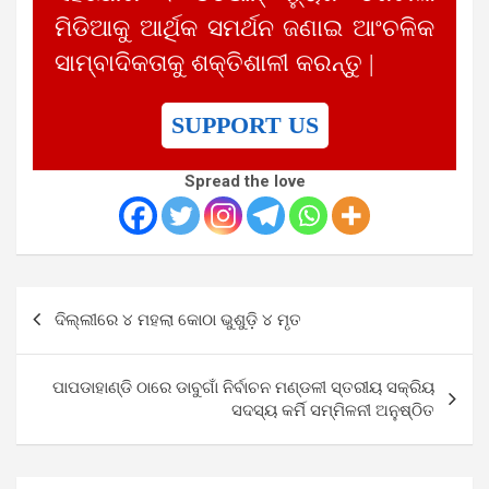
ମିଡିଆକୁ ଆର୍ଥିକ ସମର୍ଥନ ଜଣାଇ ଆଂଚଳିକ
ସାମ୍ବାଦିକତାକୁ ଶକ୍ତିଶାଳୀ କରନ୍ତୁ |
SUPPORT US
Spread the love
Post
ଦିଲ୍ଲୀରେ ୪ ମହଲା କୋଠା ଭୁଶୁଡ଼ି ୪ ମୃତ
navigation
ପାପଡାହାଣ୍ଡି ଠାରେ ଡାବୁଗାଁ ନିର୍ବାଚନ ମଣ୍ଡଳୀ ସ୍ତରୀୟ ସକ୍ରିୟ
ସଦସ୍ୟ କର୍ମି ସମ୍ମିଳନୀ ଅନୁଷ୍ଠିତ