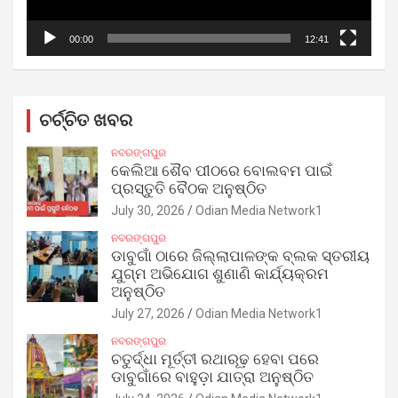
00:00
12:41
ଚର୍ଚ୍ଚିତ ଖବର
ନବରଙ୍ଗପୁର
କେଲିଆ ଶୈବ ପୀଠରେ ବୋଲବମ ପାଇଁ
ପ୍ରସ୍ତୁତି ବୈଠକ ଅନୁଷ୍ଠିତ
July 30, 2026
Odian Media Network1
ନବରଙ୍ଗପୁର
ଡାବୁଗାଁ ଠାରେ ଜିଲ୍ଲାପାଳଙ୍କ ବ୍ଲକ ସ୍ତରୀୟ
ଯୁଗ୍ମ ଅଭିଯୋଗ ଶୁଣାଣି କାର୍ଯ୍ୟକ୍ରମ
ଅନୁଷ୍ଠିତ
July 27, 2026
Odian Media Network1
ନବରଙ୍ଗପୁର
ଚତୁର୍ଦ୍ଧା ମୂର୍ତ୍ତୀ ରଥାରୂଢ଼ ହେବା ପରେ
ଡାବୁଗାଁରେ ବାହୁଡ଼ା ଯାତ୍ରା ଅନୁଷ୍ଠିତ