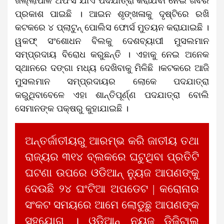
ଜିଲ୍ଲାପାଳ ଅଫିସ ଯାଏଁ ପଦଯାତ୍ରା କରାଯିବା ନେଇ ଖବର
ପ୍ରକାଶ ପାଇଛି । ଆଇନ ଶୃଙ୍ଖଳାକୁ ଦୃଷ୍ଟିରେ ରଖି
କଟକରେ ୪ ପ୍ଲାଟୁନ୍ ପୋଲିସ ଫୋର୍ସ ମୁତୟନ କରାଯାଇଛି ।
ୱକଫ୍ ସଂଶୋଧନ ବିଲକୁ ଦେଶବ୍ୟାପୀ ମୁସଲମାନ
ସମ୍ପ୍ରଦାୟ ବିରୋଧ କରୁଛନ୍ତି । ଏହାକୁ ନେଇ ଅନେକ
ସ୍ଥାନରେ ଦଙ୍ଗା ମଧ୍ୟ ଦେଖିବାକୁ ମିଳିଛି ।କଟକରେ ଆଜି
ମୁସଲମାନ ସମ୍ପ୍ରଦାୟର ଲୋକେ ପଦଯାତ୍ରା
କରୁଥିବାବେଳେ ଏହା ଶାନ୍ତିପୂର୍ଣ୍ଣ ପଦଯାତ୍ରା ବୋଲି
ସେମାନଙ୍କ ପକ୍ଷରୁ କୁହାଯାଇଛି ।
ଅନ୍ତର୍ଜାତୀୟରୁ ଆରମ୍ଭ କରି ଜାତୀୟ ତଥା
ରାଜ୍ୟର ୩୧୪ ବ୍ଲକରେ ଘଟୁଥିବା ପ୍ରତିଟି
ଘଟଣା ଉପରେ ଓଡିଆନ୍ ନ୍ୟୁଜ ଆପଣଙ୍କୁ
ଦେଉଛି ୨୪ ଘଂଟିଆ ଅପଡେଟ | କରୋନାର
ସଂକଟ ସମୟରେ ଆମେ ଲୋଡୁଛୁ ଆପଣଙ୍କ
ସହଯୋଗ । ଓଡିଆନ୍ ନ୍ୟୁଜ ଡିଜିଟାଲ