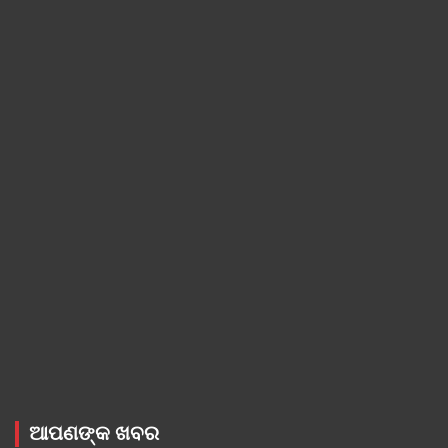
ଆପଣଙ୍କ ଖବର