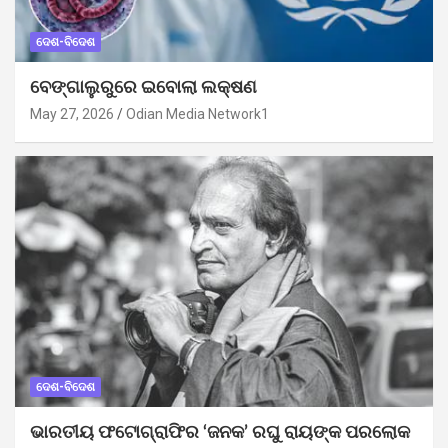
ଦେଶ-ବିଦେଶ
ବେଙ୍ଗାଲୁରୁରେ ଇବୋଲା ଲକ୍ଷଣ
May 27, 2026
Odian Media Network1
ଦେଶ-ବିଦେଶ
ଭାରତୀୟ ଫଟୋଗ୍ରାଫିର ‘ଜନକ’ ରଘୁ ରାୟଙ୍କ ପରଲୋକ