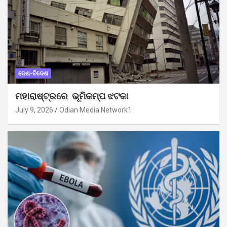
ଦେଶ-ବିଦେଶ
ମହାରାଷ୍ଟ୍ରରେ ଭୂମିକମ୍ପ ଝଟକା
July 9, 2026
Odian Media Network1