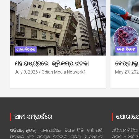
ଦେଶ-ବିଦେଶ
ଦେଶ-ବିଦେଶ
ମହାରାଷ୍ଟ୍ରରେ ଭୂମିକମ୍ପ ଝଟକା
ବେଙ୍ଗାଲ
July 9, 2026
Odian Media Network1
May 27, 202
ଆମ ସମ୍ପର୍କରେ
ଯୋଗାଯ
ଓଡ଼ିଆନ୍‍ ନ୍ୟୁଜ୍‍
: ଇ-ପୋର୍ଟାଲ୍ ବିଗତ ତିନି ବର୍ଷ ଧରି
ଓଡିଆନ ମିଡିଆ
ଓଡ଼ିଶାର ଏକ ପ୍ରମୁଖ ଡିଜିଟାଲ ମିଡିଆ ଅନୁଷ୍ଠାନ
ପ୍ଲଟ – ୧୨୦୯,