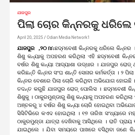
ଯାଜପୁର
ପିଲା ଚୋର କିନ୍ନରକୁ ଧରିଲେ 
April 20, 2025
Odian Media Network1
ଯାଜପୁର ,୨୦।୪:
ଛଦ୍ମବେଶୀ କିନ୍ନରକୁ ଧରିଲେ କିନ୍ନର ।
ଶିଶୁ କନ୍ୟାକୁ ଅପହରଣ କରିଥିଲା ଏହି ଛଦ୍ମବେଶୀ କିନ୍
ବର୍ଷର ଶିଶୁ କନ୍ୟା ଆଦ୍ୟାଶା ଉଦ୍ଧାର । ଯାଜପୁର ରୋଡ୍‌ 
କରିଛନ୍ତି କିନ୍ନର ସଂଘ ଶାନ୍ତି ସେନାର କର୍ମକର୍ତ୍ତା । ୨ ପ
କିନ୍ନର ବେଶରେ ପିଲା ଚୋରି କରିଥିବା ଅଭିଯୋଗ ହୋଇଛି
ତଦନ୍ତ କରୁଛି ଯାଜପୁର ରୋଡ୍‌ ପୋଲିସ । ଛଦ୍ମବେଶୀ କି
ଶିଶୁକୁ । ଠାକୁରମୁଣ୍ଡାରୁ ଶିଶୁ କନ୍ୟାକୁ ଅପହରଣ କରିଥିଲା
ଅଞ୍ଚଳରୁ ୪ ବର୍ଷର ଶିଶୁ କନ୍ୟା ଚୋରି ହୋଇଥିବା ଅଭିଯୋ
ସିସିଟିଭିରେ କଏଦ ହୋଇଥିଲା । ୧୭ ତାରିଖ ସଂଧ୍ୟାରେ ମହ
ଠାକୁରମୁଣ୍ଡା ଯାତ୍ରା ଦେଖିବାକୁ ଆସିଥିଲେ । ରାତି ପ୍
ଯାଇଥିଲେ । ଯିବା ସମୟରେ ପାଖରେ ବସିଥିବା ଜଣେ କିନ