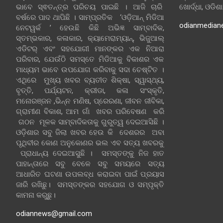
ଭାବେ ସ୍ଵତନ୍ତ୍ର ପରିଚୟ ପାଇଛି । ଆଜି ଚାରି
ଖୋର୍ଦ୍ଧା, ଓଡିଶ
ବର୍ଷରେ ପାଦ ଥାପିଛି । ସାମ୍ପ୍ରତିକ ‘ଓଡ଼ିଆନ୍‍ ମିଡିଆ
odianmedian
ନେଟୱର୍କ ’ ହେଉଛି କିଛି ଅଭିଜ୍ଞ ସାମ୍ବାଦିକ,
ସ୍ତମ୍ଭକାର, କଳାକାର, କ୍ୟାମେରାମ୍ୟାନ୍, ଭିଜୁଆଲ୍
ଏଡିଟର୍ ଏବଂ ସହଯୋଗୀ ମାନଙ୍କର ଏକ ନିଆରା
ପରିବାର, ଯେଉଁଠି ସମସ୍ତେ ମିଡିଆକୁ ବିକାଶର ଏକ
ମାଧ୍ୟମ ଭାବେ ଉପଯୋଗ କରିବାକୁ ସଦା ଚେଷ୍ଟିତ ।
ଏଥିରେ ମୁଖ୍ୟ ଖବର ବ୍ୟତୀତ ଶିକ୍ଷା, ସ୍ୱାସ୍ଥ୍ୟ,
ବୃତ୍ତି, ପର୍ଯ୍ୟଟନ, କ୍ରୀଡା, କଳା ସଂସ୍କୃତି,
ମନୋରଞ୍ଜନ ,ଭିନ୍ନ ମଣିଷ, ପ୍ରେରଣା, ଜୀବନ ଜୀବିକା,
ଗ୍ରାମୀଣ ବିକାଶ, ଆମ ଗାଁ ଖବର ପରିବେଷଣ କରି
ଗଠନ ମୂଳକ ସାମ୍ବାଦିକତାକୁ ଗୁରୁତ୍ୱ ଦେଇଆସିଛି ।
ଓଡ଼ିଶାର ସବୁ ଜିଲା ଖବର ହେଉ କି ଦେଶରର ଅବା
ପୃଥିବୀର କୋଣ ଅନୁକୋଣର ଭଲ ଏବ ସତ୍ୟ ଖବରକୁ
ପ୍ରାଧାନ୍ୟ ଦେଇଆସୁଛି । ସମସ୍ତଙ୍କୁ ନିଜ ହାତ
ପାହାନ୍ତାରେ ସବୁ ବେଳେ ସବୁ ସମୟରେ ସତ୍ୟ
ଆଧାରିତ ଘଟଣା ଉପଲବ୍ଧ କରାଇବା ପାଇଁ ପ୍ରୟାସ
ଜାରି ରଖିଛୁ। ସମସ୍ତଙ୍କର ସହଯୋଗ ଓ ସମ୍ପୃକ୍ତି
କାମନା କରୁଛୁ।
odiannews@gmail.com