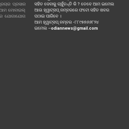
୍ରଚାର ପ୍ରସାର
ସହିତ ଦେବାକୁ ଚାହୁଁଚନ୍ତି କି ? ତେବେ ଆମ ଇମେଲ
 ଆମ ମୋବାଇଲ୍
ଆଉ ହ୍ୱାଟ୍‌ସପ୍ ନମ୍ବରରେ ଫଟୋ ସହିତ ଖବର
ଲରେ ଯୋଗାଯୋଗ
ପଠାଇ ପାରିବେ ।
ଆମ ହ୍ୱାଟ୍‌ସପ୍ ନମ୍ବର -୮୮୯୫୭୬୬୮୨୪
ଇମେଲ –
odiannews@gmail.com