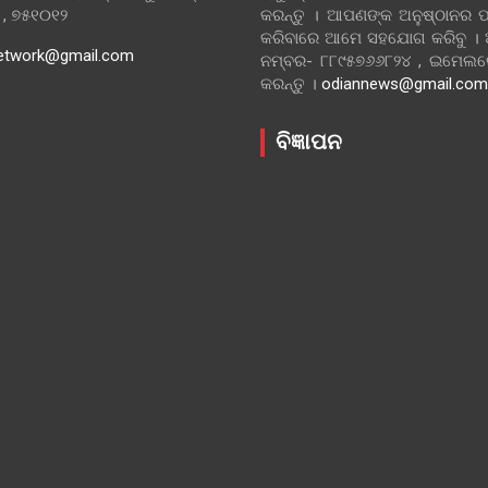
ା , ୭୫୧୦୧୨
କରନ୍ତୁ । ଆପଣଙ୍କ ଅନୁଷ୍ଠାନର ପ
କରିବାରେ ଆମେ ସହଯୋଗ କରିବୁ ।
etwork@gmail.com
ନମ୍ବର- ୮୮୯୫୭୬୬୮୨୪ , ଇମେ
କରନ୍ତୁ ।
odiannews@gmail.com
ବିଜ୍ଞାପନ