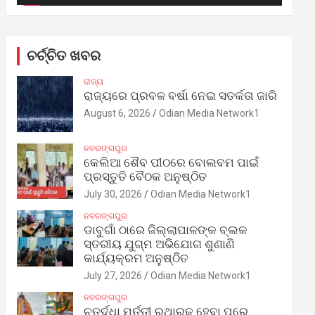
ଚର୍ଚ୍ଚିତ ଖବର
ରାଜ୍ୟ
ରାଜ୍ୟରେ ପ୍ରବଳ ବର୍ଷା ନେଇ ସତର୍କତା ଜାରି
August 6, 2026
Odian Media Network1
ନବରଙ୍ଗପୁର
କେଲିଆ ଶୈବ ପୀଠରେ ବୋଲବମ ପାଇଁ
ପ୍ରସ୍ତୁତି ବୈଠକ ଅନୁଷ୍ଠିତ
July 30, 2026
Odian Media Network1
ନବରଙ୍ଗପୁର
ଡାବୁଗାଁ ଠାରେ ଜିଲ୍ଲାପାଳଙ୍କ ବ୍ଲକ
ସ୍ତରୀୟ ଯୁଗ୍ମ ଅଭିଯୋଗ ଶୁଣାଣି
କାର୍ଯ୍ୟକ୍ରମ ଅନୁଷ୍ଠିତ
July 27, 2026
Odian Media Network1
ନବରଙ୍ଗପୁର
ଚତୁର୍ଦ୍ଧା ମୂର୍ତ୍ତୀ ରଥାରୂଢ଼ ହେବା ପରେ