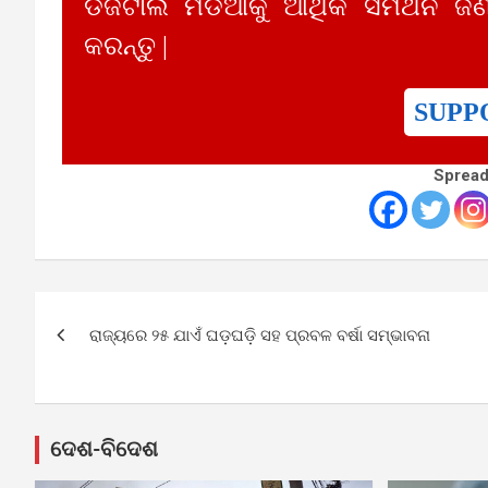
ଡିଜିଟାଲ ମିଡିଆକୁ ଆର୍ଥିକ ସମର୍ଥନ ଜଣ
କରନ୍ତୁ |
SUPP
Spread
Post
ରାଜ୍ୟରେ ୨୫ ଯାଏଁ ଘଡ଼ଘଡ଼ି ସହ ପ୍ରବଳ ବର୍ଷା ସମ୍ଭାବନା
navigation
ଦେଶ-ବିଦେଶ