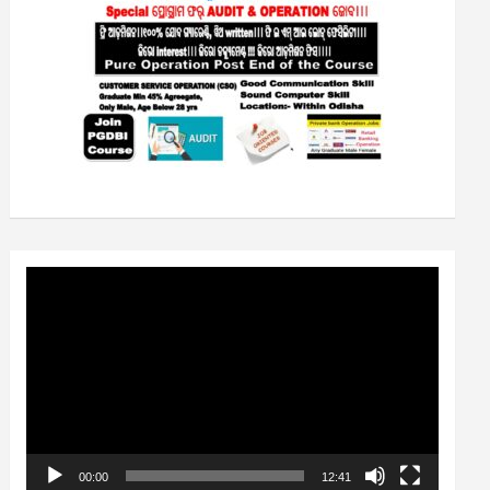
Video
Player
00:00
12:41