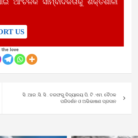
ାଇ ଆଂଚଳିକ ସାମ୍ବାଦିକତାକୁ ଶକ୍ତିଶାଳୀ
ORT US
 the love
ସି .ଆର .ସି. ସି . ତରଫରୁ ବିଦ୍ୟାଳୟ ପି. ଟି .ଏମ. ବୈଠକ
ପରିଦର୍ଶନ ଓ ଅଭିଭାଷଣ ପ୍ରଦାନ