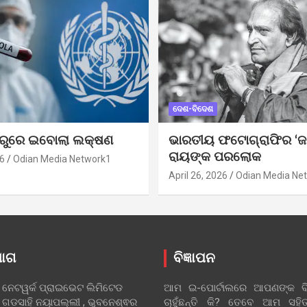
ଦେଶ-ବିଦେଶ
ୁରୁରେ ଇବୋଲା ଲକ୍ଷଣ
ଭାରତୀୟ ଫଟୋଗ୍ରାଫିର ‘ଜ
ରାୟଙ୍କ ପରଲୋକ
6
Odian Media Network1
April 26, 2026
Odian Media Ne
ୋଗ
ବିଜ୍ଞାପନ
 ନେଟୱର୍କ ପ୍ରାଇଭେଟ ଲିମିଟେଡ
ଆମ ଇ-ପୋର୍ଟାଲରେ ଆପଣଙ୍କ ବିଜ
 ଗଡସାହି ନୟାପଲ୍ଲୀ , ଭୁବନେଶ୍ଵର
ଚାହୁଁଛନ୍ତି କି? ତେବେ ଆମ ସ