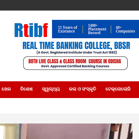
ଖେଳ
ବିଶେଷ
ସ୍ୱାସ୍ଥ୍ୟ
କଳା ଓ ସଂସ୍କୃତି
ଟେକ୍ନୋଲୋଜି