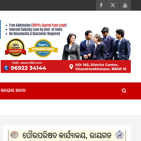
କରୋନା ଖବର