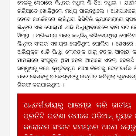
ବେଳକୁ ସେଠାରେ କିନ୍ନର ନଥିଲା କି ଝିଅ ନଥିଲା । ଯାହ
ଚାରିଆଡେ ଖୋଜିଥିଲେ ମଧ୍ୟ ପାଇନଥିଲେ । ଆଖପାଖରେ ଲୋ
ତେବେ ମାର୍କେଟରେ ଲାଗିଥିବା ସିସିଟିଭି କ୍ୟାମେରାରେ ସ୍
କିନ୍ନର ଏକ ଗୋଲାପୀ ଶାଢି ପିନ୍ଧିଥିବାବେଳେ ବାମ ପଟ 
ସିପ୍ରା । ଅଭିଯୋଗ ପରେ ଛାନ୍‌ଭିନ୍‌ କରିଦେଇଥିଲା ପୋଲି
କିନ୍ନର ସଂଘର ସହାୟତା ଲୋଡିଥିଲା ପୋଲିସ । ଶେଷରେ ଯା
ଅଭିଯୁକ୍ତ ଶାଢି ପିନ୍ଧି ଲୋକଙ୍କ ଠାରୁ ଟଙ୍କା ଆଦାୟ 
ମାମଲାରେ ସଂପୃକ୍ତ ଥିବା ନେଇ ଥାନାରେ ଏତଲା ଦେଇଛି 
ସମ୍ମୁଖରୁ ଜଣେ ଦୃଷ୍ଟିବାଧିତ ମାଆ ନିକଟରୁ ଦେଢ ବର୍ଷର ଶ
ପରେ କେଶବକୁ ବାଲେଶ୍ବରରୁ ଉଦ୍ଧାର କରିଥିଲା ଭୁବନେଶ
ଗିରଫ କରାଯାଇଥିଲା ।
ଅନ୍ତର୍ଜାତୀୟରୁ ଆରମ୍ଭ କରି ଜାତୀୟ
ପ୍ରତିଟି ଘଟଣା ଉପରେ ଓଡିଆନ୍ ନ୍ୟୁଜ
କରୋନାର ସଂକଟ ସମୟରେ ଆମେ ଲୋଡୁଛ