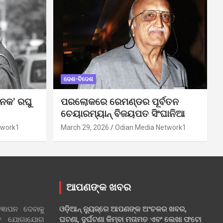
ଦେଶ-ବିଦେଶ
ନକ’ ରଘୁ
ପରଲୋକରେ ରେମଣ୍ଡର ପୂର୍ବତନ
ଚେୟାରମ୍ୟାନ୍ ବିଜୟପତ ସିଂଘାନିଆ
twork1
March 29, 2026
Odian Media Network1
ଆପଣଙ୍କ ଖବର
୍ଞାପନ ଦେବାକୁ
ଓଡ଼ିଆନ୍ ନ୍ୟୁଜ୍‌ରେ ଆପଣଙ୍କ ଅଂଚଳର ଖବର,
ହିତ ଯୋଗାଯୋଗ
ଘଟଣା, ଦୁର୍ଘଟଣା କିମ୍ବା ମତାମତ ଏବଂ ଲେଖା ଫଟୋ