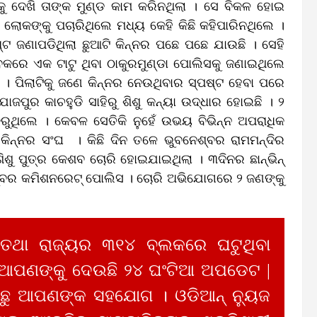
ାକୁ ଦେଖି ତାଙ୍କ ମୁଣ୍ଡ କାମ କରିନଥିଲା । ସେ ବିକଳ ହୋଇ
କଙ୍କୁ ପଚାରିଥିଲେ ମଧ୍ୟ କେହି କିଛି କହିପାରିନଥିଲେ ।
ପଷ୍ଟ ଜଣାପଡିଥିଲା ଛୁଆଟି କିନ୍ନର ପଛେ ପଛେ ଯାଉଛି । ସେହି
ବେକରେ ଏକ ଟାଟୁ ଥିବା ଠାକୁରମୁଣ୍ଡା ପୋଲିସକୁ ଜଣାଇଥିଲେ
ସ । ପିଲାଟିକୁ ଜଣେ କିନ୍ନର ନେଉଥିବାର ସ୍ପଷ୍ଟ ହେବା ପରେ
ଜପୁର କାଚହୁଡି ସାହିରୁ ଶିଶୁ କନ୍ୟା ଉଦ୍ଧାର ହୋଇଛି । ୨
କରୁଥିଲେ । କେବଳ ସେତିକି ନୁହେଁ ଉଭୟ ବିଭିନ୍ନ ଅପରାଧିକ
କିନ୍ନର ସଂଘ । କିଛି ଦିନ ତଳେ ଭୁବନେଶ୍ବର ରାମମନ୍ଦିର
ିଶୁ ପୁତ୍ର କେଶବ ଚୋରି ହୋଇଯାଇଥିଲା । ୩ଦିନର ଛାନ୍‌ଭିନ୍‌
୍ବର କମିଶନରେଟ୍‌ ପୋଲିସ । ଚୋରି ଅଭିଯୋଗରେ ୨ ଜଣଙ୍କୁ
 ତଥା ରାଜ୍ୟର ୩୧୪ ବ୍ଲକରେ ଘଟୁଥିବା
 ଆପଣଙ୍କୁ ଦେଉଛି ୨୪ ଘଂଟିଆ ଅପଡେଟ |
ୁ ଆପଣଙ୍କ ସହଯୋଗ । ଓଡିଆନ୍ ନ୍ୟୁଜ